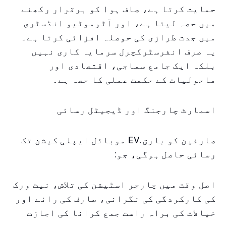
حمایت کرتا ہے، صاف ہوا کو برقرار رکھنے
میں حصہ لیتا ہے، اور آٹوموٹیو انڈسٹری
میں جدت طرازی کی حوصلہ افزائی کرتا ہے۔
یہ صرف انفرسٹرکچرل سرمایہ کاری نہیں
بلکہ ایک جامع سماجی، اقتصادی اور
ماحولیات کے حکمت عملی کا حصہ ہے۔
اسمارٹ چارجنگ اور ڈیجیٹل رسائی
صارفین کو بارق.EV موبائل ایپلی کیشن تک
رسائی حاصل ہوگی، جو:
اصل وقت میں چارجر اسٹیشن کی تلاش، نیٹ ورک
کی کارکردگی کی نگرانی، صارف کی رائے اور
خیالات کی براہ راست جمع کرانا کی اجازت