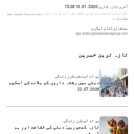
آخری تازہ کاری:
2026. 01. 10 15:28
اگر آپ کو اس صفحے پر کوئی غلطی نظر آئے تو براہ کرم
ہمیں ای میل کے ذریعے
مطلع کریں
۔
مصنف: زولتان ایگری
egri.zoltan@dubainewsgroup.com
تازہ ترین خبریں
یو اے ای, سفر, طرزِ زندگی
دبئی میں رشتہ داروں کو بلانے کی اسکیم
2026. 07. 22
یو اے ای, طرزِ زندگی
تازہ کھجوریں: دبئی کی ثقافت اور ہم