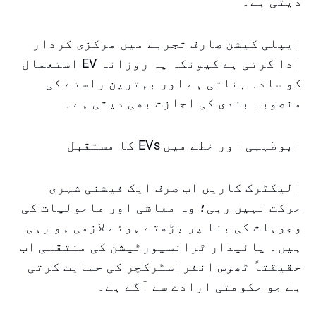
دیتی ہے۔
ایپلی کیشن صارف تجربے میں مرکزی کردار
ادا کرتی ہے کیونکہ یہ روزانہ EV استعمال
کو سادہ بناتی ہے اور بہترین راستے کی
منصوبہ بندی کی اجازت بھی دیتی ہے۔
ابوظہبی اور خطے میں EVs کا مستقبل
الیکٹرک کاریں اب صرف ایک فیشنی شہری
حرکت نہیں رہی؛ وہ معاشی اور ماحولیات کی
وجوہات کی بنا پر بڑھتے ہوئے لازمی ہو رہی
ہیں۔ پائیدار ٹرانسپورٹیشن کی منتقلی اب
حقیقتاً ٹھوس انفراسٹرکچر کی حمایت کرتی
ہے جو حکومتی ارادے سے آگے ہے۔