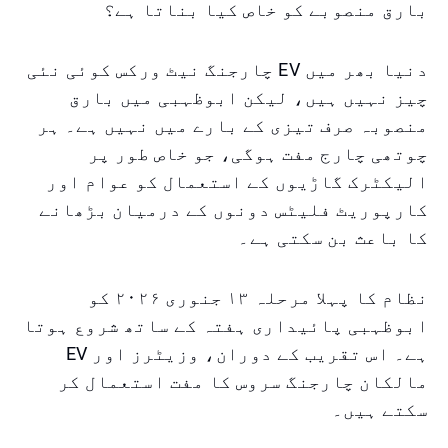
بارق منصوبے کو خاص کیا بناتا ہے؟
دنیا بھر میں EV چارجنگ نیٹ ورکس کوئی نئی
چیز نہیں ہیں، لیکن ابوظہبی میں بارق
منصوبہ صرف تیزی کے بارے میں نہیں ہے۔ ہر
چوتھی چارج مفت ہوگی، جو خاص طور پر
الیکٹرک گاڑیوں کے استعمال کو عوام اور
کارپوریٹ فلیٹس دونوں کے درمیان بڑھانے
کا باعث بن سکتی ہے۔
نظام کا پہلا مرحلہ ۱۳ جنوری ۲۰۲۶ کو
ابوظہبی پائیداری ہفتہ کے ساتھ شروع ہوتا
ہے۔ اس تقریب کے دوران، وزیٹرز اور EV
مالکان چارجنگ سروس کا مفت استعمال کر
سکتے ہیں۔