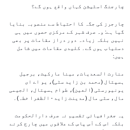
چارجنگ اسٹیشن کہاں واقع ہوں گے؟
چارجرز کی جگہ کا احتیاط سے منصوبہ بنایا
گیا ہے: وہ صرف شہر کے مرکزی حصوں میں ہی
نہیں بلکہ زیادہ دور دراز مقامات پر بھی
دستیاب ہوں گے۔ کلیدی مقامات میں شامل
ہیں:
منارت السعدیات، مینا مارکیٹ، برجیل
ہسپتال (محمد بن زاید سٹی)، یو اے ای
یونیورسٹی (العین)، طوام ہسپتال، الجیمی
مال، سٹی مال (مدینت زاید - الظفرا خطہ)۔
یہ جغرافیائی تقسیم نہ صرف دارالحکومت
بلکہ اس کے آس پاس کے علاقوں میں چارج کرنے