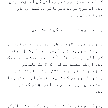
کے لیے آسان اور تیز رسائی کی اجازت دیتی
ہے، اس طرح مزید دیرپائی پائیداری کو
فروغ دیتی ہے۔
پائیداری کے اہداف کی خدمت میں
بارق منصوبہ قریبی طور پر 'یو اے ای نیشنل
الیکٹرک وہیکلز پالیسی' اور 'نیشنل ایئر
کوالٹی ایجنڈا ۲۰۳۱' کے اقدامات سے منسلک
ہے۔ ان کا مقصد ہے کہ ۲۰۵۰ تک ملک کی
گاڑیوں کا کم از کم ۵۰٪ بیڑا الیکٹرک یا
ہائبرڈ ہو، جس کے ذریعہ فوسل ایندھنوں کا
استعمال اور نقصان دہ اخراج کو کم کرنا
ہے۔
پروگرام متبادل توانائیوں کے استعمال کی