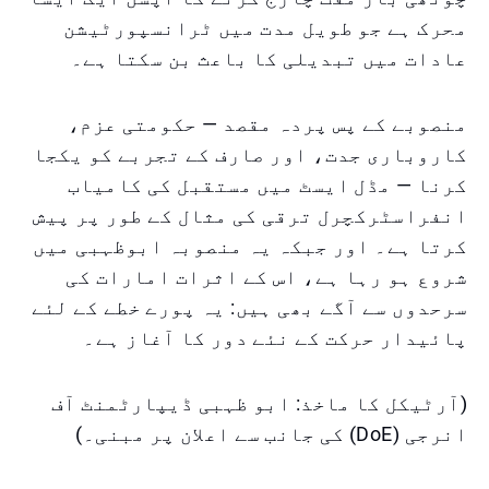
محرک ہے جو طویل مدت میں ٹرانسپورٹیشن
عادات میں تبدیلی کا باعث بن سکتا ہے۔
منصوبے کے پس پردہ مقصد — حکومتی عزم،
کاروباری جدت، اور صارف کے تجربے کو یکجا
کرنا — مڈل ایسٹ میں مستقبل کی کامیاب
انفراسٹرکچرل ترقی کی مثال کے طور پر پیش
کرتا ہے۔ اور جبکہ یہ منصوبہ ابوظہبی میں
شروع ہو رہا ہے، اس کے اثرات امارات کی
سرحدوں سے آگے بھی ہیں: یہ پورے خطے کے لئے
پائیدار حرکت کے نئے دور کا آغاز ہے۔
(آرٹیکل کا ماخذ: ابو ظہبی ڈیپارٹمنٹ آف
انرجی (DoE) کی جانب سے اعلان پر مبنی۔)