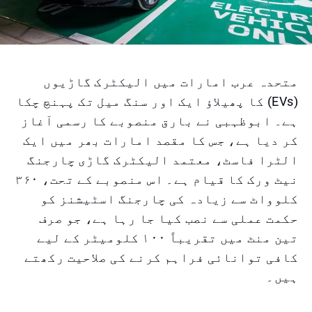
متحدہ عرب امارات میں الیکٹرک گاڑیوں
(EVs) کا پھیلاؤ ایک اور سنگ میل تک پہنچ چکا
ہے۔ ابوظہبی نے بارق منصوبے کا رسمی آغاز
کر دیا ہے، جس کا مقصد امارات بھر میں ایک
الٹرا فاسٹ، معتمد الیکٹرک گاڑی چارجنگ
نیٹ ورک کا قیام ہے۔ اس منصوبے کے تحت، ۳۶۰
کلوواٹ سے زیادہ کی چارجنگ اسٹیشنز کو
حکمت عملی سے نصب کیا جا رہا ہے، جو صرف
تین منٹ میں تقریباً ۱۰۰ کلومیٹر کے لیے
کافی توانائی فراہم کرنے کی صلاحیت رکھتے
ہیں۔