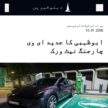
دبئیخبریں
تلاش
یو اے ای, ٹیکنالوجی, سفر
2026. 01. 10
ابوظہبی کا جدید ای وی
چارجنگ نیٹ ورک