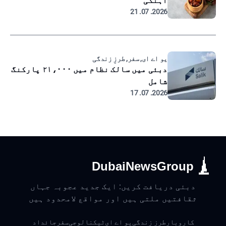
آہنگی
2026. 07. 21
یو اے ای, سفر, طرزِ زندگی
دبئی میں سالک نظام میں ۲۱،۰۰۰ پارکنگ
شامل
2026. 07. 17
DubaiNewsGroup
دبئی دریافت کریں: ایک جدید عجوبہ جہاں
ثقافتیں ملتی ہیں اور مواقع لامحدود ہیں
کاروبار
طرزِ زندگی
یو اے ای
ٹیکنالوجی
سفر
جائداد