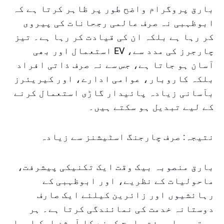
بارق پروگرام واضح طور پر ظاہر کرتا ہے کہ
ابوظہبی نہ صرف عالمی رجحانات کی پیروی
کر رہا ہے بلکہ ان کی قیادت کر رہا ہے۔ تیز
چارجرز کی مدد سے، EV استعمال اور بھی
آسان ہو جاتا ہے، جس سے نہ صرف ذاتی افراد
بلکہ کاروبار، عوامی ادارے، اور کیریئرز
بآسانی زیادہ پائیدار گاڑی استعمال کرنے
کے لیے تبدیل ہو سکتے ہیں۔
نتیجہ: صرف چارجنگ اسٹیشنز سے زیادہ
بارق منصوبہ بیک وقت ایک تکنیکی پیشرفت،
ماحولیات کے نظریے، اور ابوظہبی کے
رہائشیوں اور زائرین کیلئے ایک صارف
دوستانہ خدمت کی نمائندگی کرتا ہے۔ ہر
چوتھی بار مفت چارج کرنے کا آپشن ایک ایسا