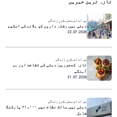
تازہ ترین خبریں
یو اے ای, سفر, طرزِ زندگی
دبئی میں رشتہ داروں کو بلانے کی اسکیم
2026. 07. 22
یو اے ای, طرزِ زندگی
تازہ کھجوریں: دبئی کی ثقافت اور ہم
آہنگی
2026. 07. 21
یو اے ای, سفر, طرزِ زندگی
دبئی میں سالک نظام میں ۲۱،۰۰۰ پارکنگ
شامل