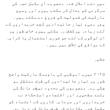
میں نئے اعلان شدہ منصوبے اَن مکمل حصہ کی
سرگرمی کو بحال کر سکتے ہیں، اور وسیع
مارکیٹ کی شمولیت کو فروغ دے سکتے ہیں۔
پھر بھی، تیار جائیدادیں کچھ خریداروں کے
لئے زیادہ پرکشش رہ سکتی ہیں، خاص طور پر
ان لوگوں کے لئے جو فوری استعمال یا کرایہ
کے مواقع کی تلاش میں ہیں۔
خلاصہ
۲۰۲۵ میں، ابوظبی کی ہاؤسنگ مارکیٹ واضح
طور پر تیار جائیدادوں کی طرف منتقل ہو
چکی ہے۔ منصوبوں کی محدود نیچ، مانگ کی
بلند سطحیں، اور اقتصادی استحکام نے
خریداروں اور سرمایہ کاروں کے اعتماد کو
مکمل شدہ مکانات کی طرف مائل کر دیا ہے۔