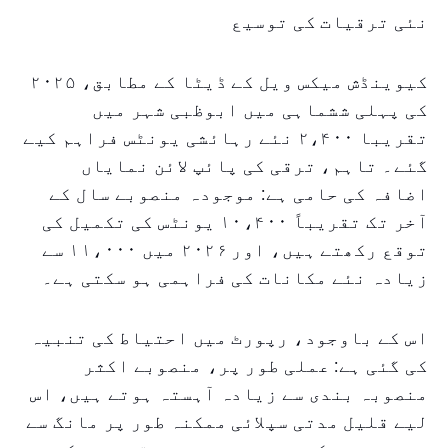
نئی ترقیات کی توسیع
کیوینڈش میکس ویل کے ڈیٹا کے مطابق، ۲۰۲۵
کی پہلی ششماہی میں ابوظبی شہر میں
تقریبا ۲،۴۰۰ نئے رہائشی یونٹس فراہم کیے
گئے۔ تاہم، ترقی کی پائپ لائن نمایاں
اضافہ کی حامی ہے: موجودہ منصوبے سال کے
آخر تک تقریباً ۱۰،۴۰۰ یونٹس کی تکمیل کی
توقع رکھتے ہیں، اور ۲۰۲۶ میں ۱۱،۰۰۰ سے
زیادہ نئے مکانات کی فراہمی ہو سکتی ہے۔
اس کے باوجود، رپورٹ میں احتیاط کی تنبیہ
کی گئی ہے: عملی طور پر، منصوبے اکثر
منصوبہ بندی سے زیادہ آہستہ ہوتے ہیں، اس
لیے قلیل مدتی سپلائی ممکنہ طور پر مانگ سے