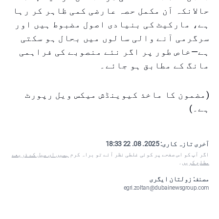
حالانکہ اَن مکمل حصہ عارضی کمی ظاہر کر رہا
ہے، مارکیٹ کی بنیادی اصول مضبوط ہیں اور
سرگرمی آنے والی سالوں میں بحال ہو سکتی
ہے—خاص طور پر اگر نئے منصوبے کی فراہمی
مانگ کے مطابق ہو جائے۔
(مضمون کا ماخذ کیوینڈش میکس ویل رپورٹ
ہے۔)
آخری تازہ کاری:
2025. 08. 22 18:33
اگر آپ کو اس صفحے پر کوئی غلطی نظر آئے تو براہ کرم
ہمیں ای میل کے ذریعے
مطلع کریں
۔
مصنف: زولتان ایگری
egri.zoltan@dubainewsgroup.com