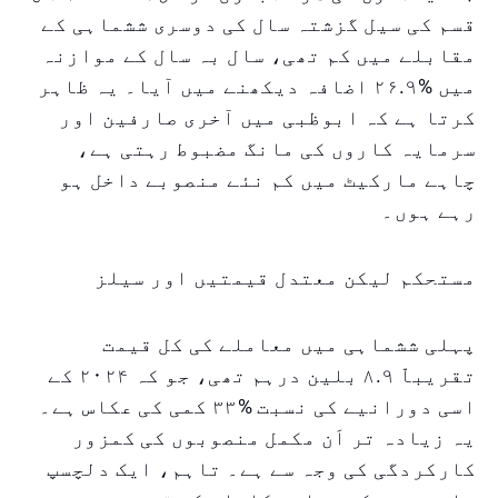
قسم کی سیل گزشتہ سال کی دوسری ششماہی کے
مقابلے میں کم تھی، سال بہ سال کے موازنہ
میں %۲۶.۹ اضافہ دیکھنے میں آیا۔ یہ ظاہر
کرتا ہے کہ ابوظبی میں آخری صارفین اور
سرمایہ کاروں کی مانگ مضبوط رہتی ہے،
چاہے مارکیٹ میں کم نئے منصوبے داخل ہو
رہے ہوں۔
مستحکم لیکن معتدل قیمتیں اور سیلز
پہلی ششماہی میں معاملے کی کل قیمت
تقریباّ ۸.۹ بلین درہم تھی، جو کہ ۲۰۲۴ کے
اسی دورانیے کی نسبت %۳۳ کمی کی عکاس ہے۔
یہ زیادہ تر اَن مکمل منصوبوں کی کمزور
کارکردگی کی وجہ سے ہے۔ تاہم، ایک دلچسپ