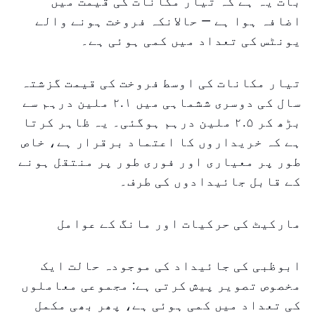
بات یہ ہے کہ تیار مکانات کی قیمت میں
اضافہ ہوا ہے — حالانکہ فروخت ہونے والے
یونٹس کی تعداد میں کمی ہوئی ہے۔
تیار مکانات کی اوسط فروخت کی قیمت گزشتہ
سال کی دوسری ششماہی میں ۲.۱ ملین درہم سے
بڑھ کر ۲.۵ ملین درہم ہوگئی۔ یہ ظاہر کرتا
ہے کہ خریداروں کا اعتماد برقرار ہے، خاص
طور پر معیاری اور فوری طور پر منتقل ہونے
کے قابل جائیدادوں کی طرف۔
مارکیٹ کی حرکیات اور مانگ کے عوامل
ابوظبی کی جائیداد کی موجودہ حالت ایک
مخصوص تصویر پیش کرتی ہے: مجموعی معاملوں
کی تعداد میں کمی ہوئی ہے، پھر بھی مکمل