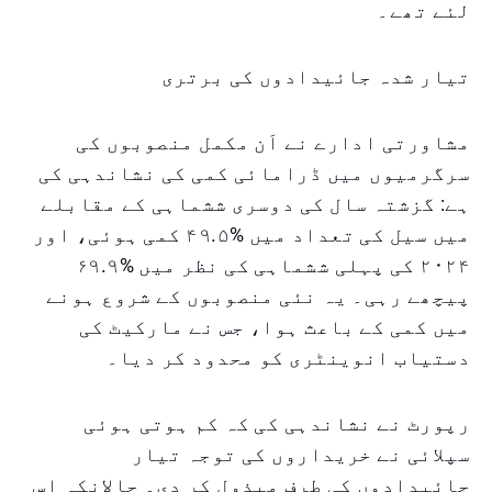
لئے تھے۔
تیار شدہ جائیدادوں کی برتری
مشاورتی ادارے نے اَن مکمل منصوبوں کی
سرگرمیوں میں ڈرامائی کمی کی نشاندہی کی
ہے: گزشتہ سال کی دوسری ششماہی کے مقابلے
میں سیل کی تعداد میں %۴۹.۵ کمی ہوئی، اور
۲۰۲۴ کی پہلی ششماہی کی نظر میں %۶۹.۹
پیچھے رہی۔ یہ نئی منصوبوں کے شروع ہونے
میں کمی کے باعث ہوا، جس نے مارکیٹ کی
دستیاب انوینٹری کو محدود کر دیا۔
رپورٹ نے نشاندہی کی کہ کم ہوتی ہوئی
سپلائی نے خریداروں کی توجہ تیار
جائیدادوں کی طرف مبذول کر دی۔ حالانکہ اس