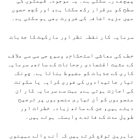
پیچھے رہ سکتی ہے۔ یہ موجودہ قیمتوں کی
سطح کو برقرار رکھ سکتا ہے، اور کچھ حصوں
میں مزید اضافہ کی ضرورت بھی ہو سکتی ہے۔
سرمایہ کار نقطہ نظر اور مارکیٹ کا جذبات
خطے کی معاشی استحکام، وسیع جی سی سی علاقے
کے مثبت اقتصادی رجحانات کے ساتھ، سرمایہ
کاری کے جذبات کو مضبوط بناتا ہے۔ چونکہ
تیار جائیدادوں کی فوری کرایہ یا سکونت
کی اجازت ہوتی ہے، بہت سے سرمایہ کار ان
منصوبوں کو اَن تیاری منصوبوں پر ترجیح
دیتے ہیں، جن کے ساتھ زیادہ خطرات اور
طویل مدت کے فائدے وابستہ ہوتے ہیں۔
ماہرین توقع کرتے ہیں کہ آنے والے مہینوں