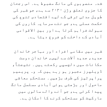
شدہ منصوبوں کی مانگ مضبوط ہے۔ اس رجحان
کا جزوی تعلق وژن ۲۰۳۰ سے ہے، جو شہر کی
طویل مدتی ترقی کے لیے اقتصادی تنوع کی
حکمت عملی ہے، جو نئے سرمایہ کاروں کی
سہولت فراہم کرتا ہے اور بین الاقوامی
آبادی کے داخلے کو فروغ دیتا ہے۔
شہر میں مقامی افراد اور مہاجر خاندان
جدید، جدید آلات سے لیس، خاندان دوست
مکانات میں دلچسپی رکھتے ہیں۔ نتیجتاً،
ڈویلپرز مجبور ہو رہے ہیں کہ وہ پریمیم
پراپرٹیز کی طرف بڑھیں۔ مستحکم معاشی
ماحول اور بڑھتی ہوئی آبادی مسلسل مانگ
پیدا کرتی ہے، جو آنے والے سالوں میں
مارکیٹ کو مستحکم کرنے کا امکان ہے۔