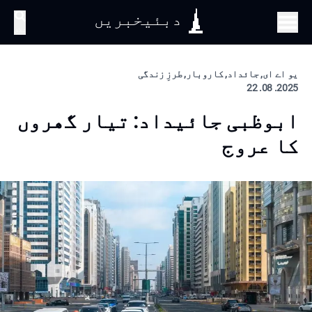
دبئیخبریں
تلاش
یو اے ای, جائداد, کاروبار, طرزِ زندگی
2025. 08. 22
ابوظبی جائیداد: تیار گھروں
کا عروج