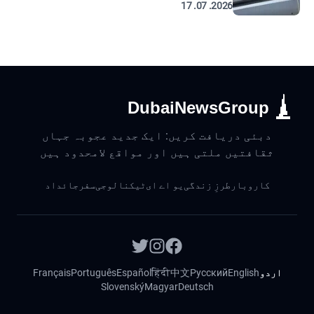
2026. 07. 17
DubaiNewsGroup
دبئی دریافت کریں: ایک جدید عجوبہ جہاں
ثقافتیں ملتی ہیں اور مواقع لامحدود ہیں
کاروبار
طرزِ زندگی
یو اے ای
ٹیکنالوجی
سفر
جائداد
اردو
English
Русский
中文
हिंदी
Español
Português
Français
Slovenský
Magyar
Deutsch