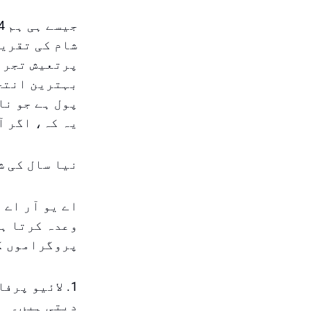
شام کی تقریب
پرتعیش تجربہ
پول ہے جو نا
یہ کہ، اگر آ
نیا سال کی ش
اے یو آر اے 
وعدہ کرتا ہے
پروگراموں کے
1. لائیو پر
دیتی ہیں۔