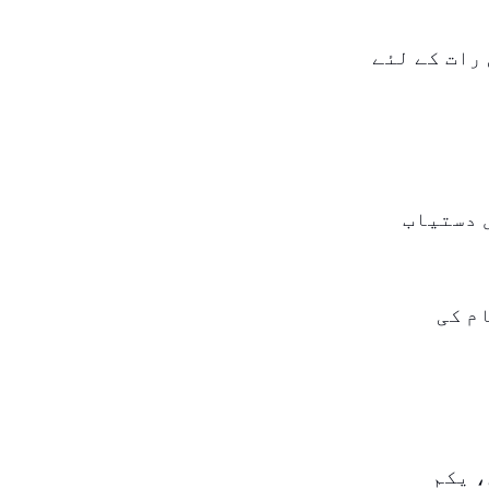
 رات کے لئے
ل دستیاب
قام کی
، یکم