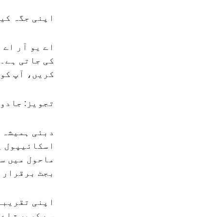
اپنی جگہ کی
اے یو آر اے 
کی جاتی ہے۔ 
کریں، آپ کو 
تجویز: جادوئ
دبئی ہمیشہ ا
اسکائیپول پر
ماحول میں سا
بجٹ برقرار 
اپنی تقریبات
سے کریں - اے