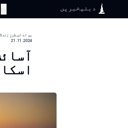
دبئیخبریں
تلاش
یو اے ای, طرزِ زندگ
2024. 11. 21
آسائش
اسکائ