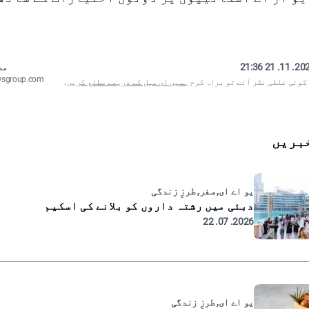
2024. 11. 21
مص
wsgroup.com
 کوئی غلطی نظر آئے تو براہ کرم
ہمیں ای میل کے ذریعے مطلع کریں
۔
بریں
یو اے ای, سفر, طرزِ زندگی
دبئی میں رشتہ داروں کو بلانے کی اسکیم
2026. 07. 22
یو اے ای, طرزِ زندگی