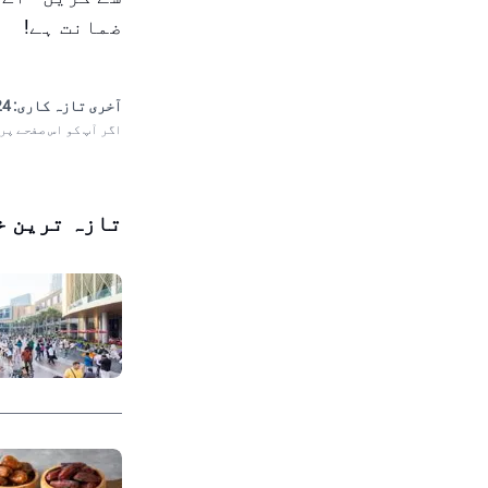
ضمانت ہے!
آخری تازہ کاری:
 21:36
اگر آپ کو اس صفحے پر
تازہ ترین خ