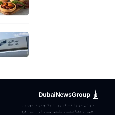
DubaiNewsGroup
دبئی دریافت کریں: ایک جدید عجوبہ
جہاں ثقافتیں ملتی ہیں اور مواقع