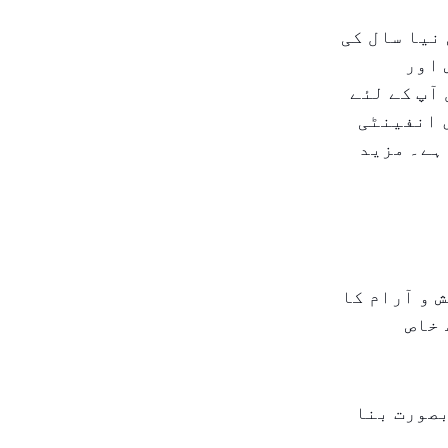
پنی نیا سال کی
 اور
آپ کے لئے
ہے۔ یہ دنیا کا سب سے اونچا 360 ڈگری انفینٹی
ہے۔ مزید
 و آرام کا
 خاص
بصورت بنا