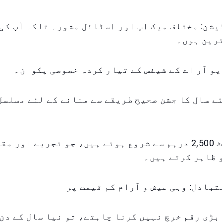
ٹیشن: مختلف میک اپ اور اسٹائل مشورہ تاکہ آپ کی
رین ہوں۔
نئے سال کا جشن صحیح طریقے سے منانے کے لئے مسلس
ایونٹ کے ٹکٹ 2,500 درہم سے شروع ہوتے ہیں، جو تجربے اور م
 ظاہر کرتے ہیں۔
تبادل: وہی عیش و آرام کم قیمت پر
بڑی رقم خرچ نہیں کرنا چاہتے، تو نیا سال کے دن