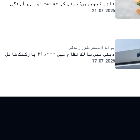
تازہ کھجوریں: دبئی کی ثقافت اور ہم آہنگی
2026. 07. 21
یو اے ای, سفر, طرزِ زندگی
دبئی میں سالک نظام میں ۲۱،۰۰۰ پارکنگ شامل
2026. 07. 17