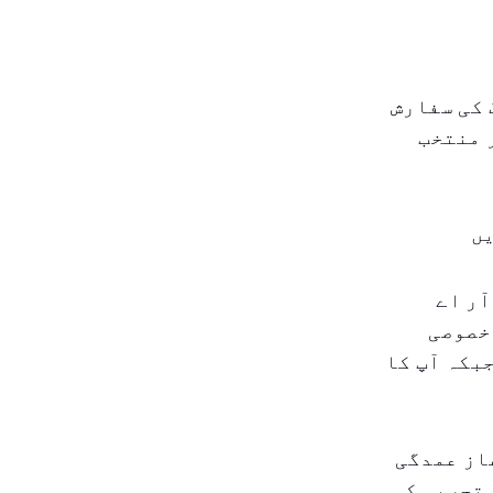
 کی سفارش
 منتخب
یں
آر اے
خصوصی
بکہ آپ کا
از عمدگی
 تجربہ کی