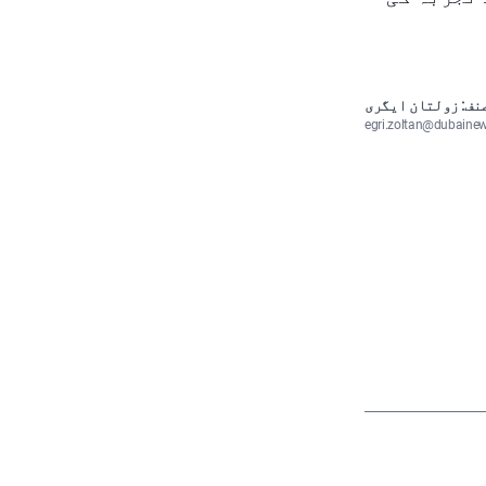
نف: زولتان ایگری
egri.zoltan@dubaine