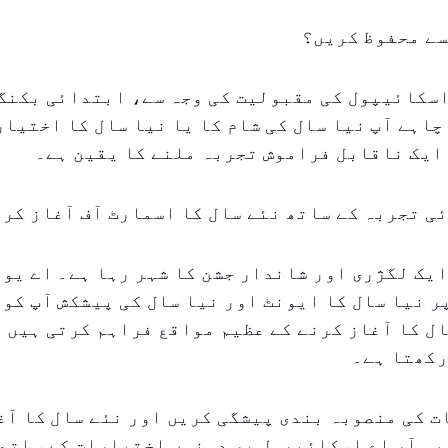
سے محفوظ کریں؟
اسکائیپول کی مقبولیت کی وجہ سے، ابتدائی بکنگ
چاہے آپ نیا سال کی شام کا یا نیا سال کا اختیار
ایک ناقابل فراموش تجربہ ملنے کا یقین ہے۔
ی تجربہ کے ساتھ نئے سال کا اسمارٹ آف آغاز کر
یک لگژری اور شاندار جشن کا شہر رہا ہے۔ اے یو 
 نیا سال کا ایونٹ اور نیا سال کی پیشکش آپ کو 
ل کا آغاز کرنے کے عظیم مواقع فراہم کرتی ہیں ج
رکھتا ہے۔
 کی منصوبہ بندی پیشگی کریں اور نئے سال کا آغ
 یو آر اے اسکائیپول پر دونوں اختیارات کے ساتھ