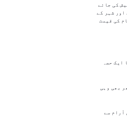
یش کی جائے
اور شہر کے
م کی قیمت
ا ایک حصہ
ر بھی وہی
 آرام سے