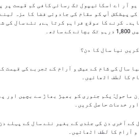
یو آر اے اسکائیپول تک رسائی کافی کم قیمت پر پ
کی پیشکش آپ کو مقام کی جادوئی فضا کا مزہ لینے 
ہدہ کرنے کا موقع فراہم کرتا ہے، نئے سال کی شا
کے ساتھ۔
ریں نیا سال کا دن؟
 نیا سال کی شام کے عیش و آرام کے تجربے کی قیمت ک
ام کا لطف اٹھائیں۔
ون ماحول: یکم جنوری کو بھیڑ بھاڑ سے بچیں اور پھ
اور خدمات حاصل کریں۔
ال کے آخری دن کی جلدی کے بغیر نئے سال کے پہلے دن
و آرام کا لطف اٹھائیں۔