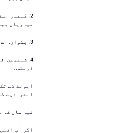
2. گلیمر اس
تیاریاں بہت
3. پکوان: اے یو آر اے کے شیفس کے تیار کردہ خصوصی پکوان۔
4. شیمپین: 
ڈرنکس۔
انفرادیت کو
نیا سال کا م
اگر آپ اتنی 