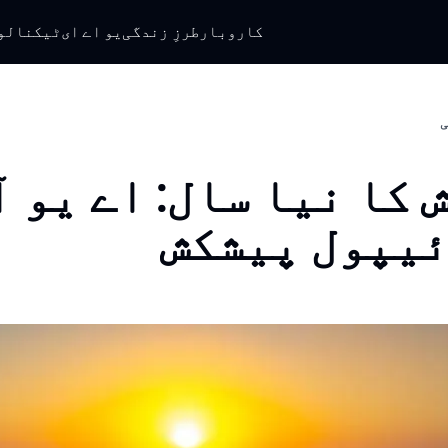
کاروبار
طرزِ زندگی
یو اے ای
ٹیکنالو
ی
 کا نیا سال: اے یو آ
یپول پیشکش