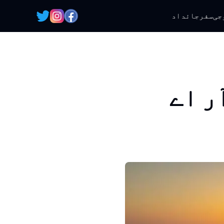
جی
سفر
جائداد
ر اے