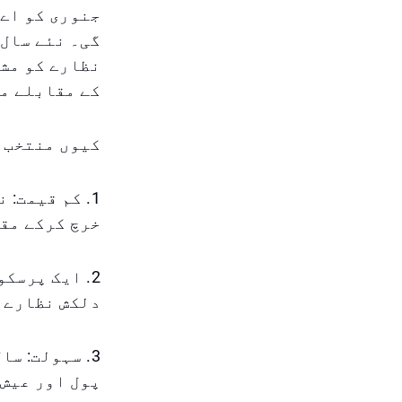
جنوری کو اے 
گی۔ نئے سال 
نظارے کو مشا
کے مقابلے میں 1,800 درہم تک بچانے 
کیوں منتخب ک
1. کم قیمت:
خرچ کرکے مق
2. ایک پرسک
دلکش نظارے 
3. سہولت: س
پول اور عیش 