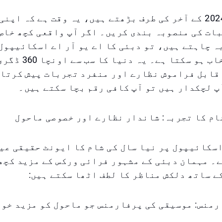
جیسے ہی ہم 2024 کے آخر کی طرف بڑھتے ہیں، یہ وقت ہے کہ ا
ات کی منصوبہ بندی کریں۔ اگر آپ واقعی کچھ خاص
 چاہتے ہیں، تو دبئی کا اے یو آر اے اسکائیپول 
بہترین انتخاب ہو سکتا 
قابل فراموش نظارے اور منفرد تجربات پیش کرتا 
پ لچکدار ہیں تو آپ کافی رقم بچا سکتے ہیں۔
ام کا تجربہ: شاندار نظارے اور خصوصی ماحول
اسکائیپول پر نیا سال کی شام کا ایونٹ حقیقی عیش
۔ مہمان دبئی کے مشہور فرائی ورکس کے مزید کچھ
 ساتھ دلکش مناظر کا لطف اٹھا سکتے ہیں:
فارمنس: موسیقی کی پرفارمنس جو ماحول کو مزید خو