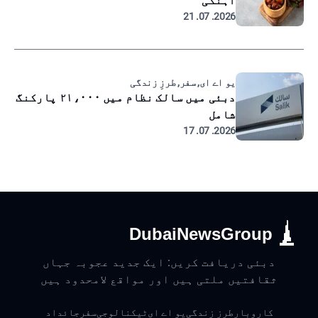
آہنگی
2026. 07. 21
یو اے ای, سفر, طرزِ زندگی
دبئی میں سالک نظام میں ۲۱،۰۰۰ پارکنگ
شامل
2026. 07. 17
DubaiNewsGroup
دبئی دریافت کریں: ایک جدید عجوبہ جہاں
ثقافتیں ملتی ہیں اور مواقع لامحدود ہیں
کاروبار
طرزِ زندگی
یو اے ای
ٹیکنالوجی
سفر
جائداد