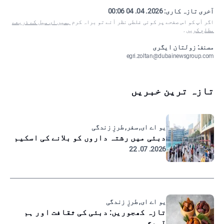
آخری تازہ کاری:
2026. 04. 04 00:06
اگر آپ کو اس صفحے پر کوئی غلطی نظر آئے تو براہ کرم
ہمیں ای میل کے ذریعے
مطلع کریں
۔
مصنف: زولتان ایگری
egri.zoltan@dubainewsgroup.com
تازہ ترین خبریں
یو اے ای, سفر, طرزِ زندگی
دبئی میں رشتہ داروں کو بلانے کی اسکیم
2026. 07. 22
یو اے ای, طرزِ زندگی
تازہ کھجوریں: دبئی کی ثقافت اور ہم