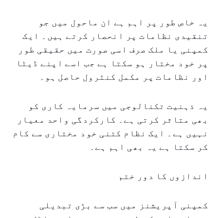
یہ خاص طور پر اہم ہے ان ماحول میں جو
تنقیدی نظامات پر انحصار کرتے ہیں۔ ایک
کمپنی یا ملک صرف اسی صورت میں حقیقی طور
پر خود مختار ہو سکتا ہے جب اسے اپنے ڈیٹا
اور نظامات پر مکمل کنٹرول حاصل ہو۔
یہ ذہنیت تکنالوجی میں سرمایہ کاری کو
بھی متاثر کرتی ہے۔ کارکردگی واحد معیار
نہیں ہے۔ ایک نظام کتنی خود مختاری سے کام
کر سکتا ہے یہ بھی اہم ہے۔
اندازوں کا دور ختم
کمپنی آپریشنز میں سب سے بڑی تبدیلی