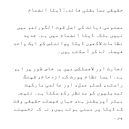
حقیقی مسابقتی فائدہ: ڈیٹا انضمام
مصنوعی ذہانت کی اصل قوت الگورتھم میں
نہیں بلکہ ڈیٹا انضمام میں ہے۔ جدید
نظامات لاکھوں ڈیٹا پوائنٹس کو ایک واحد
فیصلہ لے کر آ سکتے ہیں۔
تجارت اور لاجسٹکس میں یہ خاص طور پر اہم
ہے۔ ایسا نظام پورٹ کے ازدحام، شپنگ
راستے، کسٹم عمل، اور عالمی مارکیٹ
تبدیلیوں کو مدنظر رکھ سکتا ہے۔ نتیجہ
بہتر آپریشنز ہے، جہاں فیصلے حقیقی وقت
کے ڈیٹا پر مبنی ہوتے ہیں، نہ کہ تخمینے
پر۔