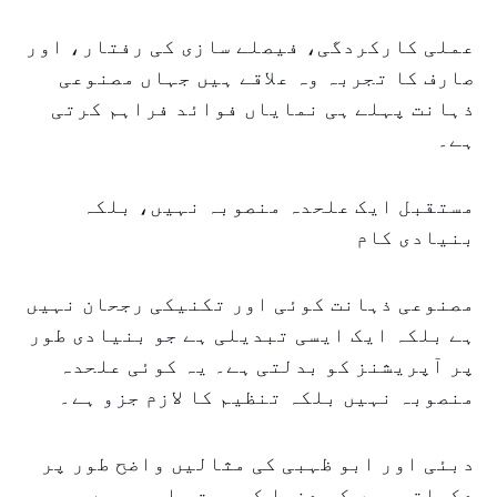
عملی کارکردگی، فیصلے سازی کی رفتار، اور
صارف کا تجربہ وہ علاقے ہیں جہاں مصنوعی
ذہانت پہلے ہی نمایاں فوائد فراہم کرتی
ہے۔
مستقبل ایک علحدہ منصوبہ نہیں، بلکہ
بنیادی کام
مصنوعی ذہانت کوئی اور تکنیکی رجحان نہیں
ہے بلکہ ایک ایسی تبدیلی ہے جو بنیادی طور
پر آپریشنز کو بدلتی ہے۔ یہ کوئی علحدہ
منصوبہ نہیں بلکہ تنظیم کا لازم جزو ہے۔
دبئی اور ابو ظہبی کی مثالیں واضح طور پر
دکھاتی ہیں کہ دنیا کس سمت جا رہی ہے۔