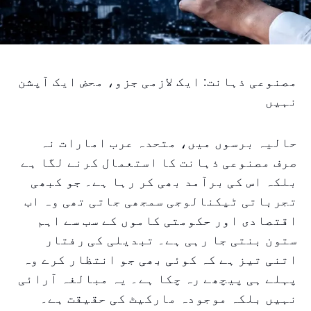
مصنوعی ذہانت: ایک لازمی جزو، محض ایک آپشن
نہیں
حالیہ برسوں میں، متحدہ عرب امارات نہ
صرف مصنوعی ذہانت کا استعمال کرنے لگا ہے
بلکہ اس کی برآمد بھی کر رہا ہے۔ جو کبھی
تجرباتی ٹیکنالوجی سمجھی جاتی تھی وہ اب
اقتصادی اور حکومتی کاموں کے سب سے اہم
ستون بنتی جا رہی ہے۔ تبدیلی کی رفتار
اتنی تیز ہے کہ کوئی بھی جو انتظار کرے وہ
پہلے ہی پیچھے رہ چکا ہے۔ یہ مبالغہ آرائی
نہیں بلکہ موجودہ مارکیٹ کی حقیقت ہے۔