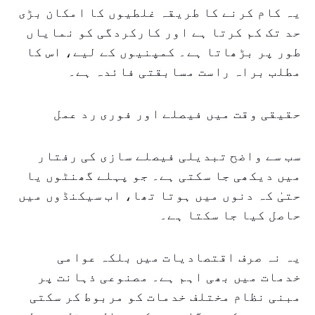
یہ کام کرنے کا طریقہ غلطیوں کا امکان بڑی
حد تک کم کرتا ہے اور کارکردگی کو نمایاں
طور پر بڑھاتا ہے۔ کمپنیوں کے لیے، اس کا
مطلب براہ راست مسابقتی فائدہ ہے۔
حقیقی وقت میں فیصلے اور فوری رد عمل
سب سے واضح تبدیلی فیصلے سازی کی رفتار
میں دیکھی جا سکتی ہے۔ جو پہلے گھنٹوں یا
حتیٰ کہ دنوں میں ہوتا تھا، اب سیکنڈوں میں
حاصل کیا جا سکتا ہے۔
یہ نہ صرف اقتصادیات میں بلکہ عوامی
خدمات میں بھی اہم ہے۔ مصنوعی ذہانت پر
مبنی نظام مختلف خدمات کو مربوط کر سکتی