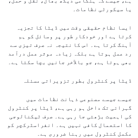
ہے، جیسے کہ ہنگامی دیکھ بھال، نقل و حمل،
یا سیکورٹی نظامات۔
ایسا نظام حقیقی وقت میں ڈیٹا کا تجزیہ
کرتا ہے اور خودکار طور پر وسائل کو ہم
آہنگ کرتا ہے۔ اس کا نتیجہ نہ صرف تیزی سے
رد عمل ہوتا ہے بلکہ زیادہ موثر عمل درآمد
بھی ہوتا ہے، جو بالآخر جانیں بچا سکتا ہے۔
ڈیٹا پر کنٹرول بطور تزویراتی مسئلہ
جیسے جیسے مصنوعی ذہانت نظامات میں
گہرائی تک داخل ہو رہی ہے، ڈیٹا پر کنٹرول
کی اہمیت بڑھتی جا رہی ہے۔ صرف ٹیکنالوجی
کا استعمال کافی نہیں ہے۔ انفراسٹرکچر کو
مکمل کنٹرول میں رہنا ضروری ہے۔