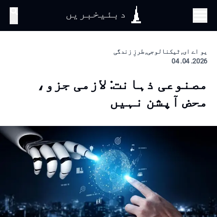
دبئیخبریں
تلاش
یو اے ای, ٹیکنالوجی, طرزِ زندگی
2026. 04. 04
مصنوعی ذہانت: لازمی جزو،
محض آپشن نہیں