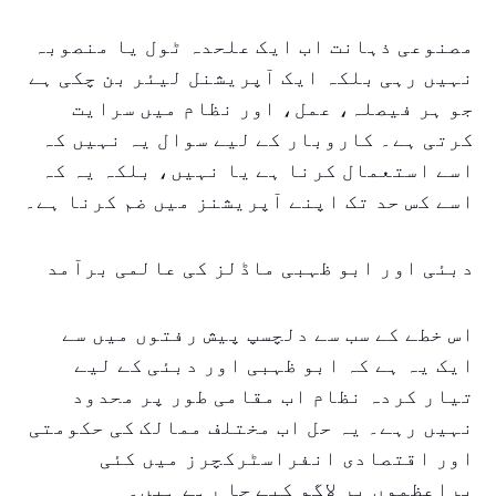
مصنوعی ذہانت اب ایک علحدہ ٹول یا منصوبہ
نہیں رہی بلکہ ایک آپریشنل لیئر بن چکی ہے
جو ہر فیصلہ، عمل، اور نظام میں سرایت
کرتی ہے۔ کاروبار کے لیے سوال یہ نہیں کہ
اسے استعمال کرنا ہے یا نہیں، بلکہ یہ کہ
اسے کس حد تک اپنے آپریشنز میں ضم کرنا ہے۔
دبئی اور ابو ظہبی ماڈلز کی عالمی برآمد
اس خطے کے سب سے دلچسپ پیش رفتوں میں سے
ایک یہ ہے کہ ابو ظہبی اور دبئی کے لیے
تیار کردہ نظام اب مقامی طور پر محدود
نہیں رہے۔ یہ حل اب مختلف ممالک کی حکومتی
اور اقتصادی انفراسٹرکچرز میں کئی
براعظموں پر لاگو کیے جا رہے ہیں۔