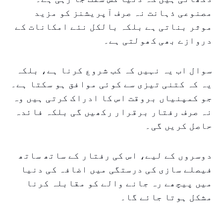
مصنوعی ذہانت نہ صرف آپریشنز کو مزید
موثر بناتی ہے بلکہ بالکل نئے امکانات کے
دروازے بھی کھولتی ہے۔
سوال اب یہ نہیں کہ کب شروع کرنا ہے، بلکہ
یہ کہ کتنی تیزی سے کوئی موافق ہو سکتا ہے۔
جو کمپنیاں بروقت اس کا ادراک کرتی ہیں وہ
نہ صرف رفتار برقرار رکھیں گی بلکہ فائدہ
حاصل کریں گی۔
دوسروں کے لیے، اس کی رفتار کے ساتھ ساتھ
فیصلے سازی کی درستگی میں اضافہ کی دنیا
میں پیچھے رہ جانے والے کو مقابلہ کرنا
مشکل ہوتا جائے گا۔