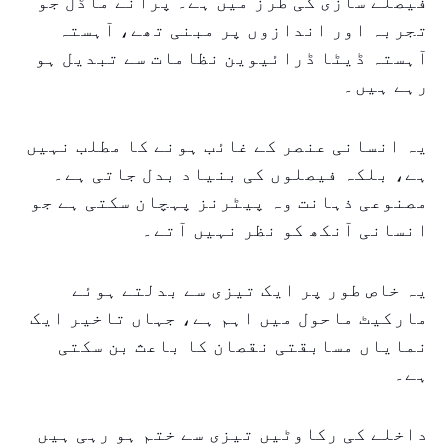
فیصلے سازی کی طرز میں ہے۔ پرانے ماڈل جو
تجربہ اور اندازوں پر مبنی تھے، آہستہ
آہستہ ڈیٹا ڈرائیوین نظامات سے تبدیل ہو
رہے ہیں۔
یہ انسانی عنصر کے غائب ہونے کا مطلب نہیں
ہے، بلکہ فیصلوں کی بنیاد بدل جاتی ہے۔
مصنوعی ذہانت وہ پیٹرنز پہچان سکتی ہے جو
انسانی آنکھ کو نظر نہیں آتے۔
یہ خاص طور پر ایک تیزی سے بدلتے ہوئے
مارکیٹ ماحول میں اہم ہے، جہاں تاخیر ایک
نمایاں مسابقتی نقصان کا باعث بن سکتی
ہے۔
داخلے کی رکاوٹیں تیزی سے ختم ہو رہی ہیں