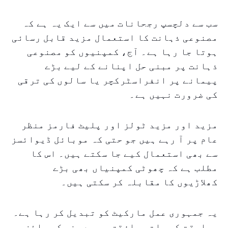
سب سے دلچسپ رجحانات میں سے ایک یہ ہے کہ
مصنوعی ذہانت کا استعمال مزید قابل رسائی
ہوتا جا رہا ہے۔ آج، کمپنیوں کو مصنوعی
ذہانت پر مبنی حل اپنانے کے لیے بڑے
پیمانے پر انفراسٹرکچر یا سالوں کی ترقی
کی ضرورت نہیں ہے۔
مزید اور مزید ٹولز اور پلیٹ فارمز منظر
عام پر آ رہے ہیں جو حتی کہ موبائل ڈیوائسز
سے بھی استعمال کیے جا سکتے ہیں۔ اس کا
مطلب ہے کہ چھوٹی کمپنیاں بھی بڑے
کھلاڑیوں کا مقابلہ کر سکتی ہیں۔
یہ جمہوری عمل مارکیٹ کو تبدیل کر رہا ہے۔
مسابقت کی بات موافقت پر ہے، نہ کہ سائز