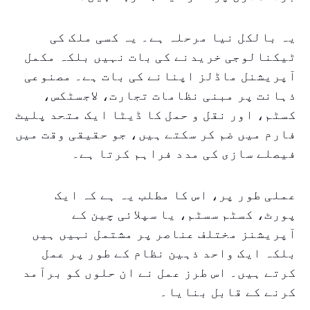
یہ بالکل نیا مرحلہ ہے۔ یہ کسی ملک کی
ٹیکنالوجی خریدنے کی بات نہیں بلکہ مکمل
آپریشنل ماڈلز اپنانے کی بات ہے۔ مصنوعی
ذہانت پر مبنی نظامات تجارت، لاجسٹکس،
کسٹم، اور نقل و حمل کا ڈیٹا ایک متحد پلیٹ
فارم میں ضم کر سکتے ہیں، جو حقیقی وقت میں
فیصلے سازی کی مدد فراہم کرتا ہے۔
عملی طور پر، اس کا مطلب یہ ہے کہ ایک
پورٹ، کسٹم سسٹم، یا سپلائی چین کے
آپریشنز مختلف عناصر پر مشتمل نہیں ہیں
بلکہ ایک واحد ذہین نظام کے طور پر عمل
کرتے ہیں۔ اس طرز عمل نے ان حلوں کو برآمد
کرنے کے قابل بنایا۔