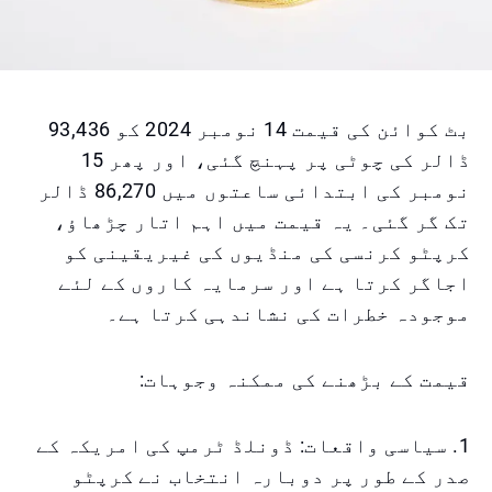
بٹ کوائن کی قیمت 14 نومبر 2024 کو 93,436
ڈالر کی چوٹی پر پہنچ گئی، اور پھر 15
نومبر کی ابتدائی ساعتوں میں 86,270 ڈالر
تک گر گئی۔ یہ قیمت میں اہم اتار چڑھاؤ،
کرپٹو کرنسی کی منڈیوں کی غیریقینی کو
اجاگر کرتا ہے اور سرمایہ کاروں کے لئے
موجودہ خطرات کی نشاندہی کرتا ہے۔
قیمت کے بڑھنے کی ممکنہ وجوہات:
1. سیاسی واقعات: ڈونلڈ ٹرمپ کی امریکہ کے
صدر کے طور پر دوبارہ انتخاب نے کرپٹو