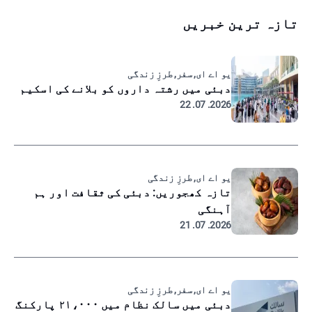
تازہ ترین خبریں
یو اے ای, سفر, طرزِ زندگی
دبئی میں رشتہ داروں کو بلانے کی اسکیم
2026. 07. 22
یو اے ای, طرزِ زندگی
تازہ کھجوریں: دبئی کی ثقافت اور ہم
آہنگی
2026. 07. 21
یو اے ای, سفر, طرزِ زندگی
دبئی میں سالک نظام میں ۲۱،۰۰۰ پارکنگ