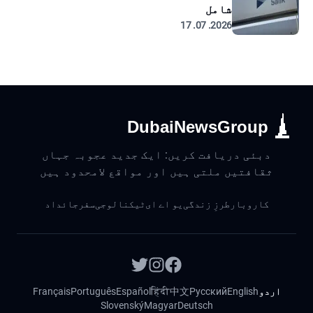
شامل
2026. 07. 17
DubaiNewsGroup
دبئی دریافت کریں: ایک جدید عجوبہ جہاں
ثقافتیں ملتی ہیں اور مواقع لامحدود ہیں
کاروبار
طرزِ زندگی
یو اے ای
ٹیکنالوجی
سفر
جائداد
اردو
English
Русский
中文
हिंदी
Español
Português
Français
Slovenský
Magyar
Deutsch