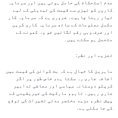
عدم استحکام کی حامل ہوتی ہیں اور سرمایہ
کاروں کو تیزی سے قیمت کی تبدیلی کے لیے
تیار رہنا چاہیے۔ ضروری ہے کہ سرمایہ کار
مکمل معلومات کے ساتھ سرمایہ کاری کریں
اور صرف وہی رقم لگائیں جو وہ کھونے کے
متحمل ہو سکتے ہیں۔
تجزیے اور نظر:
ماہرین کا خیال ہے کہ بٹ کوائن کی قیمت میں
اضافہ جاری رہ سکتا ہے، خاص طور پر اگر
کرپٹو دوستانہ سیاسی اور معاشی تدابیر
جاری رہیں۔ تاہم، مارکیٹ کی غیریقینی کے
پیش نظر، مزید مختصر مدتی تغیرات کی توقع
کی جا سکتی ہے۔