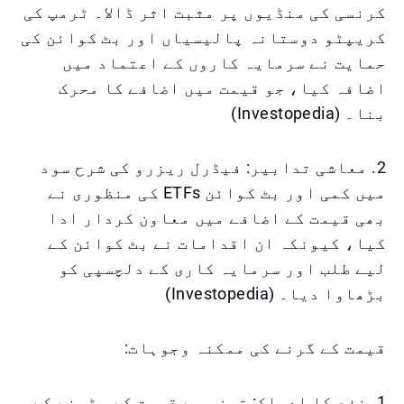
کرنسی کی منڈیوں پر مثبت اثر ڈالا۔ ٹرمپ کی
کریپٹو دوستانہ پالیسیاں اور بٹ کوائن کی
حمایت نے سرمایہ کاروں کے اعتماد میں
اضافہ کیا، جو قیمت میں اضافے کا محرک
بنا۔ (Investopedia)
2. معاشی تدابیر: فیڈرل ریزرو کی شرح سود
میں کمی اور بٹ کوائن ETFs کی منظوری نے
بھی قیمت کے اضافے میں معاون کردار ادا
کیا، کیونکہ ان اقدامات نے بٹ کوائن کے
لیے طلب اور سرمایہ کاری کے دلچسپی کو
بڑھاوا دیا۔ (Investopedia)
قیمت کے گرنے کی ممکنہ وجوہات:
1. نفع کا ادراک: تیزی سے قیمت کے بڑھنے کے