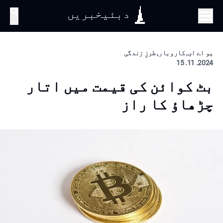
دبئیخبریں
تلاش
یو اے ای, کاروبار, طرزِ زندگی
2024. 11. 15
بٹ کوائن کی قیمت میں اتار
چڑھاؤ کا راز