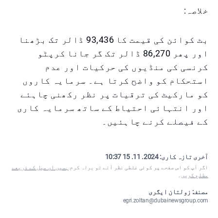
خلاصہ:
بٹ کوائن کی قیمت کا 93,436 ڈالر تک بڑھنا
اور پھر 86,270 ڈالر تک گر جانا کرپٹو
کرنسی کی منڈیوں کی حرکیات اور عدم
استحکام کو واضح کرتا ہے۔ سرمایہ کاروں
کو مارکیٹ کی ترقیات پر نظر رکھنی چاہئے
اور انتہائی احتیاط کے ساتھ سرمایہ کاری
کے فیصلے کرنے چاہئیں۔
آخری تازہ کاری:
2024. 11. 15 10:37
اگر آپ کو اس صفحے پر کوئی غلطی نظر آئے تو براہ کرم
ہمیں ای میل کے ذریعے
مطلع کریں
۔
مصنف: زولتان ایگری
egri.zoltan@dubainewsgroup.com