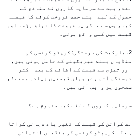
بعد، بہت سے سرمایہ کاروں نے منافع کے
حصول کے لیے اپنے حصص فروخت کرنے کا فیصلہ
کیا، جس سے منڈی پر فروخت کا دباؤ بڑھا اور
قیمت میں کمی واقع ہوئی۔
2. مارکیٹ کی درستگی: کرپٹو کرنسی کی
منڈیاں بلند غیریقینی کے حامل ہوتی ہیں،
اور تیزی سے قیمت کے اضافے کے بعد اکثر
درستگی آتی ہے، جہاں قیمتیں زیادہ مستحکم
سطحوں پر واپس آتی ہیں۔
سرمایہ کاروں کے لئے کیا مفہوم ہے؟
بٹ کوائن کی قیمت کا تغیر یاد دہانی کراتا
ہے کہ کریپٹو کرنسی کی منڈیاں انتہائی