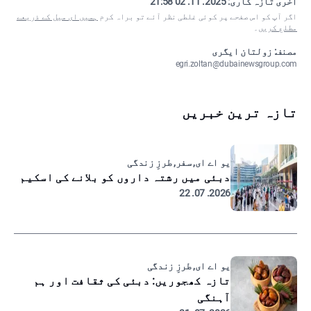
آخری تازہ کاری:
2025. 11. 02 21:58
اگر آپ کو اس صفحے پر کوئی غلطی نظر آئے تو براہ کرم
ہمیں ای میل کے ذریعے
مطلع کریں
۔
مصنف: زولتان ایگری
egri.zoltan@dubainewsgroup.com
تازہ ترین خبریں
یو اے ای, سفر, طرزِ زندگی
دبئی میں رشتہ داروں کو بلانے کی اسکیم
2026. 07. 22
یو اے ای, طرزِ زندگی
تازہ کھجوریں: دبئی کی ثقافت اور ہم
آہنگی