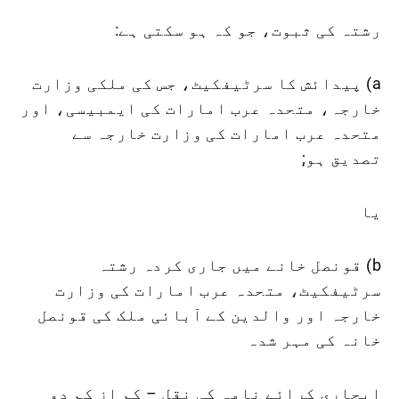
رشتہ کی ثبوت، جو کہ ہو سکتی ہے:
a) پیدائش کا سرٹیفکیٹ، جس کی ملکی وزارت
خارجہ، متحدہ عرب امارات کی ایمبیسی، اور
متحدہ عرب امارات کی وزارت خارجہ سے
تصدیق ہو;
یا
b) قونصل خانے میں جاری کردہ رشتہ
سرٹیفکیٹ، متحدہ عرب امارات کی وزارت
خارجہ اور والدین کے آبائی ملک کی قونصل
خانہ کی مہر شدہ
ایجاری کرائے نامہ کی نقل – کم از کم دو