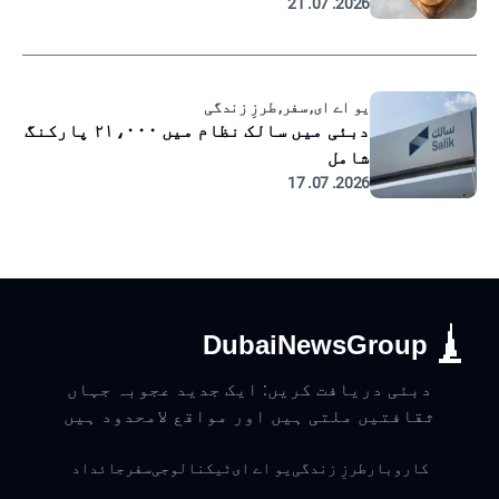
2026. 07. 21
یو اے ای, سفر, طرزِ زندگی
دبئی میں سالک نظام میں ۲۱،۰۰۰ پارکنگ
شامل
2026. 07. 17
DubaiNewsGroup
دبئی دریافت کریں: ایک جدید عجوبہ جہاں
ثقافتیں ملتی ہیں اور مواقع لامحدود ہیں
کاروبار
طرزِ زندگی
یو اے ای
ٹیکنالوجی
سفر
جائداد