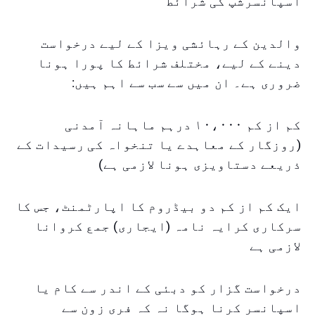
اسپانسرشپ کی شرائط
والدین کے رہائشی ویزا کے لیے درخواست
دینے کے لیے، مختلف شرائط کا پورا ہونا
ضروری ہے۔ ان میں سے سب سے اہم ہیں:
کم از کم ۱۰،۰۰۰ درہم ماہانہ آمدنی
(روزگار کے معاہدے یا تنخواہ کی رسیدات کے
ذریعے دستاویزی ہونا لازمی ہے)
ایک کم از کم دو بیڈروم کا اپارٹمنٹ، جس کا
سرکاری کرایہ نامہ (ایجاری) جمع کروانا
لازمی ہے
درخواست گزار کو دبئی کے اندر سے کام یا
اسپانسر کرنا ہوگا نہ کہ فری زون سے