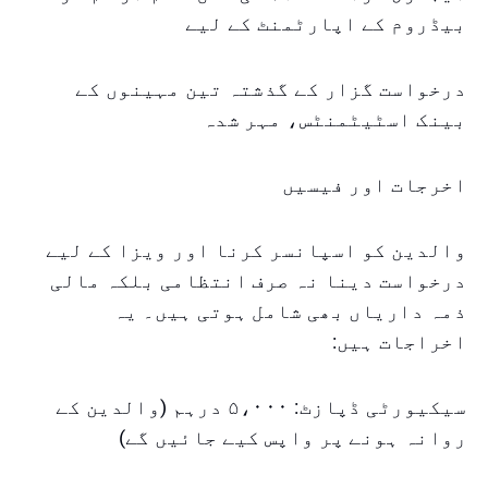
بیڈروم کے اپارٹمنٹ کے لیے
درخواست گزار کے گذشتہ تین مہینوں کے
بینک اسٹیٹمنٹس، مہر شدہ
اخرجات اور فیسیں
والدین کو اسپانسر کرنا اور ویزا کے لیے
درخواست دینا نہ صرف انتظامی بلکہ مالی
ذمہ داریاں بھی شامل ہوتی ہیں۔ یہ
اخراجات ہیں:
سیکیورٹی ڈپازٹ: ۵،۰۰۰ درہم (والدین کے
روانہ ہونے پر واپس کیے جائیں گے)