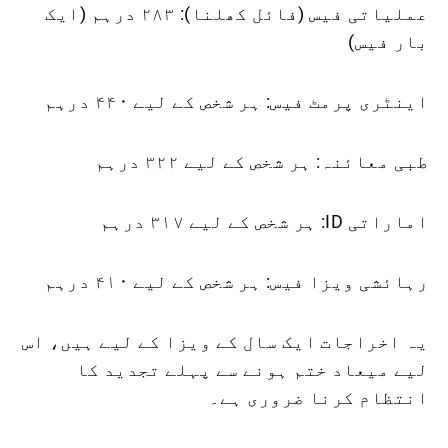
عملیاتی فیس (فائل کھلنا): ۲۸۳ درہم (ایک
بار فیس)
اینٹری پرمٹ فیس: ہر شخص کے لیے ۴۴۰ درہم
طبی معائنہ: ہر شخص کے لیے ۳۲۲ درہم
اماراتی ID: ہر شخص کے لیے ۳۱۷ درہم
رہائشی ویزا فیس: ہر شخص کے لیے ۴۱۰ درہم
یہ اخراجات ایک سال کے ویزا کے لیے ہیں، اس
لیے میعاد ختم ہونے سے پہلے تجدید کا
انتظام کرنا ضروری ہے۔