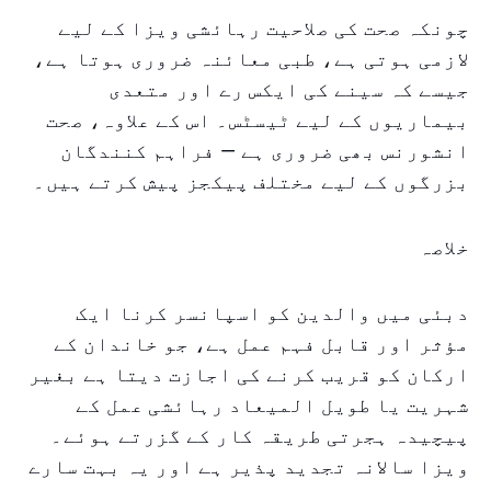
چونکہ صحت کی صلاحیت رہائشی ویزا کے لیے
لازمی ہوتی ہے، طبی معائنہ ضروری ہوتا ہے،
جیسے کہ سینے کی ایکس رے اور متعدی
بیماریوں کے لیے ٹیسٹس۔ اس کے علاوہ، صحت
انشورنس بھی ضروری ہے — فراہم کنندگان
بزرگوں کے لیے مختلف پیکجز پیش کرتے ہیں۔
خلاصہ
دبئی میں والدین کو اسپانسر کرنا ایک
مؤثر اور قابل فہم عمل ہے، جو خاندان کے
ارکان کو قریب کرنے کی اجازت دیتا ہے بغیر
شہریت یا طویل المیعاد رہائشی عمل کے
پیچیدہ ہجرتی طریقہ کار کے گزرتے ہوئے۔
ویزا سالانہ تجدید پذیر ہے اور یہ بہت سارے