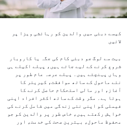
کیسے دبئی میں والدین کو رہائشی ویزا پر
لائیں
بہت سے لوگ جو دبئی کام کی جگہ یا کاروبار
شروع کرنے کے لیے جاتے ہیں، پہلے اکیلے ہی
وہاں پہنچتے ہیں۔ پہلے عرصہ عام طور پر
نئے ماحول کے ساتھ موافقت، کیریئر کا
آغاز، اور مالی استحکام حاصل کرنے کا
ہوتا ہے۔ مگر وقت کے ساتھ اکثر افراد اپنی
فیملی کو اپنی نئی زندگی میں شامل کرنے کی
خواہش رکھتے ہیں، خاص طور پر والدین کو جو
محفوظ ماحول، بہترین صحت کی خدمت، اور