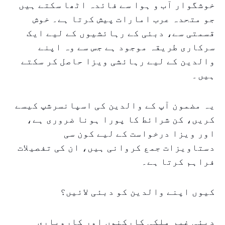
خوشگوار آب و ہوا سے فائدہ اٹھا سکتے ہیں
جو متحدہ عرب امارات پیش کرتا ہے۔ خوش
قسمتی سے، دبئی کے رہائشیوں کے لیے ایک
سرکاری طریقہ موجود ہے جس سے وہ اپنے
والدین کے لیے رہائشی ویزا حاصل کر سکتے
ہیں۔
یہ مضمون آپ کے والدین کی اسپانسرشپ کیسے
کریں، کن شرائط کا پورا ہونا ضروری ہے،
اور ویزا درخواست کے لیے کون سی
دستاویزات جمع کروانی ہیں، ان کی تفصیلات
فراہم کرتا ہے۔
کیوں اپنے والدین کو دبئی لائیں؟
دبئی غیر ملکی کارکنوں اور کاروباری