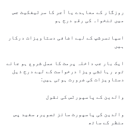
روزگار کے معاہدے یا آجر کا سرٹیفکیٹ جس
میں تنخواہ کی رقم درج ہو
اسپانسرشپ کے لیے اضافی دستاویزات درکار
ہیں
ایک بار جب داخلہ پرمٹ کا عمل شروع ہو جائے
تو، رہائشی ویزا درخواست کے لیے درج ذیل
دستاویزات کی ضرورت ہوتی ہیں:
والدین کے پاسپورٹس کی نقول
والدین کی پاسپورٹ سائز تصویر، سفید پس
منظر کے ساتھ