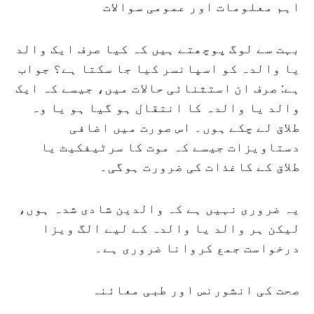
اہم معلومات اور عمومی سوالات
بہت سے لوگ پوچھتے ہیں کہ کیا صرف ایک والد
یا والدہ کو اسپانسر کیا جا سکتا ہے؟ جواب
ہے: صرف ان استثنائی حالات میں، جیسے کہ ایک
والد یا والدہ کا انتقال ہو گیا ہو یا وہ
طلاق لے چکے ہوں۔ اس صورت میں اضافی
دستاویزات جیسے کہ موت کا سرٹیفکیٹ یا
طلاق کے کاغذات کی ضرورت ہوگی۔
یہ ضروری نہیں ہے کہ والدین شادی شدہ ہوں،
لیکن ہر والد یا والدہ کے لیے الگ ویزا
درخواست جمع کروانا ضروری ہے۔
صحت کی انشورنس اور طبی معائنہ