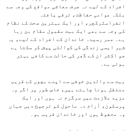
افراد کے لیے نہ صرف معاشی مواقع کی وجہ سے
بلکہ عوامی حفاظت، ترقی یافتہ
انفراسٹرکچر، اور ایک بہترین صحت کے نظام
کی وجہ سے بھی ایک بہت مقبول مقام بن رہا
ہے۔ عمر رسیدہ خاندان کے افراد کے لیے، یہ
شہر ایسی زندگی کی کوالٹی پیش کر سکتا ہے
جو اکثر ان کے گھر کی حالت سے کافی بہتر
ہوتی ہے۔
بہت سے والدین خوشی سے اپنے بچوں کے قریب
منتقل ہونا چاہتے ہیں، خاص طور پر اگر وہ
مزید ملازمت میں سرگرم نہ ہوں اور ایک
پرسکون، آرام دہ ماحول کو ترجیح دیں جہاں
وہ محفوظ ہوں اور خاندان قریب ہو۔