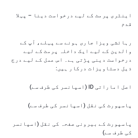
اینٹری پرمٹ کے لیے درخواست دینا – پہلا
قدم
رہائشی ویزا جاری ہونے سے پہلے، آپ کے
والدین کے لیے ایک داخلہ پرمٹ کے لیے
درخواست دینی پڑتی ہے۔ اس عمل کے لیے درج
ذیل دستاویزات درکار ہیں:
اصل اماراتی ID (اسپانسر کی طرف سے)
پاسپورٹ کی نقل (اسپانسر کی طرف سے)
پاسپورٹ کے بیرونی صفحہ کی نقل (اسپانسر
کی طرف سے)