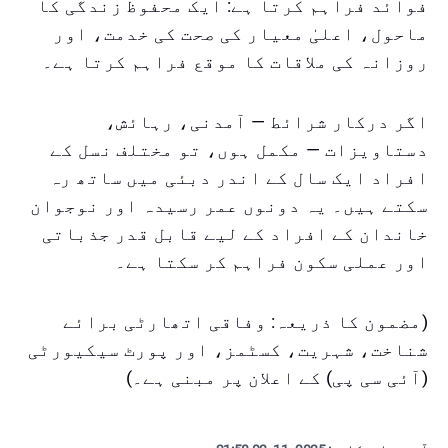
فوائد فراہم کرتا ہے: ایک محفوظ زندگی کا
ماحول، اعلیٰ معیار کی صحت کی خدمت، اور
روزانہ کی ملاقات کا موقع فراہم کرتا ہے۔
اگر درکار شرائط — آمدنی، رہائش،
دستاویزات — مکمل ہوں، تو مختلف نسل کے
افراد ایک سال کے اندر دبئی میں ساتھ رہ
سکتے ہیں۔ یہ دونوں عمر رسیدہ اور نوجوان
خاندان کے افراد کے لیے قابل قدر جذباتی
اور عملی سکون فراہم کر سکتا ہے۔
(مضمون کا ذریعہ: وفاقی اتھارٹی برائے
شناخت، شہریت، کسٹمز، اور پورٹ سیکیورٹی
(آئی سی پی) کے اعلان پر مبنی ہے۔)