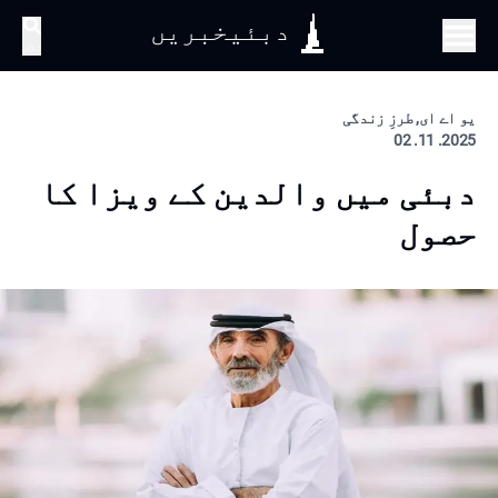
دبئیخبریں
تلاش
یو اے ای, طرزِ زندگی
2025. 11. 02
دبئی میں والدین کے ویزا کا
حصول