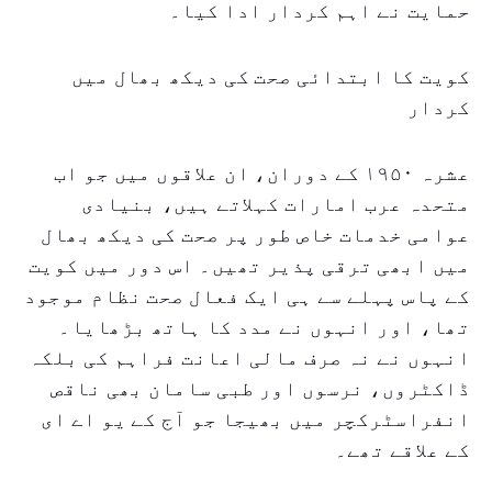
حمایت نے اہم کردار ادا کیا۔
کویت کا ابتدائی صحت کی دیکھ بھال میں
کردار
عشرہ ۱۹۵۰ کے دوران، ان علاقوں میں جو اب
متحدہ عرب امارات کہلاتے ہیں، بنیادی
عوامی خدمات خاص طور پر صحت کی دیکھ بھال
میں ابھی ترقی پذیر تھیں۔ اس دور میں کویت
کے پاس پہلے سے ہی ایک فعال صحت نظام موجود
تھا، اور انہوں نے مدد کا ہاتھ بڑھایا۔
انہوں نے نہ صرف مالی اعانت فراہم کی بلکہ
ڈاکٹروں، نرسوں اور طبی سامان بھی ناقص
انفراسٹرکچر میں بھیجا جو آج کے یو اے ای
کے علاقے تھے۔