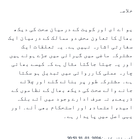
خلاصہ
یو اے ای اور کویت کے درمیان صحت کی دیکھ
بھال کا تعاون محض دو ممالک کے درمیان ایک
سفارتی اشارہ نہیں ہے۔ یہ تعلقات ایک
مشترکہ ماضی میں گہرائی میں جڑے ہوئے ہیں
اور یہ جیتا جاگتا مثال ہے کہ کیسے بھائی
چارہ عملی کارروائی میں تبدیل ہو سکتا
ہے۔ مشترکہ طور پر بنائے گئے اور چلائے
جانے والے صحت کی دیکھ بھال کے نظاموں کے
ذریعے، نہ صرف ادارے وجود میں آئے بلکہ
امید، اعتماد، اور استحکام بھی آئے۔ اور
یہی اصل میں پایدار ہے۔
آخری تازہ کاری:
2026. 01. 31 20:51