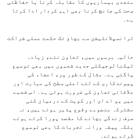
متعدی بیماریوں کا مقابلہ کرنا یا حفاظتی
صحت کی جانچ کرنا بھی اہم کردار ادا کرتا
ہے۔
ٹرانسپلانٹیشن سے بچاؤ تک حکمت عملی شراکت
حالیہ برسوں میں، تعاون نئے، زیادہ
ٹیکنالوجیکلی جدید شعبوں میں بھی توسیع
پاگئی ہے۔ مثال کے طور پر، اعضاء کی
پیوندکاری کے لئے اعلی سطح کی مہارت اور
علاقائی تعاون کی ضرورت ہوتی ہے۔ اس شعبے
میں یو اے ای اور کویت کے درمیان کئی
مشترکہ منصوبے وقوع پذیر ہوئے ہیں، نہ
صرف زندگی بچانے کا مقصد پورا کرتے ہوئے
بلکہ پیشہ ورانہ تجربات کا بھی توسیع
کرتے ہوئے۔