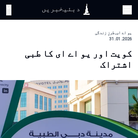
دبئیخبریں
تلاش
یو اے ای, طرزِ زندگی
2026. 01. 31
کویت اور یو اے ای کا طبی
اشتراک