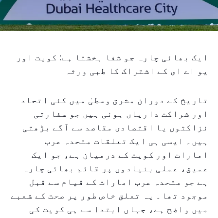
ایک بھائی چارہ جو شفا بخشتا ہے: کویت اور
یو اے ای کے اشتراک کا طبی ورثہ
تاریخ کے دوران مشرق وسطیٰ میں کئی اتحاد
اور شراکت داریاں ہوئی ہیں جو سفارتی
نزاکتوں یا اقتصادی مقاصد سے آگے بڑھتی
ہیں۔ ایسی ہی ایک تعلقات متحدہ عرب
امارات اور کویت کے درمیان ہے، جو ایک
عمیق، عملی بنیادوں پر قائم بھائی چارہ
ہے جو متحدہ عرب امارات کے قیام سے قبل
موجود تھا۔ یہ تعلق خاص طور پر صحت کے شعبے
میں واضح ہے، جہاں ابتدا سے ہی کویت کی