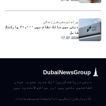
یو اے ای, سفر, طرزِ زندگی
دبئی میں سالک نظام میں ۲۱،۰۰۰ پارکنگ
شامل
2026. 07. 17
DubaiNewsGroup
دبئی دریافت کریں: ایک جدید عجوبہ جہاں
ثقافتیں ملتی ہیں اور مواقع لامحدود ہیں
کاروبار
طرزِ زندگی
یو اے ای
ٹیکنالوجی
سفر
جائداد