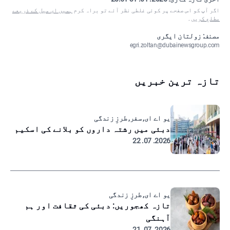
اگر آپ کو اس صفحے پر کوئی غلطی نظر آئے تو براہ کرم
ہمیں ای میل کے ذریعے
مطلع کریں
۔
مصنف: زولتان ایگری
egri.zoltan@dubainewsgroup.com
تازہ ترین خبریں
یو اے ای, سفر, طرزِ زندگی
دبئی میں رشتہ داروں کو بلانے کی اسکیم
2026. 07. 22
یو اے ای, طرزِ زندگی
تازہ کھجوریں: دبئی کی ثقافت اور ہم
آہنگی
2026. 07. 21