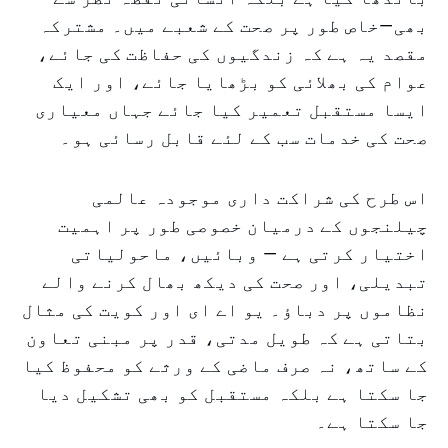
بھی—خاص طور پر صحت کے شعبے میں۔ مشترکہ
مقصد یہ ہے کہ زندگیوں کی حفاظت کی جائے،
عوام کی بھلائی کو بڑھایا جائے، اور ایک
ایسا مستقبل تعمیر کیا جائے جہاں معیاری
صحت کی خدمات سب کے لئے قابل رسائی ہو۔
اس طرح کی شراکت داری موجودہ عالمی
چیلنجوں کے درمیان خصوصی طور پر اہمیت
اختیار کرتی ہے — وبائیں، ماحولیاتی
تبدیلی، اور صحت کی دیکھ بھال کرنے والے
نظاموں پر دباؤ۔ یو اے ای اور کویت کی مثال
بتاتی ہے کہ طویل مدتی، قدر پر مبنی تعاون
کے ساتھ، نہ صرف ماضی کے ورثے کو محفوظ کیا
جا سکتا ہے بلکہ مستقبل کو بھی تشکیل دیا
جا سکتا ہے۔