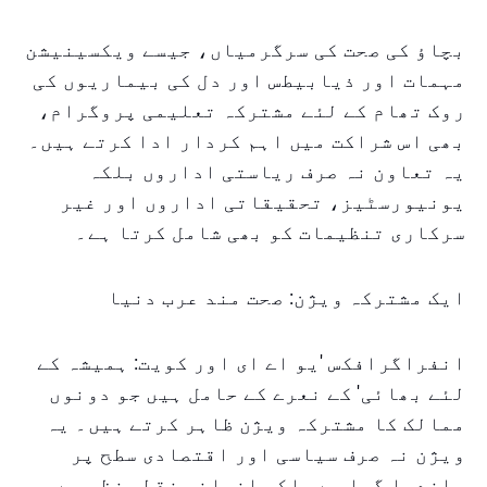
بچاؤ کی صحت کی سرگرمیاں، جیسے ویکسینیشن
مہمات اور ذیابیطس اور دل کی بیماریوں کی
روک تھام کے لئے مشترکہ تعلیمی پروگرام،
بھی اس شراکت میں اہم کردار ادا کرتے ہیں۔
یہ تعاون نہ صرف ریاستی اداروں بلکہ
یونیورسٹیز، تحقیقاتی اداروں اور غیر
سرکاری تنظیمات کو بھی شامل کرتا ہے۔
ایک مشترکہ ویژن: صحت مند عرب دنیا
انفراگرافکس 'یو اے ای اور کویت: ہمیشہ کے
لئے بھائی' کے نعرے کے حامل ہیں جو دونوں
ممالک کا مشترکہ ویژن ظاہر کرتے ہیں۔ یہ
ویژن نہ صرف سیاسی اور اقتصادی سطح پر
باندھا گیا ہے بلکہ انسانی نقطہ نظر سے