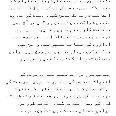
متحدہ عرب امارات کے فیڈریشن کے قیام کے
بعد ۱۹۷۱ میں، صحت کی دیکھ بھال کا تعاون
ایک نئے درجے تک پہنچ گیا۔ پہلے کی حمایت
حقیقی شراکت میں تبدیل ہو گئی جو آج بھی
مختلف شکلوں میں جاری ہے۔ یو اے ای اور
کویت کے درمیان تعلقات اب نہ صرف صحت یا
اداروں کی جسمانی تعمیر میں واضح ہیں
بلکہ فکری سرمایے، طبی ماہرین اور عوامی
صحت کے تجربات کے تبادلے میں بھی ہیں۔
خصوصی طور پر اہم شعبہ طبی ماہرین کا
اشتراک ہے، جس کی بنا پر ماہرین اور صحت کی
دیکھ بھال کرنے والے کارکنوں کی مشترکہ
تربیت ممکن ہو سکی، اور جدید علاج کے طریقہ
کار کو بھی اپنایا گیا۔ اضافی طور پر،
عوامی صحت کی مہمات میں تعاون، جیسے