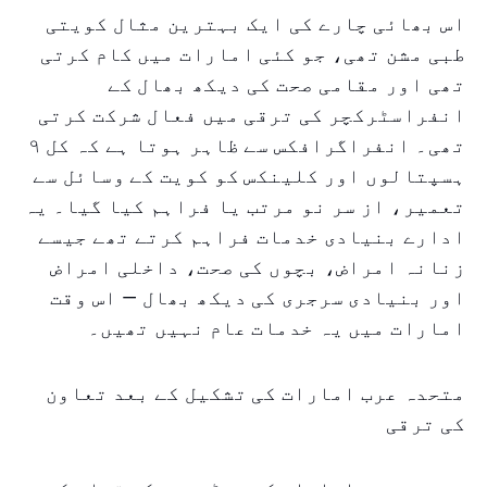
اس بھائی چارے کی ایک بہترین مثال کویتی
طبی مشن تھی، جو کئی امارات میں کام کرتی
تھی اور مقامی صحت کی دیکھ بھال کے
انفراسٹرکچر کی ترقی میں فعال شرکت کرتی
تھی۔ انفراگرافکس سے ظاہر ہوتا ہے کہ کل ۹
ہسپتالوں اور کلینکس کو کویت کے وسائل سے
تعمیر، از سر نو مرتب یا فراہم کیا گیا۔ یہ
ادارے بنیادی خدمات فراہم کرتے تھے جیسے
زنانہ امراض، بچوں کی صحت، داخلی امراض
اور بنیادی سرجری کی دیکھ بھال — اس وقت
امارات میں یہ خدمات عام نہیں تھیں۔
متحدہ عرب امارات کی تشکیل کے بعد تعاون
کی ترقی