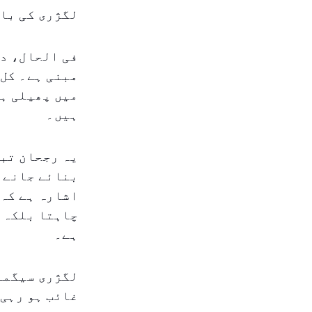
لگژری کی بال
فی الحال، دب
ہیں۔
بنائے جانے و
اشارہ ہے کہ 
چاہتا بلکہ ا
ہے۔
لگژری سیگمنٹ
غائب ہو رہی