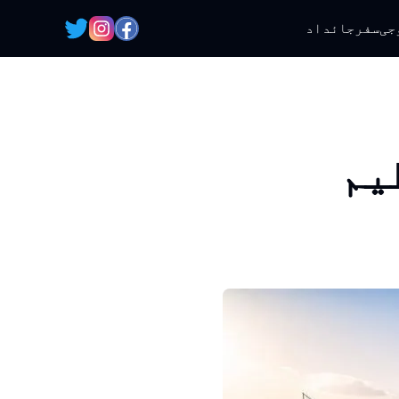
جی
سفر
جائداد
یم