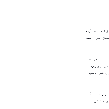
زشتہ سال،
ی سطح پر ایک
اب بھی سب
قی یورپ،
ں کی بھی
ی ہے۔ اگر
ر سکتی