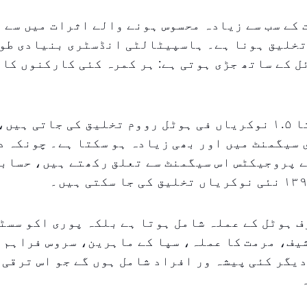
کے سب سے زیادہ محسوس ہونے والے اثرات میں سے 
تخلیق ہونا ہے۔ ہاسپیٹالٹی انڈسٹری بنیادی طور
 کے ساتھ جڑی ہوتی ہے: ہر کمرہ کئی کارکنوں کا 
اوسطاً، ۱.۰ تا ۱.۵ نوکریاں فی ہوٹل رووم تخلیق کی جاتی ہ
سیگمنٹ میں اور بھی زیادہ ہو سکتا ہے۔ چونکہ د
 پروجیکٹس اس سیگمنٹ سے تعلق رکھتے ہیں، حسابا
ف ہوٹل کے عملہ شامل ہوتا ہے بلکہ پوری اکو سسٹم
یف، مرمت کا عملہ، سپا کے ماہرین، سروس فراہم 
یگر کئی پیشہ ور افراد شامل ہوں گے جو اس ترقی 