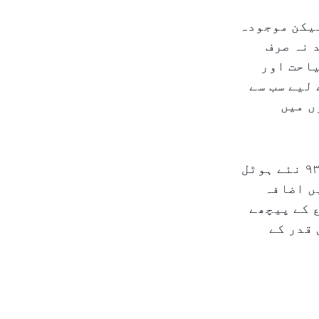
یکن موجودہ
 نہ صرف
یاحت اور
لیے سب سے
ں میں
موجودہ منصوبوں کے تحت توقع ہے کہ ۲۰۲۶ء سے ۲۰۲۸ء تک کل ۹۳۰۰ نئے ہوٹل
ں اضافہ
 کے پیچھے
 قدر کے