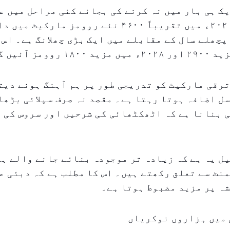
ک ہی بار میں نہ کرنے کی بجائے کئی مراحل میں عم
جا رہا ہے۔ ۲۰۲۶ء میں تقریباً ۴۶۰۰ نئے روومز مار
پچھلے سال کے مقابلے میں ایک بڑی چھلانگ ہے۔ اس 
رقی مارکیٹ کو تدریجی طور پر ہم آہنگ ہونے دیت
ل اضافہ ہوتا رہتا ہے۔ مقصد نہ صرف سپلائی بڑھا
 بنانا ہے کہ اٹھکٹھائی کی شرحیں اور سروس کی 
ل یہ ہے کہ زیادہ تر موجودہ بنائے جانے والے ہو
نٹ سے تعلق رکھتے ہیں۔ اس کا مطلب ہے کہ دبئی ع
ہ پر مزید مضبوط ہوتا ہے۔
میں ہزاروں نوکریاں