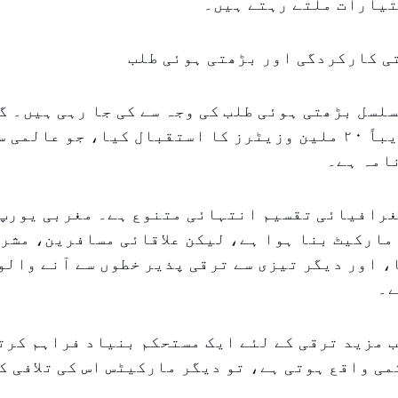
تیارات ملتے رہتے ہیں۔
ی کارکردگی اور بڑھتی ہوئی طلب
لسل بڑھتی ہوئی طلب کی وجہ سے کی جا رہی ہیں۔ گ
دبئی نے تقریباً ۲۰ ملین وزیٹرز کا استقبال کیا، جو عالم
امہ ہے۔
غرافیائی تقسیم انتہائی متنوع ہے۔ مغربی یورپ 
مارکیٹ بنا ہوا ہے، لیکن علاقائی مسافرین، مشر
 اور دیگر تیزی سے ترقی پذیر خطوں سے آنے والو
ے۔
 مزید ترقی کے لئے ایک مستحکم بنیاد فراہم کرت
می واقع ہوتی ہے، تو دیگر مارکیٹس اس کی تلافی ک