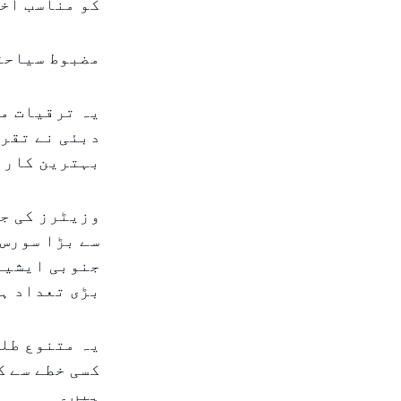
کو مناسب اخ
مضبوط سیاحت
یہ ترقیات مس
بہترین کارن
وزیٹرز کی ج
سے بڑا سورس 
جنوبی ایشیا،
بڑی تعداد ہ
یہ متنوع طلب
کسی خطے سے ک
ہیں۔