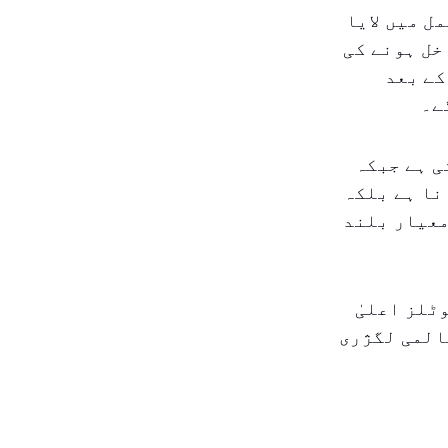
ل میں لایا
کیٹ میں داخل ہونے کی
کے بعد
ی ہے جبکہ
نا ہے بلکہ
معیار بلند
ٹلز اعلیٰ
المی لگژری