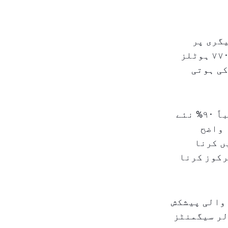
یگری پر
مبنی ہے۔ کل روومز کی تعداد ۱۵۸۰۰۰ سے زیادہ ہے جو تقریباً ۷۷۰ ہوٹلز
علیٰ درجے کی ہوتی
یہ رجحان تبدیل نہیں ہوتا، بلکہ مزید مضبوط ہوتا ہے۔ تقریباً ۹۰% نئے
 واضح
ں کرنا
رکوز کرنا
 والی پیشکش
لر سیگمنٹز