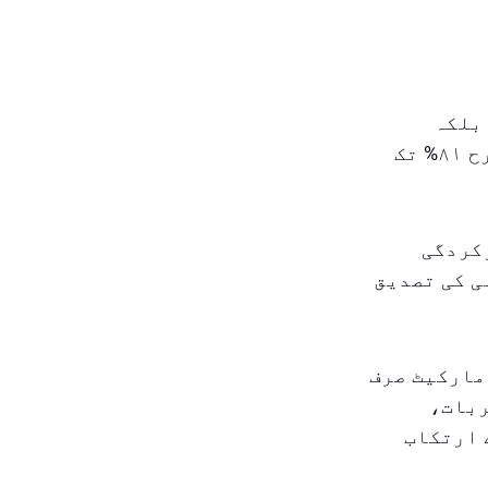
بلکہ
اٹھکٹھائی اور قیمتوں میں بھی ہوتی ہے۔ اوسط اٹھکٹھائی شرح ۸۱% تک
رکردگی
ی کی تصدیق
مارکیٹ صرف
ربات،
 ارتکاب