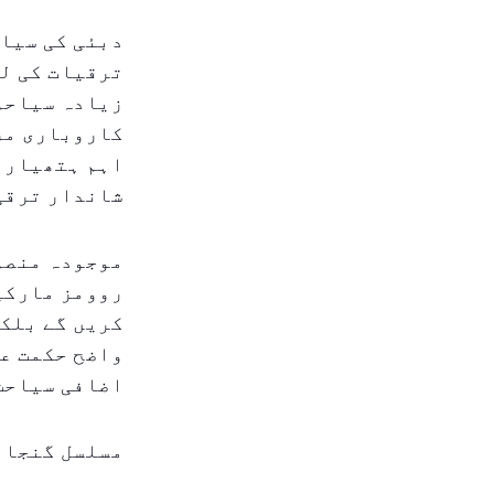
دبئی کی سیاح
ترقیات کی لہ
زیادہ سیاحوں
کاروباری مرا
اہم ہتھیار ہ
شاندار ترقی 
روومز مارکیٹ
کریں گے بلکہ
واضح حکمت عم
اضافی سیاحت 
مسلسل گنجائ