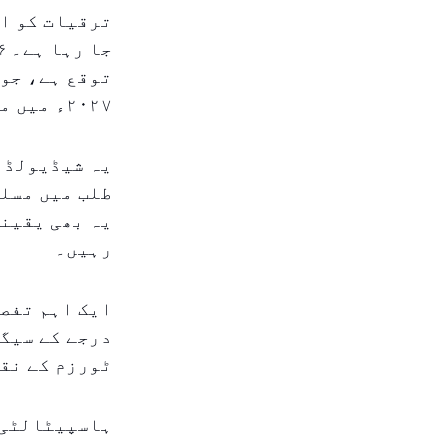
ترقیات کو ای
توقع ہے، جو 
۲۰۲۷ء میں مزید ۲۹۰۰ اور ۲۰۲۸ء میں مزید ۱۸۰۰ روومز آئیں گے۔
یہ شیڈیولڈ ت
طلب میں مسلس
یہ بھی یقینی
رہیں۔
ایک اہم تفصی
درجے کے سیگم
ٹورزم کے نقش
ہاسپیٹالٹی 