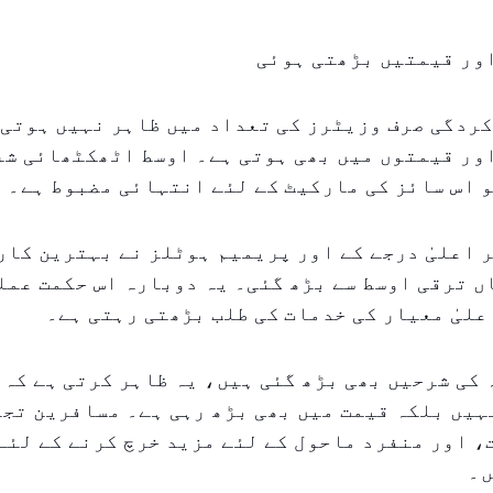
ور قیمتیں بڑھتی ہوئی
ردگی صرف وزیٹرز کی تعداد میں ظاہر نہیں ہوتی 
 اس سائز کی مارکیٹ کے لئے انتہائی مضبوط ہے۔
 اعلیٰ درجے کے اور پریمیم ہوٹلز نے بہترین کا
 ترقی اوسط سے بڑھ گئی۔ یہ دوبارہ اس حکمت عمل
علیٰ معیار کی خدمات کی طلب بڑھتی رہتی ہے۔
کی شرحیں بھی بڑھ گئی ہیں، یہ ظاہر کرتی ہے کہ 
ہیں بلکہ قیمت میں بھی بڑھ رہی ہے۔ مسافرین تج
 اور منفرد ماحول کے لئے مزید خرچ کرنے کے لئے
ں۔