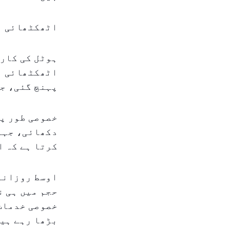
اٹھکٹھائی ا
ہوٹل کی کارک
پہنچ گئی، جو
خصوصی طور پر
دکھائی، جہاں
کرتا ہے کہ ا
اوسط روزانہ 
حجم میں ہی ن
خصوصی خدمات،
بڑھا رہے ہی