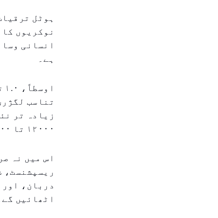
ہوٹل ترقیات 
نوکریوں کا 
انسانی وسائل
ہے۔
تناسب لگژری 
زیادہ تر نئے
۱۲۰۰۰ تا ۱۳۹۰۰ نئی نوکریاں تخلیق کی جا سکتی ہیں۔
اس میں نہ صر
ریسپشنسٹ، ش
دربان، اور د
اٹھائیں گے۔