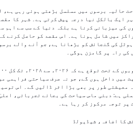
ت حالیہ برسوں میں مسلسل بڑھتی ہوئی رہی ہے، ل
ر ایک بالکل نیا درجہ پیش کرتی ہے۔ شہر کا مقصد
 کی میزبانی کرنا ہے بلکہ دنیا کے سب سے اہم س
کز میں شامل ہونا ہے۔ اس مقصد کو حاصل کرنے کے 
وٹل کی گنجائش کو بڑھانا ہے، جو آنے والے برسو
کی راہ پر گامزن ہوگی۔
 میں داخل ہوں گے، جو نہ صرف سیاحتی فراہمی می
 معیشتی طور پر بھی بڑا اثر ڈالیں گے۔ اس توسیع
لی ہے: دبئی ماس سیاحت کی بجائے تجرباتی، اعلیٰ
پر توجہ مرکوز کر رہا ہے۔
ش کا اضافہ، شیڈیولڈ