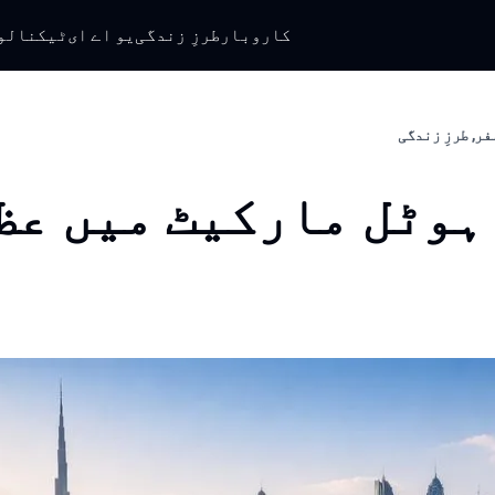
کاروبار
طرزِ زندگی
یو اے ای
ٹیکنالو
فر, طرزِ زندگی
ہوٹل مارکیٹ میں عظ