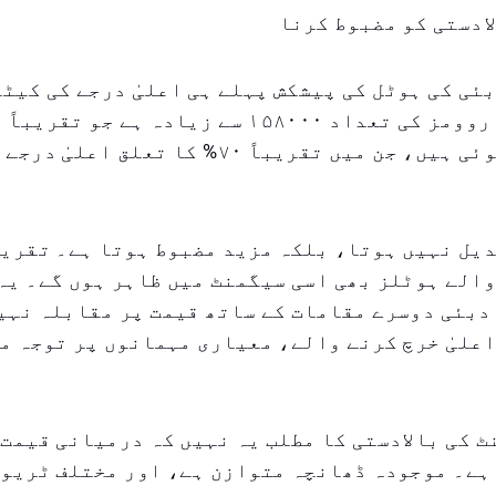
ادستی کو مضبوط کرنا
ئی کی ہوٹل کی پیشکش پہلے ہی اعلیٰ درجے کی کیٹ
میں پھیلی ہوئی ہیں، جن میں تقریباً ۷۰% کا تعلق ا
الے ہوٹلز بھی اسی سیگمنٹ میں ظاہر ہوں گے۔ یہ
دبئی دوسرے مقامات کے ساتھ قیمت پر مقابلہ نہی
علیٰ خرچ کرنے والے، معیاری مہمانوں پر توجہ م
 کی بالادستی کا مطلب یہ نہیں کہ درمیانی قیمت
 ہے۔ موجودہ ڈھانچہ متوازن ہے، اور مختلف ٹریو