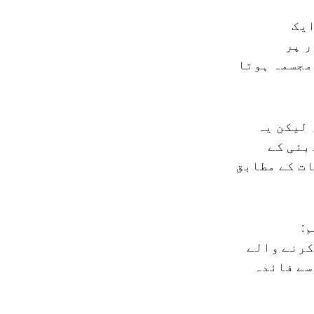
ایک
 پر
مجسمہ ہوتا
یں، لیکن یہ
بئی کے
ت کے مطابق
:
کرنے والے
سے فائدہ