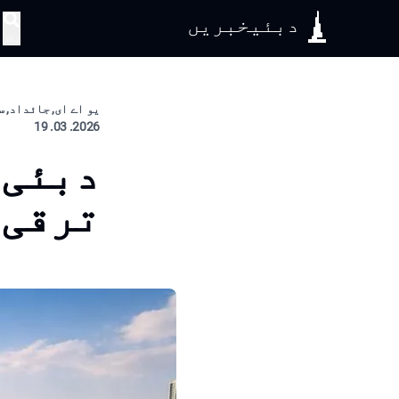
دبئیخبریں
تلاش
یو اے ای, جائداد, س
2026. 03. 19
دبئی 
ترقی