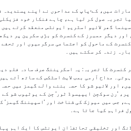
ارات میں، کے-پاپ کے مداحوں نے اپنے پسندیدہ ف
ا تجربہ صول کر لیا ہے، چاہے فنکار خود فزیکلی
ینما گھر لائیو اسٹریم ایونٹس منعقد کرتے ہیں 
ن اور دیگر ممبرز کے کنسرٹ کو بڑی سکرین پر دیکھ
کنسرٹ کے ماحول کو اجتماعی سرگرمیوں اور تحفے 
ارہ زندہ کر سکتے ہیں۔
 کنسرٹ کا تجربہ: یہ اسکریننگ صرف سادہ فلم دی
وتی۔ مداح آرمی بمب لایٹ اسٹکس کے ساتھ آتے ہیں
ں، اور لائیو شو کا حصہ بننے والے گیمز میں حصہ 
پر، 'رن سوکجِن ایپیسوڈ ٹور' جِن کے یوٹیوب شو کے 
ے، جس میں میوزک کی شناخت اور 'اسپیننگ گیمز' ک
ل فراہم کیا جاتا ہے۔
گ اور تخلیقی تحائف: ان ایونٹس کا ایک اہم پہل