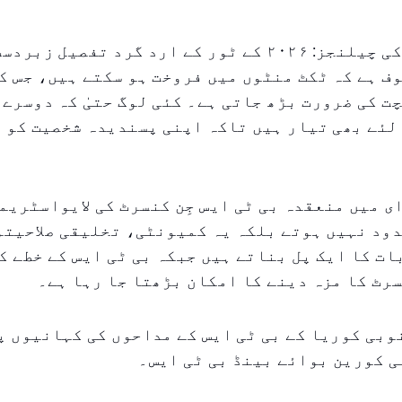
ٹکٹ خریدنے کی چیلنجز: ۲۰۲۶ کے ٹور کے ارد گرد تفصیل زب
ف ہے کہ ٹکٹ منٹوں میں فروخت ہو سکتے ہیں، جس ک
ت کی ضرورت بڑھ جاتی ہے۔ کئی لوگ حتیٰ کہ دوسرے 
لئے بھی تیار ہیں تاکہ اپنی پسندیدہ شخصیت کو 
 ای میں منعقدہ بی ٹی ایس جِن کنسرٹ کی لایواسٹریم
ود نہیں ہوتے بلکہ یہ کمیونٹی، تخلیقی صلاحیتو
ت کا ایک پل بناتے ہیں جبکہ بی ٹی ایس کے خطے ک
رٹ کا مزہ دینے کا امکان بڑھتا جا رہا ہے۔
وبی کوریا کے بی ٹی ایس کے مداحوں کی کہانیوں پ