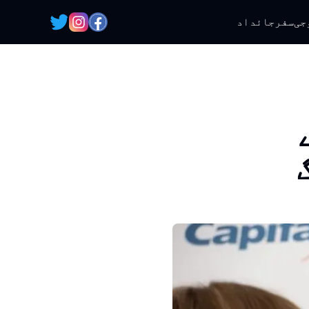
جی
سفر
جائداد