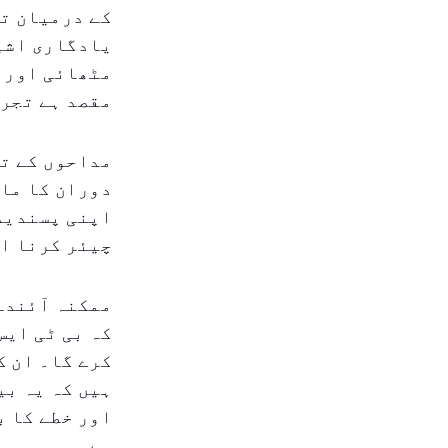
کے درمیان تح
یادگاری اشی
مٹھائی اور 
مقصد ہے تجرب
مداحوں کے تا
دوران کا ماح
اپنی پسندیدہ
چیئر کرنا ای
ممکنہ آئندہ 
کہ بی ٹی ایس
ہیں کہ یہ بی
اور خطے کا ب
ہے۔