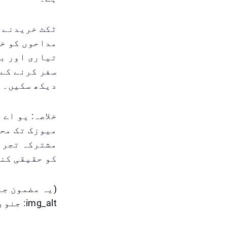
مداحوں کو خو
تیاری اور بچ
سفر کرنے کے 
دیکھ سکیں۔
خلاصہ: یو اے
میوزک تک محد
مشترکہ تجربا
کو حقیقی کنس
(یہ مضمون جن
img_alt: جنوبی کورین بوائے بینڈ بی ٹی ایس۔