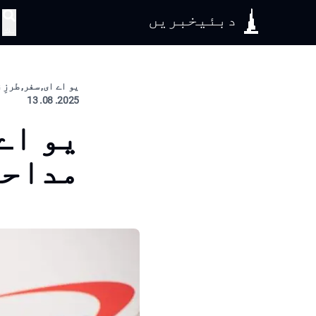
دبئیخبریں
تلاش
یو اے ای, سفر, طرزِ
2025. 08. 13
یو اے
مداحو