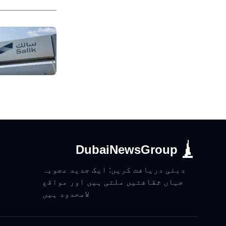
DubaiNewsGroup
دبئی دریافت کریں: ایک جدید عجوبہ
جہاں ثقافتیں ملتی ہیں اور مواقع
لامحدود ہیں