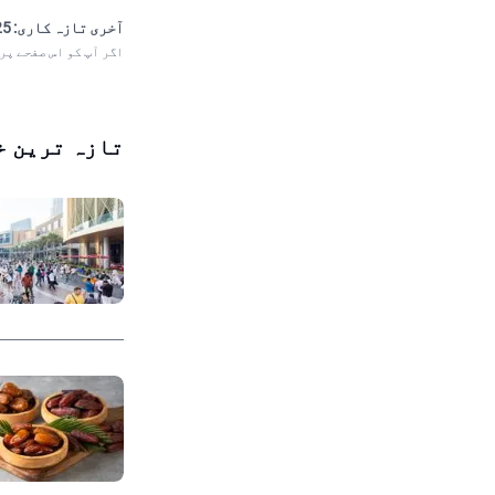
آخری تازہ کاری:
 13:29
اگر آپ کو اس صفحے پر
تازہ ترین خ