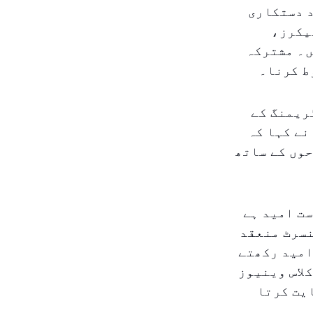
د دستکاری
یکرز،
ں۔ مشترکہ
ط کرنا۔
ریمنگ کے
نے کہا کہ
وں کے ساتھ
ت امید ہے
نسرٹ منعقد
لوگ امید رکھتے
لاس وینیوز
ایت کرتا