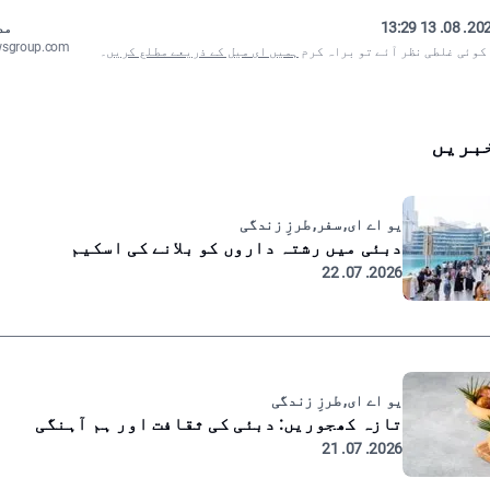
2025. 08. 13
مص
wsgroup.com
 کوئی غلطی نظر آئے تو براہ کرم
ہمیں ای میل کے ذریعے مطلع کریں
۔
بریں
یو اے ای, سفر, طرزِ زندگی
دبئی میں رشتہ داروں کو بلانے کی اسکیم
2026. 07. 22
یو اے ای, طرزِ زندگی
تازہ کھجوریں: دبئی کی ثقافت اور ہم آہنگی
2026. 07. 21