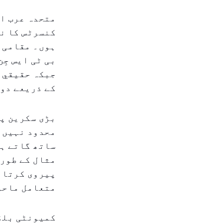
متحدہ عرب ام
کنسرٹس کا نی
ہوں۔ مقامی س
بی ٹی ایس جِ
جبکہ حقيقي 
کے ذریعے دوب
بڑی سکرین پر
محدود نہیں ہ
ساتھ گاتے ہی
مثال کے طور 
پیروی کرتا ہ
متعامل ماحو
کمیونٹی بلڈن