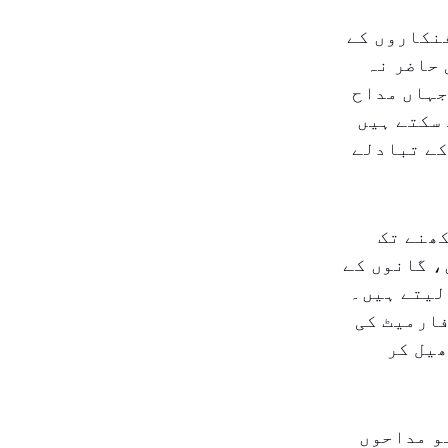
نکاروں کے
 حاضر نہ
جہاں مداح
 سکتے ہیں
کے تبادلے
کھنے تک
، گانوں کے
لیتے ہیں۔
فارمیٹ کی
ھیل کر
و مداحوں