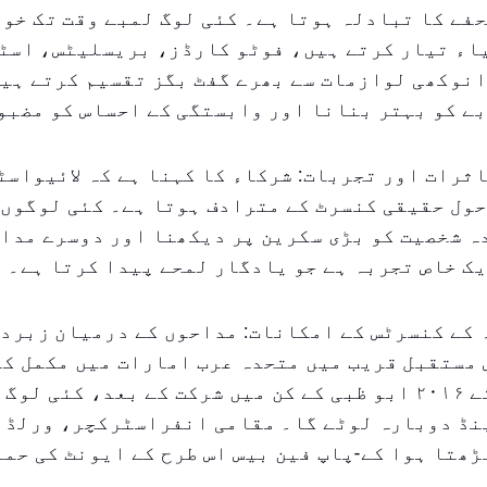
فے کا تبادلہ ہوتا ہے۔ کئی لوگ لمبے وقت تک خو
اء تیار کرتے ہیں، فوٹو کارڈز، بریسلیٹس، اسٹ
انوکھی لوازمات سے بھرے گفٹ بگز تقسیم کرتے ہی
ے کو بہتر بنانا اور وابستگی کے احساس کو مضبو
ثرات اور تجربات: شرکاء کا کہنا ہے کہ لائیواسٹ
ول حقیقی کنسرٹ کے مترادف ہوتا ہے۔ کئی لوگوں 
 شخصیت کو بڑی سکرین پر دیکھنا اور دوسرے مداح
ک خاص تجربہ ہے جو یادگار لمحے پیدا کرتا ہے۔
کے کنسرٹس کے امکانات: مداحوں کے درمیان زبردس
 مستقبل قریب میں متحدہ عرب امارات میں مکمل ک
کرے گا۔ ان کے ۲۰۱۶ ابو ظبی کے کن میں شرکت کے بعد، کئی 
نڈ دوبارہ لوٹے گا۔ مقامی انفراسٹرکچر، ورلڈ ک
ڑھتا ہوا کے-پاپ فین بیس اس طرح کے ایونٹ کی حم