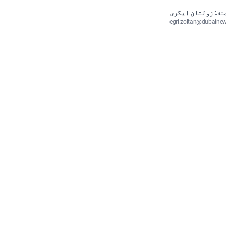
نف: زولتان ایگری
egri.zoltan@dubaine