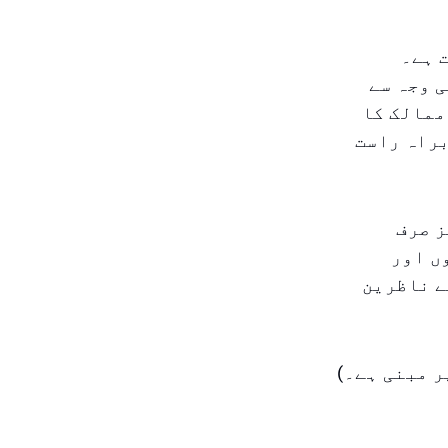
ردست ہے۔
ی وجہ سے
ممالک کا
براہ راست
ز صرف
ں اور
ے ناظرین
ر مبنی ہے۔)