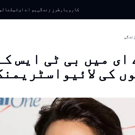
کاروبار
طرزِ زندگی
یو اے ای
ٹیکنالو
 زندگی
 ای میں بی ٹی ایس کے
ں کی لائیواسٹریمنگ