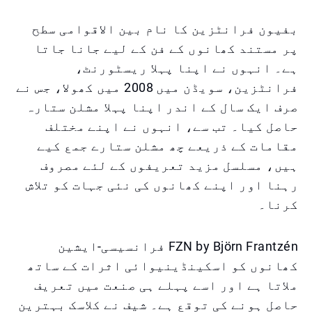
بفیون فرانٹزین کا نام بین الاقوامی سطح
پر مستند کھانوں کے فن کے لیے جانا جاتا
ہے۔ انہوں نے اپنا پہلا ریسٹورنٹ،
فرانٹزین، سویڈن میں 2008 میں کھولا، جس نے
صرف ایک سال کے اندر اپنا پہلا مشلن ستارہ
حاصل کیا۔ تب سے، انہوں نے اپنے مختلف
مقامات کے ذریعے چھ مشلن ستارے جمع کیے
ہیں، مسلسل مزید تعریفوں کے لئے مصروف
رہنا اور اپنے کھانوں کی نئی جہات کو تلاش
کرنا۔
FZN by Björn Frantzén فرانسیسی-ایشین
کھانوں کو اسکینڈینیوائی اثرات کے ساتھ
ملاتا ہے اور اسے پہلے ہی صنعت میں تعریف
حاصل ہونے کی توقع ہے۔ شیف نے کلاسک بہترین