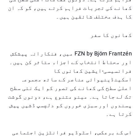
کھانے کی تجربات فراہم کرتے ہیں، گو کہ ان
کا ہدف مختلف شائقین ہیں۔
کھانوں کا سفر
FZN by Björn Frantzén میں، فنکارانہ پیشکش
اور محتاط انتخاب کے اجزاء متاثر کن ہیں۔
فرانسیسی-ایشین کھانوں کا
اسکینڈینیوائی عناصر کے ساتھ مجموعہ
اعلیٰ سطح کی کھانے کی تصور کو ایک نئی سطح
تک لے جاتا ہے۔ مینو متنوع ہے، دونوں گوشت
پسندوں اور سبزی خوروں کو دلچسپ ڈشیں پیش
کرتا ہے۔
اس کے برعکس، اسٹوڈیو فرانٹزین اجتماعی