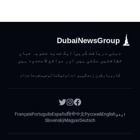
DubaiNewsGroup
دبئی دریافت کریں: ایک جدید عجوبہ جہاں
ثقافتیں ملتی ہیں اور مواقع لامحدود ہیں
کاروبار
طرزِ زندگی
یو اے ای
ٹیکنالوجی
سفر
جائداد
اردو
English
Русский
中文
हिंदी
Español
Português
Français
Slovenský
Magyar
Deutsch