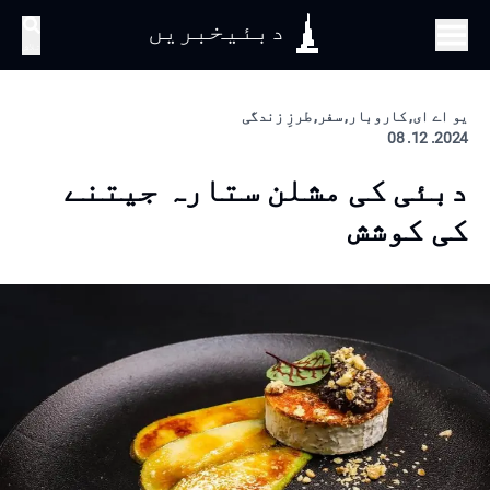
دبئیخبریں
تلاش
یو اے ای, کاروبار, سفر, طرزِ زندگی
2024. 12. 08
دبئی کی مشلن ستارہ جیتنے
کی کوشش