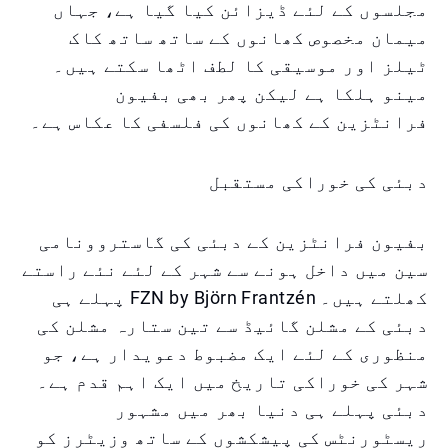
مجلسوں کے لئے ڈیزائن کیا گیا ہے، جہاں
میمان مخصوص کھانوں کے ساتھ ساتھ کاک
ٹیلز اور موسیقی کا لطف اٹھا سکتے ہیں۔
مینو ہلکا ہے لیکن پھر بھی بفیون
فرانٹزین کے کھانوں کی فلسفی کا عکاس ہے۔
دبئی کی خوراکی مستقبل
بفیون فرانٹزین کے دبئی کی گاستروونامی
سین میں داخل ہونے سے شہر کے لئے نئے راستے
کھلتے ہیں۔ FZN by Björn Frantzén پہلے ہی
دبئی کے مشلن گائیڈ سے تین ستارہ مشلن کی
منظوری کے لئے ایک مضبوط دعویدار ہے، جو
شہر کی خوراکی تاریخ میں ایک اہم قدم ہے۔
دبئی پہلے ہی دنیا بھر میں مشہور
ریسٹورنٹس کی پیشکشوں کے ساتھ وزیٹرز کو