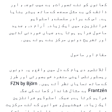
کھانوں کو نئے تصورات، بے عیب توجہ، اور
ذائقے کی بے مثل سمجھ کے ساتھ بہتر بنایا
ہے۔ اس کے برادر سلسلے، اسٹوڈیو
فرانٹزین، میں ایک زیادہ آرام دہ، جدید
ماحول فراہم ہوتا ہے، جہاں خوردنی لذتیں
اور تفریح دونوں مرکز بنے ہوئے ہیں۔
مقام اور ماحول
آٹلانٹس، دی پام کے دل میں واقع، یہ دونوں
ریسٹورنٹس اپنی منفرد خوبصورتی اور طرز
کے ساتھ نمایاں نظر آتے ہیں۔ FZN by Björn
Frantzén بے مثال شاندار کھانے کی جگہ
فراہم کرتا ہے، جبکہ اسٹوڈیو فرانٹزین
ایک زیادہ فیشنیبل، جوانوں کے لئے مرکزیت
فراہم کرتا ہے۔ دونوں مقامات اعلیٰ سطح کی