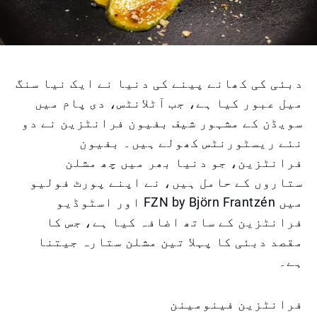
دبئی کی کھانے پینے کی دنیا نے ایک نیا سنگ
میل عبور کیا ہے، جب آٹلانٹس، دی پام میں
سویڈن کے مشہور شیف بفیون فرانٹزین نے دو
نئے ریسٹورنٹس کھولے ہیں۔ بفیون
فرانٹزین، جو دنیا بھر میں چھ مشلن
ستاروں کے حامل ہیں، نے اپنے پورٹ فولیو
میں FZN by Björn Frantzén اور اسٹوڈیو
فرانٹزین کے ساتھ اضافہ کیا ہے، جس کا
مقصد دبئی کا پہلا تین مشلن ستارہ جیتنا
ہے۔
فرانٹزین فینومینن