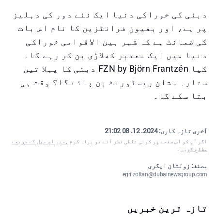
دبئی کی خوراکی دنیا ایک نئے دور کی دہلیز
پر ہے، اور بفیون فرانٹزین کا نام اس بات
کی ضمانت ہے کہ شہر بین الاقوامی خوراکی
دنیا میں ایک معتبر کھلاڑی بن کر رہے گا۔
کیا FZN by Björn Frantzén دبئی کا پہلا تین
ستارہ مشلن ریسٹورنٹ بن پائے گا؟ وقت ہی
بتا سکے گا۔
آخری تازہ کاری:
2024. 12. 08 21:02
اگر آپ کو اس صفحے پر کوئی غلطی نظر آئے تو براہ کرم
ہمیں ای میل کے ذریعے
مطلع کریں
۔
مصنف: زولتان ایگری
egri.zoltan@dubainewsgroup.com
تازہ ترین خبریں