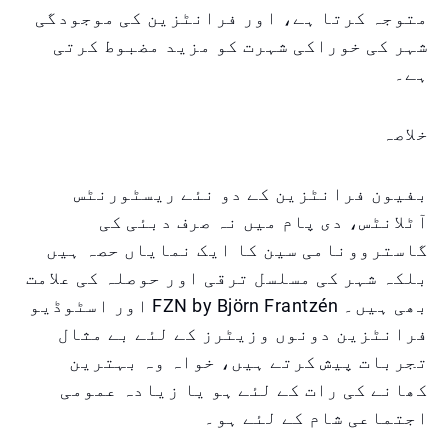
متوجہ کرتا ہے، اور فرانٹزین کی موجودگی
شہر کی خوراکی شہرت کو مزید مضبوط کرتی
ہے۔
خلاصہ
بفیون فرانٹزین کے دو نئے ریسٹورنٹس
آٹلانٹس، دی پام میں نہ صرف دبئی کی
گاستروونامی سین کا ایک نمایاں حصہ ہیں
بلکہ شہر کی مسلسل ترقی اور حوصلہ کی علامت
بھی ہیں۔ FZN by Björn Frantzén اور اسٹوڈیو
فرانٹزین دونوں وزیٹرز کے لئے بے مثال
تجربات پیش کرتے ہیں، خواہ وہ بہترین
کھانے کی رات کے لئے ہو یا زیادہ عمومی
اجتماعی شام کے لئے ہو۔