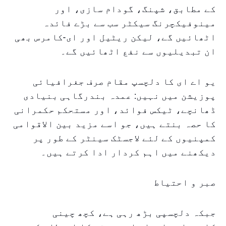
کے مطابق، شپنگ، گودام سازی، اور
مینوفیکچرنگ سیکٹر سب سے بڑے فائدہ
اٹھائیں گے، لیکن ریٹیل اور ای-کامرس بھی
ان تبدیلیوں سے نفع اٹھائیں گے۔
یو اے ای کا دلچسپ مقام صرف جغرافیائی
پوزیشن میں نہیں: عمدہ بندرگاہی بنیادی
ڈھانچے، ٹیکس فوائد، اور مستحکم حکمرانی
کا حصہ بنتے ہیں، جو اسے مزید بین الاقوامی
کمپنیوں کے لئے لاجسٹک سینٹر کے طور پر
دیکھنے میں اہم کردار ادا کرتے ہیں۔
صبر و احتیاط
جبکہ دلچسپی بڑھ رہی ہے، کچھ چینی