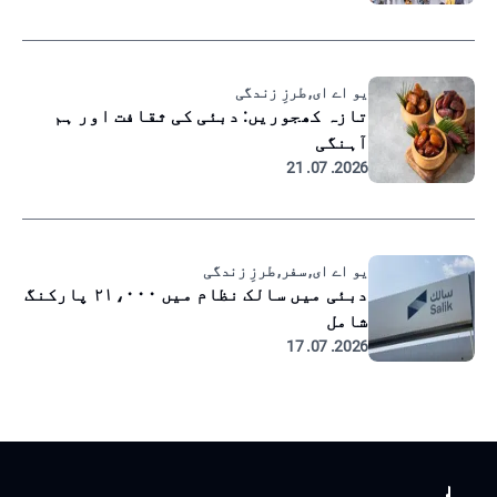
یو اے ای, طرزِ زندگی
تازہ کھجوریں: دبئی کی ثقافت اور ہم
آہنگی
2026. 07. 21
یو اے ای, سفر, طرزِ زندگی
دبئی میں سالک نظام میں ۲۱،۰۰۰ پارکنگ
شامل
2026. 07. 17