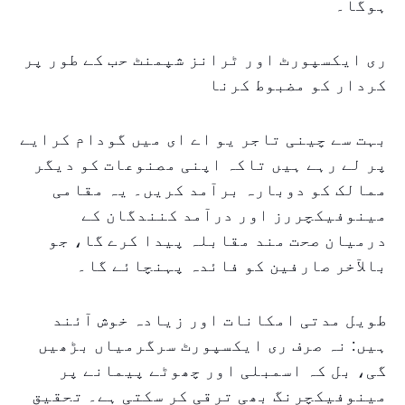
ہوگا۔
ری ایکسپورٹ اور ٹرانز شپمنٹ حب کے طور پر
کردار کو مضبوط کرنا
بہت سے چینی تاجر یو اے ای میں گودام کرایے
پر لے رہے ہیں تاکہ اپنی مصنوعات کو دیگر
ممالک کو دوبارہ برآمد کریں۔ یہ مقامی
مینوفیکچررز اور درآمد کنندگان کے
درمیان صحت مند مقابلہ پیدا کرے گا، جو
بالآخر صارفین کو فائدہ پہنچائے گا۔
طویل مدتی امکانات اور زیادہ خوش آئند
ہیں: نہ صرف ری ایکسپورٹ سرگرمیاں بڑھیں
گی، بل کہ اسمبلی اور چھوٹے پیمانے پر
مینوفیکچرنگ بھی ترقی کر سکتی ہے۔ تحقیق