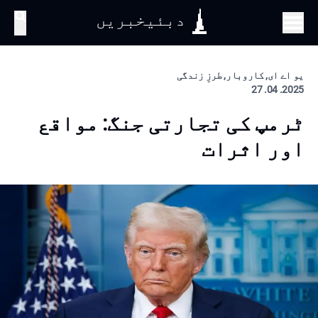
دبئیخبریں
تلاش
یو اے ای, کاروبار, طرزِ زندگی
2025. 04. 27
ٹرمپ کی تجارتی جنگ: مواقع
اور اثرات