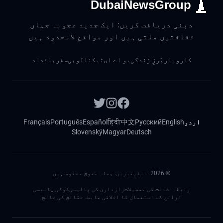
DubaiNewsGroup
دبئی دریافت کریں: ایک جدید عجوبہ جہاں
ثقافتیں ملتی ہیں اور مواقع لامحدود ہیں
کاروبار
طرزِ زندگی
یو اے ای
ٹیکنالوجی
سفر
جائداد
اردو
English
Русский
中文
हिंदी
Español
Português
Français
Slovenský
Magyar
Deutsch
©
2026
.دبئیخبریں. جملہ حقوق محفوظ ہیں
رابطہ
اشاعت کی تفصیلات
رازداری کی پالیسی
کوکی پالیسی
ذرائع کے استعمال کا اخلاقی ضابطہ
حقائق کی جانچ