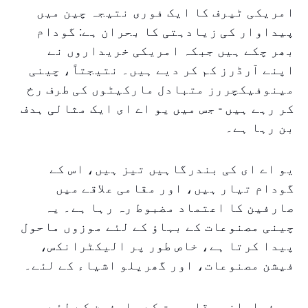
امریکی ٹیرف کا ایک فوری نتیجہ چین میں
پیداوار کی زیادہتی کا بحران ہے: گودام
بھر چکے ہیں جبکہ امریکی خریداروں نے
اپنے آرڈرز کم کر دیے ہیں۔ نتیجتاً، چینی
مینوفیکچررز متبادل مارکیٹوں کی طرف رخ
کر رہے ہیں - جس میں یو اے ای ایک مثالی ہدف
بن رہا ہے۔
یو اے ای کی بندرگاہیں تیز ہیں، اس کے
گودام تیار ہیں، اور مقامی علاقے میں
صارفین کا اعتماد مضبوط رہ رہا ہے۔ یہ
چینی مصنوعات کے بہاؤ کے لئے موزوں ماحول
پیدا کرتا ہے، خاص طور پر الیکٹرانکس،
فیشن مصنوعات، اور گھریلو اشیاء کے لئے۔
یہ فراوانی مقامیمت کے صارفین کے لئے