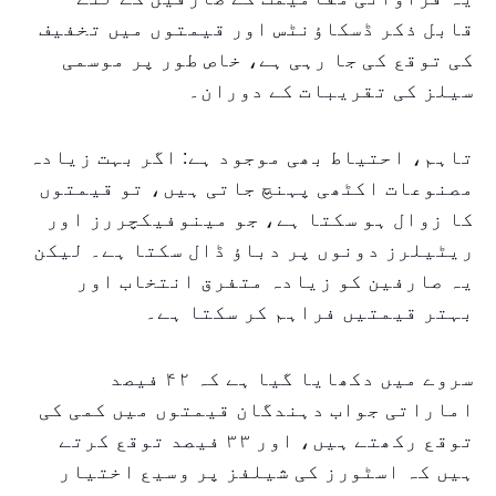
قابل ذکر ڈسکاؤنٹس اور قیمتوں میں تخفیف
کی توقع کی جا رہی ہے، خاص طور پر موسمی
سیلز کی تقریبات کے دوران۔
تاہم، احتیاط بھی موجود ہے: اگر بہت زیادہ
مصنوعات اکٹھی پہنچ جاتی ہیں، تو قیمتوں
کا زوال ہو سکتا ہے، جو مینوفیکچررز اور
ریٹیلرز دونوں پر دباؤ ڈال سکتا ہے۔ لیکن
یہ صارفین کو زیادہ متفرق انتخاب اور
بہتر قیمتیں فراہم کر سکتا ہے۔
سروے میں دکھایا گیا ہے کہ ۴۲ فیصد
اماراتی جواب دہندگان قیمتوں میں کمی کی
توقع رکھتے ہیں، اور ۳۳ فیصد توقع کرتے
ہیں کہ اسٹورز کی شیلفز پر وسیع اختیار