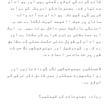
قائم کرنے کی توقع رکھتی ہیں اور یو اے ای
سے تیار شدہ مصنوعات کو امریکہ کو برآمد
کریں گی، کیونکہ یو اے ای سے آنے والے
سامان پر صرف ۱۰ فیصد ٹیرف لگتا ہے جب یہ
امریکی مارکیٹ میں داخل ہوتے ہیں۔ یہ ایک
اہم مسابقتی برتری فراہم کر سکتا ہے اور
یو اے ای کی طویل مدتی حکمت عملی کے مطابق
ہے کہ وہ کومرشیل اور مینوفیکچرنگ حب کے
طور پر خدمات سر انجام دے۔
لاجسٹکس، مینوفیکچرنگ، گودام سازی، اور
ری ایکسپورٹ سیکٹرز میں قابل ذکر ترقی کی
توقع ہے۔
زیادہ مصنوعات، کم قیمتیں؟