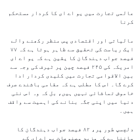
عالمی تجارت میں یو اے ای کا کردار مستحکم
کرنا
مالیاتی اور اقتصادی پس منظر رکھنے والے
ایک ریاست کی تحقیق سے ظاہر ہوتا ہے کہ ۷۷
فیصد جواب دہندگان کا یقین ہے کہ یو اے ای
امریکہ کی ۲۴۵ فیصد چین پر ٹیرف کی وجہ سے
بین الاقوامی تجارت میں کلیدی کردار ادا
کرے گا۔ اس کا مطلب ہے کہ مقامی باشندے صرف
خاموش تماشائی نہیں ہیں، بل کہ وہ اس نئی
دنیا میں اپنی جگہ بنانے کی اہمیت سے واقف
ہیں۔
دلچسپ طور پر، ۸۲ فیصد جواب دہندگان کا
ماننا ہے کہ مزید مصنوعات یو اے ای کے