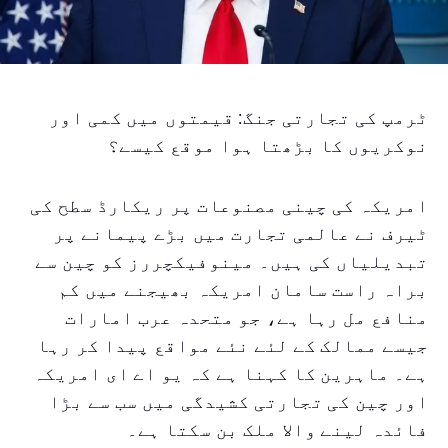
ٹرمپ کی تجارتی جنگ: قیمتوں میں کمی اور
نوکریوں کا بڑھتا ہوا موقع کیسے؟
امریکہ کی چینی مصنوعات پر ریکارڈ سطح کی
ٹیرف نے عالمی تجارت میں بڑے پیمانے پر
تبدیلیاں کی ہیں۔ مینوفیکچررز کو چین سے
براہ راست سامان امریکہ بھیجنے میں کم
منافع مل رہا ہے، جو متحدہ عرب امارات
جیسے ممالک کے لئے نئے مواقع پیدا کر رہا
ہے۔ ماہرین کا کہنا ہے کہ یو اے ای امریکہ
اور چین کی تجارتی کشیدگی میں سب سے بڑا
فائدہ لینے والا ملک بن سکتا ہے۔