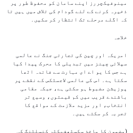
مینوفیکچررز اپنے سامان کو محفوظ طور پر
ذخیرہ کرنے کے لئے گودام کی تلاش میں ہیں تا
کہ اگلے مرحلے تک انتظار کر سکیں۔
خلاصہ
امریکہ اور چین کی تجارتی جنگ نے عالمی
سپلائی چینز میں تبدیلی کا محرک پیدا کیا
ہے جس کا یو اے ای مہارت سے فائدہ اٹھا
سکتا ہے۔ اس کی عالمی لاجسٹکس کے نقشے پر
پوزیشن مضبوط ہو سکتی ہے، جبکہ مقامی
باشندے قریب میں کم قیمتوں، وسیع تر
انتخاب، اور مزید ملازمت کے مواقع کا
تجربہ کر سکتے ہیں۔
(مضمون کا ماخذ سکسٹھفیکٹر کنسلٹنگ کی