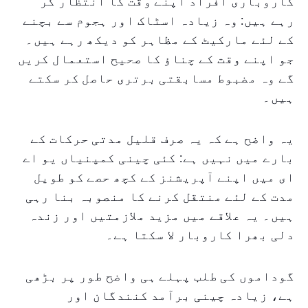
کاروباری افراد اپنے وقت کا انتظار کر
رہے ہیں: وہ زیادہ اسٹاک اور ہجوم سے بچنے
کے لئے مارکیٹ کے مظاہر کو دیکھ رہے ہیں۔
جو اپنے وقت کے چناؤ کا صحیح استعمال کریں
گے وہ مضبوط مسابقتی برتری حاصل کر سکتے
ہیں۔
یہ واضح ہے کہ یہ صرف قلیل مدتی حرکات کے
بارے میں نہیں ہے: کئی چینی کمپنیاں یو اے
ای میں اپنے آپریشنز کے کچھ حصے کو طویل
مدت کے لئے منتقل کرنے کا منصوبہ بنا رہی
ہیں۔ یہ علاقے میں مزید ملازمتیں اور زندہ
دلی بھرا کاروبار لا سکتا ہے۔
گوداموں کی طلب پہلے ہی واضح طور پر بڑھی
ہے، زیادہ چینی برآمد کنندگان اور