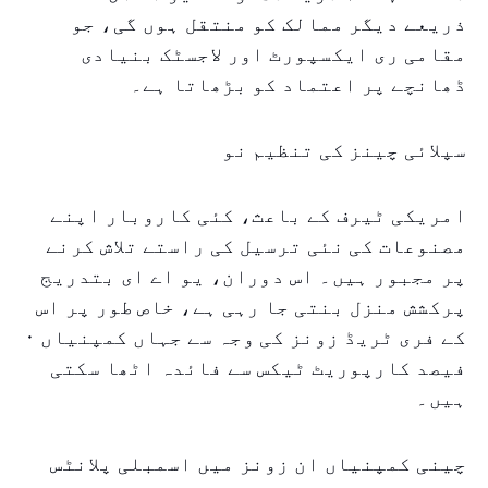
ذریعے دیگر ممالک کو منتقل ہوں گی، جو
مقامی ری ایکسپورٹ اور لاجسٹک بنیادی
ڈھانچے پر اعتماد کو بڑھاتا ہے۔
سپلائی چینز کی تنظیم نو
امریکی ٹیرف کے باعث، کئی کاروبار اپنے
مصنوعات کی نئی ترسیل کی راستے تلاش کرنے
پر مجبور ہیں۔ اس دوران، یو اے ای بتدریج
پرکشش منزل بنتی جا رہی ہے، خاص طور پر اس
کے فری ٹریڈ زونز کی وجہ سے جہاں کمپنیاں ۰
فیصد کارپوریٹ ٹیکس سے فائدہ اٹھا سکتی
ہیں۔
چینی کمپنیاں ان زونز میں اسمبلی پلانٹس