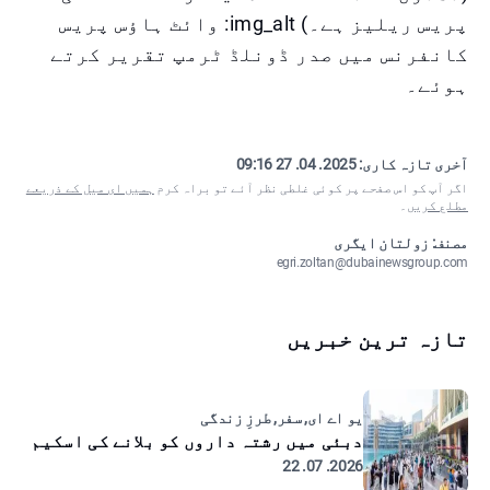
پریس ریلیز ہے۔) img_alt: وائٹ ہاؤس پریس
کانفرنس میں صدر ڈونلڈ ٹرمپ تقریر کرتے
ہوئے۔
آخری تازہ کاری:
2025. 04. 27 09:16
اگر آپ کو اس صفحے پر کوئی غلطی نظر آئے تو براہ کرم
ہمیں ای میل کے ذریعے
مطلع کریں
۔
مصنف: زولتان ایگری
egri.zoltan@dubainewsgroup.com
تازہ ترین خبریں
یو اے ای, سفر, طرزِ زندگی
دبئی میں رشتہ داروں کو بلانے کی اسکیم
2026. 07. 22