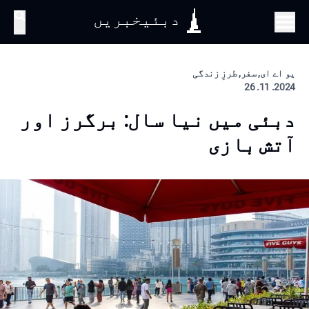
دبئیخبریں
تلاش
یو اے ای, سفر, طرزِ زندگی
2024. 11. 26
دبئی میں نیا سال: برگرز اور
آتش بازی