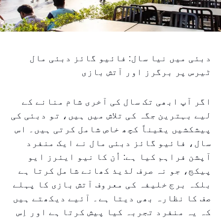
دبئی میں نیا سال: فائیو گائز دبئی مال
ٹیرس پر برگرز اور آتش بازی
اگر آپ ابھی تک سال کی آخری شام منانے کے
لیے بہترین جگہ کی تلاش میں ہیں، تو دبئی کی
پیشکشیں یقیناً کچھ خاص شامل کرتی ہیں۔ اس
سال، فائیو گائز دبئی مال نے ایک منفرد
آپشن فراہم کیا ہے: اُن کا نیو ایئرز ایو
پیکج، جو نہ صرف لذیذ کھانے شامل کرتا ہے
بلکہ برج خلیفہ کی معروف آتش بازی کا پہلے
صف کا نظارہ بھی دیتا ہے۔ آئیے دیکھتے ہیں
کہ یہ منفرد تجربہ کیا پیش کرتا ہے اور اِس