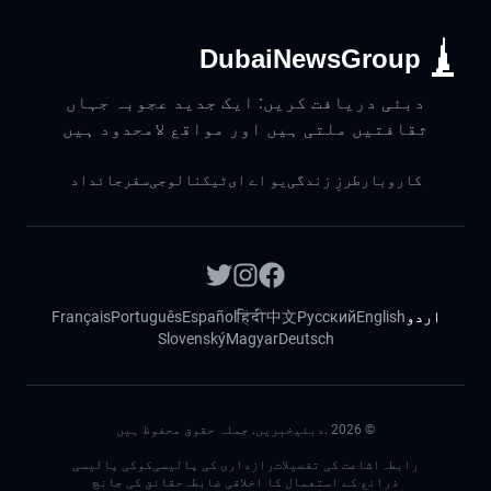
DubaiNewsGroup
دبئی دریافت کریں: ایک جدید عجوبہ جہاں
ثقافتیں ملتی ہیں اور مواقع لامحدود ہیں
کاروبار
طرزِ زندگی
یو اے ای
ٹیکنالوجی
سفر
جائداد
اردو
English
Русский
中文
हिंदी
Español
Português
Français
Slovenský
Magyar
Deutsch
©
2026
.دبئیخبریں. جملہ حقوق محفوظ ہیں
رابطہ
اشاعت کی تفصیلات
رازداری کی پالیسی
کوکی پالیسی
ذرائع کے استعمال کا اخلاقی ضابطہ
حقائق کی جانچ