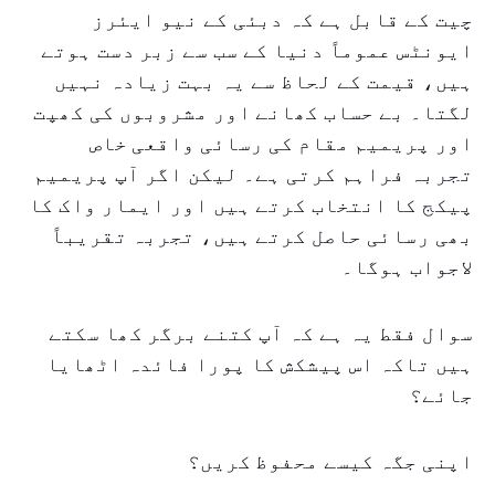
چیت کے قابل ہے کہ دبئی کے نیو ایئرز
ایونٹس عموماً دنیا کے سب سے زبر دست ہوتے
ہیں، قیمت کے لحاظ سے یہ بہت زیادہ نہیں
لگتا۔ بے حساب کھانے اور مشروبوں کی کھپت
اور پریمیم مقام کی رسائی واقعی خاص
تجربہ فراہم کرتی ہے۔ لیکن اگر آپ پریمیم
پیکج کا انتخاب کرتے ہیں اور ایمار واک کا
بھی رسائی حاصل کرتے ہیں، تجربہ تقریباً
لاجواب ہوگا۔
سوال فقط یہ ہے کہ آپ کتنے برگر کھا سکتے
ہیں تاکہ اس پیشکش کا پورا فائدہ اٹھایا
جائے؟
اپنی جگہ کیسے محفوظ کریں؟