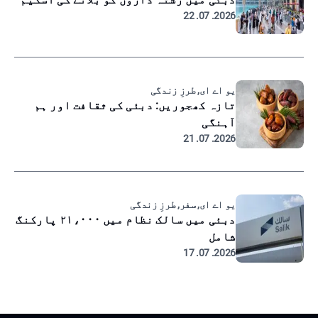
2026. 07. 22
یو اے ای, طرزِ زندگی
تازہ کھجوریں: دبئی کی ثقافت اور ہم
آہنگی
2026. 07. 21
یو اے ای, سفر, طرزِ زندگی
دبئی میں سالک نظام میں ۲۱،۰۰۰ پارکنگ
شامل
2026. 07. 17