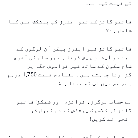
کی قیمت کیا ہے۔
فائیو گائز کے نیو ایئرز کی پیشکش میں کیا
شامل ہے؟
فائیو گائز نیو ایئرز پیکج اُن لوگوں کے
لیے دو آپشنز پیش کرتا ہے جو سال کی آخری
شام سکون کے ساتھ غیر فراموش جگہ پر
گزارنا چاہتے ہیں۔ بنیادی قیمت 1,750 درہم
ہے، جس میں آپ کو ملتا ہے:
بے حساب برگرز، فرائز، اور شیکز: فائیو
گائز کی کلاسیک پیشکش کو دل کھول کر
انجوائے کریں!
برج خلیفہ کی آتش بازی کا پہلا صف کا نظارہ: