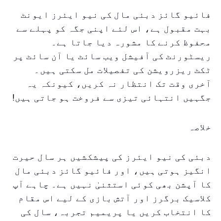
فائیو گائز دبئی مال کی نیو ایئرز ایونٹ
بہت مقبول ہے، اس لئے اپنی جگہ کو پہلے سے
محفوظ کرنے کا مشورہ دیا جاتا ہے۔
ریسٹورنٹ کی آفیشل ویب سائٹ یا آن سائٹ پر
ٹکٹ ریزرویشن کی تفصیلات مل سکتی ہیں۔
آخری وقت تک انتظار نہ کریں، کیونکہ یہ
جگہیں انتہائی تیزی سے فروخت ہو جاتی ہیں!
خلاصہ
دبئی کی نیو ایئرز کی پیشکشیں ہر سال حیرت
انگیز ہوتی ہیں، اور فائیو گائز دبئی مال
کا آپشن بھی کوئی استثنیٰ نہیں ہے۔ چاہے آپ
کلاسیک برگرز اور آتش بازی کے لیے اس مقام
کا انتخاب کریں یا پریمیم تجربہ، سال کی