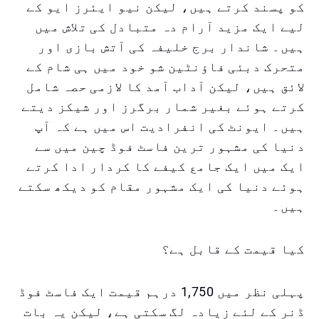
کو پسند کرتے ہیں، لیکن نیو ایئرز ایو کے
لیے ایک مزید آرام دہ متبادل کی تلاش میں
ہیں۔ شاندار برج خلیفہ کی آتش بازی اور
متحرک دبئی فاؤنٹین شو خود میں ہی شام کے
لائق ہیں، لیکن آداب آمد کا لازمی حصہ شامل
کرتے ہوئے بغیر شمار برگرز اور شیکز دیتے
ہیں۔ ایونٹ کی انفرادیت اس میں ہے کہ آپ
دنیا کی مشہور ترین فاسٹ فوڈ چین میں سے
ایک میں ایک جامع کیفے کا کردار ادا کرتے
ہوئے دنیا کی ایک مشہور مقام کو دیکھ سکتے
ہیں۔
کیا قیمت کے قابل ہے؟
پہلی نظر میں 1,750 درہم قیمت ایک فاسٹ فوڈ
ڈنر کے لئے زیادہ لگ سکتی ہے، لیکن یہ بات