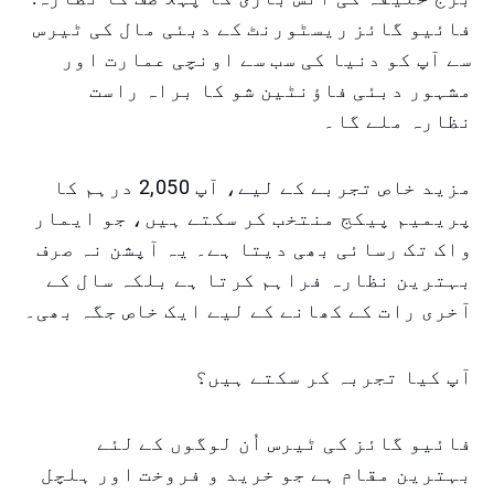
فائیو گائز ریسٹورنٹ کے دبئی مال کی ٹیرس
سے آپ کو دنیا کی سب سے اونچی عمارت اور
مشہور دبئی فاؤنٹین شو کا براہ راست
نظارہ ملے گا۔
مزید خاص تجربے کے لیے، آپ 2,050 درہم کا
پریمیم پیکج منتخب کر سکتے ہیں، جو ایمار
واک تک رسائی بھی دیتا ہے۔ یہ آپشن نہ صرف
بہترین نظارہ فراہم کرتا ہے بلکہ سال کے
آخری رات کے کھانے کے لیے ایک خاص جگہ بھی۔
آپ کیا تجربہ کر سکتے ہیں؟
فائیو گائز کی ٹیرس اُن لوگوں کے لئے
بہترین مقام ہے جو خرید و فروخت اور ہلچل