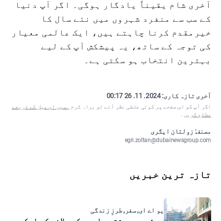
آخری شام یقیناً یادگار ہوگی۔ اگر آپ دنیا
کے سب سے منفرد شہروں میں نئے سال کا
خیرمقدم کرنا چاہتے ہیں، ایک عالمی معیار
کی توجہ کے ساتھ، یہ پیشکش آپ کے لیے
بہترین انتخاب ہو سکتی ہے۔
آخری تازہ کاری:
2024. 11. 26 00:17
اگر آپ کو اس صفحے پر کوئی غلطی نظر آئے تو براہ کرم
ہمیں ای میل کے ذریعے
مطلع کریں
۔
مصنف: زولتان ایگری
egri.zoltan@dubainewsgroup.com
تازہ ترین خبریں
یو اے ای, سفر, طرزِ زندگی
دبئی میں رشتہ داروں کو بلانے کی اسکیم