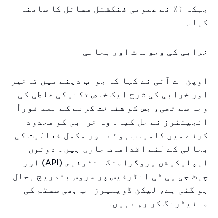
جبکہ ۲٪ نے عمومی فنکشنل مسائل کا سامنا
کیا۔
خرابی کی وجوہات اور بحالی
اوپن اے آئی نے کہا کہ جواب دینے میں تاخیر
اور خرابی کی شرح ایک خاص تکنیکی غلطی کی
وجہ سے تھی، جس کو شناخت کرنے کے بعد فوراً
انجینئرز نے حل کیا۔ وہ خرابی کو محدود
کرنے میں کامیاب ہوئے اور مکمل فعالیت کی
بحالی کے لئے اقدامات جاری ہیں۔ دونوں
ایپلیکیشن پروگرامنگ انٹرفیس (API) اور
چیٹ جی پی ٹی انٹرفیس پر سروس بتدریج بحال
ہو گئی ہے، لیکن ڈویلپرز اب بھی سسٹم کی
مانیٹرنگ کر رہے ہیں۔