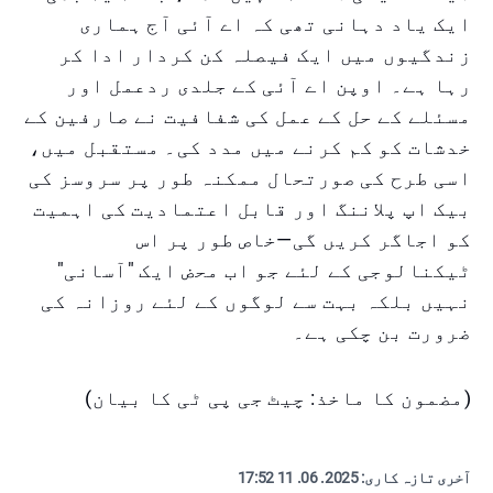
ایک یاد دہانی تھی کہ اے آئی آج ہماری
زندگیوں میں ایک فیصلہ کن کردار ادا کر
رہا ہے۔ اوپن اے آئی کے جلدی ردعمل اور
مسئلے کے حل کے عمل کی شفافیت نے صارفین کے
خدشات کو کم کرنے میں مدد کی۔ مستقبل میں،
اسی طرح کی صورتحال ممکنہ طور پر سروسز کی
بیک اپ پلاننگ اور قابل اعتمادیت کی اہمیت
کو اجاگر کریں گی—خاص طور پر اس
ٹیکنالوجی کے لئے جو اب محض ایک "آسانی"
نہیں بلکہ بہت سے لوگوں کے لئے روزانہ کی
ضرورت بن چکی ہے۔
(مضمون کا ماخذ: چیٹ جی پی ٹی کا بیان)
آخری تازہ کاری:
2025. 06. 11 17:52