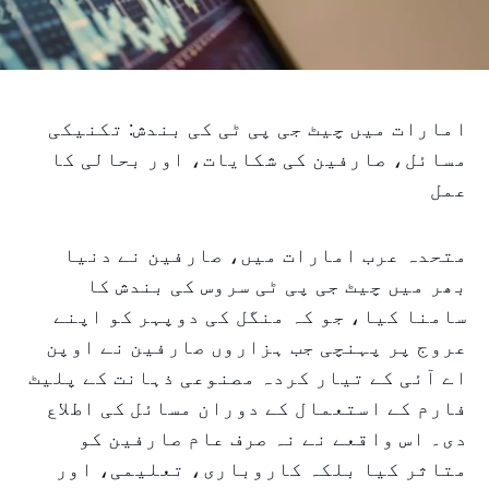
امارات میں چیٹ جی پی ٹی کی بندش: تکنیکی
مسائل، صارفین کی شکایات، اور بحالی کا
عمل
متحدہ عرب امارات میں، صارفین نے دنیا
بھر میں چیٹ جی پی ٹی سروس کی بندش کا
سامنا کیا، جو کہ منگل کی دوپہر کو اپنے
عروج پر پہنچی جب ہزاروں صارفین نے اوپن
اے آئی کے تیار کردہ مصنوعی ذہانت کے پلیٹ
فارم کے استعمال کے دوران مسائل کی اطلاع
دی۔ اس واقعے نے نہ صرف عام صارفین کو
متاثر کیا بلکہ کاروباری، تعلیمی، اور