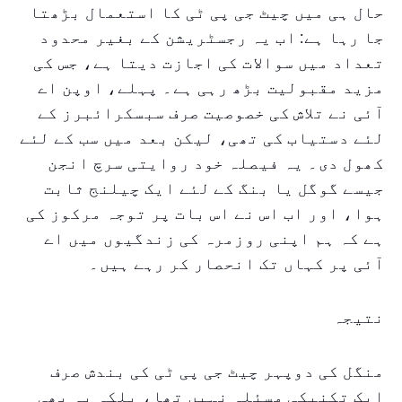
حال ہی میں چیٹ جی پی ٹی کا استعمال بڑھتا
جا رہا ہے: اب یہ رجسٹریشن کے بغیر محدود
تعداد میں سوالات کی اجازت دیتا ہے، جس کی
مزید مقبولیت بڑھ رہی ہے۔ پہلے، اوپن اے
آئی نے تلاش کی خصوصیت صرف سبسکرائبرز کے
لئے دستیاب کی تھی، لیکن بعد میں سب کے لئے
کھول دی۔ یہ فیصلہ خود روایتی سرچ انجن
جیسے گوگل یا بنگ کے لئے ایک چیلنج ثابت
ہوا، اور اب اس نے اس بات پر توجہ مرکوز کی
ہے کہ ہم اپنی روزمرہ کی زندگیوں میں اے
آئی پر کہاں تک انحصار کر رہے ہیں۔
نتیجہ
منگل کی دوپہر چیٹ جی پی ٹی کی بندش صرف
ایک تکنیکی مسئلہ نہیں تھا، بلکہ یہ بھی