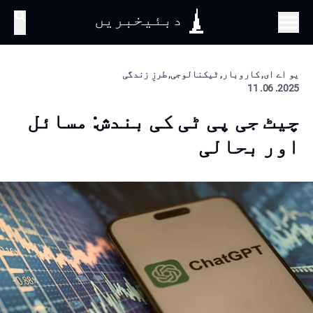
دبئیخبریں
تلاش
یو اے ای, کاروبار, ٹیکنالوجی, طرزِ زندگی
2025. 06. 11
چیٹ جی پی ٹی کی بندش: مسائل
اور بحالی