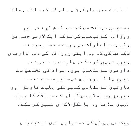
امارات میں صارفین پر اس کا کیا اثر ہوا؟
مصنوعی ذہانت سیکھنے، کام کرنے، اور
روزانہ کے فیصلے کرنے کا ایک لازمی حصہ بن
چکی ہے۔ امارات میں بہت سے صارفین نے
شکایت کی کہ وہ اپنی روزانہ کی ذمہ داریاں
پوری نہیں کر سکے، چاہے وہ علمی ذمہ
داریوں سے متعلق ہوں، مواد کی تخلیق سے
ہوں، یا کاروباری فیصلوں سے۔ متعدد
صارفین نے مقامی کمیونٹی پلیٹ فارمز اور
فورمز پر اطلاع دی کہ ان کے سوالات کا جواب
نہیں ملا یا وہ بالکل لاگ ان نہیں کر سکے۔
چیٹ جی پی ٹی کی دستیابی میں تبدیلیاں