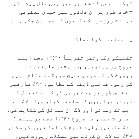
ٹیکنالوجی کے شعبوں میں بھی خلل پیدا کیا
—خاص طور پر ان علاقوں میں جہاں مصنوعی
ذہانت روزمرہ کے کاموں کا حصہ بن چکی ہے۔
یہ معاملہ کیا تھا؟
تکنیکی رکاوٹیں تقریباً ۱۳:۳۰ بجے اپنے
عروج پر پہنچیں، جب بیشتر صارفین نے
رپورٹ کی کہ سروس صحیح طریقے سے کام نہیں
کر رہی۔ عالمی ڈیٹا کے مطابق، ۹۳٪ صارفین
نے خاص طور پر چیٹ جی پی ٹی کے استعمال کے
دوران خرابیوں کا سامنا کیا، جبکہ ۷٪ نے
ایپ تک رسائی اور لاگ ان مسائل کی شکایت کی۔
امارات میں، یہ عروج ۱۳:۴۰ بجے پر پہنچا:
۶۰٪ صارفین پلیٹ فارم کو لوڈ نہیں کر سکے،
۳۸٪ نے لاگ ان کرنے میں مشکلات رپورٹ کیں،