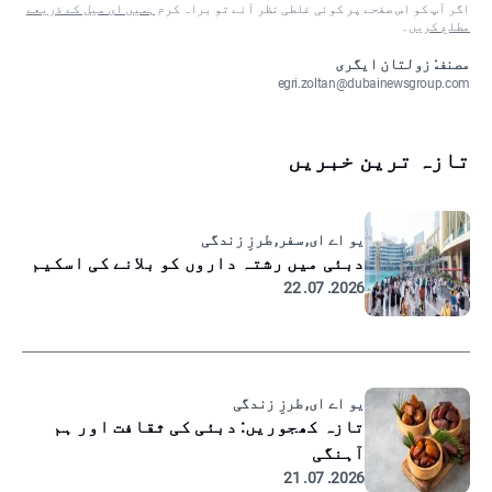
اگر آپ کو اس صفحے پر کوئی غلطی نظر آئے تو براہ کرم
ہمیں ای میل کے ذریعے
مطلع کریں
۔
مصنف: زولتان ایگری
egri.zoltan@dubainewsgroup.com
تازہ ترین خبریں
یو اے ای, سفر, طرزِ زندگی
دبئی میں رشتہ داروں کو بلانے کی اسکیم
2026. 07. 22
یو اے ای, طرزِ زندگی
تازہ کھجوریں: دبئی کی ثقافت اور ہم
آہنگی
2026. 07. 21