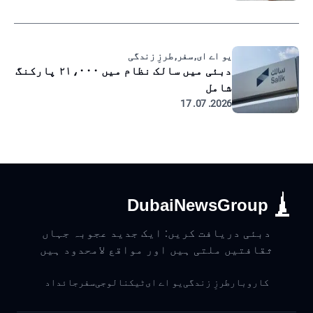
یو اے ای, سفر, طرزِ زندگی
دبئی میں سالک نظام میں ۲۱،۰۰۰ پارکنگ
شامل
2026. 07. 17
DubaiNewsGroup
دبئی دریافت کریں: ایک جدید عجوبہ جہاں
ثقافتیں ملتی ہیں اور مواقع لامحدود ہیں
کاروبار
طرزِ زندگی
یو اے ای
ٹیکنالوجی
سفر
جائداد