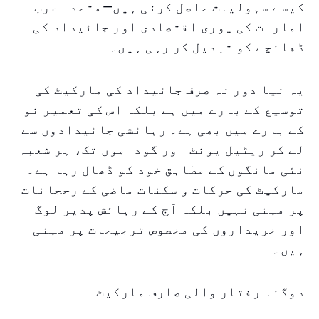
کیسے سہولیات حاصل کرنی ہیں—متحدہ عرب
امارات کی پوری اقتصادی اور جائیداد کی
ڈھانچے کو تبدیل کر رہی ہیں۔
یہ نیا دور نہ صرف جائیداد کی مارکیٹ کی
توسیع کے بارے میں ہے بلکہ اس کی تعمیر نو
کے بارے میں بھی ہے۔ رہائشی جائیدادوں سے
لے کر ریٹیل یونٹ اور گوداموں تک، ہر شعبہ
نئی مانگوں کے مطابق خود کو ڈھال رہا ہے۔
مارکیٹ کی حرکات و سکنات ماضی کے رحجانات
پر مبنی نہیں بلکہ آج کے رہائش پذیر لوگ
اور خریداروں کی مخصوص ترجیحات پر مبنی
ہیں۔
دوگنا رفتار والی صارف مارکیٹ