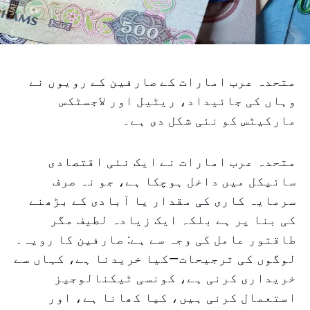
متحدہ عرب امارات کے صارفین کے رویوں نے
وہاں کی جائیداد، ریٹیل اور لاجسٹکس
مارکیٹس کو نئی شکل دی ہے۔
متحدہ عرب امارات نے ایک نئی اقتصادی
سائیکل میں داخل ہوچکا ہے، جو نہ صرف
سرمایہ کاری کی مقدار یا آبادی کے بڑھنے
کی بنا پر ہے بلکہ ایک زیادہ لطیف مگر
طاقتور عامل کی وجہ سے ہے: صارفین کا رویہ۔
لوگوں کی ترجیحات—کیا خریدنا ہے، کہاں سے
خریداری کرنی ہے، کونسی ٹیکنالوجیز
استعمال کرنی ہیں، کیا کھانا ہے، اور