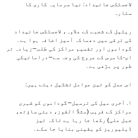
لاجسٹکس جائیداد: نیا سرمایہ کاری کا
ستارہ
ریٹیل کے شعبے کے علاوہ، لاجسٹکس جائیداد
کی ترقی میں دھماکہ آمیز اضافہ ہوا ہے۔
گوداموں اور تقسیم مراکز کی طلب—زیادہ تر
ای-کامرس کے عروج کی وجہ سے—دراماتیکی
طور پر بڑھی ہے۔
اس عمل کو تین عوامل تشکیل دیتے ہیں:
۱. آخری میل کی ترسیل—گوداموں کو شہری
مراکز کے قریب (مثلاً القوز، دبئی ساؤتھ،
جبل علی) رکھا جا رہا ہے تاکہ تیز
ڈیلیوریز کو یقینی بنایا جا سکے۔