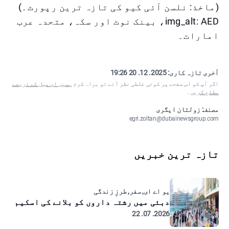
(ماخذ: نلسن آئی کیو کی تازہ ترین رپورٹ۔)
img_alt: AED، بینک نوٹ اور سکہ، متحدہ عرب
امارات۔
آخری تازہ کاری:
2025. 12. 20 19:26
اگر آپ کو اس صفحے پر کوئی غلطی نظر آئے تو براہ کرم
ہمیں ای میل کے ذریعے
مطلع کریں
۔
مصنف: زولتان ایگری
egri.zoltan@dubainewsgroup.com
تازہ ترین خبریں
یو اے ای, سفر, طرزِ زندگی
دبئی میں رشتہ داروں کو بلانے کی اسکیم
2026. 07. 22