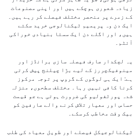
زیادہ شعوری ہوچکے ہیں اور اپنی مصنوعات
کے زمرے پر منحصر مختلف فیصلے کر رہے ہیں۔
ایک دن وہ پریمیم ٹیکنالوجی خرید سکتے
ہیں، اور اگلے دن ایک سستا بنیادی خوراکی
آئٹم۔
یہ لچکدار صارف فیصلہ سازی برانڈز اور
مینوفیکچررز کے لیے بڑا چیلنج پیش کرتی
ہے: ایک ہی لوگوں کے گروپ پر توجہ مرکوز
کرنا کافی نہیں رہا۔ مختلف سطحوں، منزلہ
شدہ پورٹفولیو کی ضرورت ہوتی ہے جو قیمت
حساس اور معیار تلاش کرنے والے صارفین کو
بیک وقت مخاطب کرسکے۔
ٹیکنالوجیکل فیصلے اور طویل معیاد کی طلب