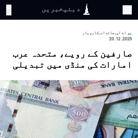
دبئیخبریں
تلاش
یو اے ای, جائداد, کاروبار
2025. 12. 20
صارفین کے رویے، متحدہ عرب
امارات کی منڈی میں تبدیلی