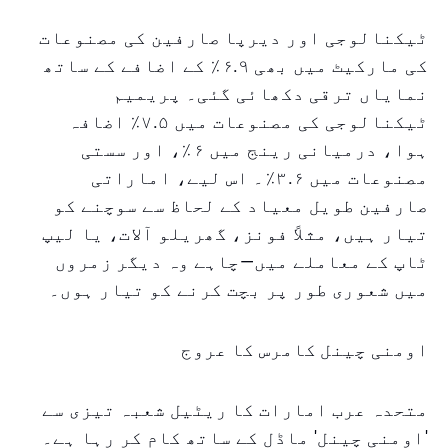
ٹیکنالوجی اور دیرپا صارفین کی مصنوعات
کی مارکیٹ میں بھی ۶.۹٪ کے اضافے کے ساتھ
نمایاں ترقی دکھائی گئی۔ پریمیم
ٹیکنالوجی کی مصنوعات میں ۷.۵٪ اضافہ
ہوا، درمیانی رینج میں ۶٪، اور سستی
مصنوعات میں ۳.۶٪۔ اس لیے، اماراتی
صارفین طویل معیاد کے لحاظ سے سوچنے کو
تیار ہیں، مثلاً فونز، گھریلو آلات، یا لیپ
ٹاپ کے معاملے میں—چاہے وہ دیگر زمروں
میں شعوری طور پر بچت کرنے کو تیار ہوں۔
اومنی چینل کامرس کا عروج
متحدہ عرب امارات کا ریٹیل شعبہ تیزی سے
'اومنی چینل' ماڈل کے ساتھ کام کر رہا ہے۔