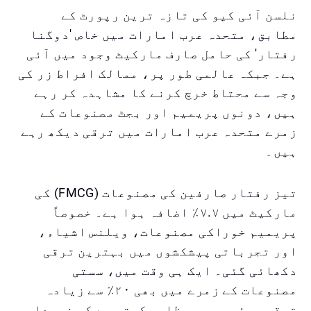
نلسن آئی کیو کی تازہ ترین رپورٹ کے
مطابق، متحدہ عرب امارات میں خاص 'دوگنا
رفتار' کی حامل صارف مارکیٹ وجود میں آئی
ہے۔ جبکہ عالمی طور پر، ممالک افراط زر کی
وجہ سے محتاط خرچ کرنے کا مشاہدہ کر رہے
ہیں، دونوں پریمیم اور بجٹ مصنوعات کے
زمرے متحدہ عرب امارات میں ترقی دیکھ رہے
ہیں۔
تیز رفتار صارفین کی مصنوعات (FMCG) کی
مارکیٹ میں ۷.۷٪ اضافہ ہوا ہے۔ خصوصاً
پریمیم خوراکی مصنوعات، ویلنس اشیاء،
اور تجرباتی پیشکشوں میں بہترین ترقی
دکھائی گئی۔ ایک ہی وقت میں، سستی
مصنوعات کے زمرے میں بھی ۲۰٪ سے زیادہ
ترقی ہوئی، جو یہ ظاہر کرتی ہے کہ خریدار