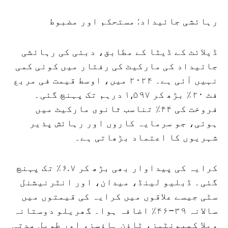
رہائشی جائیداد: مستحکم اور مضبوط
ڈیلائٹ کے ڈیٹا کے مطابق، دبئی کی رہائشی
جائیداد کی مارکیٹ کی رفتار میں کوئی کمی
نہیں آئی ہے۔ ۲۰۲۴ میں، اوسط قیمت فی مربع
فٹ ۲۰٪ بڑھ کر ۱,۵۹۷ درہم تک پہنچ گئی۔
فروخت کی ۴۴٪ تناسب ثانوی مارکیٹ میں
ہوئی، جو سرمایہ کاروں اور رہائش پذیر
شہریوں کا اعتماد بڑھاتی ہے۔
کرایہ کی پیداوار بھی بڑھ کر ۶.۷٪ تک پہنچ
گئی۔ ڈبلیو لینڈ، ميدان، اور انٹرنیشنل
سٹی جیسے علاقوں میں کرایہ کی قیمتوں میں
سالانہ ۳۹–۴۶٪ اضافہ ہوا۔ گھریلو دوستانہ
ویلا کمیونٹیز، ٹاؤن ہاؤسز، اور طویل مدتی