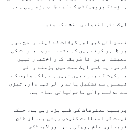
ہاؤسنگ پروجیکٹس کے لیے طلب بڑھ رہی ہے۔
ایک نئی اقتصادی نقشے کا جنم
نلسن آئی کیو اور ڈیلائٹ کے ڈیٹا واضح طور
پر ظاہر کرتے ہیں کہ متحدہ عرب امارات کی
معیشت اب پرانا طریقہ کار اختیار نہیں
کرتی۔ یہ کسی ایک سمت میں بڑھنے والی
مارکیٹ کے بارے میں نہیں ہے بلکہ صارف کے
فیصلوں سے تشکیل پانے والی تہہ دار، تیزی
سے بدلنے والی ماحولیاتی نظام ہے۔
پریمیم مصنوعات کی طلب بڑھ رہی ہے، جبکہ
قیمت کی استطاعت کلیدی رہتی ہے۔ آن لائن
خریداری عام ہوچکی ہے، اور لاجسٹکس