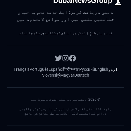
DubaiNewsGroup
دبئی دریافت کریں: ایک جدید عجوبہ جہاں
ثقافتیں ملتی ہیں اور مواقع لامحدود ہیں
کاروبار
طرزِ زندگی
یو اے ای
ٹیکنالوجی
سفر
جائداد
اردو
English
Русский
中文
हिंदी
Español
Português
Français
Slovenský
Magyar
Deutsch
©
2026
.دبئیخبریں. جملہ حقوق محفوظ ہیں
رابطہ
اشاعت کی تفصیلات
رازداری کی پالیسی
کوکی پالیسی
ذرائع کے استعمال کا اخلاقی ضابطہ
حقائق کی جانچ