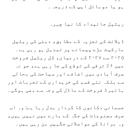
ہو یا موبائل ایپ کے ذریعہ۔
ریٹیل جائیداد کا نیا چہرہ
ڈیلائٹ کی تجزیہ کے مطابق، دبئی کی ریٹیل
مارکیٹ بڑے پیمانے پر تبدیل ہو رہی ہے۔
۲۰۲۵ سے ۲۰۲۷ کے درمیان، کل ریٹیل فروخت
میں ۶٪ ترقی کی توقع کی جا رہی ہے، جو نہ
صرف آبادی میں اضافے اور سیاحت کی بحالی
سے بلکہ نئی قسم کی خریداری کے تجربات اور
ہائبرڈ فروخت کے ماڈل کی وجہ سے بھی ہوگی۔
جسمانی دکانوں کا کردار بدل رہا ہے: وہ اب
صرف مصنوعات کی جگہ کے بارے میں نہیں ہیں،
وہ برانڈ کی مواصلاتی جگہیں بن رہی ہیں۔