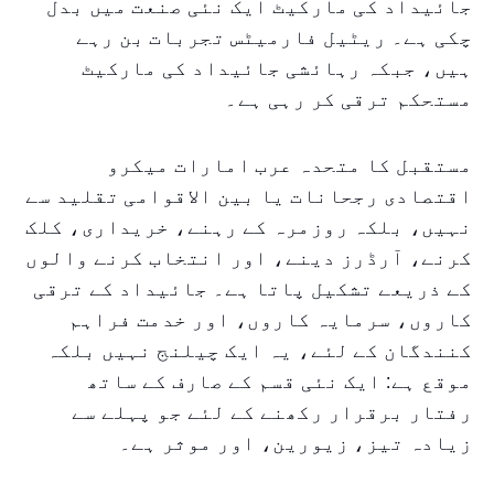
جائیداد کی مارکیٹ ایک نئی صنعت میں بدل
چکی ہے۔ ریٹیل فارمیٹس تجربات بن رہے
ہیں، جبکہ رہائشی جائیداد کی مارکیٹ
مستحکم ترقی کر رہی ہے۔
مستقبل کا متحدہ عرب امارات میکرو
اقتصادی رجحانات یا بین الاقوامی تقلید سے
نہیں، بلکہ روزمرہ کے رہنے، خریداری، کلک
کرنے، آرڈرز دینے، اور انتخاب کرنے والوں
کے ذریعے تشکیل پاتا ہے۔ جائیداد کے ترقی
کاروں، سرمایہ کاروں، اور خدمت فراہم
کنندگان کے لئے، یہ ایک چیلنج نہیں بلکہ
موقع ہے: ایک نئی قسم کے صارف کے ساتھ
رفتار برقرار رکھنے کے لئے جو پہلے سے
زیادہ تیز، زیورین، اور موثر ہے۔