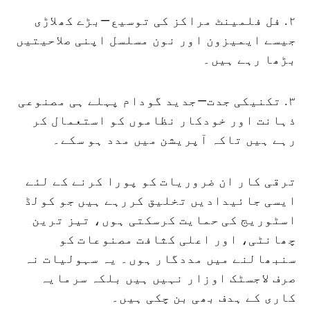
۲. فل فلمینٹ مراکز کی توسیع—بڑے کھلاڑی
جیسے ایمیزون اور نون مسلسل اپنی صلاحیتیں
بڑھا رہے ہیں۔
۳. تکنیکی جدت—جدید گودام پہلے ہی مصنوعی
ذہانت اور خودکار نظاموں کو استعمال کر
رہے ہیں تاکہ آپریشن میں مدد ہو سکے۔
ترقی کار ان ضروریات کو پورا کرنے کے لئے
ایسی جائیدادیں تخلیق کررہے ہیں جو کولڈ
اسٹوریج کی حمایت کرسکتی ہوں، تیز ترین
چھانٹی، اور اعلی کثافت مصنوعات کو
سنبھالنے میں مددگار ہوں۔ یہ سہولیات نہ
صرف لاجسٹک اوزار نہیں ہیں بلکہ سرمایہ
کاری کے ہدف بھی بن چکی ہیں۔