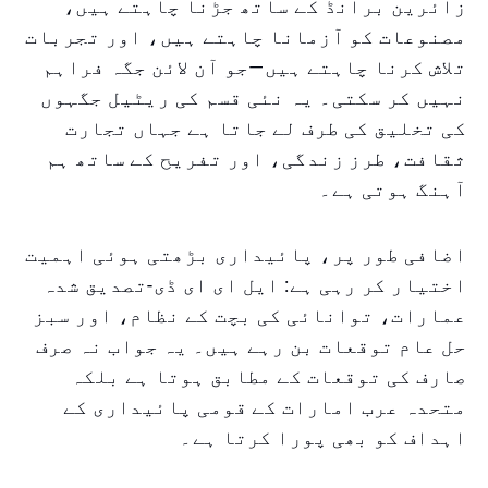
زائرین برانڈ کے ساتھ جڑنا چاہتے ہیں،
مصنوعات کو آزمانا چاہتے ہیں، اور تجربات
تلاش کرنا چاہتے ہیں—جو آن لائن جگہ فراہم
نہیں کر سکتی۔ یہ نئی قسم کی ریٹیل جگہوں
کی تخلیق کی طرف لے جاتا ہے جہاں تجارت
ثقافت، طرز زندگی، اور تفریح کے ساتھ ہم
آہنگ ہوتی ہے۔
اضافی طور پر، پائیداری بڑھتی ہوئی اہمیت
اختیار کر رہی ہے: ایل ای ای ڈی-تصدیق شدہ
عمارات، توانائی کی بچت کے نظام، اور سبز
حل عام توقعات بن رہے ہیں۔ یہ جواب نہ صرف
صارف کی توقعات کے مطابق ہوتا ہے بلکہ
متحدہ عرب امارات کے قومی پائیداری کے
اہداف کو بھی پورا کرتا ہے۔