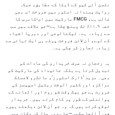
نلسن آئی کیو کے ڈیٹا کے مطابق، جبکہ
روایت پسندانہ اسٹور میں فروخت اب بھی
غالب ہے، FMCG مارکیٹ میں ای-کامرس کا
حصہ ۱۱.۹٪ تک پہنچ چکا ہے—جو علاقے میں سب
سے زیادہ ہے۔ ٹیکنالوجی اور دیرپا اشیاء
کے لیے، آن لائن فروخت پہلے ہی ایک تہائی سے
زیادہ تجاوز کر چکی ہے۔
یہ رحجان نہ صرف خریداری کی عادات کو
تبدیل کرتا ہے بلکہ جائیداد کی مارکیٹ کو
بھی۔ مزید 'ڈارک اسٹورز'، مائکرو لاجسٹک
مراکز، اور کثیر الوقت ریٹیل اسپیسز کی
ضرورت ہے جو بیک وقت شو روم اور اٹھانے کے
پوائنٹس کے طور پر کام کرتے ہیں۔ خریدار
توقع کرتے ہیں کہ وہ جو آن لائن دیکھتے ہیں،
فوراً اٹھا سکیں—چاہے وہ مال کی دکان میں