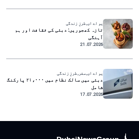
یو اے ای, طرزِ زندگی
تازہ کھجوریں: دبئی کی ثقافت اور ہم
آہنگی
2026. 07. 21
یو اے ای, سفر, طرزِ زندگی
دبئی میں سالک نظام میں ۲۱،۰۰۰ پارکنگ
شامل
2026. 07. 17