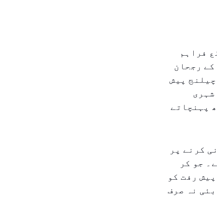
قع فراہم
کے رجحان
چیلنج پیش
شہری
ھ پہنچاتے
ی کرنے پر
۔ جو کر
پیش رفت کو
بئی نہ صرف