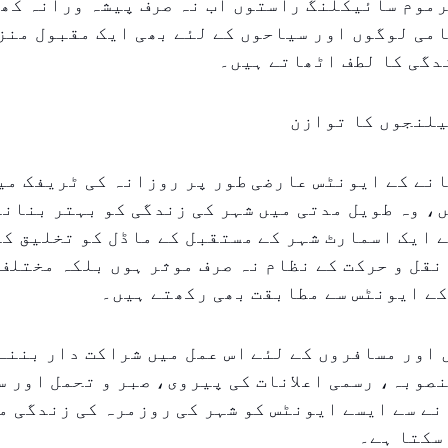
موم سائیکلنگ راستوں اب نہ صرف پیشہ ورانہ کھل
می لوگوں اور سیاحوں کے لئے بھی ایک مقبول منز
یلنجوں کا توازن
نے کے ایونٹس عارضی طور پر روزانہ کی ٹریفک می
، وہ طویل مدتی میں شہر کی زندگی کو بہتر بنانے
 ایک اسمارٹ شہر کے مستقبل کے ماڈل کو تخلیق کر
نقل و حرکت کے نظام نہ صرف موثر ہوں بلکہ مختلف
کے ایونٹس سے مطابقت بھی رکھتے ہیں۔
اور مسافروں کے لئے اس عمل میں شراکت دار بننے 
صوبہ، رسمی اعلانات کی پیروی، صبر و تحمل اور س
نے سے ایسے ایونٹس کو شہر کی روزمرہ کی زندگی م
سکتا ہے۔