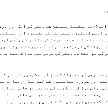
ات
و السلام سائیکلنگ چیمپئن شپ دبئی کو ایک اور مو
ہ اپنی کھیلوں، کمیونٹی کی تعمیر، اور مستقبل 
 سمت دکھائے۔ جبکہ اس دن کی سڑکوں کی بندش ایک 
 ایونٹ کی اہمیت، سائیکلنگ کلچر کا فروغ، اور 
 کی موافقت سب دبئی کی ترقی میں مدد کچھند ہات
 سواروں کو جمعرات کے دن اپنے شیڈول کو نظر ثان
ئے اور ضروری تبدیلیوں کے لئے تیار رہنا چاہئے
ہیں اس دوڑ کو دیکھنے کی ترغیب دی جاتی ہے اور 
 دیکھنے کا تجربہ کرنے کی دعوت دی جاتی ہے کہ د
ہ کھیلوں میں بھی کتنا ترقی پذیر ہو رہا ہے۔