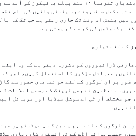
ٹریفک کی پابندیاں تقریبا ۱۰ منٹ پہلے بائیکرز کی آ
استہ مکمل صاف ہونے پر ہٹائی جائیں گی۔ اس نقطہ
ں میں بندش اس وقت تک جاری رہتی ہے جب تک کہ بال
کنہ رکاوٹوں کی کم سے کم ہوتی ہے۔
ز کے لئے تیاری
ھارٹی ڈرائیوروں کو مشورہ دیتی ہے کہ وہ اپنے 
نائیں، متبادل سڑکوں کا استعمال کریں، اور کاف
 طور پر ان لوگوں کے لئے جو نمایاں حصوں سے گاڑی
ہیں۔ منتظمین نے بھی ٹریفک کے رسمی اعلانات کے 
 جو مختلف آر ٹی اے سوشل میڈیا اور موبائل ایپس
اتے ہیں۔
ر ان لوگوں کے لئے اہم ہے جن کے پاس ٹائم پر مبن
یں، جیسے ہوائی اڈے کے ٹرانسفر، کاروباری ملاق