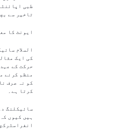
طبی اپائنٹم
تاخیر سے بچن
ایونٹ کا مع
السلام سائیک
کی ایک مثالی
حرکت کے عہد 
منظم کرنے می
کو نہ صرف نا
کرتا ہے۔
سائیکلنگ دوڑ
ہیں کیوں کہ
انفراسٹرکچر 