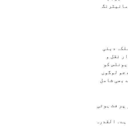
مانیٹرنگ
لکہ دبئی
ر نقل و
یونٹس کو
 جو لوگوں
 بھی شامل
پر فٹ ہوتی
ہے۔ القدرہ