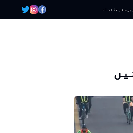
جی
سفر
جائداد
یں