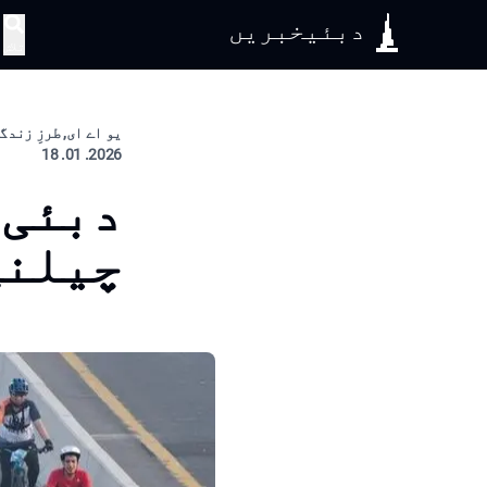
دبئیخبریں
تلاش
یو اے ای, طرزِ زندگ
2026. 01. 18
دبئی 
چیلنج