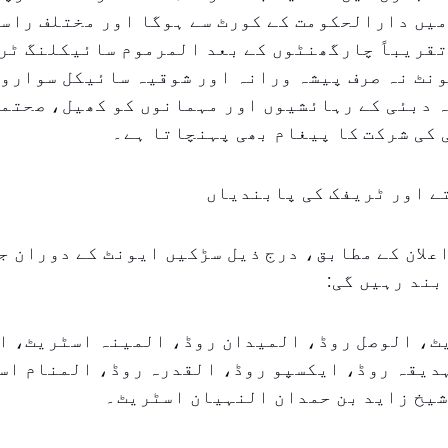
میں دارالحکومت کے کورٹ سے ہوگا اور مختلف راس
قریباً چارگھنٹوں کے بعد المرموم سائیکلنگ ٹری
نٹ نہ صرف پیشہ ورانہ اور شوقیہ سائیکل سواروں
ہ دبئی کے رہائشیوں اور مہمانوں کو کھیل، صحتم
کی شرکت کا پیغام بھی پہنچاتا ہے۔
ے اور ٹریفک کی پابندیاں
اعلان کے مطابق، درج ذیل سڑکیں ایونٹ کے دوران ج
بند رہیں گی:
ٹ، الوصل روڈ، المیدان روڈ، المینہ اسٹریٹ، ا
دیقہ روڈ، ایکسپو روڈ، القدرہ روڈ، المنام اس
شیخ زاید بن حمدان النہیان اسٹریٹ۔