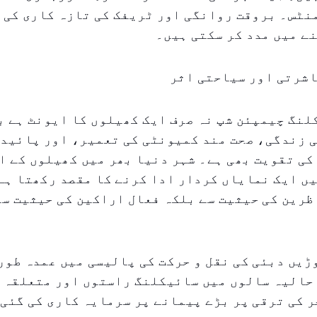
نٹس۔ بروقت روانگی اور ٹریفک کی تازہ کاری کی 
ے میں مدد کر سکتی ہیں۔
اشرتی اور سیاحتی اثر
لنگ چیمپئن شپ نہ صرف ایک کھیلوں کا ایونٹ ہے ب
 زندگی، صحت مند کمیونٹی کی تعمیر، اور پائیدا
کی تقویت بھی ہے۔ شہر دنیا بھر میں کھیلوں کے ا
ں ایک نمایاں کردار ادا کرنے کا مقصد رکھتا ہے
ظرین کی حیثیت سے بلکہ فعال اراکین کی حیثیت سے
یں دبئی کی نقل و حرکت کی پالیسی میں عمدہ طور 
 حالیہ سالوں میں سائیکلنگ راستوں اور متعلقہ
کی ترقی پر بڑے پیمانے پر سرمایہ کاری کی گئی 