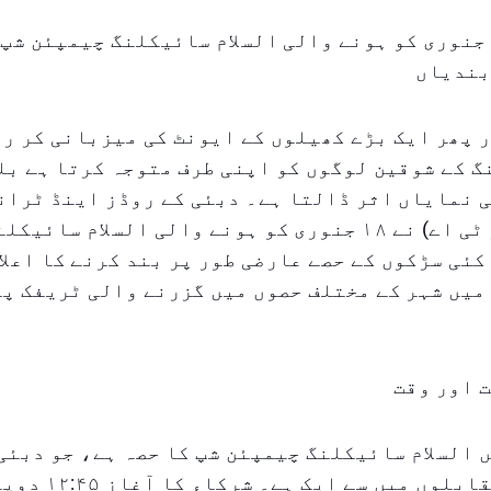
بئی میں ۱۸ جنوری کو ہونے والی السلام سائیکلنگ چیمپئن ش
بندیاں
 پھر ایک بڑے کھیلوں کے ایونٹ کی میزبانی کر رہ
 کے شوقین لوگوں کو اپنی طرف متوجہ کرتا ہے بل
ی نمایاں اثر ڈالتا ہے۔ دبئی کے روڈز اینڈ ٹرا
اتھارٹی (آر ٹی اے) نے ۱۸ جنوری کو ہونے والی السلام س
کئی سڑکوں کے حصے عارضی طور پر بند کرنے کا اعلا
میں شہر کے مختلف حصوں میں گزرنے والی ٹریفک پر
 اور وقت
 السلام سائیکلنگ چیمپئن شپ کا حصہ ہے، جو دبئی
کھیلوں کے مقابلوں میں سے ایک 