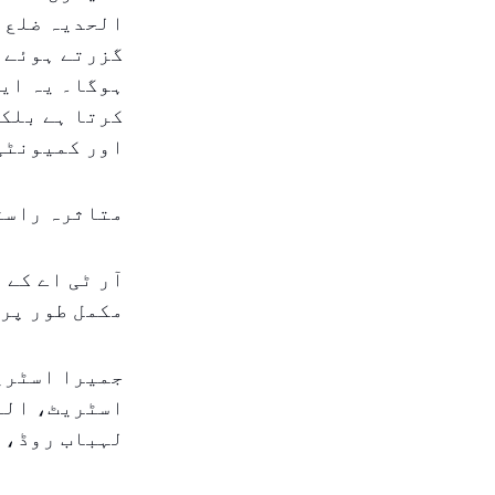
الحدیہ ضلع 
گزرتے ہوئے ت
ہوگا۔ یہ ایو
کرتا ہے بلک
اور کمیونٹی 
متاثرہ راست
آر ٹی اے کے 
مکمل طور پر 
جمیرا اسٹری
اسٹریٹ، الہ
لہباب روڈ، 