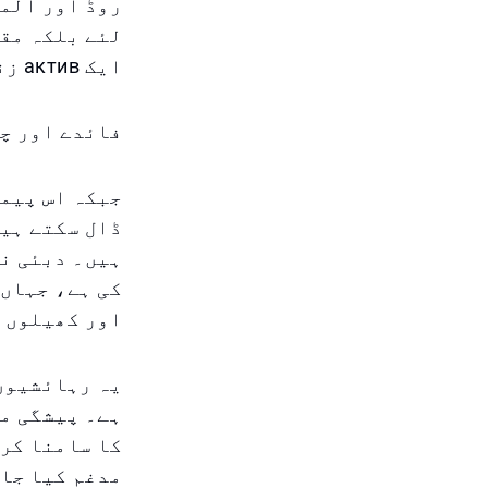
روڈ اور المر
لئے بلکہ مقا
ایک актив زندگی کا لطف اٹھاتے ہیں۔
فائدے اور چ
جبکہ اس پیما
ڈال سکتے ہیں
ہیں۔ دبئی نے
کی ہے، جہاں 
اور کھیلوں 
یہ رہائشیوں 
ہے۔ پیشگی من
کا سامنا کر 
مدغم کیا جا 