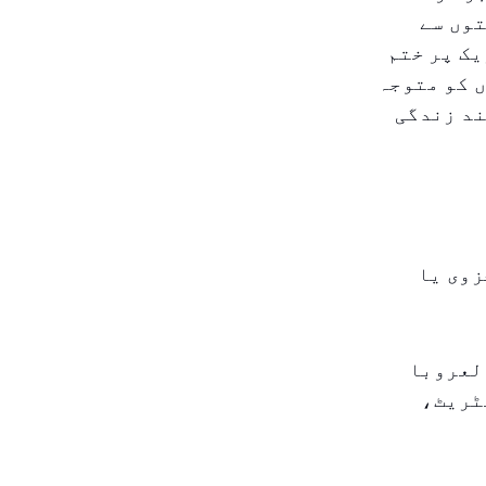
توں سے
ک پر ختم
 کو متوجہ
ند زندگی
زوی یا
لعروبا
ٹریٹ،