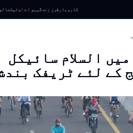
کاروبار
طرزِ زندگی
یو اے ای
ٹیکنالو
ی
میں السلام سائیکل
 کے لئے ٹریفک بندش