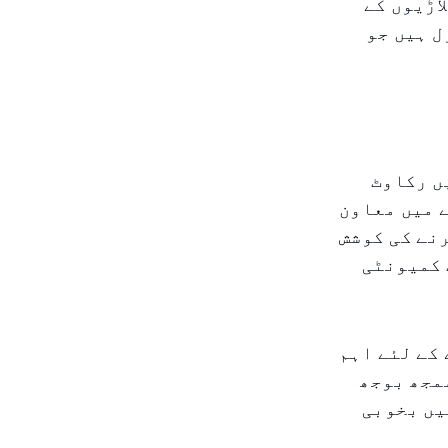
اڑیوں کے
ل ہیں جو
ں رکاوٹ
 میں معاون
نے کی کوشش
 کمیونٹی
کے لئے اہم
مجھ بوجھ
یں بخوبی