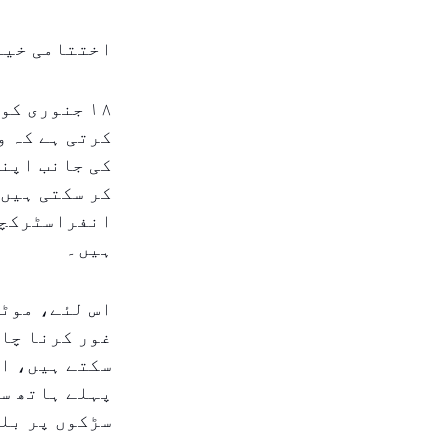
اختتامی خیال
۱۸ جنوری ک
کرتی ہے کہ و
کی جانب اپنی
کر سکتی ہیں،
انفراسٹرکچر
ہیں۔
اس لئے، موٹر
غور کرنا چاہ
سکتے ہیں، ان
پہلے ہاتھ سے
سڑکوں پر بلک