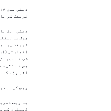
د
ٹریفک کی پا
دبئی ایک بار
صرف سائیکلنگ
ٹریفک پر بھ
شپ کے دوران 
جس کے نتیجے 
اثر پڑے گا۔
ریس کی اہمیت
یہ ریس دسویں