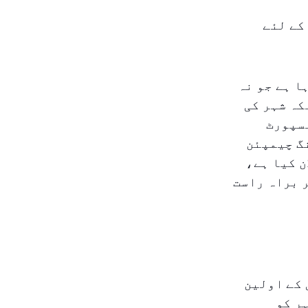
پ کے لئے
ا ہے جو نہ
کہ شہر کی
نسپورٹ
ائیکلنگ چیمپئن
ن کیا ہے،
 براہ راست
 کے اولین
ہے۔ شرکاء کا آغاز ۱۲:۴۵ دوپہر کو