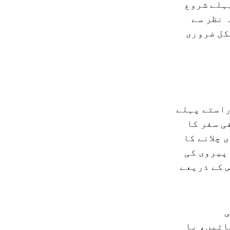
مد سے پہلے شروع
 نظر سے
کل ضروری
راستے پہلے
ی سفر کا
 چلانے کا
پیروی کی
 کے ذریعے
ی
اتیں، یا