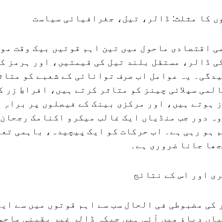
ں کا مثلث: ڈالر، تیل، جغرافیائی سیاست
 اقتصادی ماحول میں تین اہم قوتیں بیک وقت موج
 ڈالر، مستقل بلند تیل کی قیمتیں، اور ہرمز کے
دگی۔ یہ عوامل اب صرف توانائی کے شعبے کو متاث
لمی سپلائی چینز کو متاثر کرتے ہیں، افراطِ زر 
 ہوتے ہیں، اور مرکزی بینک کے فیصلوں پر براہِ 
ہ دور جب منڈیاں ایک غالب میکرو اکنامک رجحان 
 ہو رہی ہے۔ اب حرکات کو ایک پیچیدہ، باہمی تع
جھا جانا ضروری ہے۔
ی اور اس کے نتائج
کی مضبوطی فی الحال سب سے اہم قوتوں میں سے ایک
اں دباؤ میں آئی ہیں جبکہ ڈالر غیر یقینی ماحو