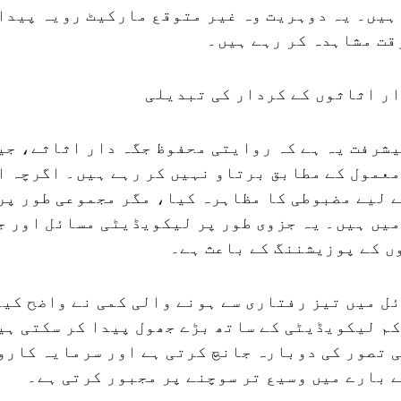
ہیں۔ یہ دوہریت وہ غیر متوقع مارکیٹ رویہ پیدا 
قت مشاہدہ کر رہے ہیں۔
ار اثاثوں کے کردار کی تبدیلی
شرفت یہ ہے کہ روایتی محفوظ جگہ دار اثاثے، جی
عمول کے مطابق برتاو نہیں کر رہے ہیں۔ اگرچہ ا
 لیے مضبوطی کا مظاہرہ کیا، مگر مجموعی طور پر
یں ہیں۔ یہ جزوی طور پر لیکویڈیٹی مسائل اور ج
ں کے پوزیشننگ کے باعث ہے۔
اوائل میں تیز رفتاری سے ہونے والی کمی نے واضح کی
م لیکویڈیٹی کے ساتھ بڑے جھول پیدا کر سکتی ہی
 تصور کی دوبارہ جانچ کرتی ہے اور سرمایہ کارو
 بارے میں وسیع تر سوچنے پر مجبور کرتی ہے۔