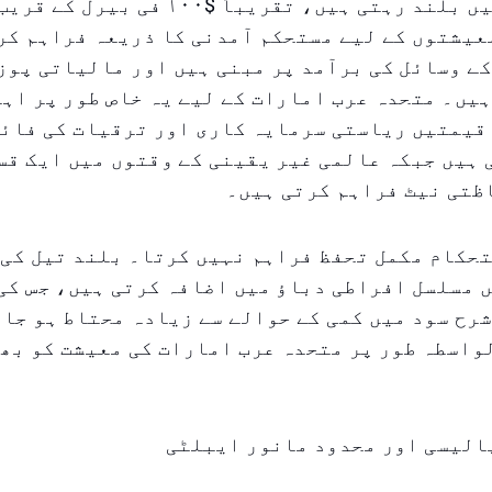
تیل کی قیمتیں بلند رہتی ہیں، تقریباً $۱۰۰ 
عیشتوں کے لیے مستحکم آمدنی کا ذریعہ فراہم کر
ے وسائل کی برآمد پر مبنی ہیں اور مالیاتی پوز
یں۔ متحدہ عرب امارات کے لیے یہ خاص طور پر اہم
 قیمتیں ریاستی سرمایہ کاری اور ترقیات کی فائ
ہیں جبکہ عالمی غیر یقینی کے وقتوں میں ایک قس
ظتی نیٹ فراہم کرتی ہیں۔
تحکام مکمل تحفظ فراہم نہیں کرتا۔ بلند تیل کی
 مسلسل افراطی دباؤ میں اضافہ کرتی ہیں، جس کی
رح سود میں کمی کے حوالے سے زیادہ محتاط ہو جات
واسطہ طور پر متحدہ عرب امارات کی معیشت کو بھ
پالیسی اور محدود مانور ایبلٹی