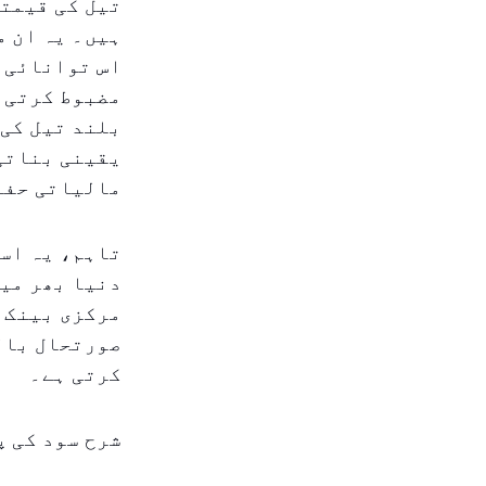
ہیں۔ یہ ان م
اس توانائی ک
مضبوط کرتی ہ
بلند تیل کی
یقینی بناتی 
مالیاتی حفا
تاہم، یہ اس
دنیا بھر میں
مرکزی بینک ش
صورتحال بال
کرتی ہے۔
شرح سود کی 