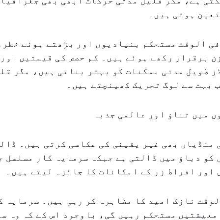
کتی ہے، مگر قلیل مدتی حرکات ابھی بھی جغرافیا
تعین ہوتی ہیں۔
فی الوقت مستحکم بنیادیوں اور بڑھتے ہوئے خطرو
 برقرار رکھے ہوئے ہیں۔ کم حصص کی قیمتیں اور 
 طویل مدتی ممکنات کو بہتر بناتی ہیں، مگر قلی
 بہت سے لوگ تحریک کھینچتے ہیں۔
ں میں تناؤ اور عالمی جذبہ
منڈیاں بھی غیر یقینی کی عکاسی کرتی ہیں۔ ڈالر
 کو دباؤ میں ڈالتی ہے جبکہ سرمایہ کار مسلسل 
اور افراط زر کے امکانات کا جائزہ لیتے ہیں۔
وقت نازک امید کا مظاہرہ کر رہی ہیں۔ سرمایہ ک
معیشتیں مستحکم رہیں گی، باوجود اس کے کہ وہ س