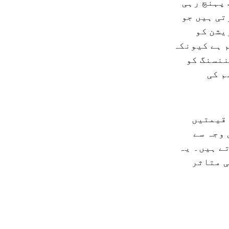
فی بیرل کے قریب پہنچ رہی
تی ہیں جو
یشن کو
 ہے کیونکہ
ننسنگ کو
م کی
 قیمتیں
 وجہ سے
ے ہیں۔ یہ
ی متاثر