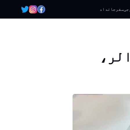
جی
سفر
جائداد
الر،