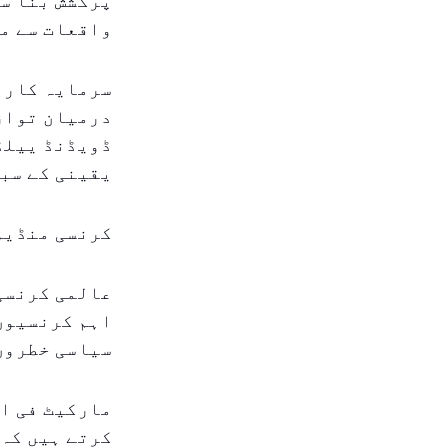
پرکشش بنا س
واقعات سے م
سرمایہ کار 
درمیان توازن
ڈویڈنڈ ییلڈز
یقینی کے سبب
کرنسی منڈیو
عالمی کرنسی 
اہم کرنسیوں
سیاسی خطروں 
مارکیٹ فی ال
کرتے ہیں کہ 