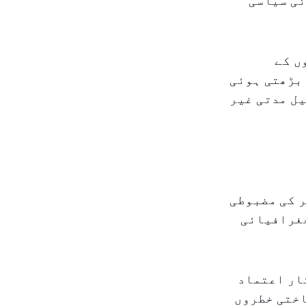
ئی سیاسی
ں کے
بڑھتی ہوئی
ل مدتی غیر
 کی مضبوطی
جغرافیائی
ار اعتماد
اختی خطروں