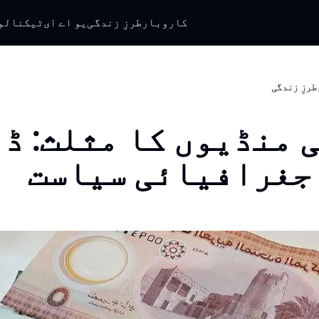
کاروبار
طرزِ زندگی
یو اے ای
ٹیکنالو
طرزِ زندگی
 منڈیوں کا مثلث: ڈ
جغرافیائی سیاست