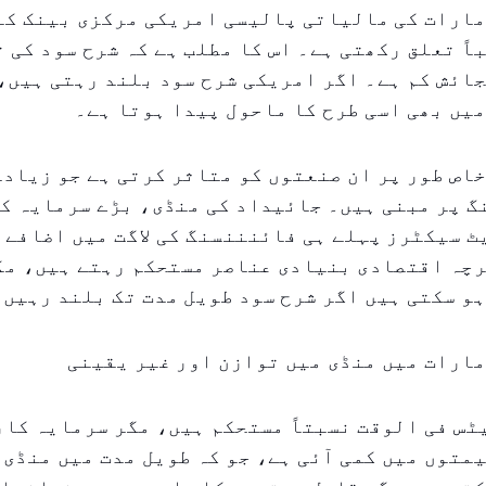
مارات کی مالیاتی پالیسی امریکی مرکزی بینک کے
اً تعلق رکھتی ہے۔ اس کا مطلب ہے کہ شرح سود کی 
ائش کم ہے۔ اگر امریکی شرح سود بلند رہتی ہیں،
یں بھی اسی طرح کا ماحول پیدا ہوتا ہے۔
اص طور پر ان صنعتوں کو متاثر کرتی ہے جو زیادہ
گ پر مبنی ہیں۔ جائیداد کی منڈی، بڑے سرمایہ ک
 سیکٹرز پہلے ہی فائنننسنگ کی لاگت میں اضافے 
رچہ اقتصادی بنیادی عناصر مستحکم رہتے ہیں، مگ
و سکتی ہیں اگر شرح سود طویل مدت تک بلند رہیں۔
ارات میں منڈی میں توازن اور غیر یقینی
س فی الوقت نسبتاً مستحکم ہیں، مگر سرمایہ کار
متوں میں کمی آئی ہے، جو کہ طویل مدت میں منڈی 