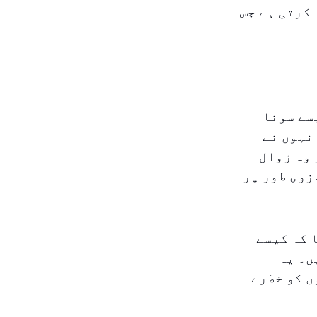
کرتی ہے جس
سے سونا
نہوں نے
 وہ زوال
زوی طور پر
ا کہ کیسے
ں۔ یہ
ں کو خطرے