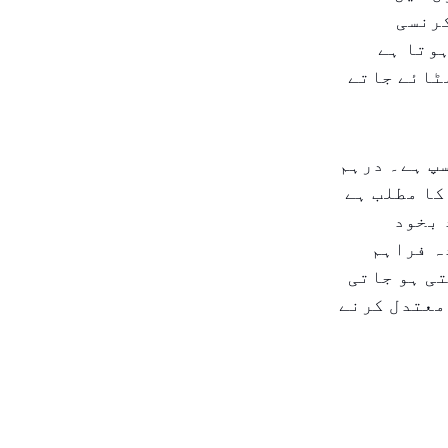
کرنسی
ہوتا ہے
ٹائے جاتے
پ ہے۔ درہم
، جس کا مطلب ہے
 بخود
ہ فراہم
تی ہو جاتی
 معتدل کرنے