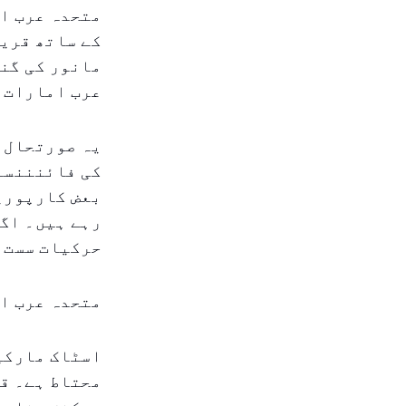
متحدہ عرب ا
کے ساتھ قریب
مانور کی گنج
عرب امارات م
یہ صورتحال خ
کی فائنننسن
بعض کارپوریٹ
رہے ہیں۔ اگ
حرکیات سست ہ
متحدہ عرب ام
اسٹاک مارکیٹ
محتاط ہے۔ قی