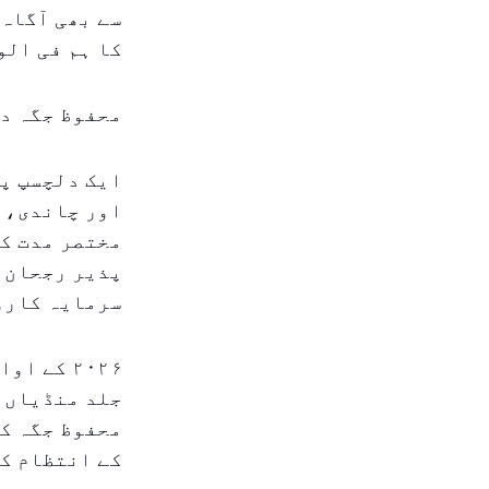
سے بھی آگاہ 
کا ہم فی الو
محفوظ جگہ د
ایک دلچسپ پی
اور چاندی، م
مختصر مدت کے
پذیر رجحان م
سرمایہ کارو
۲۰۲۶ کے 
جلد منڈیاں ک
محفوظ جگہ کی
کے انتظام کے