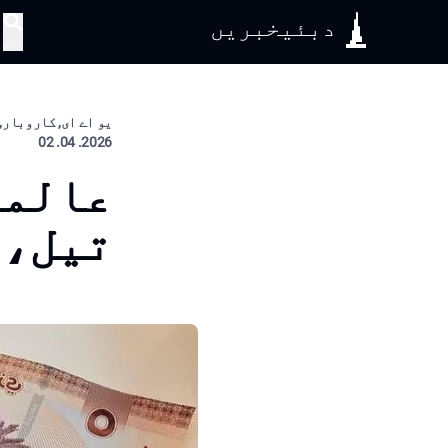
دبئیخبریں
تلاش
یو اے ای, کاروبار, 
2026. 04. 02
عالمی
تیل، 