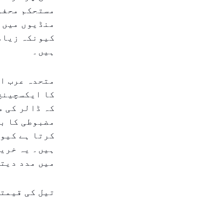
مستحکم محفوظ
منڈیوں میں ن
کیونکہ زیادہ
ہیں۔
متحدہ عرب ام
کہ ڈالر کی م
مضبوطی کا با
کرتا ہے کیون
ہیں۔ یہ خرید
میں مدد دیتا
تیل کی قیمت