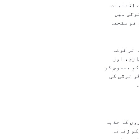
 اقدامات
ترقی میں
 تو متحدہ
 تر قرضہ
اری، اور
کو محسوس کر
ر ترقی کی
وں کا جذبہ
کو زیادہ