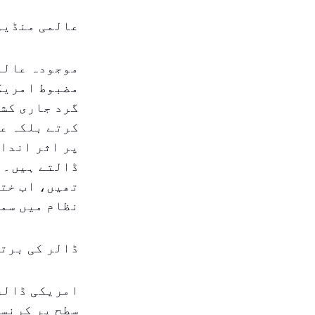
عالمی منڈیو
موجودہ عالمی
مضبوط امریکی
گرد جاری کشی
کرتے بلکہ عا
پر اثر انداز
ڈالتے ہیں۔ و
تھیں، اب ختم
نظام میں سم
ڈالر کی برتر
امریکی ڈالر 
سطح پر کرنسی