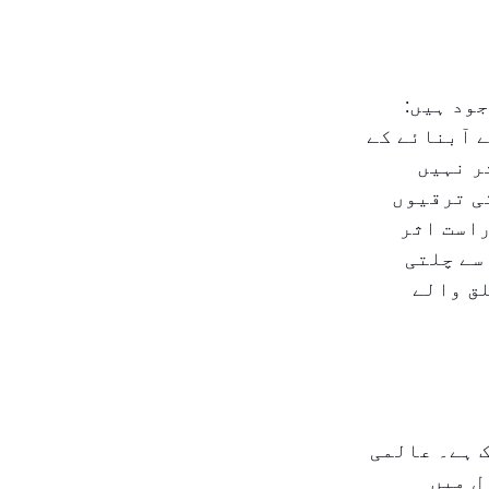
ود ہیں:
 آبنائے کے
ر نہیں
کی ترقیوں
راست اثر
سے چلتی
لق والے
 ہے۔ عالمی
ل میں