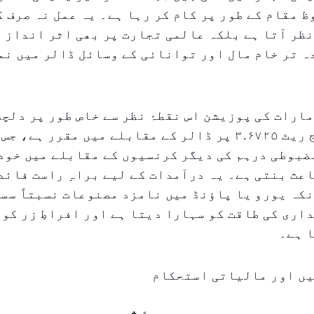
 مقام کے طور پر کام کر رہا ہے۔ یہ عمل نہ صرف 
ظر آتا ہے بلکہ عالمی تجارت پر بھی اثر انداز 
 تر خام مال اور توانائی کے وسائل ڈالر میں نم
ارات کی پوزیشن اس نقطۂ نظر سے خاص طور پر دلچس
کا ایکسچینج ریٹ ۳.۶۷۲۵ پر ڈالر کے مقابلے میں مقرر ہے
ضبوطی درہم کی دیگر کرنسیوں کے مقابلے میں خود
عث بنتی ہے۔ یہ درآمدات کے لیے براہِ راست فائد
کہ یورو یا پاؤنڈ میں نامزد مصنوعات نسبتاً سس
اری کی طاقت کو سہارا دیتا ہے اور افراطِ زر کو
 ہے۔
یں اور مالیاتی استحکام