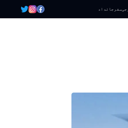
جی
سفر
جائداد