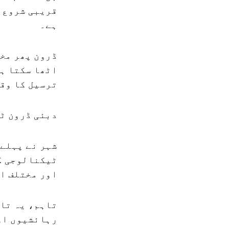
قریبی شروع 
ہے۔
ڈرون پھر مخت
اٹھا سکتا ہے
ترسیل کا وقت
دبئی ڈرون ٹ
شہر نے پہلے 
ٹیکنالوجی ک
اور مختلف اس
تاہم، یہ تاز
رہائشیوں او