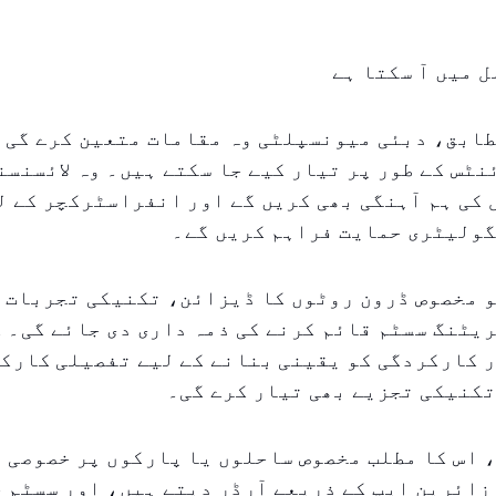
ل میں آ سکتا ہے
طابق، دبئی میونسپلٹی وہ مقامات متعین کرے گی 
ٹس کے طور پر تیار کیے جا سکتے ہیں۔ وہ لائسنسن
کی ہم آہنگی بھی کریں گے اور انفراسٹرکچر کے ل
گولیٹری حمایت فراہم کریں گے۔
و مخصوص ڈرون روٹوں کا ڈیزائن، تکنیکی تجربات 
یٹنگ سسٹم قائم کرنے کی ذمہ داری دی جائے گی۔ 
ر کارکردگی کو یقینی بنانے کے لیے تفصیلی کارک
تکنیکی تجزیے بھی تیار کرے گی۔
 اس کا مطلب مخصوص ساحلوں یا پارکوں پر خصوصی پ
زائرین ایپ کے ذریعے آرڈر دیتے ہیں، اور سسٹم 