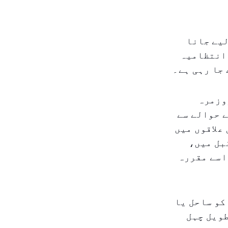
لیے جانا
انتظامیہ
وزمرہ
 حوالے سے
علاقوں میں
بل میں،
اسے مقررہ
کو ساحل یا
طویل چہل