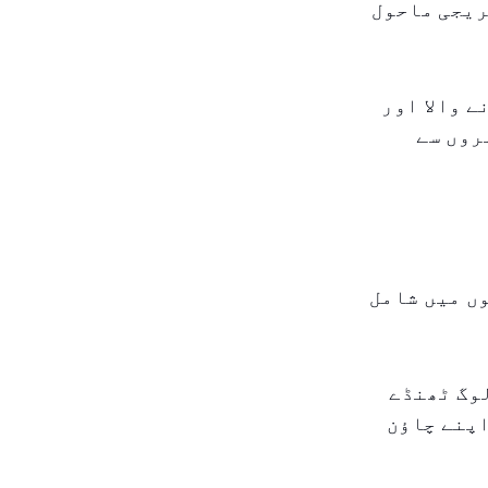
ریجی ماحول
 والا اور
روں سے
ں میں شامل
لوگ ٹھنڈے
اپنے چاؤن