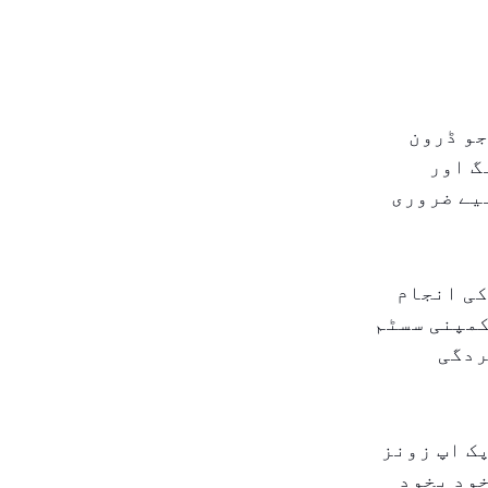
جو ڈرون
گ اور
یے ضروری
کی انجام
کمپنی سسٹم
ردگی
ک اپ زونز
خود بخود