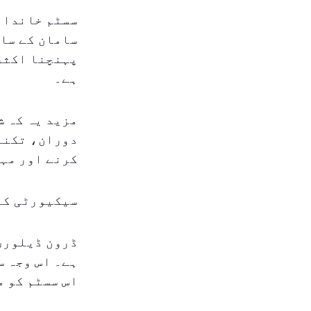
سسٹم خاندانی
سامان کے سات
پہنچنا اکثر 
ہے۔
مزید یہ کہ ش
دوران، تکنال
کرنے اور مہم
سیکیورٹی کا
ڈرون ڈیلوری 
ہے۔ اس وجہ س
اس سسٹم کو م