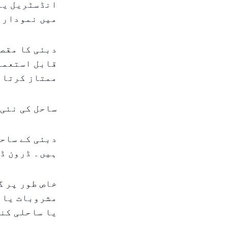
انڈسٹریل یا
میں نمودار 
دبئی کا مقصد
قابل استعمال
ممتاز کرتا ہ
ساحل کی نئی 
دبئی کے ساحل
ہیں۔ ڈرون ڈی
خاص طور پر گ
مشروبات یا ک
یا ساحلی کن