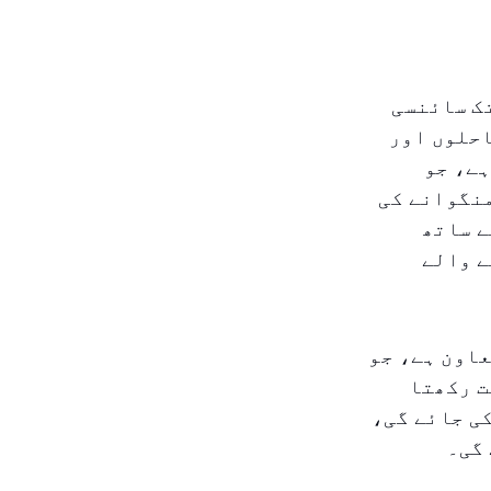
تک سائنسی
احلوں اور
ہے، جو
نگوانے کی
ے ساتھ
ے والے
اون ہے، جو
ت رکھتا
کی جائے گی،
 گی۔