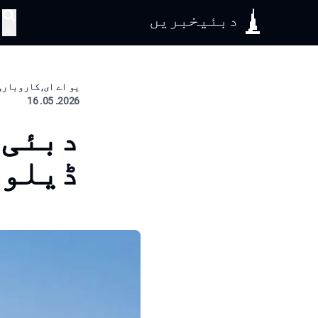
دبئیخبریں
تلاش
یو اے ای, کاروبار,
2026. 05. 16
دبئی 
ڈیلور