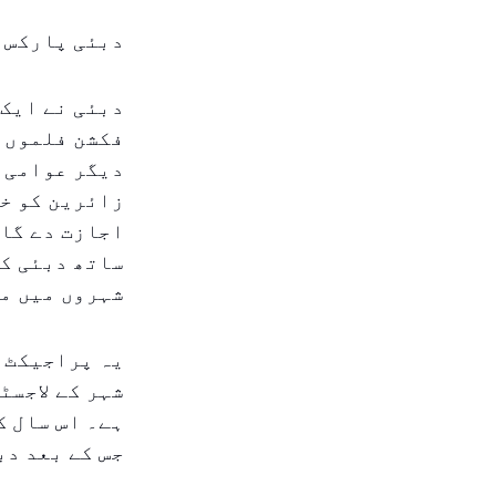
دبئی پارکس ا
دبئی نے ایک 
فکشن فلموں ک
دیگر عوامی 
زائرین کو خ
اجازت دے گا 
ساتھ دبئی کی
شہروں میں م
یہ پراجیکٹ د
شہر کے لاجسٹ
ہے۔ اس سال ک
جس کے بعد دب