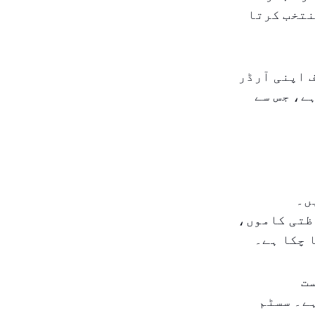
نتخب کرتا
 اپنی آرڈر
ے، جس سے
ں۔
ظتی کاموں،
 چکا ہے۔
ست
ے۔ سسٹم