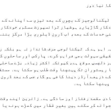
ا نیا دور
ٹیکنالوجیز کے بچوں کے بعد تیزی سے اپنانے کے 
دکار گاڑیاں، ہوشیار ٹرانسپورٹ سسٹم، خودکار 
ہ اہم ہے کہ ٹیکنالوجی صرف شاندار نہ ہو بلکہ ر
یقی سہولت بھی فراہم کرے۔ پارکس اور ساحلوں کے
ر دلچسپ موقع ہے، کیونکہ اکثر زیادہ بڑے ساحلی 
 ریستوران تک پہنچنا وقت طلب ہو سکتا ہے۔ مستق
ے ذریعے آرڈر دینا کافی ہو گا، جس کے بعد ڈرون 
پہنچا سکتا ہے۔
دی مقصد رفتار اور سادگی ہے۔ زائرین اپنے وقت 
وائے کر سکتے ہیں بغیر قطار میں کھڑے ہونے یا 