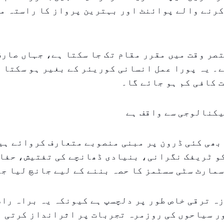
کرنے والے پوائنٹ اور بہترین پرواز کا راستہ م
صر وقت میں مقرر مقام تک جا سکتا ہے، جہاں صارف
۔ یہ پورا عمل انسانی کوریئر کے بغیر ہو سکتا ہ
 کافی کم ہو جائے گا۔
یکنالوجی سے واقف ہے
بھی کئی ڈرون پر مبنی منصوبے متعارف کروائے ہی
و ٹریفک نگرانی، بنیادی ڈھانچے کی تفتیش، حفا
مارٹ سٹی سسٹمز کا حصہ بننے کے لیے جانچ لیا جا
ہ ترقی خاص طور پر دلچسپ ہے کیونکہ یہ براہ را
ر سیاحوں کی روزمرہ تجربات پر اثرانداز کرتی ہ