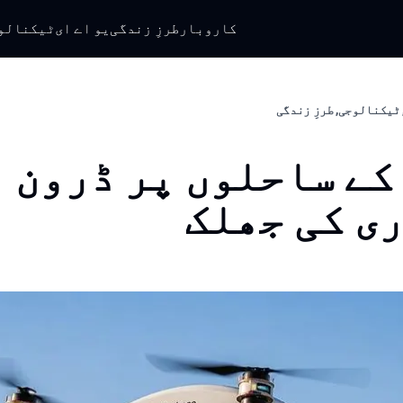
کاروبار
طرزِ زندگی
یو اے ای
ٹیکنالو
 ٹیکنالوجی, طرزِ زندگی
کے ساحلوں پر ڈرون
ی کی جھلک