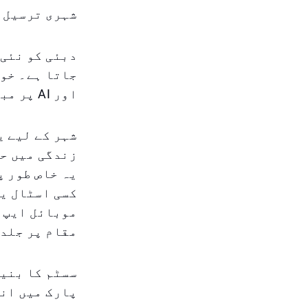
شہری ترسیل ک
دبئی کو نئی 
جاتا ہے۔ خو
اور AI پر مبنی خدمات کے بعد، اب ڈرون ڈیلوری بڑا مرکز بننے جا رہی ہے۔
شہر کے لیے ی
زندگی میں حق
یہ خاص طور پ
کسی اسٹال یا
موبائل ایپ ک
مقام پر جلد 
سسٹم کا بنیا
پارک میں انج