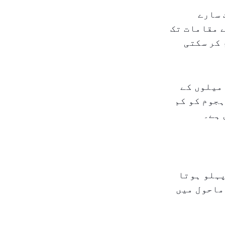
 سارے
 مقامات تک
 کر سکتی
میلوں کے
جوم کو کم
 ہے۔
پہلو ہوتا
ماحول میں