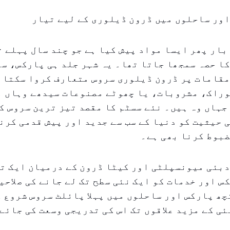
ور ساحلوں میں ڈرون ڈیلوری کے لیے تیار
بار پھر ایسا مواد پیش کیا ہے جو چند سال پہلے 
ا حصہ سمجھا جاتا تھا۔ یہ شہر جلد ہی پارکس، س
مقامات پر ڈرون ڈیلوری سروس متعارف کروا سکتا 
وراک، مشروبات، یا چھوٹے مصنوعات سیدھے وہاں م
جہاں وہ ہیں۔ نئے سسٹم کا مقصد تیز ترین سروس ک
 حیثیت کو دنیا کے سب سے جدید اور پیش قدمی کرن
ضبوط کرنا بھی ہے۔
بئی میونسپلٹی اور کیٹا ڈرون کے درمیان ایک تع
کس اور خدمات کو ایک نئی سطح تک لے جانے کی صلاحی
چھ پارکس اور ساحلوں میں پہلا پائلٹ سروس شروع 
ئی کے مزید علاقوں تک اس کی تدریجی وسعت کی جائے