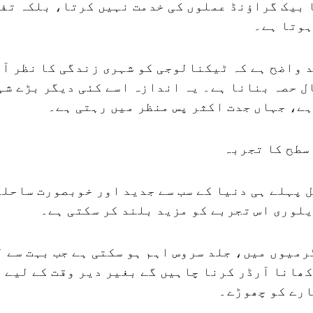
 بیک گراؤنڈ عملوں کی خدمت نہیں کرتا، بلکہ تف
ہوتا ہے۔
 واضح ہے کہ ٹیکنالوجی کو شہری زندگی کا نظر آنے
 حصہ بنانا ہے۔ یہ اندازہ اسے کئی دیگر بڑے شہ
ے، جہاں جدت اکثر پس منظر میں رہتی ہے۔
سطح کا تجربہ
 پہلے ہی دنیا کے سب سے جدید اور خوبصورت ساحلو
لوری اس تجربے کو مزید بلند کر سکتی ہے۔
رمیوں میں، جلد سروس اہم ہو سکتی ہے جب بہت سے 
ھانا آرڈر کرنا چاہیں گے بغیر دیر وقت کے لیے 
ارے کو چھوڑے۔