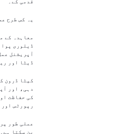
قدمی کے۔
یہ کس طرح عم
معاہدہ کے م
ڈیلوری پوائن
آپریشنل عمل 
ڈیٹا اور ری
کیٹا ڈرون ک
دہی، اور آپر
کی حفاظت او
رپورٹس اور 
عملی طور پر،
بن سکتا ہے۔ 