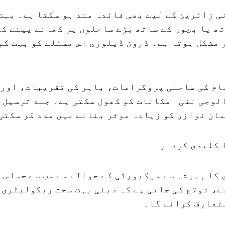
 زائرین کے لیے بھی فائدہ مند ہو سکتا ہے۔ بہت
ھ یا بچوں کے ساتھ بڑے ساحلوں پر کھانے پینے کے
مشکل ہوتا ہے۔ ڈرون ڈیلوری اس مسئلے کو بہت کم
ام کی ساحلی پروگرامات، باہر کی تقریبات، اور 
وجی نئی امکانات کو کھول سکتی ہے۔ جلد ترسیل ہ
ان نوازی کو زیادہ موثر بنانے میں مدد کر سکتی
 کلیدی کردار
کا ہمیشہ سے سیکیورٹی کے حوالے سے سب سے حساس 
ے، توقع کی جاتی ہے کہ دبئی بہت سخت ریگولیٹری 
تعارف کرائے گا۔