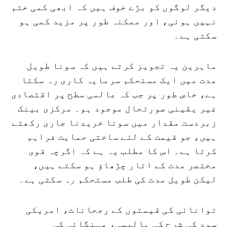
دیگر لوگوں کو بڑے خوف ہیں کہ ابھی کمی ختم
نہیں ہوئی، اور ممکنہ طور پر مزید کمی ہو
سکتی ہے۔
ماہرین یہ تجویز کرتے ہیں کہ سونا طویل
مدت میں ایک مستحکم سرمایہ کاری رہ سکتا
ہے، خاص طور پر جب کہ عالمی سطح پر اقتصادی
غیر یقینی صورتحال موجود ہو۔ مرکزی بینک
زبردست مقدار میں سونا خریدنا جاری رکھتے
ہیں، جو قیمت کے لئے ساختی حمایت فراہم
کرتا ہے۔ اس کا مطلب یہ ہے کہ اگرچہ قوی
مختصر مدت کے اتار چڑھاؤ ہو سکتے ہیں،
لیکن طویل مدت کی طلب مستحکم رہ سکتی ہے۔
توانائی کی قیمتوں کے رجحانات، امریکی
سود کی شرح کی پالیسی، مہنگائی کی