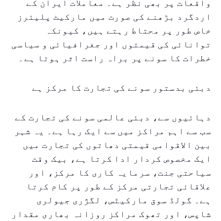
واقعات پر بھی نظر ہے۔ معاملات ایران کے
اردگرد بڑھنے کی صورت میں مارکیٹ پلیئرز
خاص طور پر محتاط رہتے ہیں، کیونکہ
توانائی کی قیمتوں اور جغرافیائی و سیاسی
خطرات کا سونے پر براہ راست اثر ہوتا ہے۔
دبئی بدستور سونے کی تجارت کا مرکز ہے
دہائیوں سے، دبئی عالمی سونے کی تجارت کے
سب سے اہم مراکز میں سے ایک رہا ہے۔ یہ شہر
بین الاقوامی قیمتی دھاتوں کی تجارت میں
ایک مخصوص کردار ادا کرتا ہے، بیک وقت
سیاحتی جنت، سرمایہ کاری کا مرکز، اور
علاقائی تجارتی مرکز کے طور پر کام کرتا
ہے۔ گولڈ سوق مارکیٹس، لگژری جیولری
شاپس، اور تھوک مراکز روزانہ بھاری مقدار