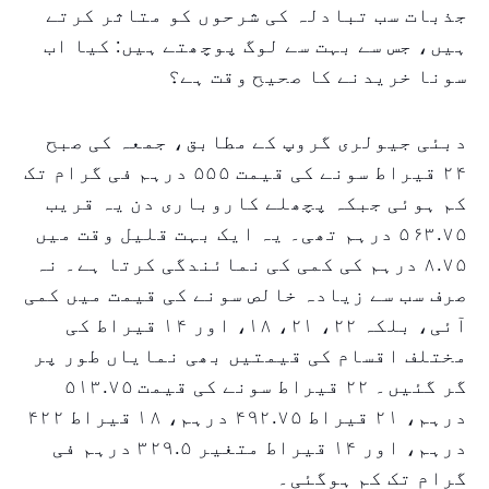
جذبات سب تبادلہ کی شرحوں کو متاثر کرتے
ہیں، جس سے بہت سے لوگ پوچھتے ہیں: کیا اب
سونا خریدنے کا صحیح وقت ہے؟
دبئی جیولری گروپ کے مطابق، جمعہ کی صبح
۲۴ قیراط سونے کی قیمت ۵۵۵ درہم فی گرام تک
کم ہوئی جبکہ پچھلے کاروباری دن یہ قریب
۵۶۳.۷۵ درہم تھی۔ یہ ایک بہت قلیل وقت میں
۸.۷۵ درہم کی کمی کی نمائندگی کرتا ہے۔ نہ
صرف سب سے زیادہ خالص سونے کی قیمت میں کمی
آئی، بلکہ ۲۲، ۲۱، ۱۸، اور ۱۴ قیراط کی
مختلف اقسام کی قیمتیں بھی نمایاں طور پر
گر گئیں۔ ۲۲ قیراط سونے کی قیمت ۵۱۳.۷۵
درہم، ۲۱ قیراط ۴۹۲.۷۵ درہم، ۱۸ قیراط ۴۲۲
درہم، اور ۱۴ قیراط متغیر ۳۲۹.۵ درہم فی
گرام تک کم ہوگئی۔