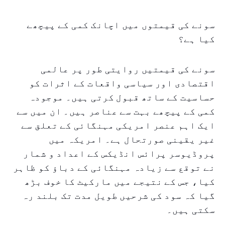
سونے کی قیمتوں میں اچانک کمی کے پیچھے
کیا ہے؟
سونے کی قیمتیں روایتی طور پر عالمی
اقتصادی اور سیاسی واقعات کے اثرات کو
حساسیت کے ساتھ قبول کرتی ہیں۔ موجودہ
کمی کے پیچھے بہت سے عناصر ہیں۔ ان میں سے
ایک اہم عنصر امریکی مہنگائی کے تعلق سے
غیر یقینی صورتحال ہے۔ امریکہ میں
پروڈیوسر پرائس انڈیکس کے اعداد و شمار
نے توقع سے زیادہ مہنگائی کے دباؤ کو ظاہر
کیا، جس کے نتیجے میں مارکیٹ کا خوف بڑھ
گیا کہ سود کی شرحیں طویل مدت تک بلند رہ
سکتی ہیں۔