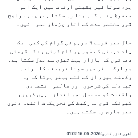
پر، سونا غیر یقینی اوقات میں ایک اہم
محفوظ پناہ گاہ بنا رہ سکتا ہے، چاہے واضح
قوی مختصر مدت کے اتار چڑھاؤ نظر آئیں۔
حال میں قریب ۹ درہم فی گرام کی کمی ایک
یاد دہانی کے طور پر کام کرتی ہے کہ قیمتی
دھاتوں کا بازار بہت تیزی سے بدل سکتا ہے۔
جو لوگ دبئی میں سونا خریدنے کا ارادہ
رکھتے ہیں، ان کے لئے بہتر ہوگا کہ وہ
تبادلہ کی شرحوں اور عالمی اقتصادی
واقعات کو مسلسل نظر انداز نہیں کریں،
کیونکہ قوی مارکیٹ کی تحریکات آئندہ دنوں
میں جاری رہ سکتے ہیں۔
آخری تازہ کاری:
2026. 05. 16 01:02