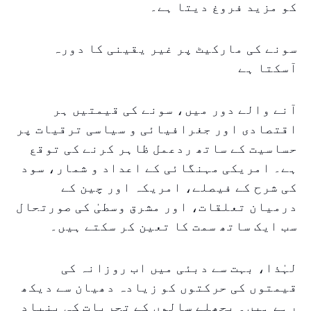
کو مزید فروغ دیتا ہے۔
سونے کی مارکیٹ پر غیر یقینی کا دورہ
آسکتا ہے
آنے والے دور میں، سونے کی قیمتیں ہر
اقتصادی اور جغرافیائی و سیاسی ترقیات پر
حساسیت کے ساتھ ردعمل ظاہر کرنے کی توقع
ہے۔ امریکی مہنگائی کے اعداد و شمار، سود
کی شرح کے فیصلے، امریکہ اور چین کے
درمیان تعلقات، اور مشرق وسطیٰ کی صورتحال
سب ایک ساتھ سمت کا تعین کر سکتے ہیں۔
لہٰذا، بہت سے دبئی میں اب روزانہ کی
قیمتوں کی حرکتوں کو زیادہ دھیان سے دیکھ
رہے ہیں۔ پچھلے سالوں کے تجربات کی بنیاد