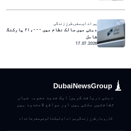
یو اے ای, سفر, طرزِ زندگی
دبئی میں سالک نظام میں ۲۱،۰۰۰ پارکنگ
شامل
2026. 07. 17
DubaiNewsGroup
دبئی دریافت کریں: ایک جدید عجوبہ جہاں
ثقافتیں ملتی ہیں اور مواقع لامحدود ہیں
کاروبار
طرزِ زندگی
یو اے ای
ٹیکنالوجی
سفر
جائداد