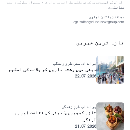
اگر آپ کو اس صفحے پر کوئی غلطی نظر آئے تو براہ کرم
ہمیں ای میل کے ذریعے
مطلع کریں
۔
مصنف: زولتان ایگری
egri.zoltan@dubainewsgroup.com
تازہ ترین خبریں
یو اے ای, سفر, طرزِ زندگی
دبئی میں رشتہ داروں کو بلانے کی اسکیم
2026. 07. 22
یو اے ای, طرزِ زندگی
تازہ کھجوریں: دبئی کی ثقافت اور ہم
آہنگی
2026. 07. 21