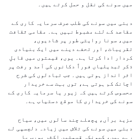
میں سونے کی نقل و حمل کرتے ہیں۔
دبئی میں سونے کی طلب صرف سرمایہ کاری کے
مقاصد کے لئے مضبوط نہیں ہے۔ مقامی ثقافت
میں، سونا روایتی طور پر شادیوں،
تقریبات، اور تحفے دینے میں ایک بنیادی
کردار ادا کرتا ہے۔ یوں، قیمتوں میں قابلِ
ذکر تبدیلیاں فوراً دکانوں کی آمد و رفت پر
اثر انداز ہوتی ہیں۔ جب تبادلوں کی شرح
اچانک کم ہوتی ہے، توں بہت سے خریدار
محسوس کرتے ہیں کہ زیور یا سرمایہ کاری کے
سونے کی خریداری کا موقع دستیاب ہے۔
مزید برآں، پچھلے چند سالوں میں، سیاح
دبئی میں سونے کی تلاش میں زیادہ دلچسپی لے
رہے ہیں، کیونکہ قیمتیں اکثر یورپ یا