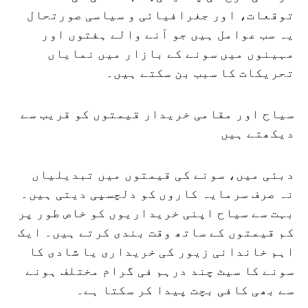
توقعات، اور جغرافیائی و سیاسی صورتحال
یہ سب عوامل ہیں جو آنے والے ہفتوں اور
مہینوں میں سونے کے بازار میں نمایاں
تحریکات کا سبب بن سکتے ہیں۔
سیاح اور مقامی خریدار قیمتوں کو قریب سے
دیکھتے ہیں
دبئی میں، سونے کی قیمتوں میں تبدیلیاں
نہ صرف سرمایہ کاروں کو دلچسپی دیتی ہیں۔
بہت سے سیاح اپنی خریداریوں کو خاص طور پر
کم قیمتوں کے ساتھ وقت بندی کرتے ہیں۔ ایک
اہم خاندانی زیور کی خریداری یا شادی کا
سونے کا سیٹ چند درہم فی گرام مختلف ہونے
سے بھی کافی بچت پیدا کر سکتا ہے۔