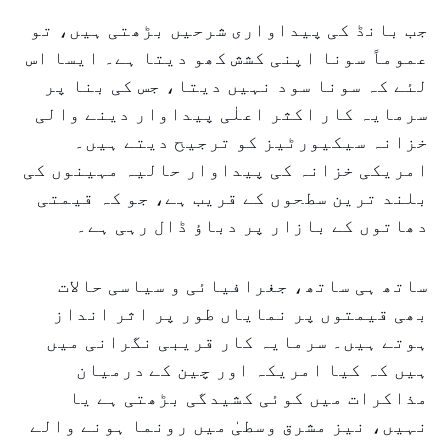
جب بانڈ کی پیداواری شرحیں بڑھتی ہیں، تو
عموماً سونا اپنی کشش کھو دیتا ہے۔ ایسا اس
لئے کہ سونا سود نہیں دیتا، جس کی بنا پر
سرمایہ کار اکثر اعلٰی پیداوار دینے والی
خزانہ سیکیورٹیز کو ترجیح دیتے ہیں۔
امریکی خزانہ کی پیداوار حالیہ مہینوں کی
بلند ترین سطحوں کے قریب ہے، جو کہ قیمتی
دھاتوں کے بازار پر دباؤ ڈال رہی ہے۔
ساتھ ہی ساتھ، جغرافیائی و سیاسی حالات
بھی قیمتوں پر نمایاں طور پر اثر انداز
ہوتے ہیں۔ سرمایہ کار قریبی نگرانی میں
ہیں کہ کیا امریکہ اور چین کے درمیان
مذاکرات میں کوئی کشیدگی بڑھتی ہے یا
نہیں، نیز مشرق وسطیٰ میں رونما ہونے والے