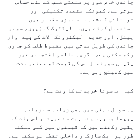
چاندی خاص طور پر صنعتی طلب کے لئے حساس
ہوتی ہے، کیونکہ متعدد تکنیکی اور
توانائی کے شعبے اسے بڑی مقدار میں
استعمال کرتے ہیں۔ الیکٹرک گاڑیوں، سولر
پینل، اور جدید الیکٹرونک آلات کی پیداوار
چاندی کی طویل مدتی میں مضبوط طلب کو جاری
رکھ سکتی ہے، اگرچہ عالمی اقتصادی غیر
یقینی صورتحال اس کی قیمت کو مختصر مدت
میں کھینچ رہی ہے۔
کیا اب سونا خریدنے کا وقت ہے؟
یہ سوال دبئی میں بھی زیادہ سے زیادہ
پوچھا جا رہا ہے۔ بہت سے خریدار اس بات کا
یقین رکھتے ہیں کہ قیمتوں میں کمی ممکنہ
طور پر ایک سازگار داخلی نقطہ ہو سکتا ہے۔