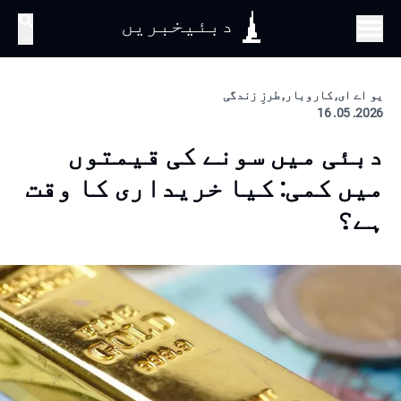
دبئیخبریں
تلاش
یو اے ای, کاروبار, طرزِ زندگی
2026. 05. 16
دبئی میں سونے کی قیمتوں
میں کمی: کیا خریداری کا وقت
ہے؟