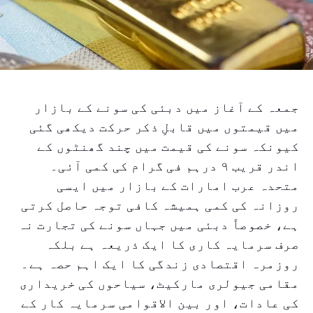
جمعہ کے آغاز میں دبئی کی سونے کے بازار
میں قیمتوں میں قابلِ ذکر حرکت دیکھی گئی
کیونکہ سونے کی قیمت میں چند گھنٹوں کے
اندر قریب ۹ درہم فی گرام کی کمی آئی۔
متحدہ عرب امارات کے بازار میں ایسی
روزانہ کی کمی ہمیشہ کافی توجہ حاصل کرتی
ہے، خصوصاً دبئی میں جہاں سونے کی تجارت نہ
صرف سرمایہ کاری کا ایک ذریعہ ہے بلکہ
روزمرہ اقتصادی زندگی کا ایک اہم حصہ ہے۔
مقامی جیولری مارکیٹ، سیاحوں کی خریداری
کی عادات، اور بین الاقوامی سرمایہ کار کے