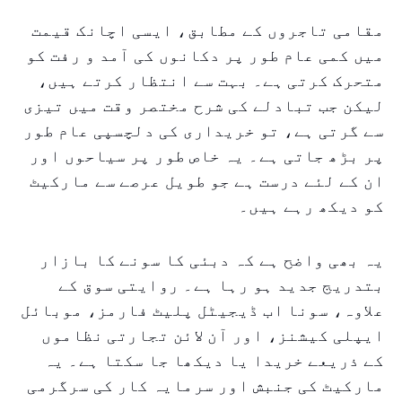
مقامی تاجروں کے مطابق، ایسی اچانک قیمت
میں کمی عام طور پر دکانوں کی آمد و رفت کو
متحرک کرتی ہے۔ بہت سے انتظار کرتے ہیں،
لیکن جب تبادلے کی شرح مختصر وقت میں تیزی
سے گرتی ہے، تو خریداری کی دلچسپی عام طور
پر بڑھ جاتی ہے۔ یہ خاص طور پر سیاحوں اور
ان کے لئے درست ہے جو طویل عرصے سے مارکیٹ
کو دیکھ رہے ہیں۔
یہ بھی واضح ہے کہ دبئی کا سونے کا بازار
بتدریج جدید ہو رہا ہے۔ روایتی سوق کے
علاوہ، سونا اب ڈیجیٹل پلیٹ فارمز، موبائل
ایپلی کیشنز، اور آن لائن تجارتی نظاموں
کے ذریعے خریدا یا دیکھا جا سکتا ہے۔ یہ
مارکیٹ کی جنبش اور سرمایہ کار کی سرگرمی