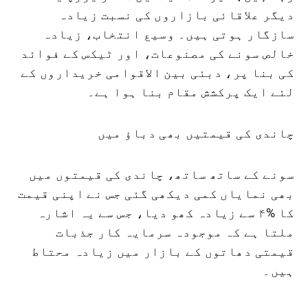
دیگر علاقائی بازاروں کی نسبت زیادہ
سازگار ہوتی ہیں۔ وسیع انتخاب، زیادہ
خالص سونے کی مصنوعات، اور ٹیکس کے فوائد
کی بنا پر، دبئی بین الاقوامی خریداروں کے
لئے ایک پرکشش مقام بنا ہوا ہے۔
چاندی کی قیمتیں بھی دباؤ میں
سونے کے ساتھ ساتھ، چاندی کی قیمتوں میں
بھی نمایاں کمی دیکھی گئی جس نے اپنی قیمت
کا %۴ سے زیادہ کھو دیا، جس سے یہ اشارہ
ملتا ہے کہ موجودہ سرمایہ کار جذبات
قیمتی دھاتوں کے بازار میں زیادہ محتاط
ہیں۔