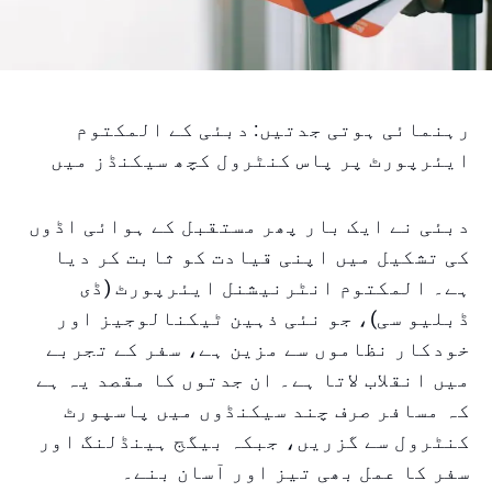
رہنمائی ہوتی جدتیں: دبئی کے المکتوم
ایئرپورٹ پر پاس کنٹرول کچھ سیکنڈز میں
دبئی نے ایک بار پھر مستقبل کے ہوائی اڈوں
کی تشکیل میں اپنی قیادت کو ثابت کر دیا
ہے۔ المکتوم انٹرنیشنل ایئرپورٹ (ڈی
ڈبلیو سی)، جو نئی ذہین ٹیکنالوجیز اور
خودکار نظاموں سے مزین ہے، سفر کے تجربے
میں انقلاب لاتا ہے۔ ان جدتوں کا مقصد یہ ہے
کہ مسافر صرف چند سیکنڈوں میں پاسپورٹ
کنٹرول سے گزریں، جبکہ بیگج ہینڈلنگ اور
سفر کا عمل بھی تیز اور آسان بنے۔