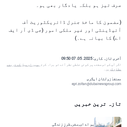
صرف تیز ہو بلکہ یادگار بھی ہو۔
(مضمون کا ماخذ جنرل ڈائریکٹوریٹ آف
آئیڈینٹی اور غیر ملکی امور (جی ڈی آر ایف
اے) کا بیانہ ہے۔)
آخری تازہ کاری:
2025. 05. 07 09:50
اگر آپ کو اس صفحے پر کوئی غلطی نظر آئے تو براہ کرم
ہمیں ای میل کے ذریعے
مطلع کریں
۔
مصنف: زولتان ایگری
egri.zoltan@dubainewsgroup.com
تازہ ترین خبریں
یو اے ای, سفر, طرزِ زندگی