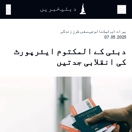
دبئیخبریں
تلاش
یو اے ای, ٹیکنالوجی, سفر, طرزِ زندگی
2025. 05. 07
دبئی کے المکتوم ایئرپورٹ
کی انقلابی جدتیں