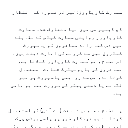
سمارٹ کاریڈورز: تیز تر عبور، کم انتظار
ڈی ڈبلیو سی میں نیا متعارف شدہ سمارٹ
کاریڈورز روایتی سمارٹ گیٹس کے مقابلے
میں دس گنا زائد مسافروں کو پاسپورٹ
کنٹرول میں سے گزرنے کی اجازت دیتے ہیں۔
اس نظام، جو 'سمارٹ کاریڈور' کہلاتا ہے،
مسافروں کی بایومیٹرک شناخت استعمال
کرتا ہے، جس سے روایتی پاسپورٹ پر مہر
لگانے یا دستی چیکز کی ضرورت ختم ہو جاتی
ہے۔
یہ نظام مصنوعی ذہانت (اے آئی) کو استعمال
کرتا ہے جو خودکار طور پر پاسپورٹس چیک
اور منظور کرتا ہے، جس کی وجہ سے گزرنے کا