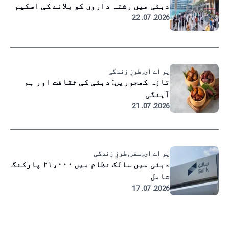
دبئی میں رشتہ داروں کو بلانے کی اسکیم
2026. 07. 22
یو اے ای, طرزِ زندگی
تازہ کھجوریں: دبئی کی ثقافت اور ہم
آہنگی
2026. 07. 21
یو اے ای, سفر, طرزِ زندگی
دبئی میں سالک نظام میں ۲۱،۰۰۰ پارکنگ
شامل
2026. 07. 17