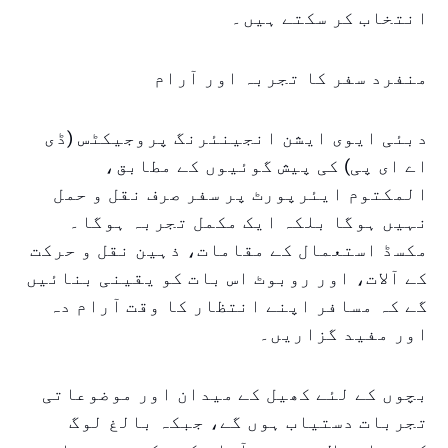
انتخاب کر سکتے ہیں۔
منفرد سفر کا تجربہ اور آرام
دبئی ایوی ایشن انجینئرنگ پروجیکٹس (ڈی
اے ای پی) کی پیش گوئیوں کے مطابق،
المکتوم ایئرپورٹ پر سفر صرف نقل و حمل
نہیں ہوگا بلکہ ایک مکمل تجربہ ہوگا۔
مکسڈ استعمال کے مقامات، ذہین نقل و حرکت
کے آلات، اور روبوٹ اس بات کو یقینی بنائیں
گے کہ مسافر اپنے انتظار کا وقت آرام دہ
اور مفید گزاریں۔
بچوں کے لئے کھیل کے میدان اور موضوعاتی
تجربات دستیاب ہوں گے، جبکہ بالغ لوگ