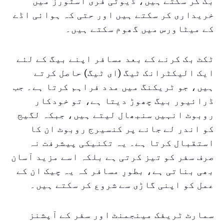
بُک کر سکتے ہیں، ڈیوٹی فری اسٹورز میں
خریداری کر سکتے ہیں اور حتی کہ ہوائی اڈے
کے میٹاورس میں گھوم سکتے ہیں۔
ٹکٹ بک کرنے کے بعد مسافر اپنے بیگ کے لئے
ایک الیکٹرانک ٹیگ (ای ٹیگ) حاصل کرتے
ہیں، جو ٹریکنگ میں مدد فراہم کرتا ہے۔ جب
ڈرائیور بیگ چھوڑ دیتا ہے، تو خودکار
روبوٹ انہیں سنبھال لیتے ہیں، جبکہ لگیج
کو اندر لے جانے پر کنسیرج روبوٹ ان کا
استقبال کرتا ہے۔ یہ تکنیکی پیشرفت نہ
صرف سفر کو تیز کرتی ہے بلکہ اسے مزید آسان
بھی بناتی ہے، بطورِ مسافر کہ یہ چیک ان کے
عمل کو اپنی گاڑی سے شروع کر سکتے ہیں۔
سمارٹ ٹریفک مینجمنٹ اور سفر کے آپشنز