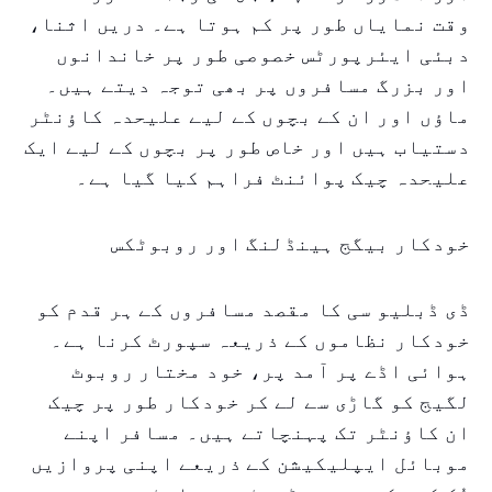
وقت نمایاں طور پر کم ہوتا ہے۔ دریں اثنا،
دبئی ایئرپورٹس خصوصی طور پر خاندانوں
اور بزرگ مسافروں پر بھی توجہ دیتے ہیں۔
ماؤں اور ان کے بچوں کے لیے علیحدہ کاؤنٹر
دستیاب ہیں اور خاص طور پر بچوں کے لیے ایک
علیحدہ چیک پوائنٹ فراہم کیا گیا ہے۔
خودکار بیگج ہینڈلنگ اور روبوٹکس
ڈی ڈبلیو سی کا مقصد مسافروں کے ہر قدم کو
خودکار نظاموں کے ذریعہ سپورٹ کرنا ہے۔
ہوائی اڈے پر آمد پر، خود مختار روبوٹ
لگیج کو گاڑی سے لے کر خودکار طور پر چیک
ان کاؤنٹر تک پہنچاتے ہیں۔ مسافر اپنے
موبائل ایپلیکیشن کے ذریعے اپنی پروازیں