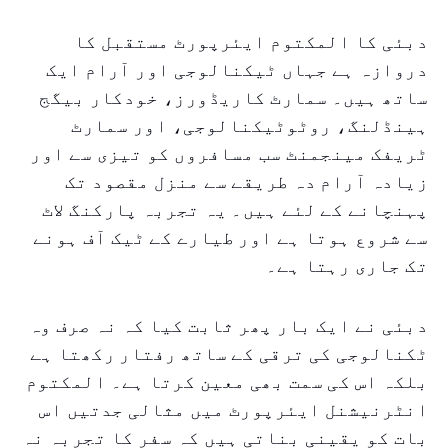
دبئی کا المکتوم ایئرپورٹ مستقبل کا
دروازہ ہے جہاں ٹیکنالوجی اور آرام ایک
ساتھ ہیں۔ سمارٹ کاریڈورز، خودکار بیگج
ہینڈلنگ، روٹوٹیکنالوجی، اور سمارٹ
ٹریفک مینجمنٹ سب مسافروں کو تیزی سے اور
زیادہ آرام دہ طریقے سے منزل مقصود تک
پہنچانے کے لئے ہیں۔ یہ تجربہ پارکنگ لاٹ
سے شروع ہوتا ہے اور طیارے کے ٹیک آف ہونے
تک جاری رہتا ہے۔
دبئی نے ایک بار پھر ثابت کیا کہ نہ صرف وہ
ٹکنالوجی کی ترقی کے ساتھ رفتار رکھتا ہے
بلکہ اس کی سمت بھی معین کرتا ہے۔ المکتوم
انٹرنیشنل ایئرپورٹ میں مثالی جدتیں اس
بات کو یقینی بناتی ہیں کہ سفر کا تجربہ نہ