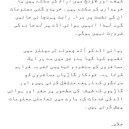
کیفے اور لاؤنج میں آرام کر سکتے ہیں یا
خریداری کر سکتے ہیں۔ خریدی گئی مصنوعات
ان کی نشست پر براہ راست پہنچائی جائیں
گی، لہذا انہیں ہوائی اڈے پر لے جانے کی
ضرورت نہیں ہوگی۔
ہوائی اڈے کو آٹھ چھوٹے ٹرمینلز میں
تقسیم کیا گیا ہے، جن میں سے ہر ایک
مسافروں کو منفرد، تہذیبی تجربہ فراہم
کرتا ہے۔ خودکار گاڑیاں مسافروں کو
سرنگوں کے ذریعے منتقل کرتی ہیں، اور
گاڑیوں کے شیشہ کی سطحوں پر سفر اور ہوائی
اڈے کی خدمات کے بارے میں تعاملی معلومات
پیش کرتی ہیں۔
خلاصہ