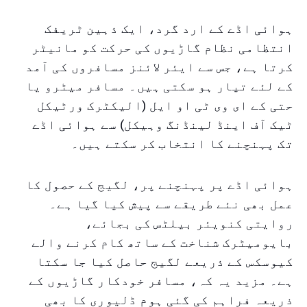
ہوائی اڈے کے ارد گرد، ایک ذہین ٹریفک
انتظامی نظام گاڑیوں کی حرکت کو مانیٹر
کرتا ہے، جس سے ایئر لائنز مسافروں کی آمد
کے لئے تیار ہو سکتی ہیں۔ مسافر میٹرو یا
حتی کے ای وی ٹی او ایل (الیکٹرک ورٹیکل
ٹیک آف اینڈ لینڈنگ وہیکل) سے ہوائی اڈے
تک پہنچنے کا انتخاب کر سکتے ہیں۔
ہوائی اڈے پر پہنچنے پر، لگیج کے حصول کا
عمل بھی نئے طریقے سے پیش کیا گیا ہے۔
روایتی کنویئر بیلٹس کی بجائے،
بایومیٹرک شناخت کے ساتھ کام کرنے والے
کیوسکس کے ذریعے لگیج حاصل کیا جا سکتا
ہے۔ مزید یہ کہ، مسافر خودکار گاڑیوں کے
ذریعہ فراہم کی گئی ہوم ڈلیوری کا بھی