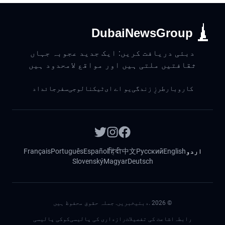
DubaiNewsGroup
دبئی دریافت کریں: ایک جدید عجوبہ جہاں
ثقافتیں ملتی ہیں اور مواقع لامحدود ہیں
کاروبار
طرزِ زندگی
یو اے ای
ٹیکنالوجی
سفر
جائداد
اردو
English
Русский
中文
हिंदी
Español
Português
Français
Slovenský
Magyar
Deutsch
©
2026
.دبئیخبریں. جملہ حقوق محفوظ ہیں
رابطہ
اشاعت کی تفصیلات
رازداری کی پالیسی
کوکی پالیسی