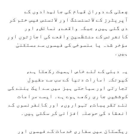
چھٹی کے دوران قیام کی جائیدادوں کے
آپریٹرز کے لائسنسنگ اور لائسنس فیس ختم کر
دی گئی ہیں، جبکہ واقعے، نمائش، اور
کانفرنس کے منتظمین واقعے کی اجازتوں اور
مؤخر شدہ یا منسوخی کی فیسوں سے مستثنیٰ
ہیں۔
یہ دبئی کے لئے خاص اہمیت رکھتا ہے،
کیونکہ امارات دنیا کے سب سے مقبول
تجارتی اور سیاحتی ہبز میں سے ایک بننے کی
کوششیں جاری رکھے ہوے ہے۔ ایسے مراعات
نئے تقریبات، تہواروں، اور کانفرنسوں کے
انعقاد کی حوصلہ افزائی کر سکتی ہیں۔
ریگستان میں سفاری خدمات کے فیسوں اور