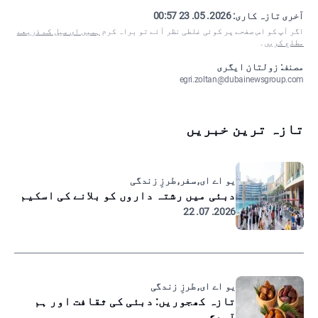
آخری تازہ کاری:
2026. 05. 23 00:57
اگر آپ کو اس صفحے پر کوئی غلطی نظر آئے تو براہ کرم
ہمیں ای میل کے ذریعے
مطلع کریں
۔
مصنف: زولتان ایگری
egri.zoltan@dubainewsgroup.com
تازہ ترین خبریں
یو اے ای, سفر, طرزِ زندگی
دبئی میں رشتہ داروں کو بلانے کی اسکیم
2026. 07. 22
یو اے ای, طرزِ زندگی
تازہ کھجوریں: دبئی کی ثقافت اور ہم