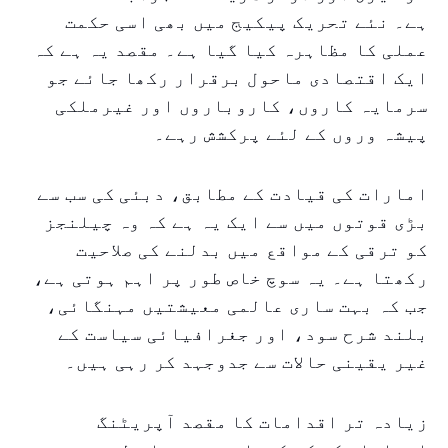
ہے۔ نئے تحریک پیکیج میں بھی اسی حکمت
عملی کا مظاہرہ کیا گیا ہے۔ مقصد یہ ہے کہ
ایک اقتصادی ماحول برقرار رکھا جائے جو
سرمایہ کاروں، کاروباروں اور غیرملکی
پیشہ وروں کے لئے پرکشش رہے۔
امارات کی قیادت کے مطابق، دبئی کی سب سے
بڑی قوتوں میں سے ایک یہ ہے کہ وہ چیلنجز
کو ترقی کے مواقع میں بدلنے کی صلاحیت
رکھتا ہے۔ یہ سوچ خاص طور پر اہم ہوتی ہے،
جب کہ بہت ساری عالمی معیشتیں مہنگائی،
بلند شرح سود، اور جغرافیائی سیاست کے
غیر یقینی حالات سے جدوجہد کر رہی ہیں۔
زیادہ تر اقدامات کا مقصد آپریٹنگ