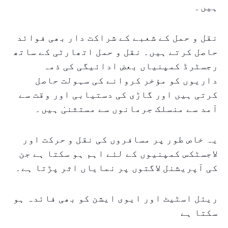
ہیں۔
نقل و حمل کے شعبے کے شراکت دار بھی فوائد
حاصل کرتے ہیں۔ نقل و حمل اتھارٹی کے ساتھ
رجسٹرڈ کمپنیاں بعض ادائیگی کی ذمہ
داریوں کو مؤخر کروانے کی سہولت حاصل
کرتی ہیں اور گاڑی کی دستیابی اور وقت سے
آمد سے منسلک جرمانوں سے مستثنیٰ ہیں۔
یہ خاص طور پر مسافروں کی نقل و حرکت اور
لاجسٹکس کمپنیوں کے لئے اہم ہو سکتا ہے جن
کی آپریشنل لاگتوں پر نمایاں اثر پڑتا ہے۔
ریئل اسٹیٹ اور ایوی ایشن کو بھی فائدہ ہو
سکتا ہے