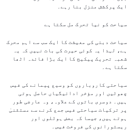
ایک پرکشش منزل بنا رہے۔
سیاحت کو نیا تحرک مل سکتا ہے
سیاحت دبئی کی معیشت کا ایک سب سے اہم محرک
ہے، لہذا یہ کوئی حیرت کی بات نہیں کہ یہ
شعبہ تحریک پیکیج کا ایک بڑا فائدہ اٹھا
سکتا ہے۔
سیاحتی کاروباروں کو وسیع پیمانے کی فیس
چھوٹیں اور مؤخر ادائیگیاں حاصل ہوتی
ہیں۔ دوسری باتوں کے علاوہ، وہ عارضی طور
پر ترکیات سیاحتی فیس جمع کرنے سے مستثنیٰ
ہوتے ہیں، جیسا کہ بعض ہوٹلوں اور
ریستورانوں کی فروخت فیس۔