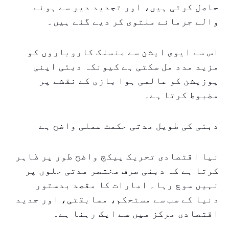
حاصل کرتی ہیں، اور تجدید دیر سے ہونے
والے جرمانے ملتوی کر دیے گئے ہیں۔
اس سے ایوی ایشن سے منسلک کاروباروں کو
مزید مدد مل سکتی ہے کیونکہ دبئی اپنی
پوزیشن کو عالمی ہوا بازی کے نقشے پر
مضبوط کرتا ہے۔
دبئی کی طویل مدتی حکمت عملی واضح ہے
نیا اقتصادی تحریک پیکج واضح طور پر ظاہر
کرتا ہے کہ دبئی صرف مختصر مدتی حلوں پر
نہیں سوچ رہا۔ امارات کا مقصد بدستور
دنیا کے سب سے مستحکم، مسابقتی، اور جدید
اقتصادی مرکز میں سے ایک رہنا ہے۔