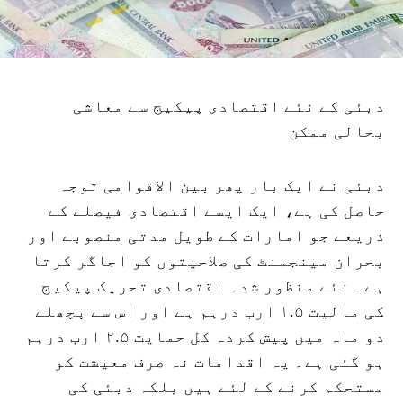
دبئی کے نئے اقتصادی پیکیج سے معاشی
بحالی ممکن
دبئی نے ایک بار پھر بین الاقوامی توجہ
حاصل کی ہے، ایک ایسے اقتصادی فیصلے کے
ذریعے جو امارات کے طویل مدتی منصوبے اور
بحران مینجمنٹ کی صلاحیتوں کو اجاگر کرتا
ہے۔ نئے منظور شدہ اقتصادی تحریک پیکیج
کی مالیت ۱.۵ ارب درہم ہے اور اس سے پچھلے
دو ماہ میں پیش کردہ کل حمایت ۲.۵ ارب درہم
ہو گئی ہے۔ یہ اقدامات نہ صرف معیشت کو
مستحکم کرنے کے لئے ہیں بلکہ دبئی کی