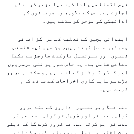
فیس اقساط میں ادا کرنے یا مؤخر کرنے کی
اجازت ہے۔ اس کے علاوہ، وہ جرمانوں کی
ادائیگی کو مؤخر کر سکتے ہیں۔
ابتدائی بچپن کے تعلیم کے مراکز اضافی
چھوٹیں حاصل کرتے ہیں، جن میں کچھ لائسنس
فیسوں اور میونسپل مارکیٹ چارجز سے مکمل
معافی شامل ہے۔ یہ خاص طور پر نئی نرسریوں
اور کنڈر گارٹنز کے لئے اہم ہو سکتا ہے، جو
بڑے سرمایہ کاری اخراجات کے ساتھ کام
کرتے ہیں۔
علم فنڈ زیر تعمیر اداروں کے لئے جزوی
کرایہ معافی اور طویل تر کرایہ معافی کی
مدت فراہم کرتا ہے۔ یہ ضرور کرے گا کہ دبئی
بین الاقوامی تعلیمی سرمایہ کاری کے لئے