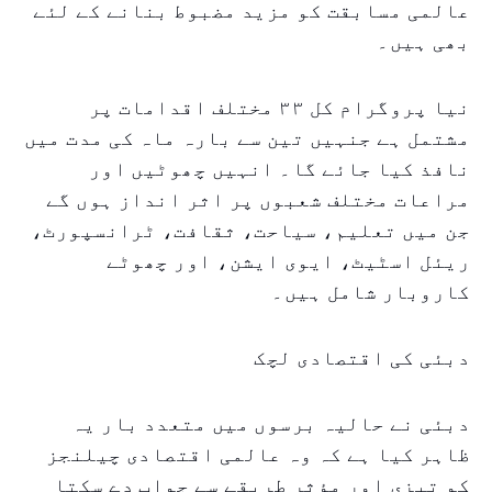
عالمی مسابقت کو مزید مضبوط بنانے کے لئے
بھی ہیں۔
نیا پروگرام کل ۳۳ مختلف اقدامات پر
مشتمل ہے جنہیں تین سے بارہ ماہ کی مدت میں
نافذ کیا جائے گا۔ انہیں چھوٹیں اور
مراعات مختلف شعبوں پر اثر انداز ہوں گے
جن میں تعلیم، سیاحت، ثقافت، ٹرانسپورٹ،
ریئل اسٹیٹ، ایوی ایشن، اور چھوٹے
کاروبار شامل ہیں۔
دبئی کی اقتصادی لچک
دبئی نے حالیہ برسوں میں متعدد بار یہ
ظاہر کیا ہے کہ وہ عالمی اقتصادی چیلنجز
کو تیزی اور مؤثر طریقے سے جواب دے سکتا