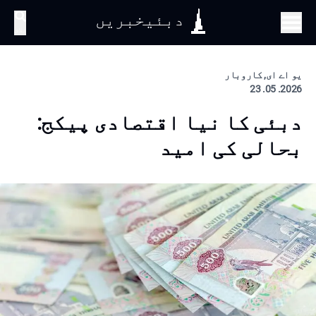
دبئیخبریں
تلاش
یو اے ای, کاروبار
2026. 05. 23
دبئی کا نیا اقتصادی پیکج:
بحالی کی امید