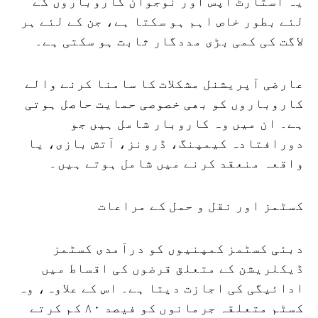
یہ اسٹارٹ اپس اور نوجوان کاروباروں کے
لئے بطور خاص اہم ہو سکتا ہے، جن کے لئے ہر
لاگت کی کمی بڑی مددگار ثابت ہو سکتی ہے۔
عارضی آپریشنل مشکلات کا سامنا کرنے والے
کاروباروں کو بھی خصوصی حمایت حاصل ہوتی
ہے۔ ان میں وہ کاروبار شامل ہیں جو
دورافتادہ کیمپنگ، ڈرونز، آتش بازی، یا
واقعہ منعقد کرنے میں شامل ہوتے ہیں۔
کسٹمز اور نقل و حمل کے مراعات
دبئی کسٹمز کمپنیوں کو درآمدی کسٹمز
ڈیکلریشن کے متعلق قرضوں کی اقساط میں
ادائیگی کی اجازت دیتا ہے۔ اس کے علاوہ، وہ
کسٹم متعلقہ جرمانوں کو فیصد ۸۰ کم کرتے