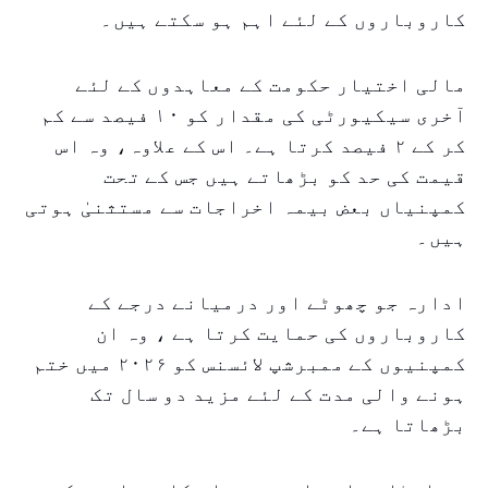
کاروباروں کے لئے اہم ہو سکتے ہیں۔
مالی اختیار حکومت کے معاہدوں کے لئے
آخری سیکیورٹی کی مقدار کو ۱۰ فیصد سے کم
کر کے ۲ فیصد کرتا ہے۔ اس کے علاوہ، وہ اس
قیمت کی حد کو بڑھاتے ہیں جس کے تحت
کمپنیاں بعض بیمہ اخراجات سے مستثنیٰ ہوتی
ہیں۔
ادارہ جو چھوٹے اور درمیانے درجے کے
کاروباروں کی حمایت کرتا ہے ، وہ ان
کمپنیوں کے ممبرشپ لائسنس کو ۲۰۲۶ میں ختم
ہونے والی مدت کے لئے مزید دو سال تک
بڑھاتا ہے۔