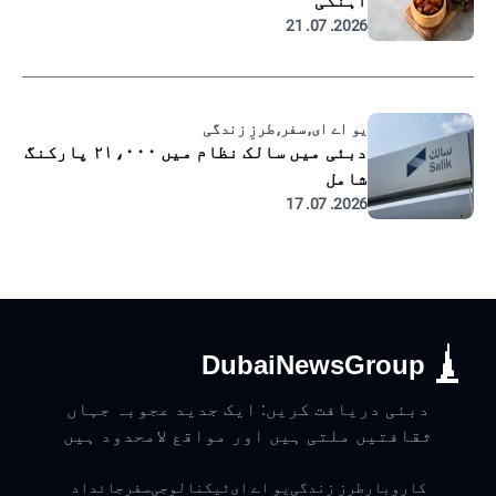
آہنگی
2026. 07. 21
یو اے ای, سفر, طرزِ زندگی
دبئی میں سالک نظام میں ۲۱،۰۰۰ پارکنگ
شامل
2026. 07. 17
DubaiNewsGroup
دبئی دریافت کریں: ایک جدید عجوبہ جہاں
ثقافتیں ملتی ہیں اور مواقع لامحدود ہیں
کاروبار
طرزِ زندگی
یو اے ای
ٹیکنالوجی
سفر
جائداد