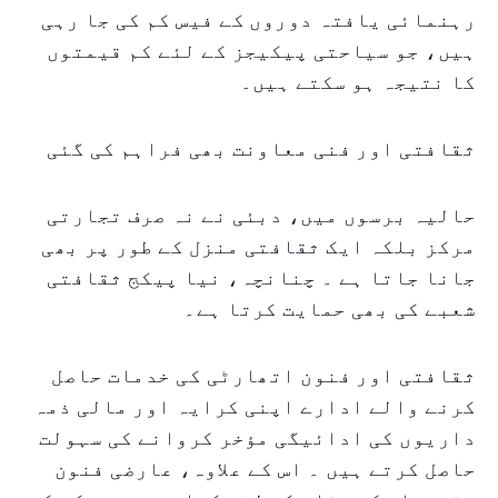
رہنمائی یافتہ دوروں کے فیس کم کی جا رہی
ہیں، جو سیاحتی پیکیجز کے لئے کم قیمتوں
کا نتیجہ ہو سکتے ہیں۔
ثقافتی اور فنی معاونت بھی فراہم کی گئی
حالیہ برسوں میں، دبئی نے نہ صرف تجارتی
مرکز بلکہ ایک ثقافتی منزل کے طور پر بھی
جانا جاتا ہے ۔ چنانچہ، نیا پیکج ثقافتی
شعبے کی بھی حمایت کرتا ہے۔
ثقافتی اور فنون اتھارٹی کی خدمات حاصل
کرنے والے ادارے اپنی کرایہ اور مالی ذمہ
داریوں کی ادائیگی مؤخر کروانے کی سہولت
حاصل کرتے ہیں ۔ اس کے علاوہ، عارضی فنون