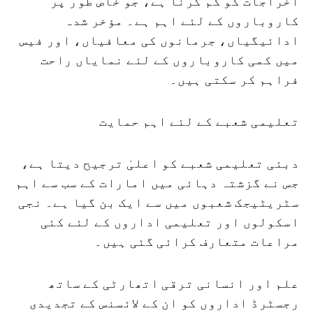
اخراجات کو کم کرنا ہے، جو خاص طور پر
کاروباروں کے لئے اہم ہے۔ مؤخر شدہ
ادائیگیاں، جرمانوں کی معافیاں، اور فیس
میں کمی کاروباروں کے لئے نمایاں راحت
فراہم کر سکتی ہیں۔
تعلیمی شعبے کے لئے اہم حمایت
دبئی تعلیمی شعبے کو اعلیٰ ترجیح دیتا ہے،
جس نے گزشتہ دہائی میں امارات کے سب سے اہم
سٹریٹیجک شعبوں میں سے ایک بن گیا ہے۔ نجی
اسکولوں اور تعلیمی اداروں کے لئے کئی
مراعات متعارف کرائی گئی ہیں۔
علم اور انسانی ترقی اتھارٹی کے ساتھ
رجسٹرڈ اداروں کو ان کے لائسنس کے تجدیدی