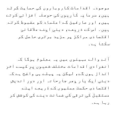
موجودہ اقدامات کاروباروں کی حمایت کرتے
ہیں، سرمایہ کاریوں کی حوصلہ افزائی کرتے
ہیں، اور صارفین کے اعتماد کو مضبوط کرتے
ہیں۔ اس کے ذریعے، دبئی اپنے علاقائی
اقتصادی مراکز پر مزید برتری حاصل کر
سکتا ہے۔
آنے والے مہینوں میں یہ معلوم ہوگا کہ
انفرادی اقدامات مختلف شعبوں پر کیسے اثر
انداز ہوں گے، لیکن یہ پہلے ہی واضح ہے کہ
دبئی ایک بار پھر جارحانہ اور دور اندیش
اقتصادی حکمت عملیوں کے ذریعے اپنے
مستقبل کی ترقی کی ضمانت دینے کی کوشش کر
رہا ہے۔