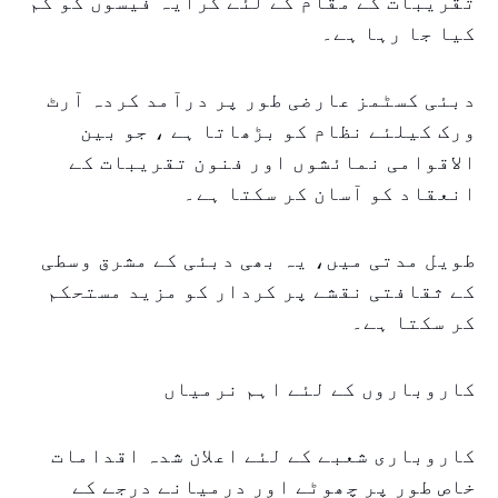
تقریبات کے مقام کے لئے کرایہ فیسوں کو کم
کیا جا رہا ہے۔
دبئی کسٹمز عارضی طور پر درآمد کردہ آرٹ
ورک کیلئے نظام کو بڑھاتا ہے ، جو بین
الاقوامی نمائشوں اور فنون تقریبات کے
انعقاد کو آسان کر سکتا ہے۔
طویل مدتی میں، یہ بھی دبئی کے مشرق وسطی
کے ثقافتی نقشے پر کردار کو مزید مستحکم
کر سکتا ہے۔
کاروباروں کے لئے اہم نرمیاں
کاروباری شعبے کے لئے اعلان شدہ اقدامات
خاص طور پر چھوٹے اور درمیانے درجے کے