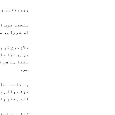
پروبیٹری پی
متحدہ عرب ام
اس دوران، مل
ملازمین کو ی
میں، نیا مال
سکتا ہے جب ت
ہو۔
یہ قاعدہ خاص
کرنے والی کم
قابل ذکر رقو
کیا چیز ایک 