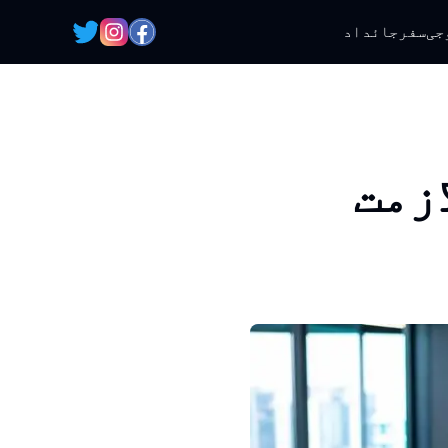
جی
سفر
جائداد
زمت