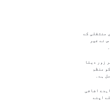
ں منتقلی کے
س نے غیر
۔
ر زور دیتا
کو منظم
ل ہے۔
ہدے اضافی
لے اپنے