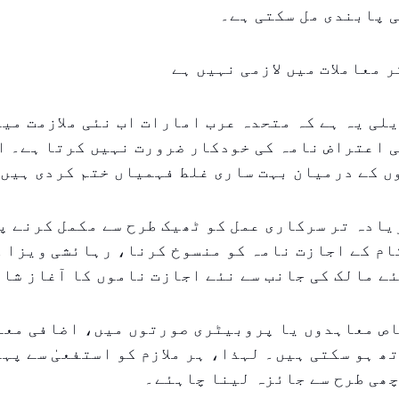
 پابندی مل سکتی ہے۔
لی یہ ہے کہ متحدہ عرب امارات اب نئی ملازمت می
 اعتراض نامہ کی خودکار ضرورت نہیں کرتا ہے۔ ا
ں کے درمیان بہت ساری غلط فہمیاں ختم کردی ہیں
یادہ تر سرکاری عمل کو ٹھیک طرح سے مکمل کرنے پ
ام کے اجازت نامہ کو منسوخ کرنا، رہائشی ویزا 
ے مالک کی جانب سے نئے اجازت ناموں کا آغاز شام
اص معاہدوں یا پروبیٹری صورتوں میں، اضافی معا
ھ ہو سکتی ہیں۔ لہذا، ہر ملازم کو استفعیٰ سے پہ
چھی طرح سے جائزہ لینا چاہئے۔