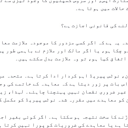
ٹارٹ اپس، اور سروس کمپنیوں کا وجود تیزی سے ت
حالات میں ہوتا ہے۔
لنے کی قانونی اجازت ہے؟
ہ یہ ہے کہ اگر کسی مزدور کا موجودہ ملازمت معا
و چکا ہو، یا اگر مالک اور ملازم نے باہمی طور پ
اتفاق کیا ہو، تو وہ ملازمت بدل سکتے ہیں۔
، نوٹس پیریڈ اہم کردار ادا کرتا ہے۔ متحدہ عر
س بات پر زور دیتا ہے کہ معاہدہ کے خاتمے کی وج
غیر ضروری نقصان نہیں پہنچنا چاہئے۔ لہذا، زیا
 کو معاہدے میں مقررہ شدہ نوٹس پیریڈ کو مکمل 
نے کا سخت نتیجہ ہو سکتا ہے۔ اگر کوئی بغیر اجا
ا ہے یا معاہدے کی ضروریات کو پورا نہیں کرتا ہ