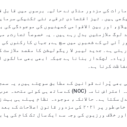
ارات کی مزدور منڈی نے حالیہ برسوں میں قابل ق
کھی ہیں۔ تیز اقتصادی ترقی، نئی تکنیکی سرمای
لاؤ، اور بین الاقوامی کمپنیوں کی موجودگی کی ب
 لوگ ملازمتیں بدل رہے ہیں۔ یہ خصوصاً تجارت، م
 آئی ٹی کے شعبوں میں سچ ہے، جہاں کارکنوں کی ن
ہتی ہے۔ جدید لیبر لا ریگولیشن کا مقصد ملازمت 
زیادہ لچکدار بنانا ہے جبکہ ابھی بھی مالکوں ا
فاظت کرنا ہے۔
 بھی پُرانے قوانین کے مطابق سوچتے ہیں، یہ سمج
کہ صرف ایک نہ اعتراض نامہ (NOC) کے ساتھ ہی کوئی مت
دل سکتا ہے۔ حالانکہ، موجودہ نظام پہلے ہی بہت 
اور کھلا ہے، خاص طور پر ۲۰۲۱ کی مزدور قانون اصلاحات
ور خلاف ورزیوں کی وجہ سے ایک سال تک کام کی پاب