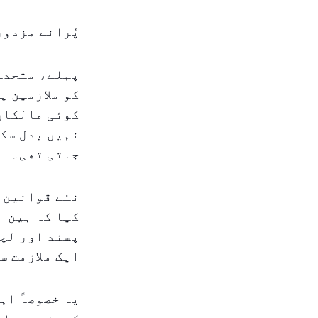
پُرانے مزدور
پہلے، متحدہ
کو ملازمین پ
کوئی مالکان 
جاتی تھی۔
نئے قوانین ک
کیا کہ بین ا
پسند اور لچک
ایک ملازمت س
یہ خصوصاً اہ