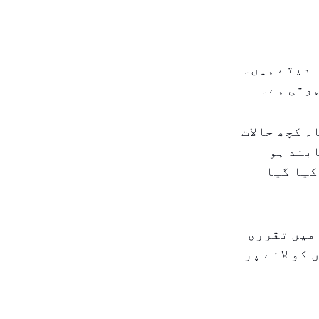
 دیتے ہیں۔
ہوتی ہے۔
۔ کچھ حالات
ابند ہو
کیا گیا
میں تقرری
کو لانے پر