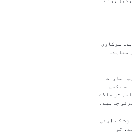
بدیل ہونے
ہدہ سرکاری
ر معاہدہ
ب امارات
ہ سے کسی
دہ تر حالات
کرنی چاہیے۔
زت کے اپنی
ے، تو