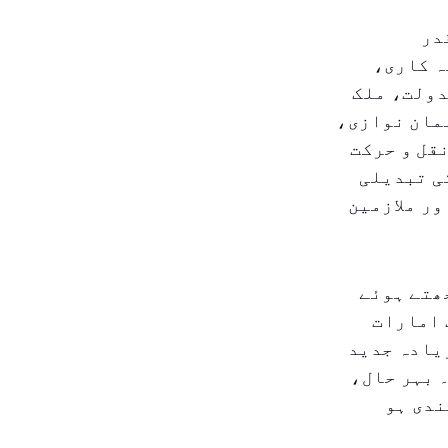
در
ہ کاری،
دولت، ملک
ہمان نوازی،
قل و حرکت
کی تبدیلی
ور ملازمین
ھتے ہوئے
حدہ عرب امارات
زیادہ جدید
 کے بعد۔ بہر حال،
ندی ہو