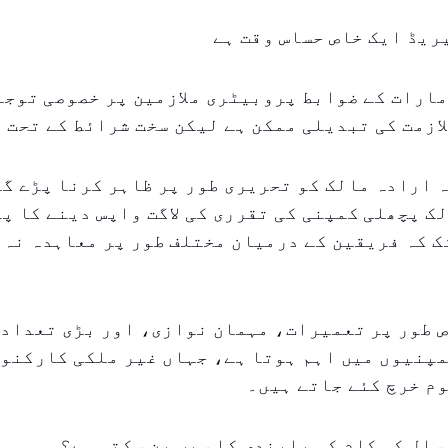
ریڈ ایک خاص حساس وقت ہے
ارات کے ضوابط پروبیٹری ملازمین پر خصوصی توجہ
ازمت کی تبدیلی ممکن ہے لیکن سخت شرائط کے تحت 
ہ ارادہ مالک کو تحریری طور پر ظاہر کرنا پڑے گا
ک پچھلی کمپنی کی تقرری کی لاگت واپس دینے کا پ
ک کہ فریقین کے درمیان مختلف طور پر معاہدہ نہ 
 طور پر تعمیرات، مہمان نوازی، اور بڑی تعداد 
پنیوں میں اہم ہوتا ہے، جہاں غیر ملکی کارکنوں 
م خرچ کئے جاتے ہیں۔
سال کی کام کی پابندی کا سبب بن سکتی ہے؟