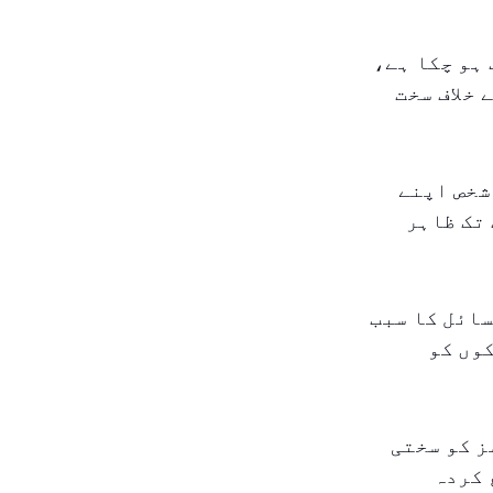
 ہو چکا ہے،
 خلاف سخت
شخص اپنے
 تک ظاہر
ائل کا سبب
وں کو
ز کو سختی
 کردہ