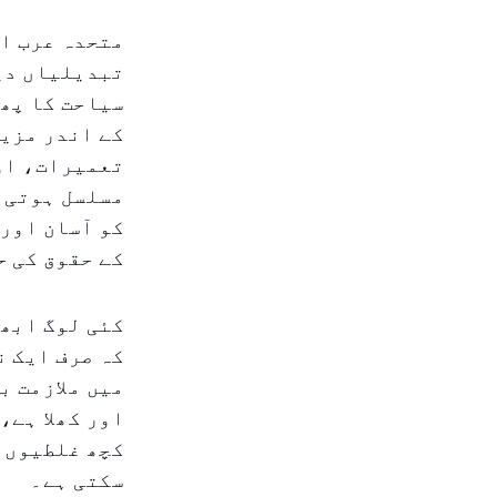
متحدہ عرب ام
تبدیلیاں دی
سیاحت کا پھی
کے اندر مزید
تعمیرات، اور
مسلسل ہوتی ر
کو آسان اور 
کے حقوق کی ح
کئی لوگ ابھی
میں ملازمت ب
کچھ غلطیوں ا
سکتی ہے۔