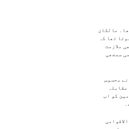
ھا۔ مالکان
وتا تھا کہ
ی ملازمت
 میں لازمی سمجھی
نے محسوس
 مقابلہ
مین کو اب
۔
الاقوامی