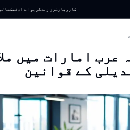
کاروبار
طرزِ زندگی
یو اے ای
ٹیکنالو
ی
 عرب امارات میں ملا
دیلی کے قوانین