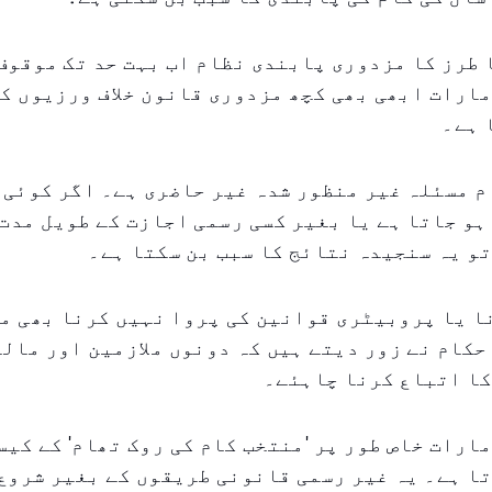
 طرز کا مزدوری پابندی نظام اب بہت حد تک موقوف
ارات ابھی بھی کچھ مزدوری قانون خلاف ورزیوں کے
 ہے۔
م مسئلہ غیر منظور شدہ غیر حاضری ہے۔ اگر کوئی 
ہو جاتا ہے یا بغیر کسی رسمی اجازت کے طویل مدت
و یہ سنجیدہ نتائج کا سبب بن سکتا ہے۔
 یا پروبیٹری قوانین کی پروا نہیں کرنا بھی مس
حکام نے زور دیتے ہیں کہ دونوں ملازمین اور مالک
کا اتباع کرنا چاہئے۔
ارات خاص طور پر 'منتخب کام کی روک تھام' کے کیس
ا ہے۔ یہ غیر رسمی قانونی طریقوں کے بغیر شروع