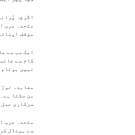
اگرچہ پُرانا
متحدہ عرب ام
موقف اپناتا
ایک سب سے عا
کام سے غائب 
نہیں ہوتا، ت
معاہدہ توڑنا
بن سکتا ہے۔ 
سرکاری عمل 
متحدہ عرب ام
سے ہینڈل کرت