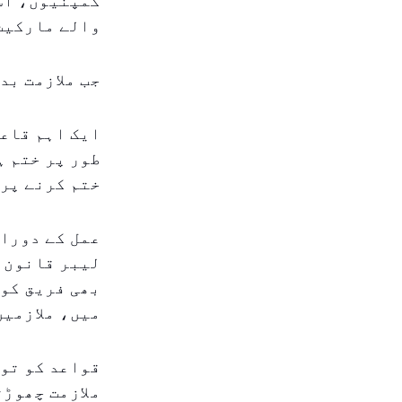
کمپنیوں، اس
والے مارکیٹ 
جب ملازمت بد
ایک اہم قاعد
طور پر ختم ہ
ختم کرنے پر 
عمل کے دوران
لیبر قانون ا
بھی فریق کو 
میں، ملازمین
قواعد کو توڑ
ملازمت چھوڑت