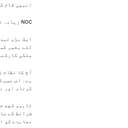
انہیں کام کی
NOC زیادہ تر معاملات میں لازمی نہیں ہے
ایک بڑی تبدی
لئے بغیر کسی
ملکی کارکنو
آج کا نظام ز
ہے۔ اس میں ک
کرنا، اور نئ
تاہم، کچھ خ
شرائط کے سات
معاہدے کو ا