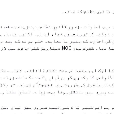
 قانون نظام کا خاتمہ
 عرب امارات مزدور قانون نظام بہت زیادہ سخت ت
ر زیادہ کنٹرول حاصل تھا، اور یہ اکثر معاملہ ہ
کی اجازت کے بغیر یا معاہدہ ختم ہونے کے بعد بھ
نہیں بدل سکتا تھا۔ کثرت سے، NOC دستاویز کئی حالات
ا ایک اہم مقصد اس سخت نظام کا خاتمہ تھا۔ ملک 
لاقوامی کارکنوں کو برقرار رکھنے کے لئے زیادہ
دار ماحول کی ضرورت ہے۔ نتیجتاً، زیادہ تر ملاز
ے دوسری میں منتقل ہونا بہت زیادہ آسان ملتا ہے
م ہے ابو ظہبی یا دبئی جیسے شہروں میں جہاں بین 