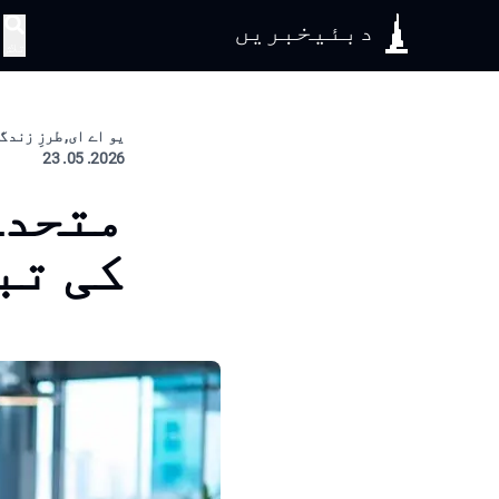
دبئیخبریں
تلاش
یو اے ای, طرزِ زندگ
2026. 05. 23
متحدہ
کی تب