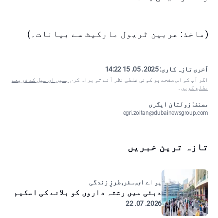
(ماخذ: عربین ٹریول مارکیٹ سے بیانات۔)
آخری تازہ کاری:
2025. 05. 15 14:22
اگر آپ کو اس صفحے پر کوئی غلطی نظر آئے تو براہ کرم
ہمیں ای میل کے ذریعے
مطلع کریں
۔
مصنف: زولتان ایگری
egri.zoltan@dubainewsgroup.com
تازہ ترین خبریں
یو اے ای, سفر, طرزِ زندگی
دبئی میں رشتہ داروں کو بلانے کی اسکیم
2026. 07. 22