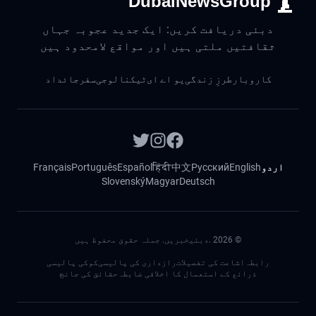
DubaiNewsGroup
دبئی دریافت کریں: ایک جدید عجوبہ جہاں
ثقافتیں ملتی ہیں اور مواقع لامحدود ہیں
کاروبار
طرزِ زندگی
یو اے ای
ٹیکنالوجی
سفر
جائداد
اردو
English
Русский
中文
हिंदी
Español
Português
Français
Slovenský
Magyar
Deutsch
©
2026
.دبئیخبریں. جملہ حقوق محفوظ ہیں
رابطہ
اشاعت کی تفصیلات
رازداری کی پالیسی
کوکی پالیسی
ذرائع کے استعمال کا اخلاقی ضابطہ
حقائق کی جانچ