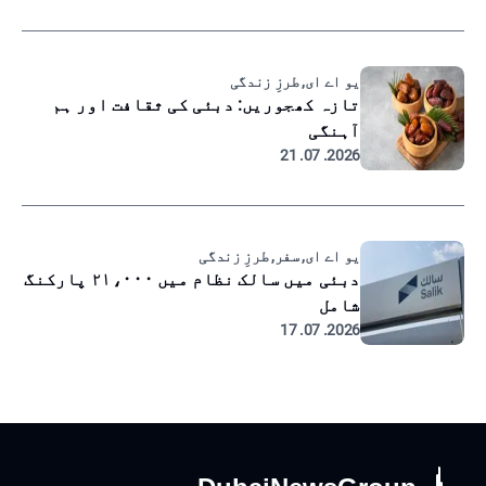
یو اے ای, طرزِ زندگی
تازہ کھجوریں: دبئی کی ثقافت اور ہم
آہنگی
2026. 07. 21
یو اے ای, سفر, طرزِ زندگی
دبئی میں سالک نظام میں ۲۱،۰۰۰ پارکنگ
شامل
2026. 07. 17