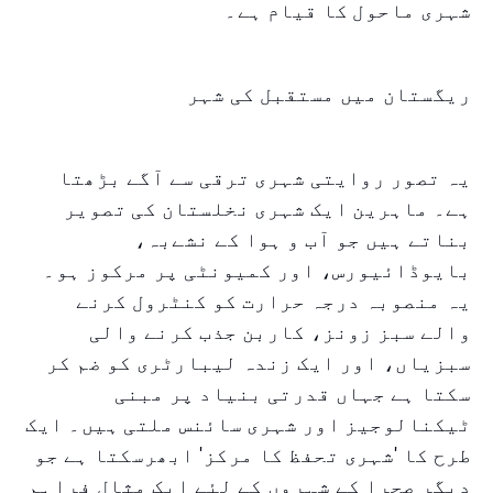
شہری ماحول کا قیام ہے۔
ریگستان میں مستقبل کی شہر
یہ تصور روایتی شہری ترقی سے آگے بڑھتا
ہے۔ ماہرین ایک شہری نخلستان کی تصویر
بناتے ہیں جو آب و ہوا کے نشےبہ،
بایوڈائیورس، اور کمیونٹی پر مرکوز ہو۔
یہ منصوبہ درجہ حرارت کو کنٹرول کرنے
والے سبز زونز، کاربن جذب کرنے والی
سبزیاں، اور ایک زندہ لیبارٹری کو ضم کر
سکتا ہے جہاں قدرتی بنیاد پر مبنی
ٹیکنالوجیز اور شہری سائنس ملتی ہیں۔ ایک
طرح کا 'شہری تحفظ کا مرکز' ابھرسکتا ہے جو
دیگر صحرا کے شہروں کے لئے ایک مثال فراہم