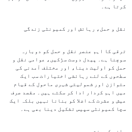
کرتا ہے۔
نقل و حمل، رہائش اور کمیونٹی زندگی
ترقی کا اہم عنصر نقل و حمل کو دوبارہ
سوچنا ہے۔ پیدل دوست سڑکیں، عوامی نقل و
حمل کو اولیت دینا، اور مختلف آمدنی کی
سطحوں کے لئے رہائشی اختیارات سب ایک
متوازن اور شمولیتی شہری ماحول کے قیام
میں اہم کردار ادا کر سکتے ہیں۔ مقصد صرف
عیش و عشرت کے اضلا کو بنانا نہیں بلکہ ایک
سچا کمیونٹی سپیس تشکیل دینا بھی ہے۔
ماضی کی عزت