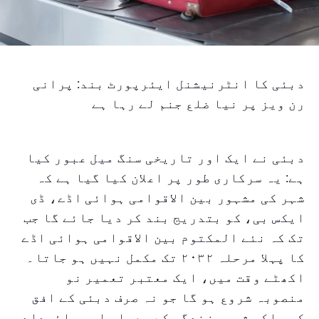
دبئی کا انٹرنیشنل ایئرپورٹ بند: پرانی
رن ویز پر نیا ضلع جنم لے رہا ہے
دبئی نے ایک اور تاریخی سنگ میل عبور کیا
ہے: یہ سرکاری طور پر اعلان کیا گیا ہے کہ
شہر کی مشہور بین الاقوامی ہوائی اڈے، ڈی
ایکس بی، کو بتدریج بند کر دیا جائے گا جب
تک کہ نئے المکتوم بین الاقوامی ہوائی اڈے
کا پہلا مرحلہ ۲۰۳۲ تک مکمل نہیں ہو جاتا۔
اکھٹے وقت میں، ایک معتبر تعمیر نو
منصوبہ شروع ہو گا جو نہ صرف دبئی کے افق
کو بلکہ شہری زندگی کے معیار اور جائیداد