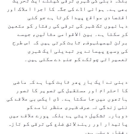
بلکہ دبئی کی شہری ترقی کیلئے ایک تحریک
بھی ہے۔ ہوائی اڈے کی جگہ کا اجرا املاک اور
اقتصادی مواقع پیدا کرتا ہے جو کئی
دہائیوں تک شہر کی ترقی کی رفتار کو متعین
کر سکتا ہے۔ بین الاقوامی مثالیں، جیسے
برلن ٹیمپلہوف، ثابت کرتی ہیں کہ اس طرح
کی وسیع پیمانے پر تبدیلی ایک شہری
تعمیراتی چوٹکے کو جنم دے سکتی ہیں۔
دبئی نے ایک بار پھر ثابت کیا ہے کہ ماضی
کا احترام اور مستقبل کی تصویر کا تصور
ہاتھوں میں جا سکتا ہے۔ ڈی ایکس بی علاقے کی
نئی زندگی نہ صرف شہری منظر نامے کو
دوبارہ تشکیل دیتی ہے بلکہ پورے علاقے میں
پائیدار اور رہنے لائق ضلع کی ترقی کو تازہ
رفتار دیتی ہے۔