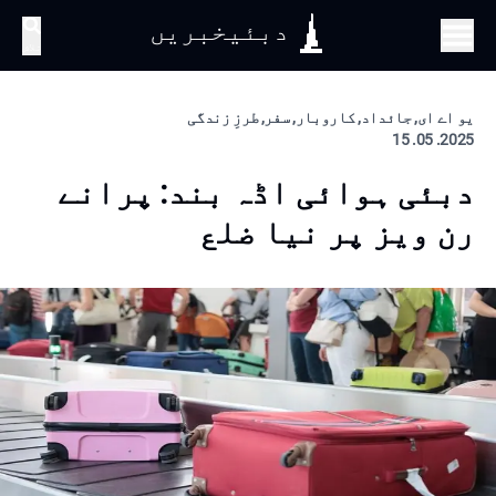
دبئیخبریں
تلاش
یو اے ای, جائداد, کاروبار, سفر, طرزِ زندگی
2025. 05. 15
دبئی ہوائی اڈہ بند: پرانے
رن ویز پر نیا ضلع