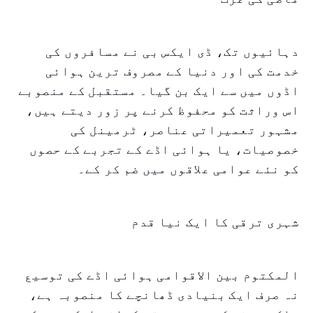
دہائیوں تک، ڈی ایکس بی نے مسافروں کی
خدمت کی اور دنیا کے مصروف ترین ہوائی
اڈوں میں سے ایک بن گیا۔ مستقبل کے منصوبے
اس وراثت کو محفوظ کرنے پر زور دیتے ہیں،
مشہور تعمیراتی عناصر، ٹرمینل کی
خصوصیات، یا ہوائی اڈے کے تجربے کے حصوں
کو نئے عوامی علاقوں میں ضم کر کے۔
شہری ترقی کا ایک نیا قدم
المکتوم بین الاقوامی ہوائی اڈے کی توسیع
نہ صرف ایک بنیادی ڈھانچے کا منصوبہ ہے،