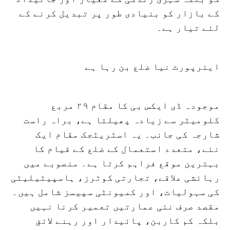
کے بازار کو بنیادی طور پر تبدیل کرنے کے
لئے تیار ہے۔
ایئرپورٹ نیا ضلع بن رہا ہے
موجودہ ڈی ایکس بی کا مقام ۲۹ مربع
کلومیٹر سے زیادہ پھیلتا ہے، براہ راست
شارجہ کی جانب۔ یہ اسٹریٹجک مقام ایک
نئے، متعدد استعمال کے ضلع کے قیام کا
بہترین موقع فراہم کرتا ہے۔ منصوبے میں
رہائشی علاقے، تجارتی کوٹرز، ہاسپیٹیلیٹی
کی سہولیات، اور کمیونٹی سپیسز شامل ہیں۔
مقصد صرف نئی عمارتیں تعمیر کرنا نہیں
بلکہ کم کاربن، پائیدار اور رہنے لائق