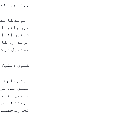
بینز پر مشت
ایونٹ کا مقص
میں پائیداری
شوقین افراد 
خریداری کا م
مستقبل کو شک
کیوں دبئی؟
دبئی کا جغرا
نہیں ہے۔ گزش
ایونٹ نہ صرف
تجارت جیسے 