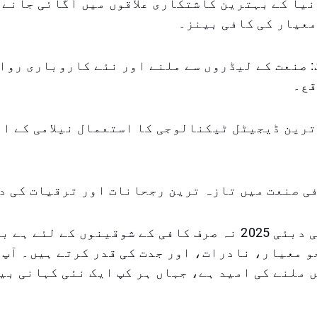
: دنیا کے بہترین کاشتکاری علاقوں میں اُگائی جانے
معیار کی کافی بینز۔
گ: صنعت کے لیڈروں سے ملنے اور نئے کاروباری روا
قع۔
د ترین ڈیجیٹل ٹیکنالوجی کا استعمال نیلامی کے ا
ورلڈ آف کافی دبئی 2025 نہ صرف کافی کے شوقینوں کے لئے 
و معیار، نادرات، اور جدت کی قدر کرتے ہیں۔ آپ 
 ملنے کی امید ہے، جہاں ہر کپ ایک نئی کہانی بیا