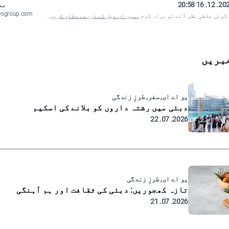
2024. 12. 16
مص
wsgroup.com
 کوئی غلطی نظر آئے تو براہ کرم
ہمیں ای میل کے ذریعے مطلع کریں
۔
بریں
یو اے ای, سفر, طرزِ زندگی
دبئی میں رشتہ داروں کو بلانے کی اسکیم
2026. 07. 22
یو اے ای, طرزِ زندگی
تازہ کھجوریں: دبئی کی ثقافت اور ہم آہنگی
2026. 07. 21