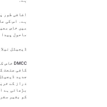
ہے۔
اضافی طور پر
ہے۔ اس کی عا
میں خاص معیا
ماحول پیدا 
ڈیجیٹل نیلام
DMCC خا
کافی صنعت کی
جدید ڈیجیٹل 
دراز کے خرید
بڑھاتی ہے او
کو بغیر سفر 