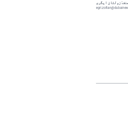
نف: زولتان ایگری
egri.zoltan@dubaine