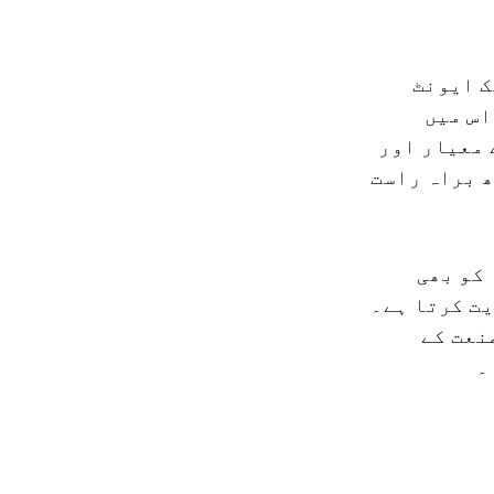
 صرف ایک ایونٹ
اس میں
 معیار اور
 براہ راست
 کو بھی
ت کرتا ہے۔
صنعت کے
۔