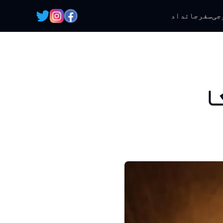
جی
سفر
جائداد
فی دبئی 2025 کا