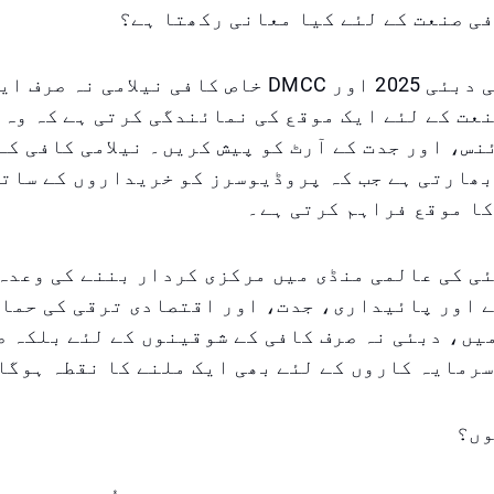
ی صنعت کے لئے کیا معانی رکھتا ہے؟
ورلڈ آف کافی دبئی 2025 اور DMCC خاص کافی نیلامی نہ
عت کے لئے ایک موقع کی نمائندگی کرتی ہے کہ وہ 
س، اور جدت کے آرٹ کو پیش کریں۔ نیلامی کافی کے
ھارتی ہے جب کہ پروڈیوسرز کو خریداروں کے ساتھ
ا موقع فراہم کرتی ہے۔
ی کی عالمی منڈی میں مرکزی کردار بننے کی وعدہ
 اور پائیداری، جدت، اور اقتصادی ترقی کی حمای
وری 2025 میں، دبئی نہ صرف کافی کے شوقینوں کے لئے بلکہ 
رمایہ کاروں کے لئے بھی ایک ملنے کا نقطہ ہوگا
وں؟