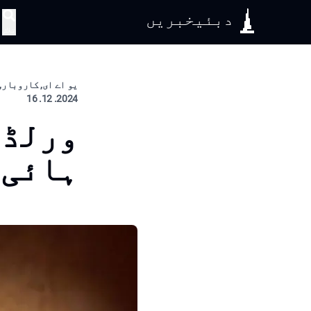
دبئیخبریں
تلاش
یو اے ای, کاروبار, 
2024. 12. 16
ہائی 