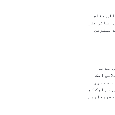
الی مقام
رسائی علاج
ے بہترین
ں ہے یہ
امی ایک
د سے دور
 کی لچک کو
ے خریداروں