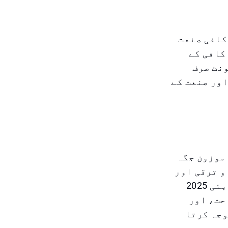
کافی صنعت
کافی کے
ونٹ صرف
ور صنعت کے
 موزون جگہ
و ترقی اور
عالمی منڈیوں کے مرکز کے طور پر ترقی کی ہے۔ ورلڈ آف کافی دبئی 2025
حت، اور
وجہ کرتا