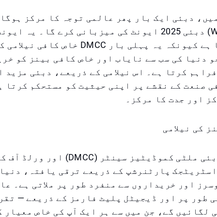
وری 2025 میں، دبئی ایک بار پھر عالمی توجہ کا مرکز ہوگ
آف کافی (WOC) دبئی 2025 ایونٹ کی میزبانی کرے گا۔ یہ 
اہمیت رکھتا ہے کیونکہ یہ پہلی بار DMCC خاص
و دنیا کی سب سے نایاب اور خاص کافی بینز کو خری
راہم کرتا ہے۔ اس نیلامی کے ذریعے، دبئی مزید ا
ی صنعت کے نقشے پر اپنی حیثیت کو مستحکم کرتا ہ
ز اور جدت کا مرکز۔
ز کی نیلامی
یہ نیلامی، دبئی ملٹی کموڈیٹیز سینٹر (C
اسٹریٹجک پارٹنرشپ کے ذریعے ترقی یافتہ، دنیا 
رز اور خریداروں سے منفرد طور پر ملاتی ہے۔ عا
ی لگائیں گے، جن میں سے ہر ایک آپ کی خاص معیار 