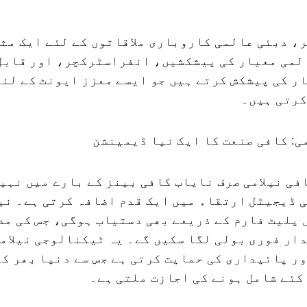
، دبئی عالمی کاروباری ملاقاتوں کے لئے ایک مث
لمی معیار کی پیشکشیں، انفراسٹرکچر، اور قابل 
ر کی پیشکش کرتے ہیں جو ایسے معزز ایونٹ کے لئ
کرتی ہیں۔
ی: کافی صنعت کا ایک نیا ڈیمینشن
ص کافی نیلامی صرف نایاب کافی بینز کے بارے میں نہی
 ڈیجیٹل ارتقاء میں ایک قدم اضافہ کرتی ہے۔ نیل
پلیٹ فارم کے ذریعے بھی دستیاب ہوگی، جس کی مد
ار فوری بولی لگا سکیں گے۔ یہ ٹیکنالوجی نیلامی
ر پائیداری کی حمایت کرتی ہے جس سے دنیا بھر ک
کئے شامل ہونے کی اجازت ملتی ہے۔