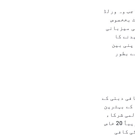
ا جب وہ ورلڈ
ایونٹ بخخصوص
 کافی نیلامی کی میزبانی
دنے کا
پنی بین
ے بطور
DMC) اور ورلڈ آف کافی دبئی کے
کے بہترین
لمی شرکاء
— دونوں ذاتی طور پر اور ڈیجیٹل پلیٹ فارمز کے ذریعے — تقریباً 20 خاص
کی کافی