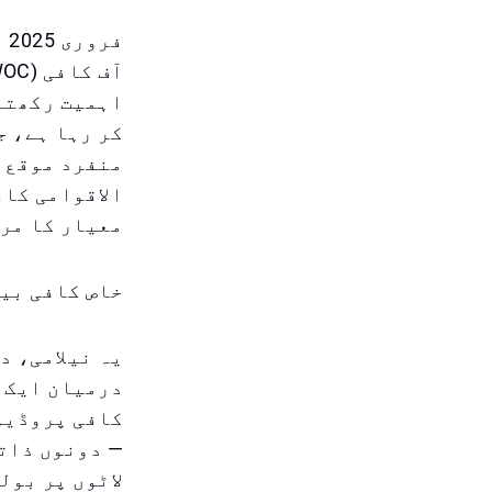
فر
کر رہا ہے، ج
منفرد موقع ف
الاقوامی کاف
معیار کا مرک
خاص کافی بین
درمیان ایک 
کافی پروڈیوس
لاٹوں پر بول