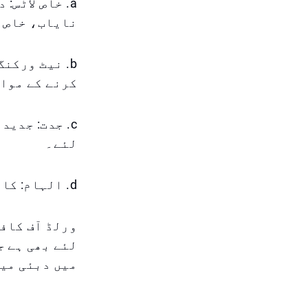
a. خاص لاٹس
نایاب، خاص 
b. نیٹ ورکن
کرنے کے موا
c. جدت: جدی
لئے۔
d. الہام: کافی صنعت میں تازہ ترین رجحانات اور ترقیات کی دریافت۔
لئے بھی ہے ج
میں دبئی میں