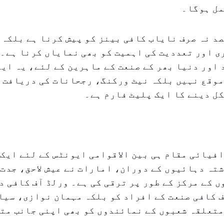
مل ہوگا۔
د نہ صرف نایاب کافی بینز کو پیش کرنا ہے بلکہ 
 اور تعددیت کی اہمیت کو بھی نمایاں کرنا ہے۔ 
اور دنیا بھر کے صنعت کے ماہرین کے لئے، یہ ای
وقع نہیں بلکہ نیٹ ورکنگ، رجحانات کی دریافت ا
ل دینے کا ایک پلیٹ فارم ہے۔
فیائی مقام ہی بین الاقوامی ایونٹس کے لئے ایک
تہ دہائیوں کے دوران، امارات نے عیش لاحق، جدت 
 کافی صنعت کے افراد کو بلکہ مہمان نوازی، سیا
متعلقہ شعبوں کے نمائندوں کو بھی اپنی جانب مت