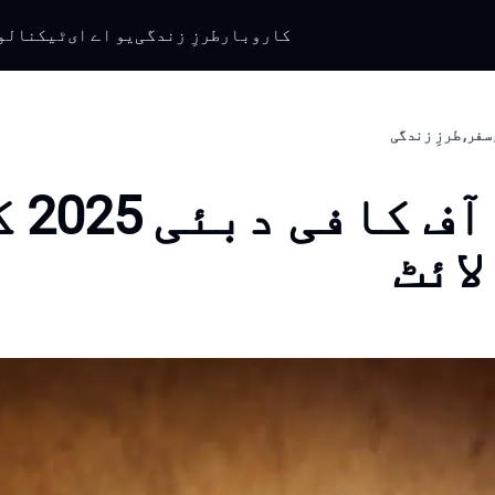
کاروبار
طرزِ زندگی
یو اے ای
ٹیکنالو
سفر, طرزِ زندگی
ورلڈ آف کا
لائٹ