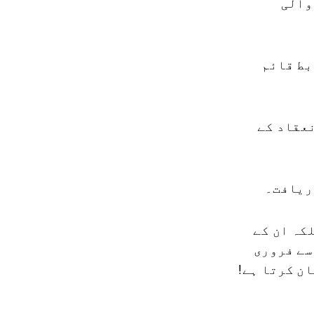
 والی
بط قائم
نعقاد کے
ہے بلکہ ان کے
سے فروری
ن کرتا ہے!