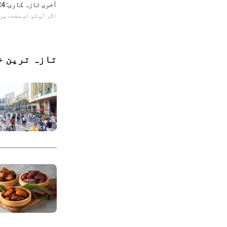
آخری تازہ کاری:
 20:58
اگر آپ کو اس صفحے پر
تازہ ترین خ