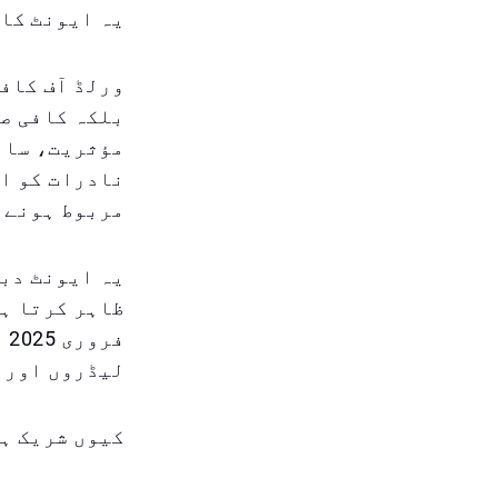
یہ ایونٹ کاف
بلکہ کافی صن
مؤثریت، سائن
نادرات کو اب
مربوط ہونے ک
یہ ایونٹ دبئ
ظاہر کرتا ہے
فر
لیڈروں اور س
کیوں شریک ہ