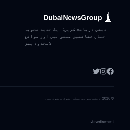
DubaiNewsGroup
دبئی دریافت کریں: ایک جدید عجوبہ
جہاں ثقافتیں ملتی ہیں اور مواقع
لامحدود ہیں
©
2026
.دبئیخبریں. جملہ حقوق محفوظ ہیں
Advertisement: