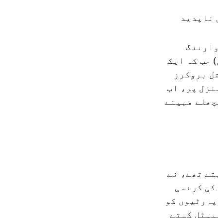
 ناپدید
وارننگ
 جب کہ ایک
ل بروکرز
نزل پر، اب
چھلے مہینے
وں کو ملازمت دیتے تھے، نے
کی کرنسی
پارٹیوں کو
یپیٹل کہتے