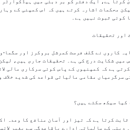
ٰ کرتا ہے، ایک دفتر کو بر دبئی میں ہیڈکوارٹر ک
یکن محکمات اشارہ کرتے ہیں کہ اس کمپنی کے وہاں
 کوئی ثبوت نہیں ہے۔
 اور تحقیقات
یہ کاروں نے گلف فرسٹ کمرشل بروکرز اور سگما-و
س میں شکایت درج کی ہے۔ تحقیقات جاری ہیں، لیکن
کرتی ہے کہ کمپنیوں کے پاس کوئی سرکاری مالی لا
ی سرگرمیاں مقامی مالیاتی قواعد کی شدید خلاف و
 کیا سیکھ سکتے ہیں؟
ثابت کرتا ہے کہ تیز اور آسان منافع کا وعدہ اک
 دبئی کے مالیاتی ادارے باقاعدگی سے بغیر لائس