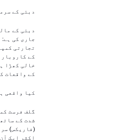
دبئی کے سرما
دبئی کے مالی
جاری کی ہے: 
تجارتی کمپن
کے کاروبار ک
خالی کھڑا ہو
کے واقعات ک
کیا واقعی ہ
شدت کے ساتھ 
(فاریکس) سرم
اکثر ایک آن 