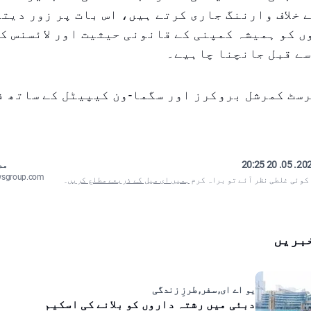
 خلاف وارننگ جاری کرتے ہیں، اس بات پر زور دیتے
 کو ہمیشہ کمپنی کے قانونی حیثیت اور لائسنس ک
سے قبل جانچنا چاہیے۔
رسٹ کمرشل بروکرز اور سگما-ون کیپیٹل کے ساتھ ف
2025. 05. 20
مص
wsgroup.com
 کوئی غلطی نظر آئے تو براہ کرم
ہمیں ای میل کے ذریعے مطلع کریں
۔
بریں
یو اے ای, سفر, طرزِ زندگی
دبئی میں رشتہ داروں کو بلانے کی اسکیم