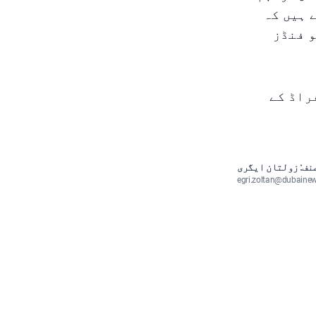
 ہیں کہ
و فنڈز
راڈ کے
نف: زولتان ایگری
egri.zoltan@dubaine