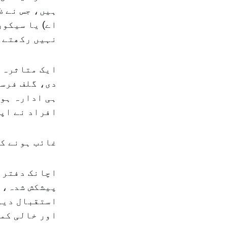
ہیں، جس نے ظ
اے) یا سیکور
نہیں رکھتے۔
ایک متاثرہ ف
دی، گلف فرسٹ
ہی ادارہ ہوں
افراد نے اپن
غائب ہونے ک
اچانک دفتر ب
پیشکش شدہ، م
استقبال دیو
اور خالی کمر