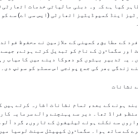
اہر کیا ہے کہ وہ دبئی مالیاتی خدمات اتھارٹی (
ٹیز اینڈ کمیوڈیٹیز اتھارٹی (ایس سی اے) سے کو
رد کے مطابق، کمپنی کے ملازمین نے محفوظ فوائد 
 اور سگما-ون کے نام کو تبدیل کرتے ہوئے، جیسے 
۔ یہ تدبیر بہتوں کو دھوکا دینے میں کامیاب رہی
ے زندگی بھر کی جمع پونجی اس سسٹم کو سونپ دی۔
ے نشانات
ند ہونے کے بعد، تمام نشانات اشارہ کرتے ہیں ک
نظم فراڈ تھا۔ دیر سے پہنچنے والے سرمایہ کارو
اروں سے نکلے ہوئے ٹیلیفون کے تاروں، گرد آلود
ے کے ساتھ ہوا۔ سگما-ون کیپیٹل سینٹ لوسیا میں