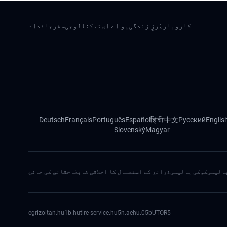
کاروبار
طرزِ زندگی
یو اے ای
ٹیکنالوجی
سفر
جائداد
Deutsch
Français
Português
Español
हिंदी
中文
Русский
Englis
Slovenský
Magyar
الیسی
کوکی پالیسی
ذرائع کے استعمال کا اخلاقی ضابطہ
حقائق کی جانچ
egrizoltan.hu
1b.hu
tire-service.hu
5n.ae
05.hu
bUTOR5