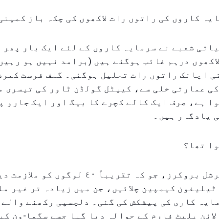
یہ کاروں کی راتوں رات لاکھوں کی چکہ باز کمپنی
اتی شعبے نے سرمایہ کاروں کے لئے ایک بار پھر 
لاکھوں درہم غائب ہوگئے ہیں (برامد نہیں ہو رہیں)
ی اچانک راتوں رات تحلیل ہوگئی۔ گلف فرسٹ کمرش
ی عمارتی خلی سے، کیپٹل گولڈن ٹاور کی تیسری م
ا ہے، صرف ایک کالے کچرے کا بیگ اور ایک جارو پ
ی یادگار ہیں۔
وا تھا؟
گلف فرسٹ کمرشل بروکرز، جو کہ تقریباً ٤٠ لوگ
ٹیلیفون کیمپین چلائیں، جن میں زیادہ تر غیر مل
ایہ کاری کی پیشکش کی گئی۔ دلچسپی رکھنے والے 
لائن پلیٹ فارم کے حوالہ دیا گیا جسے سگما-ون ک