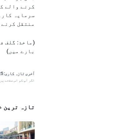
کرنے والے کے
سرمایہ کاروں
منتقل کرنے 
(ماخذ: گلف ف
بارے میں)
آخری تازہ کاری:
 20:25
اگر آپ کو اس صفحے پر
تازہ ترین خ