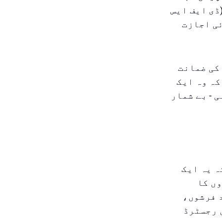
ڈی ایف ایس
ئی اجازت
کی ضمانت
کہ وہ ایک
 - بے شمار
ہ یہ ایک
ں کا
 فرشوں،
 رجسٹرڈ