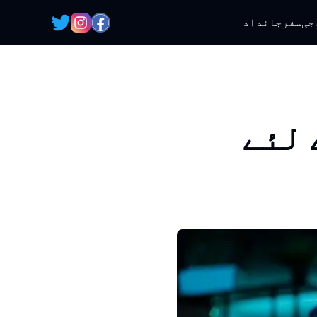
جی
سفر
جائداد
 لئے