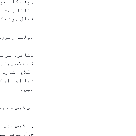
ہونے کا دعوی
بتاتا ہے - ل
فعال ہونے کا
پولیس رپورٹ
متاثرہ سرما
کے خلاف پولی
اطلاع اشارہ 
تھا اور ان ک
ہیں۔
اس کیس سے ہم
یہ کیس مزید 
جال ہوتا ہے۔