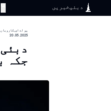
دبئیخبریں
تلاش
یو اے ای, کاروبار, 
2025. 05. 20
دبئی 
جکہ ب