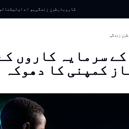
کاروبار
طرزِ زندگی
یو اے ای
ٹیکنالو
طرزِ زندگی
کے سرمایہ کاروں کے
از کمپنی کا دھوکہ