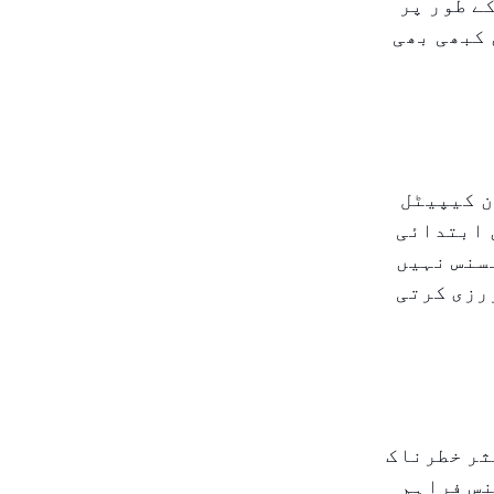
ے طور پر
 کبھی بھی
ن کیپیٹل
 ابتدائی
ئسنس نہیں
رزی کرتی
ثر خطرناک
نس فراہم