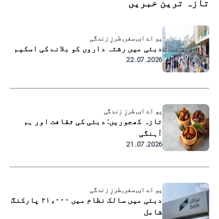
تازہ ترین خبریں
یو اے ای, سفر, طرزِ زندگی
دبئی میں رشتہ داروں کو بلانے کی اسکیم
2026. 07. 22
یو اے ای, طرزِ زندگی
تازہ کھجوریں: دبئی کی ثقافت اور ہم
آہنگی
2026. 07. 21
یو اے ای, سفر, طرزِ زندگی
دبئی میں سالک نظام میں ۲۱،۰۰۰ پارکنگ
شامل