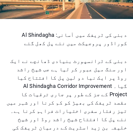
دبئی کی ٹریفک میں آسانی: Al Shindagha
کوراڈور پروجیکٹ میں نئے پل کھل گئے
دبئی کے ٹرانسپورٹ بنیادی ڈھانچے نے ایک
اور سنگ میل عبور کر لیا ہے جب شیخ راشد
روڈ پر ایک نیا دو لین پل کا افتتاح کیا
گیا۔ Al Shindagha Corridor Improvement
Project کے جز کے طور پر جاری ترقیات کا
مقصد ٹریفک کی بھیڑ کو کم کرنا اور شہر میں
تیز رفتار سفری اختیارات فراہم کرنا ہے۔
نئے پل کا افتتاح شیخ راشد روڈ اور شیخ
خلیفہ بن زید اسٹریٹ کے درمیان ٹریفک کی