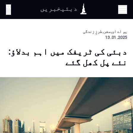
دبئیخبریں
تلاش
یو اے ای, سفر, طرزِ زندگی
2025. 01. 13
دبئی کی ٹریفک میں اہم بدلاؤ:
نئے پل کھل گئے