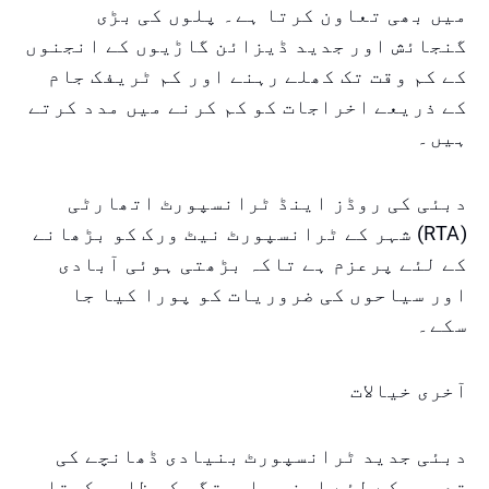
میں بھی تعاون کرتا ہے۔ پلوں کی بڑی
گنجائش اور جدید ڈیزائن گاڑیوں کے انجنوں
کے کم وقت تک کھلے رہنے اور کم ٹریفک جام
کے ذریعے اخراجات کو کم کرنے میں مدد کرتے
ہیں۔
دبئی کی روڈز اینڈ ٹرانسپورٹ اتھارٹی
(RTA) شہر کے ٹرانسپورٹ نیٹ ورک کو بڑھانے
کے لئے پرعزم ہے تاکہ بڑھتی ہوئی آبادی
اور سیاحوں کی ضروریات کو پورا کیا جا
سکے۔
آخری خیالات
دبئی جدید ٹرانسپورٹ بنیادی ڈھانچے کی
تعمیر کے لئے اپنی وابستگی کو ظاہر کرتا