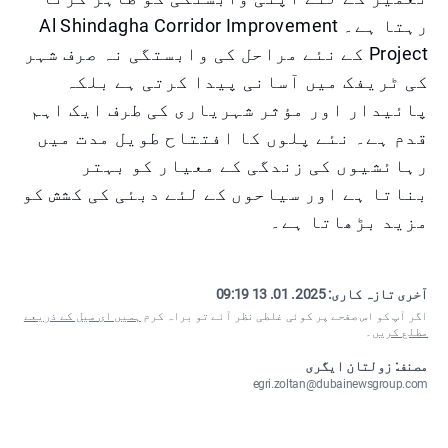
رہتا ہے۔ Al Shindagha Corridor Improvement
Project کے نئے مراحل کی وابستگی نہ صرف شہر
کی ٹریفک میں آسانی پیدا کرتی ہے بلکہ
پائیدار اور مؤثر شہریاری کی طرف ایک اہم
قدم ہے۔ نئے پلوں کا افتتاح طویل مدت میں
رہائشیوں کی زندگی کے معیار کو بہتر
بناتا ہے اور سیاحوں کے لئے دبئی کی کشش کو
مزید بڑھاتا ہے۔
آخری تازہ کاری:
2025. 01. 13 09:19
اگر آپ کو اس صفحے پر کوئی غلطی نظر آئے تو براہ کرم
ہمیں ای میل کے ذریعے
مطلع کریں
۔
مصنف: زولتان ایگری
egri.zoltan@dubainewsgroup.com