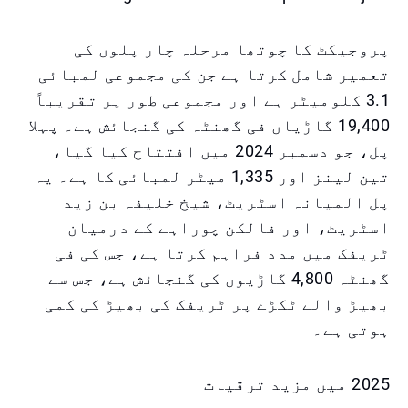
پروجیکٹ کا چوتھا مرحلہ چار پلوں کی
تعمیر شامل کرتا ہے جن کی مجموعی لمبائی
3.1 کلومیٹر ہے اور مجموعی طور پر تقریباً
19,400 گاڑیاں فی گھنٹہ کی گنجائش ہے۔ پہلا
پل، جو دسمبر 2024 میں افتتاح کیا گیا،
تین لینز اور 1,335 میٹر لمبائی کا ہے۔ یہ
پل المیانہ اسٹریٹ، شیخ خلیفہ بن زید
اسٹریٹ، اور فالکن چوراہے کے درمیان
ٹریفک میں مدد فراہم کرتا ہے، جس کی فی
گھنٹہ 4,800 گاڑیوں کی گنجائش ہے، جس سے
بھیڑ والے ٹکڑے پر ٹریفک کی بھیڑ کی کمی
ہوتی ہے۔
2025 میں مزید ترقیات