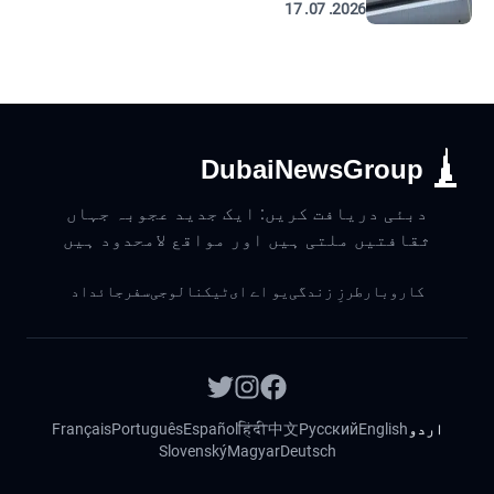
2026. 07. 17
DubaiNewsGroup
دبئی دریافت کریں: ایک جدید عجوبہ جہاں
ثقافتیں ملتی ہیں اور مواقع لامحدود ہیں
کاروبار
طرزِ زندگی
یو اے ای
ٹیکنالوجی
سفر
جائداد
اردو
English
Русский
中文
हिंदी
Español
Português
Français
Slovenský
Magyar
Deutsch