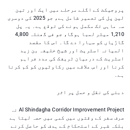
پروجیکٹ کے اگلے مرحلے میں ایک اور تین
لین پل کی تعمیر شامل ہے، جو 2025 کی دوسری
سہ ماہی تک مکمل ہونے کی توقع ہے۔ یہ پل
1,210 میٹر لمبا ہوگا، جو فی گھنٹہ 4,800
گاڑیاں کو سہارا دے گا۔ اس کا مقصد
المیانہ اسٹریٹ اور شیخ خلیفہ بن زید
اسٹریٹ کے درمیان ٹریفک کی مدد فراہم
کرنا اور اس علاقے میں رکاوٹیوں کو کم کرنا
ہے۔
دبئی کی نقل و حمل پر اثر
Al Shindagha Corridor Improvement Project نہ
صرف سفر کے وقتوں میں کمی میں حصہ لیتا ہے
بلکہ شہر کے استحکام کے ہدف کو حاصل کرنے