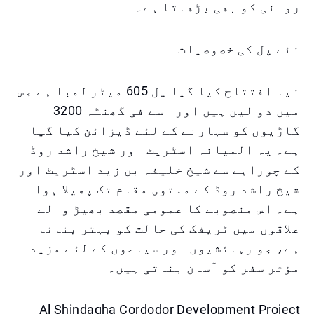
روانی کو بھی بڑھاتا ہے۔
نئے پل کی خصوصیات
نیا افتتاح کیا گیا پل 605 میٹر لمبا ہے جس
میں دو لین ہیں اور اسے فی گھنٹہ 3200
گاڑیوں کو سہارنے کے لئے ڈیزائن کیا گیا
ہے۔ یہ المیانہ اسٹریٹ اور شیخ راشد روڈ
کے چوراہے سے شیخ خلیفہ بن زید اسٹریٹ اور
شیخ راشد روڈ کے ملتوی مقام تک پھیلا ہوا
ہے۔ اس منصوبے کا عمومی مقصد بھیڑ والے
علاقوں میں ٹریفک کی حالت کو بہتر بنانا
ہے، جو رہائشیوں اور سیاحوں کے لئے مزید
مؤثر سفر کو آسان بناتی ہیں۔
Al Shindagha Cordodor Development Project