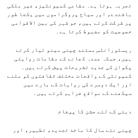
تجربہ ہوتا ہے۔ مقامی کمیونٹیز، غیر ملکی
باشندے، اور سیاح پروگراموں میں یکجا طور
پر شرکت کرتے ہیں، جو شہر کی بین الاقوامی
خصوصیت کو مضبوط کرتا ہے۔
ریسٹورانٹس مستند چینی مینو تیار کرتے
ہیں، جبکہ عمدہ کھانے کے مقامات روایتی
پکوان کی جدید تشریحات پیش کرتے ہیں۔
کمیونٹی کے واقعات مختلف ثقافتوں کو ملنے
اور ایک دوسرے کی روایات کے بارے میں
سیکھنے کے مواقع فراہم کرتے ہیں۔
دبئی کے لئے جشن کا پیغام
چینی نئے سال کا ماخذ تجدید، تطہیر، اور