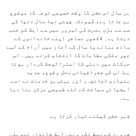
ہر سال اس جشن کا وقت خصوصی توجہ کا موضوع
بن جاتا ہے، کیونکہ چینی نیا سال دنیا کی
سب سے بڑی ہجرت کی لہروں میں سے ایک کو جنم
دیتا ہے۔ لاکھوں مسافر اپنے خاندانوں کے
ساتھ منانے یا سال کے آغاز میں آرام کے لیے
غیر ملکی مقامات کا انتخاب کرتے ہیں۔ اس
حرکات میں دبئی کا استراٹیجک کردار ہوتا
ہے: اس کی جغرافیائی محل وقوع، جدید
بنیادی ڈھانچہ، اور بہترین خدمات نے اسے
ایشیائی سیاحت کے لئے طبیعی مرکز بنا دیا
ہے۔
شہر جشن کیلئے تیار کرتا ہے
فروری کے وسط تک، دبئی ایک شاندار تبدیلی