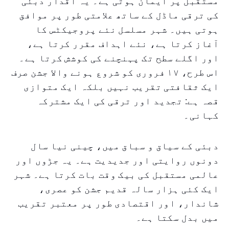
مستقبل پر ایمان ہوتی ہے۔ یہ اقدار دبئی
کی ترقی ماڈل کے ساتھ علامتی طور پر موافق
ہوتی ہیں۔ شہر مسلسل نئے پروجیکٹس کا
آغاز کرتا ہے، نئے اہداف مقرر کرتا ہے،
اور اگلے سطح تک پہنچنے کی کوشش کرتا ہے۔
اس طرح، ۱۷ فروری کو شروع ہونے والا جشن صرف
ایک ثقافتی تقریب نہیں بلکہ ایک متوازی
قصہ ہے: تجدید اور ترقی کی ایک مشترکہ
کہانی۔
دبئی کے سیاق و سباق میں، چینی نیا سال
دونوں روایتی اور جدیدیت ہے۔ یہ جڑوں اور
عالمی مستقبل کی بیک وقت بات کرتا ہے۔ شہر
ایک کئی ہزار سالہ قدیم جشن کو عصری،
شاندار، اور اقتصادی طور پر معتبر تقریب
میں بدل سکتا ہے۔