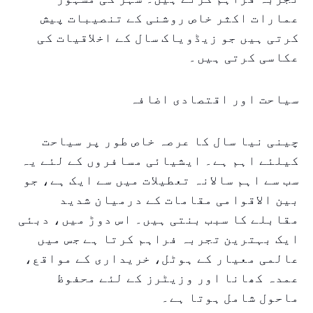
عمارات اکثر خاص روشنی کے تنصیبات پیش
کرتی ہیں جو زیڈویاک سال کے اخلاقیات کی
عکاسی کرتی ہیں۔
سیاحت اور اقتصادی اضافہ
چینی نیا سال کا عرصہ خاص طور پر سیاحت
کیلئے اہم ہے۔ ایشیائی مسافروں کے لئے یہ
سب سے اہم سالانہ تعطیلات میں سے ایک ہے، جو
بین الاقوامی مقامات کے درمیان شدید
مقابلے کا سبب بنتی ہیں۔ اس دوڑ میں، دبئی
ایک بہترین تجربہ فراہم کرتا ہے جس میں
عالمی معیار کے ہوٹل، خریداری کے مواقع،
عمدہ کھانا اور وزیٹرز کے لئے محفوظ
ماحول شامل ہوتا ہے۔