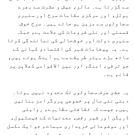
سے گزرتا ہے۔ مالز، عیش و عشرت سے بھرے
ہوٹل، اور مرکزی مقامات سرخ اور سنہری
سجاوٹوں سے مزین ہو جاتے ہیں۔ سرخ خوش
قسمتی اور نئی شروعات کی علامت ہے، جبکہ
سنہری دولت اور خوشحالی کی نمائندگی کرتا
ہے۔ یہ پیغامات شہر کی اقتصادی کہانی کے
ساتھ بڑے بہتر طریقے سے ہم آہنگ ہوتے ہیں،
جو ترقی، امنگ، اور بین الاقوامی کھلاپن پر
قائم ہے۔
یہ جشن صرف سجاوٹوں تک محدود نہیں ہوتا۔
دبئی نئی سال پر خصوصی پروگرامز بنائیں
ہیں، جیسے کہ ثقافتی مظاہرے، روایتی
ڈریگن اور شیر رقص، معدنیات کے فیسٹیول،
اور موضوعاتی خریداری مہمات، جو ایک مکمل
تجربہ فراہم کرتے ہیں۔ شہر کی مشہور