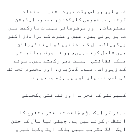
خاص طور پر اس وقت خوردہ شعبہ استفادہ
کرتا ہے۔ خصوصی کلیکشنز، محدود ایڈیشن
مصنوعات، اور موضوعاتی مہمات مارکیٹ میں
ظاہر ہوتی ہیں۔ عیش و عشرت کے برانڈز اکثر
زیڈویاک سال کے نشانوں کو اپنے ڈیزائن
میں شامل کرتے ہیں، جو نہ صرف جمالیاتی
بلکہ ثقافتی اہمیت بھی رکھتے ہیں۔ سونے
کے زیورات، عمدہ گھڑیاں، اور مخصوص تحائف
کی طلب نمایاں طور پر بڑھ جاتی ہے۔
کمیونٹی کا تجربہ اور ثقافتی یکجہتی
دبئی کی ایک بڑی طاقت ثقافتی متنوع کا
انتظام کرنے میں ہے۔ چینی نیا سال کا جشن
ایک الگ تقریب نہیں بلکہ ایک یکجا شہری