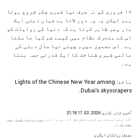
۱۷ فروری کو نہ صرف نیا قمری چکر شروع ہوتا
ہے، لیکن یہ وہ دور لاتا ہے جہاں دبئی ایک
بار پھر ظاہر کرتا ہے کہ دنیا کی روایات کو
اس کے متحرک نظام میں کیسے ضم کیا جا سکتا
ہے۔ اس مضمون میں، چینی نیا سال دبئی کی
عالمی شہری شناخت کا ایک قدرتی حصہ بنتا
ہے۔
ماخذ: Lights of the Chinese New Year among
Dubai's skyscrapers.
آخری تازہ کاری:
2026. 02. 17 21:18
اگر آپ کو اس صفحے پر کوئی غلطی نظر آئے تو براہ کرم
ہمیں ای میل کے ذریعے
مطلع کریں
۔
مصنف: زولتان ایگری