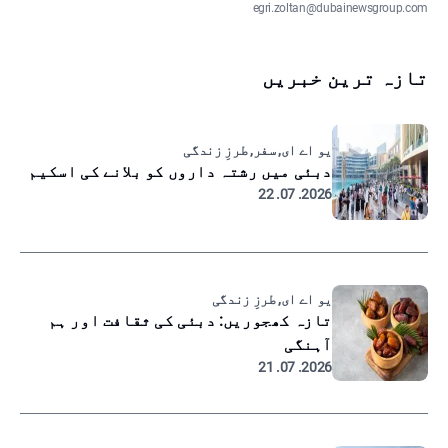
egri.zoltan@dubainewsgroup.com
تازہ ترین خبریں
یو اے ای, سفر, طرزِ زندگی
دبئی میں رشتہ داروں کو بلانے کی اسکیم
2026. 07. 22
یو اے ای, طرزِ زندگی
تازہ کھجوریں: دبئی کی ثقافت اور ہم
آہنگی
2026. 07. 21