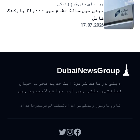
یو اے ای, سفر, طرزِ زندگی
دبئی میں سالک نظام میں ۲۱،۰۰۰ پارکنگ
شامل
2026. 07. 17
DubaiNewsGroup
دبئی دریافت کریں: ایک جدید عجوبہ جہاں
ثقافتیں ملتی ہیں اور مواقع لامحدود ہیں
کاروبار
طرزِ زندگی
یو اے ای
ٹیکنالوجی
سفر
جائداد