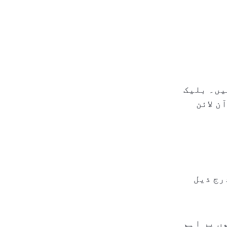
یں۔ بلیک
ن لائن
رج ذیل
ں پر اہم