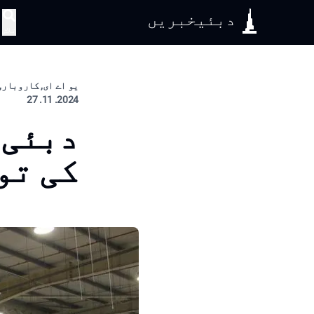
دبئیخبریں
تلاش
یو اے ای, کاروبار, 
2024. 11. 27
دبئی 
کی تو