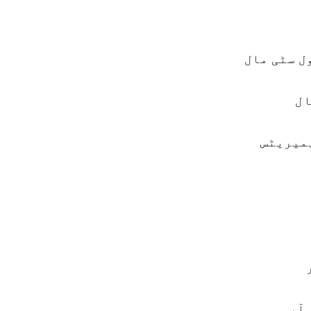
ل سٹی مال
ال
یمیریٹس
 آر