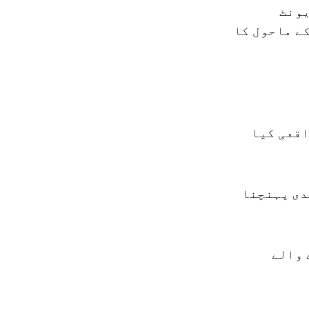
یونٹ
ے ماحول کا
اقعی کیا
دی پہنچنا
 والے