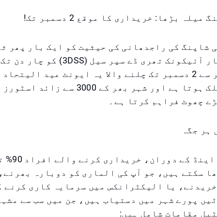
یلہ بڑھا: خریداری کا موقع 2 دسمبر تک!
 شاپنگ کی راجدھانی کی حیثیت کو ایک بار پھر ث
ہوئے پہلی بار آئیکونک تھری ڈے سپر سیل (S
ہے۔ 29 نومبر سے 2 دسمبر تک چلنے والا یہ ایونٹ عید الیت
ے چھوٹ فراہم کرتا ہے۔
 ہر جگہ
اس طویل ویک این
ا سکتے ہیں، جو آپ کی الماری کو دوبارہ بھرنے،
خریدنے، یا الیکٹرانکس میں سرمایہ کاری کرنے ک
یں پورے شہر میں دستیاب ہیں، جن میں سب سے مشہ
یل مقامات شامل ہیں: