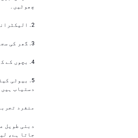
چھوٹیں۔
2. الیکٹرانکس: فونز، لیپ ٹاپس، اور گھریلو آلات آدھی قیمت پر۔
3. گھر کی سجاوٹ: سجیلی فرنیچر اور دیکور کے اشیاء پر چھوٹے دام۔
4. بچوں کے کھلونے: چھٹیوں سے پہلے تحفے خریدنے کا بہترین موقع۔
5. بیوٹی کی
دستیاب ہیں۔
منفرد تجربہ:
دبئی طویل عر