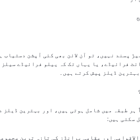
ج
یڑ پسند نہیں، تو آن لائن بھی کئی آپشن دستیاب ہ
ٹ فرائیڈے، یا یہاں تک کہ ییلو فرائیڈے سیلز آ
بہترین ڈیلز پیش کرتے ہیں۔
 ہر طبقہ میں شامل ہوتی ہیں، اور بہترین ڈیلز د
ل سکتی ہیں:
ن الاقوامی اور مقامی برانڈز کی تازہ ترین مجموعو