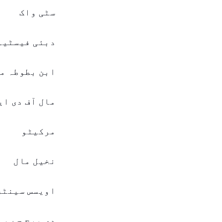
سٹی واک
دبئی فیسٹیو
ابن بطوطہ م
مال آف دی ا
مرکیٹو
نخیل مال
اویسس سینٹر
دی بیچ جے بی