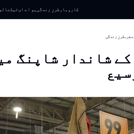
کاروبار
طرزِ زندگی
یو اے ای
ٹیکنالو
سفر, طرزِ زندگی
کے شاندار شاپنگ می
سیع