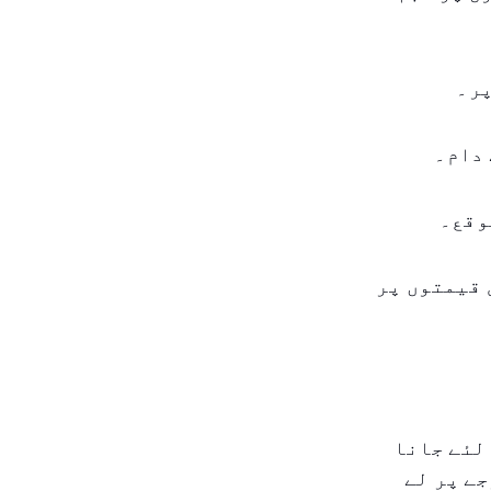
 قیمتوں پر
لئے جانا
نئے درجے پر لے