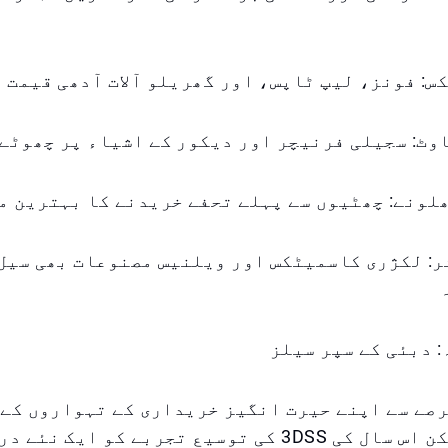
ئر: لکژری کاسمیٹکس اور ویلنیس مصنوعات بھی سیل
 دبئی کے سپر سیلز
صے سے اپنے حیرت انگیز خریداری کے تہواروں کے 
جاتا ہے، لیکن اس سال کی 3DSS کی توسیع تجربے کو ایک 