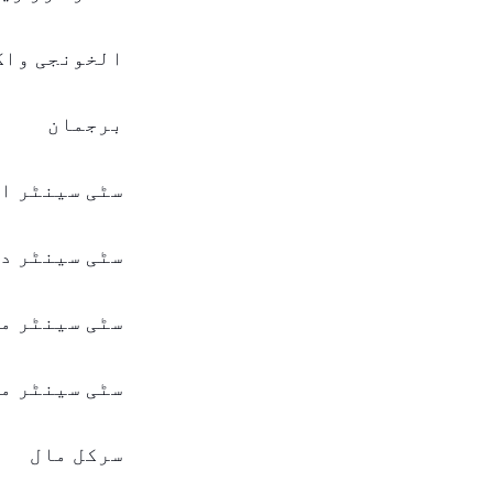
الخونجی واک
برجمان
سٹی سینٹر ا
سٹی سینٹر د
سٹی سینٹر م
سٹی سینٹر م
سرکل مال