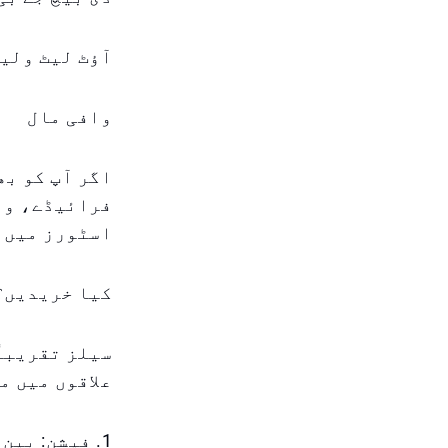
آؤٹ لیٹ ولی
وافی مال
اگر آپ کو بھ
فرائیڈے، وائ
اسٹورز میں 
کیا خریدیں؟
سیلز تقریباً
علاقوں میں م
1. فیشن: بی