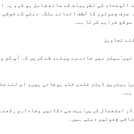
 الیتحاد کی تقریبات کے ساتھ شامل ہو کر، یہ ا
 صرف چھوٹوں کا لطف اٹھانے بلکہ دبئی کے خوشی ک
موقع فراہم کرتا ہے۔
ئے تجاویز
ائیں: سیلز میں جانے سے پہلے، طے کریں کہ آپ کو و
یں: بہترین ڈیلز جلدی ختم ہوجاتی ہیں، اس لئے جل
ہے۔
ارڈز استعمال کریں: بہت سی دکانیں وفاداری رکھنے
ضافی چھوٹیں دیتی ہیں۔