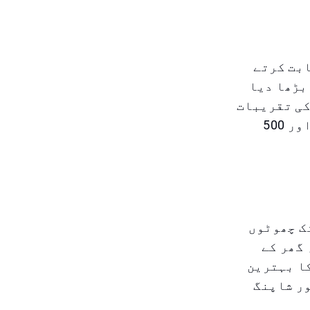
ابت کرتے
3DS) کو چار دن تک بڑھا دیا
حاد کی تقریبات
کے ساتھ منسلک ہوتا ہے اور شہر بھر کے 3000 سے زائد اسٹورز اور 500
ڈ کے دوران، خریداری کرنے والے افراد 90% تک چھوٹوں
 گھر کے
ا بہترین
ور شاپنگ