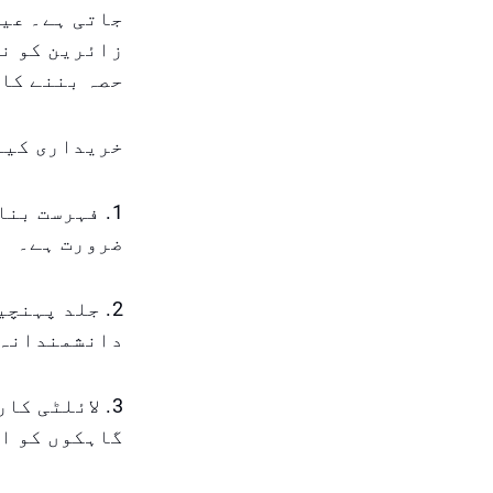
جاتی ہے۔ عید
زائرین کو نہ
حصہ بننے کا 
خریداری کیل
1. فہرست بن
ضرورت ہے۔
2. جلد پہنچ
دانشمندانہ 
3. لائلٹی ک
گاہکوں کو ا