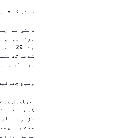
دبئی کا شاپنگ م
دبئی نے اپنی
برانڈز پر بڑ
وسیع چھوٹیں
کا فائدہ اٹھ
لازمی سامان 
وقت ہے۔ چھوٹ
مالز اور ریٹ