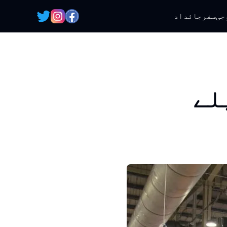
جی
سفر
جائداد
لے