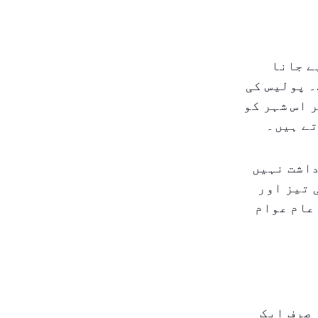
ے جانا
۔ پولیس کی
 اس شہر کو
تے ہیں۔
داشت نہیں
 تیز اور
عام عوام
 صرف ایک