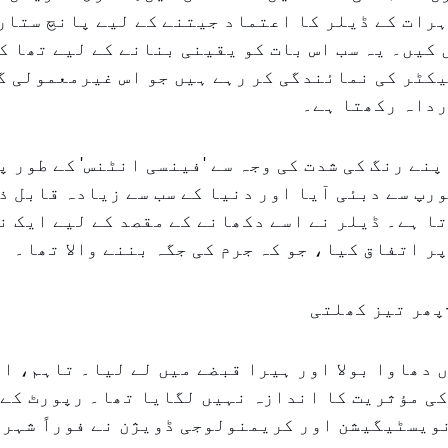
رات کے ڈیلر کا اعتماد جیتنے کے لیے پانچ ستار
 کیں۔ یہ سب اس بات کو یقینی بنانے کے لیے تھا ک
کٹر کی نمائندگی کر رہے ہیں جو اس غیرمعمولی گل
رداہ رکھتا ہے۔
پنے رنگ کی شدت کی وجہ سے 'فینسی انٹنس' کے طور پ
رپ سے دبئی آیا اور دنیا کے سب سے زیادہ قابل ذ
ا ہے۔ ڈیلر نے اسے دکھانے کے مقصد کے لیے ایک نج
ر اتفاق کیا، جو کہ جرم کی جگہ بننے والا تھا۔
پھر تیز کھلتی
 دھاوا بولا اور ہیرا قبضے میں لے لیا۔ تاہم، ا
ی مؤثریت کا اندازہ نہیں لگایا تھا۔ رپورٹ کے 
یسٹیگیشن اور کریمنولوجی ڈویژن نے فوراً شہر ک