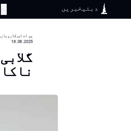
دبئیخبریں
تلاش
یو اے ای, کاروبار, 
2025. 08. 18
گلابی
ناکام