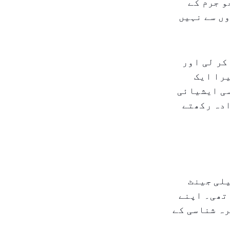
و جرم کے
ں سے نہیں
کر لی اور
یرا ایک
سی ایشیائی
ادہ رکھتے
یلی جینٹ
تھی۔ اپنے
ہ شناسی کے