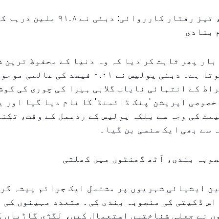
پنک ڈائمنڈ، تیز رفتار کارروائی: دبئ
 بنادی
بار پھر ثابت کر دیا کہ وہ دنیا کے محفوظ ترین 
کیوں شمار ہوتا ہے۔ دبئی پولیس نے ۰.۰۱ فیصد ک
، ۲۱ قیراط کے انتہائی نایاب گلابی ہیرا کی چوری کی ک
خصوصی آپریشن 'پنک ڈائمنڈ' کا نام دیا گیا اور ی
مت کی وجہ سے بلکہ پولیس کے ردعمل کے وقت، تکنی
 سے بھی ایک سنسی بن گیا۔
صوبہ بندی، آٹھ گھنٹوں میں کھلتی
ن ایشیائی شہریوں پر مشتمل ایک جرائم پیشہ گرو
اس ڈکیتی کی منصوبہ بندی کی۔ متعدد مہینوں کی 
ں نے جعلی شناختیں استعمال کیں، لگژی گاڑیاں ک