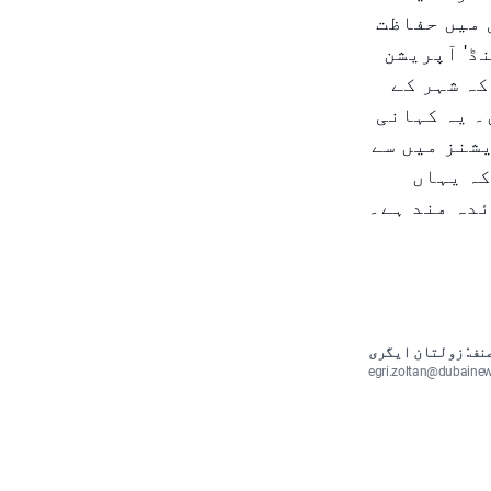
 میں حفاظت
ڈ' آپریشن
کہ شہر کے
۔ یہ کہانی
شنز میں سے
کہ یہاں
دہ مند ہے۔
نف: زولتان ایگری
egri.zoltan@dubaine