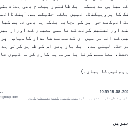
امیابی ہے بلکہ ایک طاقتور پیغام بھی ہے: دبئی
 کا پروپیگنڈہ نہیں بلکہ حقیقت ہے۔ 'پنک ڈائمن
ک انوکھے جواہر کو بچایا بلکہ یہ بھی ثابت کیا 
ے اور تفتیش کرنے کے عالمی معیار کے اوزار ہیں
س کے انالز میں ان کے سب سے شاندار کامیاب آپری
ر جگہ لیتی ہے، ایک بار پھر اس کو ظاہر کرتی ہے 
فظ، معاملے کرنا یا سرمایہ کاری کرنا کیوں فائ
 پولیس کا بیان۔)
2025. 08. 18
مص
wsgroup.com
 کوئی غلطی نظر آئے تو براہ کرم
ہمیں ای میل کے ذریعے مطلع کریں
۔
بریں