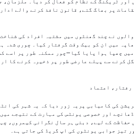
اور ٹریکنگ کے نظام کو فعال کر دیا۔ ملزمان، ج
امات پر بھاگ گئے، قانون نافذ کرنے والے ادارو
الوں نے چند گھنٹوں میں مشتبہ افراد کی شناخت 
اپہ میں ان کو بیک وقت گرفتار کیا۔ چوری شدہ ہ
میں چھپا ہوا پایا گیا—چور ممکنہ طور پر اسے ک
ل کرنے سے پہلے عارضی طور پر ذخیرہ کرنے کا ار
رفتار، اعتماد
یشن کی کامیابی پریہ زور دیا کہ یہ شہر کی انٹ
ھانچے اور خصوصی یونٹس کی مہارت کے نتیجے میں 
حفاظت کے لیے، دبئی ہر سال نگرانی کیمروں، چہر
 تیز جوابی یونٹوں کی اپ گریڈ کی جاتی ہے۔