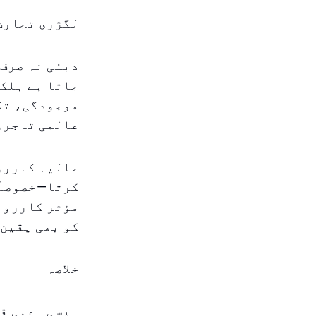
لگژری تجارت
دبئی نہ صرف 
جاتا ہے بلکہ
موجودگی، تکن
عالمی تاجرو
حالیہ کارروا
کرتا—خصوصاً 
مؤثر کارروائ
کو بھی یقین
خلاصہ
ایسی اعلیٰ ق