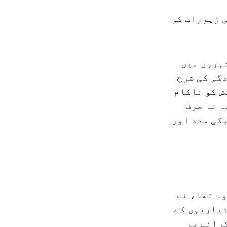
ی نے ۹۱.۸ ملین درہم کی زیورات کی
شہروں میں
ی عالمی موجودگی کی شرح
وشش کو ناکام
ہ نہ صرف
کی مدد اور
ہ تھا، نے
تیاریوں کے
رائے پر