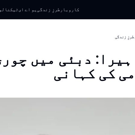
کاروبار
طرزِ زندگی
یو اے ای
ٹیکنالو
طرزِ زندگی
 ہیرا: دبئی میں چوری
ی کی کہانی