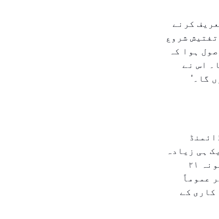
 تعریف کرنے
 تفتیش شروع
صول ہوا کہ
۔ اس نے
 گا۔'
ڈائمنڈ
ند ایک ہی زیادہ
قیراط و زن اور گہرا رنگ رکھتے ہیں۔ حال ہی میں بحال شدہ نمونہ ۲۱
 عموماً
کاری کے