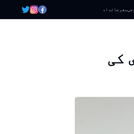
جی
سفر
جائداد
 کی