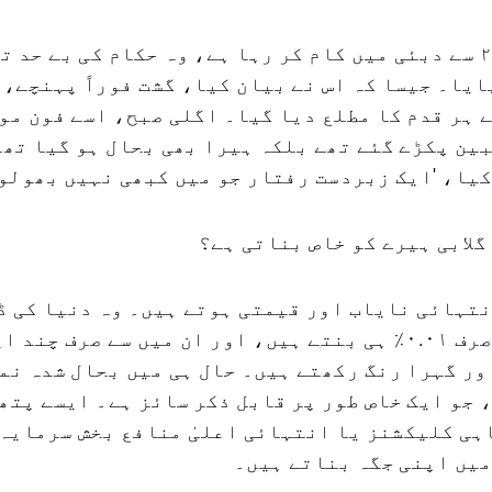
ڈیلر جو ۲۰۰۵ سے دبئی میں کام کر رہا ہے، وہ حکام کی بے حد
ایا۔ جیسا کہ اس نے بیان کیا، گشت فوراً پہنچے،
 ہر قدم کا مطلع دیا گیا۔ اگلی صبح، اسے فون مو
ین پکڑے گئے تھے بلکہ ہیرا بھی بحال ہو گیا تھا
یا، 'ایک زبردست رفتار جو میں کبھی نہیں بھولوں
گلابی ہیرے کو خاص بناتی ہے؟
نتہائی نایاب اور قیمتی ہوتے ہیں۔ وہ دنیا کی 
پیداوار کا صرف ۰.۰۱٪ ہی بنتے ہیں، اور ان میں سے صرف چ
 جو ایک خاص طور پر قابل ذکر سائز ہے۔ ایسے پتھر
ی کلیکشنز یا انتہائی اعلیٰ منافع بخش سرمایہ 
میں اپنی جگہ بناتے ہیں۔