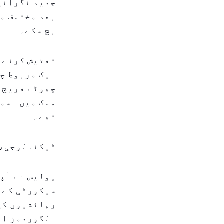
جدید نگرانی 
بعد مختلف مق
بچ سکے۔
تفتیش کرنے و
ایک مربوط چھ
چھوٹے فریج 
ملک میں اسمگ
تھے۔
ٹیکنالوجی، 
پولیس نے آپر
سیکورٹی کے ڈ
رہائشیوں کی 
الگوردمز اور