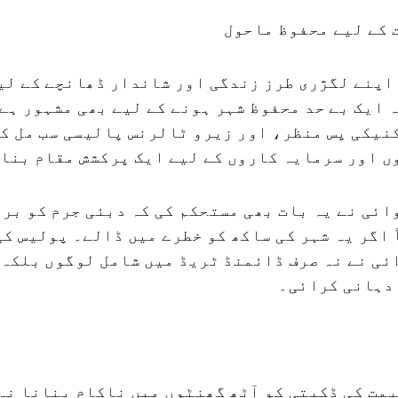
 کے لیے محفوظ ماحول
اپنے لگژری طرز زندگی اور شاندار ڈھانچے کے لی
 ایک بے حد محفوظ شہر ہونے کے لیے بھی مشہور ہے
یکی پس منظر، اور زیرو ٹالرنس پالیسی سب مل کر
ں اور سرمایہ کاروں کے لیے ایک پرکشش مقام بنا
ئی نے یہ بات بھی مستحکم کی کہ دبئی جرم کو بر
اگر یہ شہر کی ساکھ کو خطرے میں ڈالے۔ پولیس کی
ی نے نہ صرف ڈائمنڈ ٹریڈ میں شامل لوگوں بلکہ 
 دہانی کرائی۔
یمت کی ڈکیتی کو آٹھ گھنٹوں میں ناکام بنانا نہ