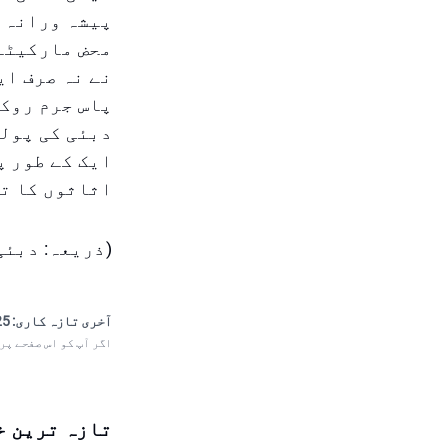
پیشہ ورانہ ک
محض مارکیٹنگ
نے نہ صرف ای
پاس جرم روکن
دبئی کی پولی
ایک کے طور پ
اثاثوں کا تح
(ذریعہ: دبئی
آخری تازہ کاری:
 19:59
اگر آپ کو اس صفحے پر
تازہ ترین خ