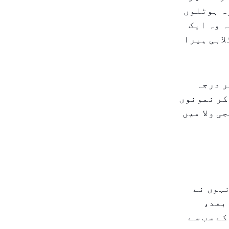
ہ ہوٹلوں
ہ وہ ایک
ابی ہیرا
ر درجہ
کر نمونوں
ی ولا میں
نہوں نے
بعد،
ے سب سے