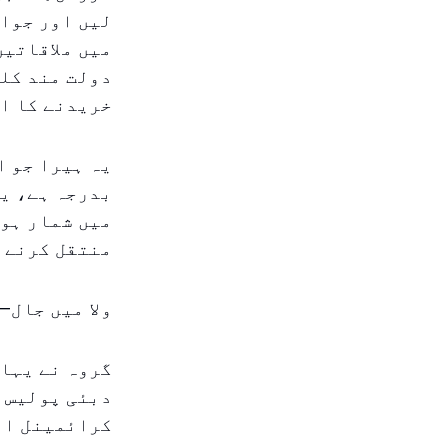
لیں اور جواہ
میں ملاقاتیں
دولت مند کلی
خریدنے کا ا
یہ ہیرا جو ا
بدرجہ ہے، یو
میں شمار ہوت
منتقل کرنے پ
ولا میں جال—
گروہ نے یہاں
دبئی پولیس ک
کرائمینل انو