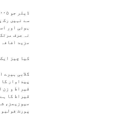
سے نہیں رک پ
ہوئی اور اسے
نہ صرف مرتکب
مزید اضافہ ک
کیا چیز ایک 
گلابی ہیرے ا
قیراط کا ہے،
میوزیمز، شاہ
پورٹ فولیو 