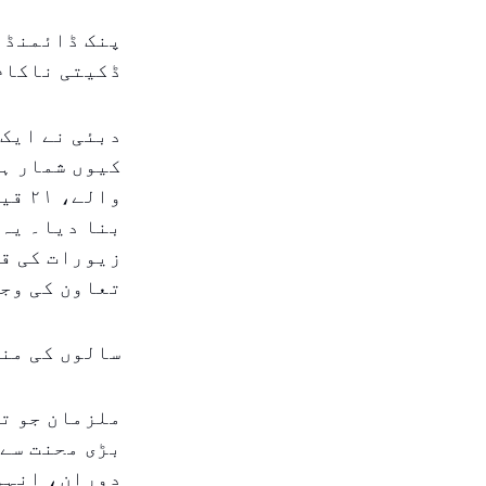
ڈکیتی ناکام
دبئی نے ایک 
والے
بنا دیا۔ یہ 
زیورات کی قی
تعاون کی وجہ
سالوں کی من
ملزمان جو تی
بڑی محنت سے 
دوران، انہو