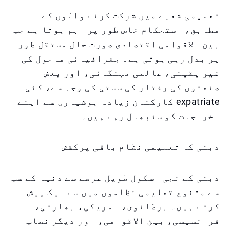
تعلیمی شعبے میں شرکت کرنے والوں کے
مطابق، استحکام خاص طور پر اہم ہوتا ہے جب
بین الاقوامی اقتصادی صورت حال مستقل طور
پر بدل رہی ہوتی ہے۔ جغرافیائی ماحول کی
غیر یقینی، عالمی مہنگائی، اور بعض
صنعتوں کی رفتار کی سستی کی وجہ سے، کئی
expatriate کارکنان زیادہ ہوشیاری سے اپنے
اخراجات کو سنبھال رہے ہیں۔
دبئی کا تعلیمی نظام باقی پرکشش
دبئی کے نجی اسکول طویل عرصے سے دنیا کے سب
سے متنوع تعلیمی نظاموں میں سے ایک پیش
کرتے ہیں۔ برطانوی، امریکی، بھارتی،
فرانسیسی، بین الاقوامی، اور دیگر نصاب