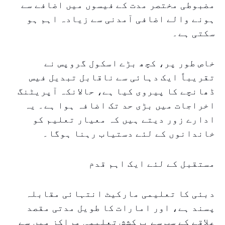
مضبوطی مختصر مدت کے فیسوں میں اضافے سے
ہونے والے اضافی آمدنی سے زیادہ اہم ہو
سکتی ہے۔
خاص طور پر، کچھ بڑے اسکول گروپس نے
تقریباً ایک دہائی سے ناقابل تبدیل فیس
ڈھانچے کا پیروی کیا ہے، حالانکہ آپریٹنگ
اخراجات میں بڑی حد تک اضافہ ہوا ہے۔ یہ
ادارے زور دیتے ہیں کہ معیار تعلیم کو
خاندانوں کے لئے دستیاب رہنا ہوگا۔
مستقبل کے لئے ایک اہم قدم
دبئی کا تعلیمی مارکیٹ انتہائی مقابلہ
پسند ہے، اور امارات کا طویل مدتی مقصد
علاقے کے سب سے پرکشش تعلیمی مراکز میں سے