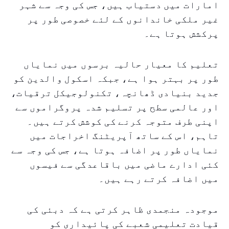
امارات میں دستیاب ہیں، جس کی وجہ سے شہر
غیر ملکی خاندانوں کے لئے خصوصی طور پر
پرکشش ہوتا ہے۔
تعلیم کا معیار حالیہ برسوں میں نمایاں
طور پر بہتر ہوا ہے، جبکہ اسکول والدین کو
جدید بنیادی ڈھانچہ، تکنولوجیکل ترقیات،
اور عالمی سطح پر تسلیم شدہ پروگراموں سے
اپنی طرف متوجہ کرنے کی کوشش کرتے ہیں۔
تاہم، اس کے ساتھ آپریٹنگ اخراجات میں
نمایاں طور پر اضافہ ہوتا ہے، جس کی وجہ سے
کئی ادارے ماضی میں باقاعدگی سے فیسوں
میں اضافہ کرتے رہے ہیں۔
موجودہ منجمدی ظاہر کرتی ہے کہ دبئی کی
قیادت تعلیمی شعبے کی پائیداری کو