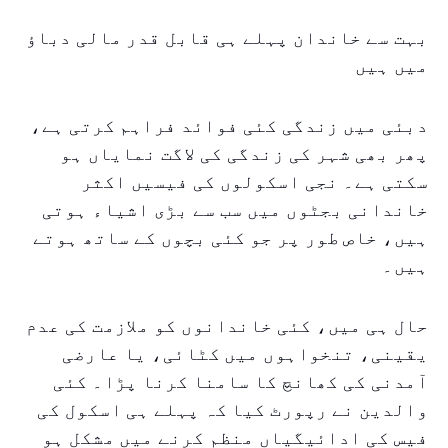
بہت سے خاندان پہلے ہی قابل قدر مالی دباؤ
میں ہیں
دبئی میں زندگی کئی فوائد فراہم کرتی ہے،
پھر بھی شہر کی زندگی کی لاگت نمایاں ہو
سکتی ہے۔ نجی اسکولوں کی فیسیں اکثر
خاندانی بجٹوں میں سب سے بڑی اشیاء ہوتی
ہیں، خاص طور پر جو کئی بچوں کے ساتھ ہوتے
ہیں۔
حال ہی میں، کئی خاندانوں کو ملازمت کی عدم
یقینی، تنخواہوں میں کٹائی، یا عارضی
آمدنی کی کھانچ کا سامنا کرنا پڑا۔ کئی
والدین نے رپورٹ کیا کہ پہلے ہی اسکول کی
فیس کی ادائیگیاں منظم کرنے میں مشکل ہو