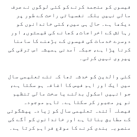
فیسوں کو منجمد کرنے کو کئی لوگوں نے صرف
مالی نہیں بلکہ نفسیاتی راحت کے طور پر
دیکھا ہے۔ حال ہی میں، کئی خاندانوں کو
رہائش کے اخراجات، کھانے کی قیمتوں، اور
دوسرے خدمات کی فیسوں کے بڑھنے کا سامنا
کرنا پڑا ہے، جبکہ آمدنی ہمیشہ اس ترقی کی
پیروی نہیں کرتی۔
کئی والدین کو خدشہ تھا کہ نئے تعلیمی سال
میں ایک اور اہم فیس کا اضافہ ہو سکتا ہے،
جو انہیں اسکول بدلنے یا سخت مالی تنظیم
نو پر مجبور کر سکتا ہے۔ تاہم موجودہ
فیصلہ آئندہ تعلیمی سال کو زیادہ پیشگوئی
کے مطابق بناتا ہے اور خاندانوں کو آگے کی
منصوبہ بندی کرنے کا موقع فراہم کرتا ہے۔