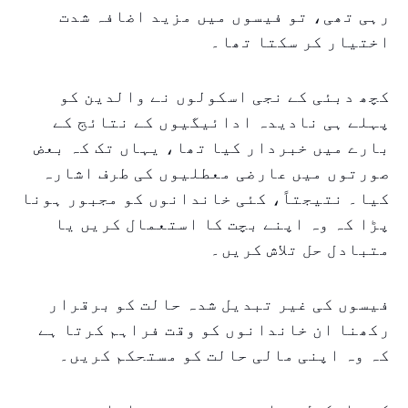
رہی تھی، تو فیسوں میں مزید اضافہ شدت
اختیار کر سکتا تھا۔
کچھ دبئی کے نجی اسکولوں نے والدین کو
پہلے ہی نادیدہ ادائیگیوں کے نتائج کے
بارے میں خبردار کیا تھا، یہاں تک کہ بعض
صورتوں میں عارضی معطلیوں کی طرف اشارہ
کیا۔ نتیجتاً، کئی خاندانوں کو مجبور ہونا
پڑا کہ وہ اپنے بچت کا استعمال کریں یا
متبادل حل تلاش کریں۔
فیسوں کی غیر تبدیل شدہ حالت کو برقرار
رکھنا ان خاندانوں کو وقت فراہم کرتا ہے
کہ وہ اپنی مالی حالت کو مستحکم کریں۔