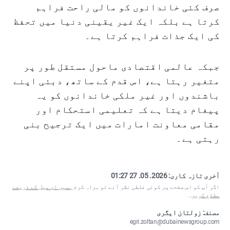
صرف کئی خاندانوں کو مالی راحت فراہم
کرتا ہے بلکہ ایک غیر یقینی دنیا میں تحفظ
کی ایک جذات فراہم کرتا ہے۔
جبکہ عالمی اقتصادی ماحول مستقل طور پر
متغیر رہتا ہے، اس قدم کے ساتھ، دبئی اپنے
باشندوں اور غیر ملکی خاندانوں کو یہ
پیغام دیتا ہے کہ تعلیمی استحکام اور
مقامی معاونت امارات میں ایک ترجیح بنی
رہتی ہے۔
آخری تازہ کاری:
2026. 05. 27 01:27
اگر آپ کو اس صفحے پر کوئی غلطی نظر آئے تو براہ کرم
ہمیں ای میل کے ذریعے
مطلع کریں
۔
مصنف: زولتان ایگری
egri.zoltan@dubainewsgroup.com