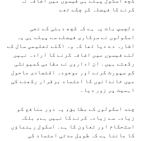
کچھ اسکول پہلے ہی فیسوں میں اضافہ نہ
کرنے کا فیصلہ کر چکے تھے
دلچسپ بات یہ ہے کہ کچھ دبئی کے نجی
اسکولوں نے سرکاری فیصلے سے پہلے ہی یہ
اشارہ دے دیا تھا کہ وہ اگلے تعلیمی سال کے
لئے فیسوں میں اضافہ کرنے کا ارادہ نہیں
رکھتے ہیں۔ ان اداروں نے مقامی کمیونٹی
کو سپورٹ کرنے اور موجودہ اقتصادی ماحول
میں خاندانوں کا اعتماد برقرار رکھنے کی
اہمیت پر زور دیا۔
چند اسکولوں کے مطابق، یہ دور منافع کو
زیادہ سے زیادہ کرنے کا نہیں ہے، بلکہ
استحکام اور تعاون کا ہے۔ اسکول رہنماؤں
کا ماننا ہے کہ طویل مدتی اعتماد کی