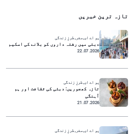
تازہ ترین خبریں
یو اے ای, سفر, طرزِ زندگی
دبئی میں رشتہ داروں کو بلانے کی اسکیم
2026. 07. 22
یو اے ای, طرزِ زندگی
تازہ کھجوریں: دبئی کی ثقافت اور ہم
آہنگی
2026. 07. 21
یو اے ای, سفر, طرزِ زندگی