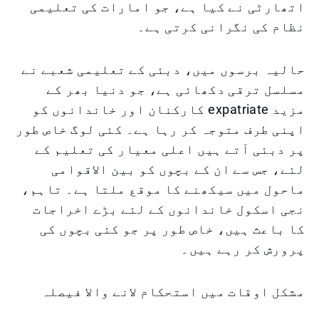
اتھارٹی نے کیا ہے، جو امارات کی تعلیمی
نظام کی نگرانی کرتی ہے۔
حالیہ برسوں میں، دبئی کے تعلیمی شعبے نے
مسلسل ترقی دکھائی ہے، جو دنیا بھر کے
مزید expatriate کارکنان اور خاندانوں کو
اپنی طرف متوجہ کر رہا ہے۔ کئی لوگ خاص طور
پر دبئی آتے ہیں اعلی معیار کی تعلیم کے
لئے، جس سے ان کے بچوں کو بین الاقوامی
ماحول میں سیکھنے کا موقع ملتا ہے۔ تاہم،
نجی اسکول خاندانوں کے لئے بڑے اخراجات
کا باعث ہیں، خاص طور پر جو کئی بچوں کی
پرورش کر رہے ہیں۔
مشکل اوقات میں استحکام لانے والا فیصلہ