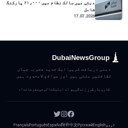
دبئی میں سالک نظام میں ۲۱،۰۰۰ پارکنگ
شامل
2026. 07. 17
DubaiNewsGroup
دبئی دریافت کریں: ایک جدید عجوبہ جہاں
ثقافتیں ملتی ہیں اور مواقع لامحدود ہیں
کاروبار
طرزِ زندگی
یو اے ای
ٹیکنالوجی
سفر
جائداد
اردو
English
Русский
中文
हिंदी
Español
Português
Français