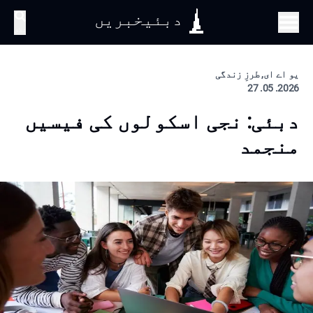
دبئیخبریں
تلاش
یو اے ای, طرزِ زندگی
2026. 05. 27
دبئی: نجی اسکولوں کی فیسیں
منجمد