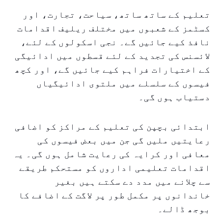
تعلیم کے ساتھ ساتھ، سیاحت، تجارت، اور
کسٹمز کے شعبوں میں مختلف ریلیف اقدامات
نافذ کیے جائیں گے۔ نجی اسکولوں کے لئے،
لائسنس کی تجدید کے لئے قسطوں میں ادائیگی
کے اختیارات فراہم کیے جائیں گے، اور کچھ
فیسوں کے سلسلے میں ملتوی ادائیگیاں
دستیاب ہوں گی۔
ابتدائی بچپن کی تعلیم کے مراکز کو اضافی
رعایتیں ملیں گی جن میں بعض فیسوں کی
معافی اور کرایہ کی رعایت شامل ہوں گی۔ یہ
اقدامات تعلیمی اداروں کو مستحکم طریقے
سے چلانے میں مدد دے سکتے ہیں بغیر
خاندانوں پر مکمل طور پر لاگت کے اضافے کا
بوجھ ڈالے۔