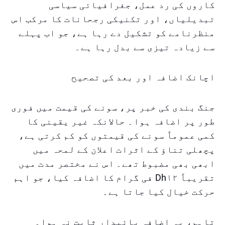
کاروں کی رد عمل، جغرافیائی سیاسی
تبدیلیاں، اور تکنیکی رجحانات کا مرکب اس
منظرنامے کو تشکیل دے رہا ہے، جو اب پہلے
سے زیادہ تیزی سے بدل رہا ہے۔
اچانک اضافہ اور بعد کی تصحیح
جنگ بندی کی خبر پر، سونے کی قیمت میں فوری
طور پر اضافہ ہوا۔ حالانکہ غیر یقینی کا
کمی عموماً سونے کی قیمتوں کو کم کرتی ہے،
پچھلی تناؤ کے اثرات اعلان کے لمحہ میں
ابھی بھی مضبوط تھے۔ اس نے مختصر مدت میں
تقریباً Dh۱۲ فی گرام کا اضافہ کیا، جو اہم
حرکت خیال کیا جاتا ہے۔
تاہم، یہ اضافہ پائیدار ثابت نہ ہوا۔