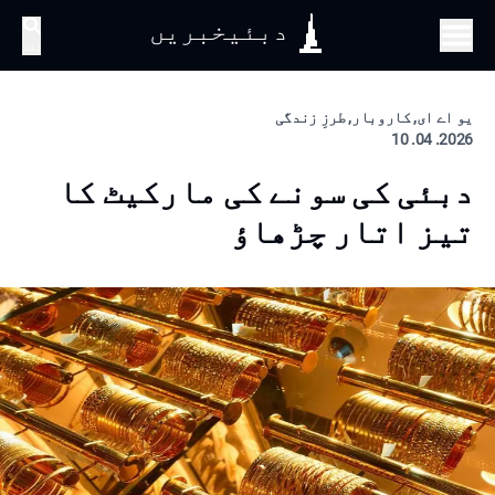
دبئیخبریں
تلاش
یو اے ای, کاروبار, طرزِ زندگی
2026. 04. 10
دبئی کی سونے کی مارکیٹ کا
تیز اتار چڑھاؤ