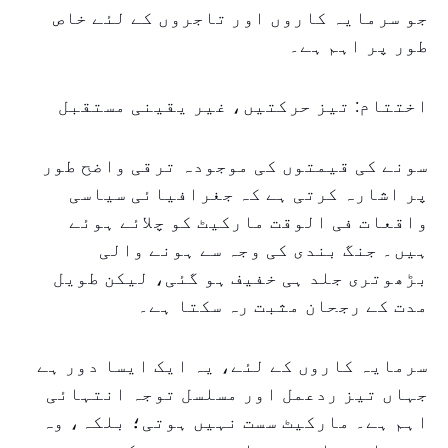
جو سرمایہ کاروں اور تاجروں کے لئے خاص
طور پر اہم ہے۔
اختتام: تیز حرکتیں، غیر یقینی مستقبل
سونے کی قیمتوں کی موجودہ ترقی واضح طور
پر اشارہ کرتی ہے کہ جغرافیائی سیاسی
واقعات فی الوقت مارکیٹ کو چلائے ہوئے
ہیں۔ جنگ بندی کی وجہ سے ہونے والی
بڑھوتری جلد ہی خفیف ہو گئی، لیکن طویل
مدت کے رجحان مثبت رہ سکتا ہے۔
سرمایہ کاروں کے لئے، یہ ایک ایسا دور ہے
جہاں تیز ردعمل اور مسلسل توجہ انتہائی
اہم ہے۔ مارکیٹ سست نہیں ہوتی؛ بلکہ، وہ