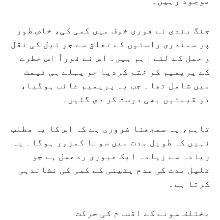
موجود رہیں۔
جنگ بندی نے فوری خوف میں کمی کی، خاص طور
پر سمندری راستوں کے تعلق سے جو تیل کی نقل
و حمل کے لئے اہم ہیں۔ اس نے فوراً اس خطرے
کے پریمیم کو ختم کردیا جو پہلے ہی قیمت
میں شامل تھا۔ جب یہ پریمیم غائب ہوگیا،
تو قیمتیں بھی درست کر دی گئیں۔
تاہم، یہ سمجھنا ضروری ہے کہ اس کا یہ مطلب
نہیں کہ طویل مدت میں سونا کمزور ہوگا۔ یہ
زیادہ سے زیادہ ایک عبوری ردعمل ہے جو
قلیل مدت کی عدم یقینی کے کمی کی نشاندہی
کرتا ہے۔
مختلف سونے کے اقسام کی حرکت