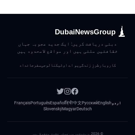
DubaiNewsGroup
دبئی دریافت کریں: ایک جدید عجوبہ جہاں
ثقافتیں ملتی ہیں اور مواقع لامحدود ہیں
کاروبار
طرزِ زندگی
یو اے ای
ٹیکنالوجی
سفر
جائداد
اردو
English
Русский
中文
हिंदी
Español
Português
Français
Slovenský
Magyar
Deutsch
©
2026
.دبئیخبریں. جملہ حقوق محفوظ ہیں