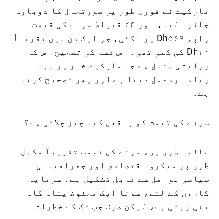
مارکیٹ نے فوری طور پر صورتحال کا دوبارہ
جائزہ لیا، اور ۲۴ قیراط سونے کی قیمت
واپس Dh۵۶۹ پر آگئی، جو ایک دن میں تقریباً
Dh۱۰ کی کمی تھی۔ اس قسم کی تصحیح اس کا
روایتی مثال ہے جب مارکیٹ خبر پر بہت
زیادہ ردعمل دیتا ہے اور پھر تصحیح کرتا
ہے۔
سونے کی قیمت کو واقعی کیا چیز چلاتی ہے؟
حالیہ طور پر، سونے کی قیمت تقریباً مکمل
طور پر میکرو اقتصادی اور جغرافیائی
سیاسی عوامل سے قابل تشکیل ہے۔ سرمایہ
کاروں کے لئے، سونا ایک محفوظ پناہ گاہ
بنی رہتی ہے، لیکن صرف جب تک کے خطرات