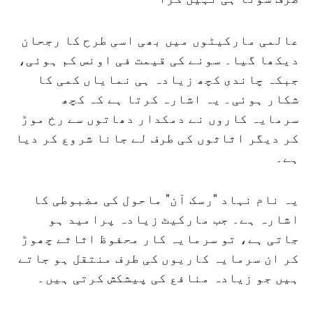
عالمی مارکیٹوں میں بھی اسی طرح کا رجحان
دیکھا گیا۔ سونے کی قیمت فی اونس کم ہوئی،
جبکہ چاندی کچھ زیادہ ہی نمایاں کمی کا
شکار ہوئی۔ یہ اشارہ کرتا ہے کہ کچھ
سرمایہ کاروں نے دمکدار دھاتوں سے رخ موڑ
کر دیگر اثاثوں کی طرف لے جانا شروع کر دیا
ہے۔
یہ نام نہاد "رسک آن" ماحول کی مضبوطی کا
اشارہ ہے۔ جب مارکیٹ زیادہ پرامید ہو
جاتی ہے، تو سرمایہ کار محفوظ اثاثے چھوڑ
کر ان سرمایہ کاریوں کی طرف منتقل ہو جاتے
ہیں جو زیادہ منافع کی پیشکش کرتی ہیں۔