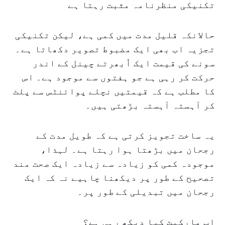
تکنیکی منظرنامہ مثبت رہتا ہے
حالانکہ قلیل مدت میں کمی ہے، لیکن تکنیکی
تجزیہ اب بھی ایک مضبوط تصویر دکھاتا ہے۔
سونے کی قیمت ایک اُبھرتے چینل کے اندر
حرکت کر رہی ہے جو ہفتوں سے موجود ہے۔ اس
کا مطلب ہے کہ قیمتیں نچلے پوائنٹس سے پلٹ
کر آہستہ آہستہ بڑھتی ہیں۔
یہ ساخت تجویز کرتی ہے کہ طویل مدت کے
رجحان میں بڑھتا ہوا رہتا ہے۔ لہذا،
موجودہ کمی کو زیادہ سے زیادہ ایک صحت مند
تصحیح کے طور پر دیکھنا چاہیے نہ کہ ایک
رجحان میں تبدیلی کے طور پر۔
اب مارکیٹ کیا دیکھ رہی ہے؟