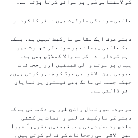
کو لامتناہی طور پر موافق کرنا پڑتا ہے۔
عالمی سونے کی مارکیٹ میں دبئی کا کردار
دبئی صرف ایک مقامی مارکیٹ نہیں ہے، بلکہ
ایک عالمی پیمانے پر سونے کی تجارت میں
اہم کردار ادا کرنے والا کھلاڑی بھی ہے۔
یہاں پر ہونے والی قیمتیں اور رجحانات
عمومی بین الاقوامی موڈ کو ظاہر کرتی ہیں،
جبکہ جسمانی مانگ بھی قیمتوں پر نمایاں
اثر ڈالتی ہے۔
موجودہ صورتحال واضح طور پر دکھاتی ہے کہ
دبئی کی مارکیٹ عالمی واقعات پر کتنی
جلدی ردعمل دیتی ہے۔ قیمتیں تقریباً فوراً
بین الاقوامی رجحانات کو فالو کرتی ہیں،