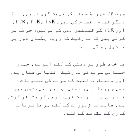
صرف ۲۴ قیراط سونے کی قیمت گری نہیں، بلکہ
دیگر تمام اقسام کی بھی۔ ۲۲K، ۲۱K، ۱۸K،
اور ١٤K کی قیمتیں بھی کم ہوئیں، جو ظاہر
کرتی ہیں کہ مارکیٹ کا رویہ یکساں طور پر
تبدیل ہو گیا ہے۔
یہ خاص طور پر دبئی کے لئے اہم ہے، جہاں
جسمانی سونے کی مارکیٹ انتہائی فعال ہے،
اور مختلف خالصیت کے سونے کی مصنوعات
وسیع پیمانے پر دستیاب ہیں۔ قیمتوں میں
تبدیلی براہ راست خریداروں کو متاثر کرتی
ہے، چاہے یہ زیورات کے لئے ہو یا سرمایہ
کاری کے مقاصد کے لئے۔
صرف سونا ہی نہیں گرا