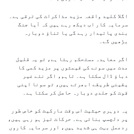
اگلا کلید واقعہ مزید مذاکرات کی ترقی ہے۔
سرمایہ کار اب دیکھ رہے ہیں کہ آیا جنگ
بندی پائیدار رہے گی یا تناؤ دوبارہ
بڑھیں گے۔
اگر معاہدہ مستحکم رہتا ہے، تو یہ قلیل
مدت میں سونے کی قیمتوں پر مزید کمی کا
دباؤ ڈال سکتا ہے۔ تاہم، اگر نئے غیر
یقینی طریقے ابھرتے ہیں، تو سونا اپنی
قوت کو جلدی دوبارہ حاصل کر سکتا ہے۔
یہ دوہری حیثیت اس وقت مارکیٹ کو خاص طور
پر دلچسپ بناتی ہے۔ حرکات تیز ہو رہی ہیں،
ردعمل بہت ہی شدید ہیں، اور سرمایہ کاروں