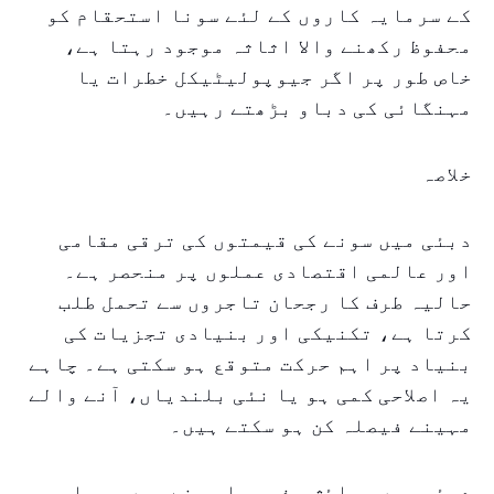
کے سرمایہ کاروں کے لئے سونا استحقام کو
محفوظ رکھنے والا اثاثہ موجود رہتا ہے،
خاص طور پر اگر جیوپولیٹیکل خطرات یا
مہنگائی کی دباو بڑھتے رہیں۔
خلاصہ
دبئی میں سونے کی قیمتوں کی ترقی مقامی
اور عالمی اقتصادی عملوں پر منحصر ہے۔
حالیہ طرف کا رجحان تاجروں سے تحمل طلب
کرتا ہے، تکنیکی اور بنیادی تجزیات کی
بنیاد پر اہم حرکت متوقع ہو سکتی ہے۔ چاہے
یہ اصلاحی کمی ہو یا نئی بلندیاں، آنے والے
مہینے فیصلہ کن ہو سکتے ہیں۔
دبئی میں رہائش پذیر یا سونے میں سرمایہ