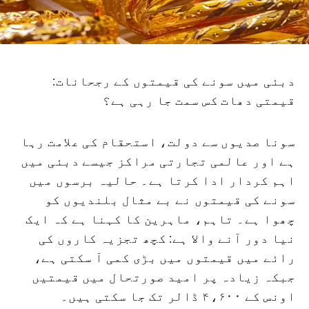
دبئی میں سونے کی قیمتوں کے رجحانات:
قیمتی دھات کس سمت جا رہی ہے؟
سونا صدیوں سے دولت، استحقام کی علامت رہا
ہے اور عالمی تجارتی مراکز جیسے دبئی میں
اہم کردار ادا کرتا ہے۔ حالیہ برسوں میں
سونے کی قیمتوں نے بے مثال بلندیوں کو
چھوا ہے۔ تاہم، ماہرین کا کہنا ہے کہ ایک
نیا دور آنے والا ہے: کچھ تجزیہ کاروں کی
رائے میں قیمتوں میں بڑی کمی آ سکتی ہے،
جبکہ زیادہ پر امید صورتحال میں قیمتیں
اونس کے ۴،۶۰۰ ڈالر تک جا سکتی ہیں۔