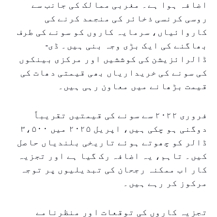
اضافہ ہوا ہے۔ مغربی ممالک کی جانب سے
روسی کرنسی ذخائر کی منجمد کرنے کی
کاروائیاں، سرمایہ کاروں کو سونے کی طرف
بھاگنے کی ایک بڑی وجہ بنی ہیں۔ ڈی-
ڈالرائزیشن کی کوششیں اور مرکزی بینکوں
کی سونے کی خریداریاں بھی قیمتی دھات کی
قیمت بڑھانے میں معاون رہی ہیں۔
فروری ۲۰۲۲ سے سونے کی قیمتیں تقریباً
دوگنی ہو چکی ہیں، اپریل ۲۰۲۵ میں ۳،۵۰۰
ڈالر کو چھوتے ہوئے تاریخی بلندیاں حاصل
کیں۔ تاہم، یہ اضافہ رک گیا ہے اور تجزیہ
کار اب ممکنہ رجحان کی تبدیلیوں پر توجہ
مرکوز کر رہے ہیں۔
تجزیہ کاروں کی توقعات اور منظرنامے