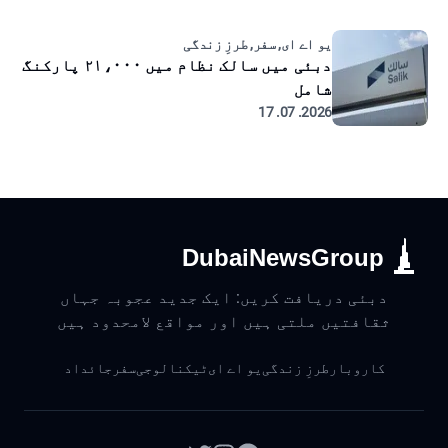
یو اے ای, سفر, طرزِ زندگی
دبئی میں سالک نظام میں ۲۱،۰۰۰ پارکنگ
شامل
2026. 07. 17
DubaiNewsGroup
دبئی دریافت کریں: ایک جدید عجوبہ جہاں
ثقافتیں ملتی ہیں اور مواقع لامحدود ہیں
کاروبار
طرزِ زندگی
یو اے ای
ٹیکنالوجی
سفر
جائداد