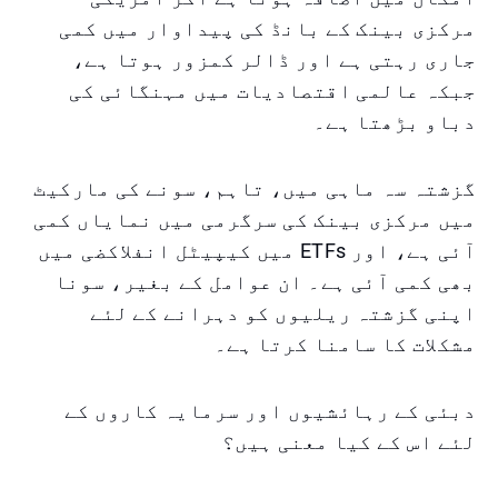
مرکزی بینک کے بانڈ کی پیداوار میں کمی
جاری رہتی ہے اور ڈالر کمزور ہوتا ہے،
جبکہ عالمی اقتصادیات میں مہنگائی کی
دباو بڑھتا ہے۔
گزشتہ سہ ماہی میں، تاہم، سونے کی مارکیٹ
میں مرکزی بینک کی سرگرمی میں نمایاں کمی
آئی ہے، اور ETFs میں کیپیٹل انفلاکضی میں
بھی کمی آئی ہے۔ ان عوامل کے بغیر، سونا
اپنی گزشتہ ریلیوں کو دہرانے کے لئے
مشکلات کا سامنا کرتا ہے۔
دبئی کے رہائشیوں اور سرمایہ کاروں کے
لئے اس کے کیا معنی ہیں؟