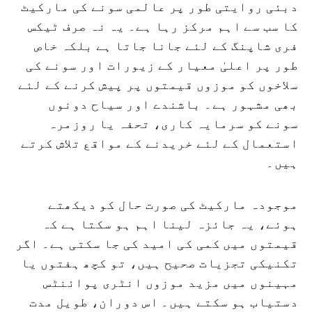
دبئی روایتی طور پر عالمی سونے کی مارکیٹ
کا سب سے اہم مرکز رہا ہے۔ یہ نہ صرف ٹیکس
فری شاپنگ کے لئے جانا جاتا ہے بلکہ خاص
طور پر اعلیٰ معیار کے زیورات اور سونے کی
سلاخوں کو موزوں قیمتوں پر پیش کرنے کے لئے
بھی مشہور ہے۔ باشندے اور سیاح دونوں
سونے کو سرمایہ کاری، تحفہ یا روزمرہ
استعمال کے لئے خریدنے کے مواقع تلاش کرتے
ہیں۔
موجودہ مارکیٹ کی صورت حال کو دیکھتے
ہوئے، یہ جائزہ لینا اہم ہو سکتا ہے کہ
قیمتوں میں کمی کی امید کی جا سکتی ہے۔ اگر
تکنیکی تجزیات صحیح ہیں، تو کچھ ہفتوں یا
مہینوں میں مزید موزوں انٹری پوائنٹس
دستیاب ہو سکتے ہیں۔ اس دوران، طویل مدت