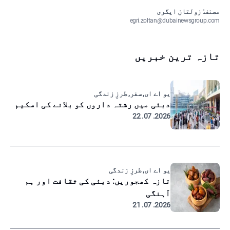
مصنف: زولتان ایگری
egri.zoltan@dubainewsgroup.com
تازہ ترین خبریں
یو اے ای, سفر, طرزِ زندگی
دبئی میں رشتہ داروں کو بلانے کی اسکیم
2026. 07. 22
یو اے ای, طرزِ زندگی
تازہ کھجوریں: دبئی کی ثقافت اور ہم
آہنگی
2026. 07. 21