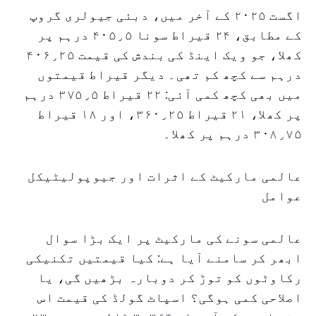
اگست ۲۰۲۵ کے آخر میں، دبئی جیولری گروپ
کے مطابق، ۲۴ قیراط سونا ۴۰۵٫۵ درہم پر
کھلا، جو ویک اینڈ کی بندش کی قیمت ۴۰۶٫۲۵
درہم سے کچھ کم تھی۔ دیگر قیراط قیمتوں
میں بھی کچھ کمی آئی: ۲۲ قیراط ۳۷۵٫۵ درہم
پر کھلا، ۲۱ قیراط ۳۶۰٫۲۵، اور ۱۸ قیراط
۳۰۸٫۷۵ درہم پر کھلا۔
عالمی مارکیٹ کے اثرات اور جیوپولیٹیکل
عوامل
عالمی سونے کی مارکیٹ پر ایک بڑا سوال
ابھر کر سامنے آیا ہے: کیا قیمتیں تکنیکی
رکاوٹوں کو توڑ کر دوبارہ بڑھیں گی، یا
اصلاحی کمی ہوگی؟ اسپاٹ گولڈ کی قیمت اس