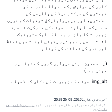
کاری کی خواہش رکھنے والے افراد کو
قیمتوں کی حرکت، فیڈ کی پالیسی کی
علامتوں، اور جیوپولیٹیکل ترقیات کو قریب
سے دیکھنا چاہئے۔ سونے کی مارکیٹ نہ صرف
زیورات کا بازار ہے بلکہ ایک سٹریٹجک
اثاثہ بھی ہے جو غیر یقینی اوقات میں تحفظ
اور قدر کی نمائندگی کرتا ہے۔
(یہ مضمون دبئی جیولری گروپ کے ڈیٹا پر
مبنی ہے۔)
img_alt: سونے کے زیورات کی دکان کا ڈسپلے۔
آخری تازہ کاری:
2025. 08. 26 20:38
اگر آپ کو اس صفحے پر کوئی غلطی نظر آئے تو براہ کرم
ہمیں ای میل کے ذریعے
مطلع کریں
۔