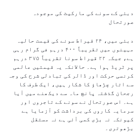
دبئی کے سونے کی مارکیٹ کی موجودہ
صورتحال
دبئی میں، ۲۴ قیراط سونے کی قیمت حالیہ
مہینوں میں تقریباً ۴۰۰ درہم فی گرام رہی
ہے، جبکہ ۲۲ قیراط سونا تقریباً ۳۷۵ درہم
پر ٹریڈ ہوا ہے۔ حالانکہ یہ قیمتیں عالمی
کرنسی حرکت اور ڈالر کی تبادلی شرح کی وجہ
سے اتار چڑھاؤ کا شکار ہیں، ایک طرف کا
رجحان گذشتہ پانچ ماہ سے دیکھنے میں آیا
ہے۔ اس صورتحال نے سونے کے تاجروں اور
سرمایہ کاروں کی برداشت کو آزمایا ہے
کیونکہ نہ بڑی کمی آئی ہے نہ مستقل
بڑھوتری۔