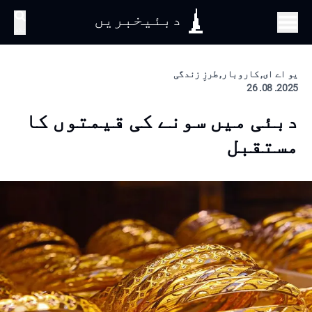
دبئیخبریں
تلاش
یو اے ای, کاروبار, طرزِ زندگی
2025. 08. 26
دبئی میں سونے کی قیمتوں کا
مستقبل