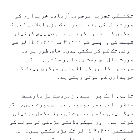
تکنیکی تجزیہ موجودہ 'زیادہ خریداری کی
صورتحال' کی بنیاد پر ایک بڑی اصلاحی کمی کے
امکان کا اشارہ کرتا ہے۔ بعض پیش گوئیاں
قیمت کی واپسی کو ۳،۰۰۰ یا ۲،۲۰۰ ڈالر فی
اونس تک کم کر سکتی ہیں۔ خاص طور پر یہ
صورت حال اس وقت پیدا ہو سکتی ہے اگر
سرمایہ کاروں کی طلب اور مرکزی بینک کی
خریداری کم ہوتی رہتی ہے۔
تاہم، ایک پر امید، زبردست بل مارکیٹ
منظر نامہ بھی موجود ہے۔ اس صورت میں، اگر
فیڈ اپنی مکمل حمایت کی طرف مکمل تبدیلی
کرتا ہے، اور لیکویڈیٹی بڑھتی تو سونے کی
قیمتیں ۴،۶۰۰ ڈالر تک بڑھ سکتی ہیں۔ اس
امکان میں اضافہ ہوتا ہے اگر امریکی