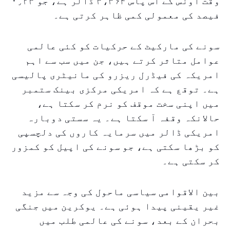
وقت اونس کے آس پاس ۳،۳۶۴ ڈالر ہے، جو ۰٫۲۳
فیصد کی معمولی کمی ظاہر کرتی ہے۔
سونے کی مارکیٹ کے حرکیات کو کئی عالمی
عوامل متاثر کرتے ہیں، جن میں سب سے اہم
امریکہ کی فیڈرل ریزرو کی مانیٹری پالیسی
ہے۔ توقع ہے کہ امریکی مرکزی بینک ستمبر
میں اپنی سخت موقف کو نرم کر سکتا ہے،
حالانکہ وقفہ آ سکتا ہے۔ یہ سستی دوبارہ
امریکی ڈالر میں سرمایہ کاروں کی دلچسپی
کو بڑھا سکتی ہے، جو سونے کی اپیل کو کمزور
کر سکتی ہے۔
بین الاقوامی سیاسی ماحول کی وجہ سے مزید
غیر یقینی پیدا ہوئی ہے۔ یوکرین میں جنگی
بحران کے بعد، سونے کی عالمی طلب میں