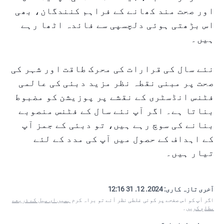
اور صحت مند کھانے کے فراہم کنندگان، بھی
اس بڑھتی ہوئی دلچسپی سے فائدہ اٹھا رہے
ہیں۔
نئے سال کی قرارات کی محرک طاقت اور شہر کی
صحت پر مبنی نقطہ نظر مزید دبئی کی عالمی
فٹنس انڈسٹری کے نقشے پر پوزیشن کو مضبوط
بناتا ہے۔ اگر آپ نئے سال کے فٹنس منصوبے
بنانے کی سوچ رہے ہیں، تو دبئی کے جمز آپ
کے اہداف کے حصول میں آپ کی مدد کے لئے
تیار ہیں۔
آخری تازہ کاری:
2024. 12. 31 12:16
اگر آپ کو اس صفحے پر کوئی غلطی نظر آئے تو براہ کرم
ہمیں ای میل کے ذریعے
مطلع کریں
۔