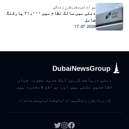
یو اے ای, سفر, طرزِ زندگی
دبئی میں سالک نظام میں ۲۱،۰۰۰ پارکنگ
شامل
2026. 07. 17
DubaiNewsGroup
دبئی دریافت کریں: ایک جدید عجوبہ جہاں
ثقافتیں ملتی ہیں اور مواقع لامحدود ہیں
کاروبار
طرزِ زندگی
یو اے ای
ٹیکنالوجی
سفر
جائداد