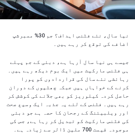
نیا سال، نئے فٹنس اہداف؟ جم 30% ممبرشپ
اضافے کی توقع کر رہے ہیں۔
جیسے ہی نیا سال آرہا ہے، دبئی کے جم پہلے
ہی فٹنس مارکیٹ میں ایک بوم دیکھ رہے ہیں۔
رہائشی نئے سال کی قراردادوں کو پورا
کرنے کے خواہاں ہیں جبکہ چھٹیوں کے دوران
حاصل کردہ کیلوریز کو بھی جلانے کی کوشش کر
رہے ہیں۔ فٹنس کے لئے یہ جذبہ ایک وسیع صحت
اور ویلبیئنگ کے رجحان کا حصہ ہے جو دبئی
کی فٹنس مارکیٹ کو تبدیل کر رہا ہے، جس کی
موجودہ قیمت 700 ملین ڈالر سے زیادہ ہے۔