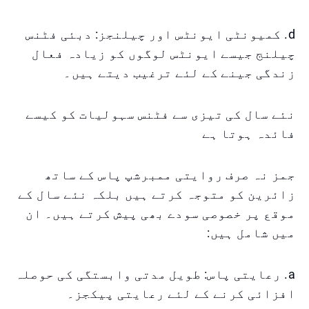
d. کمیونٹی ایونٹس اور چیلنجز: دبئی فٹنس
چیلنج جیسے ایونٹس لوگوں کو زیادہ فعال
زندگی جینے کے لئے ترغیب دیتے ہیں۔
نئے سال کی تیزی سے فٹنس سہولیات کو کیسے
فائدہ ہوتا ہے
جمز نہ صرف روایتی ممبرشپ پاس کے ساتھ
زائرین کو متوجہ کرتے ہیں بلکہ نئے سال کے
موقع پر خصوصی سودے بھی پیش کرتے ہیں۔ ان
میں شامل ہیں:
a. رعایتی پاس: طویل مدتی وابستگی کی حوصلہ
افزائی کرنے کے لئے رعایتی پیکجز۔