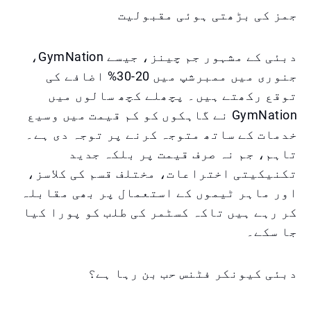
جمز کی بڑھتی ہوئی مقبولیت
دبئی کے مشہور جم چینز، جیسے GymNation،
جنوری میں ممبرشپ میں 20-30% اضافے کی
توقع رکھتے ہیں۔ پچھلے کچھ سالوں میں
GymNation نے گاہکوں کو کم قیمت میں وسیع
خدمات کے ساتھ متوجہ کرنے پر توجہ دی ہے۔
تاہم، جم نہ صرف قیمت پر بلکہ جدید
تکنیکیتی اختراعات، مختلف قسم کی کلاسز،
اور ماہر ٹیموں کے استعمال پر بھی مقابلہ
کر رہے ہیں تاکہ کسٹمر کی طلب کو پورا کیا
جا سکے۔
دبئی کیونکر فٹنس حب بن رہا ہے؟