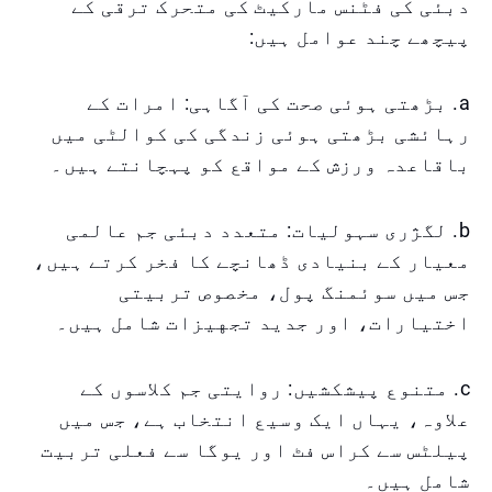
دبئی کی فٹنس مارکیٹ کی متحرک ترقی کے
پیچھے چند عوامل ہیں:
a. بڑھتی ہوئی صحت کی آگاہی: امرات کے
رہائشی بڑھتی ہوئی زندگی کی کوالٹی میں
باقاعدہ ورزش کے مواقع کو پہچانتے ہیں۔
b. لگژری سہولیات: متعدد دبئی جم عالمی
معیار کے بنیادی ڈھانچے کا فخر کرتے ہیں،
جس میں سوئمنگ پول، مخصوص تربیتی
اختیارات، اور جدید تجهیزات شامل ہیں۔
c. متنوع پیشکشیں: روایتی جم کلاسوں کے
علاوہ، یہاں ایک وسیع انتخاب ہے، جس میں
پیلٹس سے کراس فٹ اور یوگا سے فعلی تربیت
شامل ہیں۔