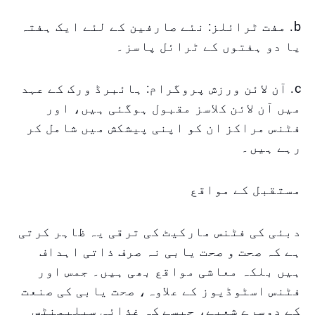
b. مفت ٹرائلز: نئے صارفین کے لئے ایک ہفتہ
یا دو ہفتوں کے ٹرائل پاسز۔
c. آن لائن ورزش پروگرام: ہائبرڈ ورک کے عہد
میں آن لائن کلاسز مقبول ہوگئی ہیں، اور
فٹنس مراکز ان کو اپنی پیشکش میں شامل کر
رہے ہیں۔
مستقبل کے مواقع
دبئی کی فٹنس مارکیٹ کی ترقی یہ ظاہر کرتی
ہے کہ صحت و صحت یابی نہ صرف ذاتی اہداف
ہیں بلکہ معاشی مواقع بھی ہیں۔ جمس اور
فٹنس اسٹوڈیوز کے علاوہ، صحت یابی کی صنعت
کے دوسرے شعبے، جیسے کہ غذائی سپلیمنٹس