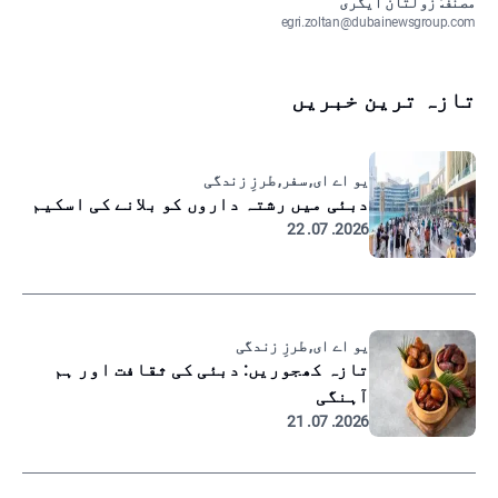
مصنف: زولتان ایگری
egri.zoltan@dubainewsgroup.com
تازہ ترین خبریں
یو اے ای, سفر, طرزِ زندگی
دبئی میں رشتہ داروں کو بلانے کی اسکیم
2026. 07. 22
یو اے ای, طرزِ زندگی
تازہ کھجوریں: دبئی کی ثقافت اور ہم
آہنگی
2026. 07. 21