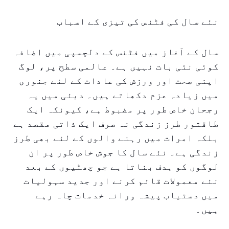
نئے سال کی فٹنس کی تیزی کے اسباب
سال کے آغاز میں فٹنس کے دلچسپی میں اضافہ
کوئی نئی بات نہیں ہے۔ عالمی سطح پر، لوگ
اپنی صحت اور ورزش کی عادات کے لئے جنوری
میں زیادہ عزم دکھاتے ہیں۔ دبئی میں یہ
رجحان خاص طور پر مضبوط ہے، کیونکہ ایک
طاقتور طرز زندگی نہ صرف ایک ذاتی مقصد ہے
بلکہ امرات میں رہنے والوں کے لئے بھی طرز
زندگی ہے۔ نئے سال کا جوش خاص طور پر ان
لوگوں کو ہدف بناتا ہے جو چھٹیوں کے بعد
نئے معمولات قائم کرنے اور جدید سہولیات
میں دستیاب پیشہ ورانہ خدمات چاہ رہے
ہیں۔