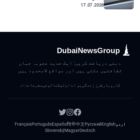
2026. 07. 17
DubaiNewsGroup
دبئی دریافت کریں: ایک جدید عجوبہ جہاں
ثقافتیں ملتی ہیں اور مواقع لامحدود ہیں
کاروبار
طرزِ زندگی
یو اے ای
ٹیکنالوجی
سفر
جائداد
اردو
English
Русский
中文
हिंदी
Español
Português
Français
Slovenský
Magyar
Deutsch