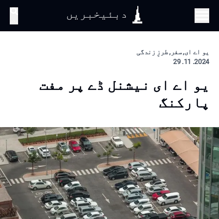
دبئیخبریں
تلاش
یو اے ای, سفر, طرزِ زندگی
2024. 11. 29
یو اے ای نیشنل ڈے پر مفت
پارکنگ