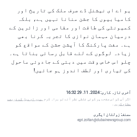
یو اے ای نیشنل ڈے صرف ملک کی تاریخ اور
کامیابیوں کا جشن منانا نہیں ہے، بلکہ
کمیونٹی کی طاقت اور مقامی اور زائرین کے
درمیان مہمان نوازی کا تجربہ کرنا بھی
ہے۔ مفت پارکنگ کا آپشن جشن کے مواقع کو
زیادہ لوگوں کے لئے قابل رسائی بناتا ہے۔
چلو اس خاص وقت میں دبئی کے جادوئی ماحول
کی تیاری اور لطف اندوز ہو جائیں!
آخری تازہ کاری:
2024. 11. 29 16:32
اگر آپ کو اس صفحے پر کوئی غلطی نظر آئے تو براہ کرم
ہمیں ای میل کے ذریعے
مطلع کریں
۔
مصنف: زولتان ایگری
egri.zoltan@dubainewsgroup.com