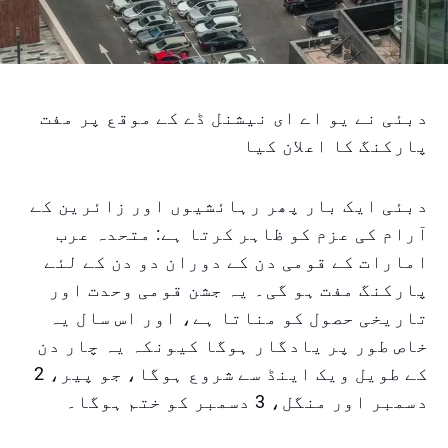
دبئی نے یو اے ای نیشنل ڈے کے موقع پر مفت
پارکنگ کا اعلان کیا
دبئی ایک بار پھر رہائشیوں اور زائرین کے
آرام کی عزم کو ظاہر کرتا ہے: متحدہ عرب
امارات کے قومی دن کے دوران دو دن کے لئے
پارکنگ مفت ہو گی۔ یہ جشن قومی وحدت اور
تاریخی حصول کو مناتا ہے، اور اس سال یہ
خاص طور پر یادگار ہوگا کیونکہ یہ چار دن
کے طویل ویک اینڈ سے شروع ہوگا، جو پیر، 2
دسمبر اور منگل، 3 دسمبر کو ختم ہوگا۔