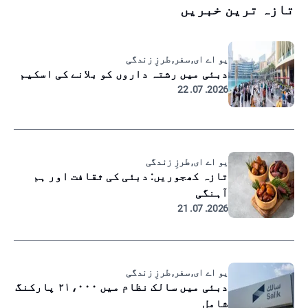
تازہ ترین خبریں
یو اے ای, سفر, طرزِ زندگی
دبئی میں رشتہ داروں کو بلانے کی اسکیم
2026. 07. 22
یو اے ای, طرزِ زندگی
تازہ کھجوریں: دبئی کی ثقافت اور ہم
آہنگی
2026. 07. 21
یو اے ای, سفر, طرزِ زندگی
دبئی میں سالک نظام میں ۲۱،۰۰۰ پارکنگ
شامل