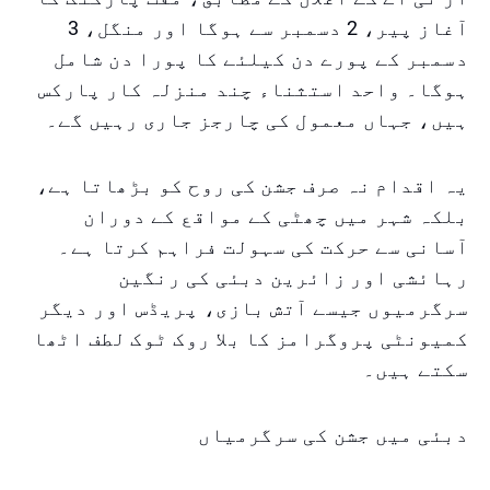
آغاز پیر، 2 دسمبر سے ہوگا اور منگل، 3
دسمبر کے پورے دن کیلئے کا پورا دن شامل
ہوگا۔ واحد استثناء چند منزلہ کار پارکس
ہیں، جہاں معمول کی چارجز جاری رہیں گے۔
یہ اقدام نہ صرف جشن کی روح کو بڑھاتا ہے،
بلکہ شہر میں چھٹی کے مواقع کے دوران
آسانی سے حرکت کی سہولت فراہم کرتا ہے۔
رہائشی اور زائرین دبئی کی رنگین
سرگرمیوں جیسے آتش بازی، پریڈس اور دیگر
کمیونٹی پروگرامز کا بلا روک ٹوک لطف اٹھا
سکتے ہیں۔
دبئی میں جشن کی سرگرمیاں