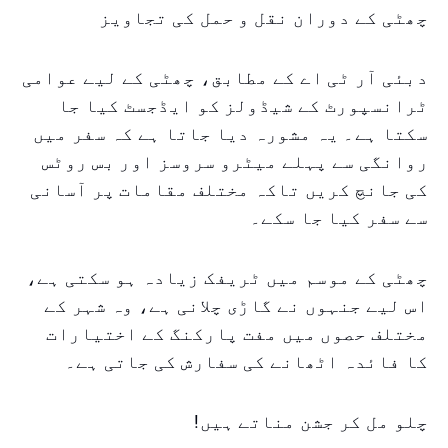
چھٹی کے دوران نقل و حمل کی تجاویز
دبئی آر ٹی اے کے مطابق، چھٹی کے لیے عوامی
ٹرانسپورٹ کے شیڈولز کو ایڈجسٹ کیا جا
سکتا ہے۔ یہ مشورہ دیا جاتا ہے کہ سفر میں
روانگی سے پہلے میٹرو سروسز اور بس روٹس
کی جانچ کریں تاکہ مختلف مقامات پر آسانی
سے سفر کیا جا سکے۔
چھٹی کے موسم میں ٹریفک زیادہ ہو سکتی ہے،
اس لیے جنہوں نے گاڑی چلانی ہے، وہ شہر کے
مختلف حصوں میں مفت پارکنگ کے اختیارات
کا فائدہ اٹھانے کی سفارش کی جاتی ہے۔
چلو مل کر جشن مناتے ہیں!