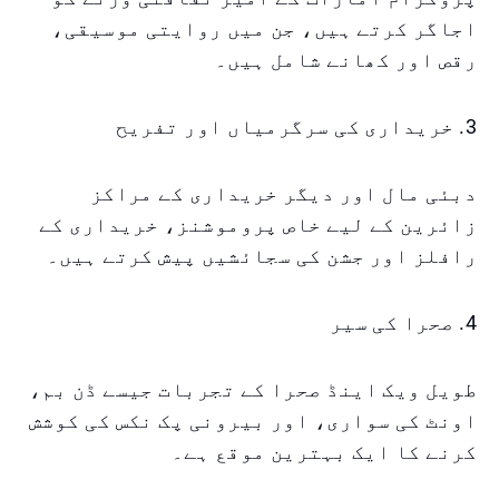
اجاگر کرتے ہیں، جن میں روایتی موسیقی،
رقص اور کھانے شامل ہیں۔
3. خریداری کی سرگرمیاں اور تفریح
دبئی مال اور دیگر خریداری کے مراکز
زائرین کے لیے خاص پروموشنز، خریداری کے
رافلز اور جشن کی سجائشیں پیش کرتے ہیں۔
4. صحرا کی سیر
طویل ویک اینڈ صحرا کے تجربات جیسے ڈن بم،
اونٹ کی سواری، اور بیرونی پک نکس کی کوشش
کرنے کا ایک بہترین موقع ہے۔