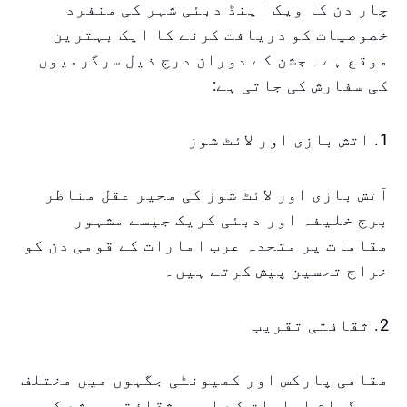
چار دن کا ویک اینڈ دبئی شہر کی منفرد
خصوصیات کو دریافت کرنے کا ایک بہترین
موقع ہے۔ جشن کے دوران درج ذیل سرگرمیوں
کی سفارش کی جاتی ہے:
1. آتش بازی اور لائٹ شوز
آتش بازی اور لائٹ شوز کی محیر عقل مناظر
برج خلیفہ اور دبئی کریک جیسے مشہور
مقامات پر متحدہ عرب امارات کے قومی دن کو
خراج تحسین پیش کرتے ہیں۔
2. ثقافتی تقریب
مقامی پارکس اور کمیونٹی جگہوں میں مختلف
پروگرام امارات کے امیر ثقافتی ورثے کو