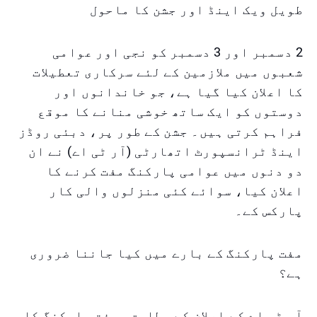
طویل ویک اینڈ اور جشن کا ماحول
2 دسمبر اور 3 دسمبر کو نجی اور عوامی
شعبوں میں ملازمین کے لئے سرکاری تعطیلات
کا اعلان کیا گیا ہے، جو خاندانوں اور
دوستوں کو ایک ساتھ خوشی منانے کا موقع
فراہم کرتی ہیں۔ جشن کے طور پر، دبئی روڈز
اینڈ ٹرانسپورٹ اتھارٹی (آر ٹی اے) نے ان
دو دنوں میں عوامی پارکنگ مفت کرنے کا
اعلان کیا، سوائے کئی منزلوں والی کار
پارکس کے۔
مفت پارکنگ کے بارے میں کیا جاننا ضروری
ہے؟
آر ٹی اے کے اعلان کے مطابق، مفت پارکنگ کا