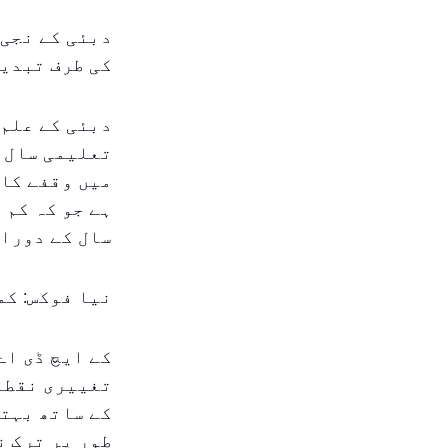
کی طرف تبدی
تعلیمی سال 
میں وقفے کا 
ہے جو کہ کم 
سال کے دوران
نیا فوکس: کم
کے ایچ ڈی اے
کے ساتھ بہتر
طور پر ترک ن