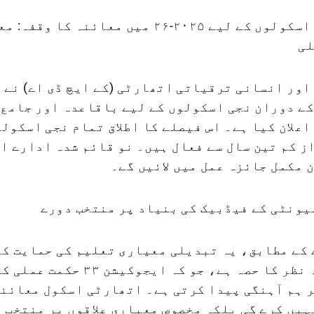
دبئی کے نجی اسکولوں کے لیے ۲۰۲۵-۲۶ میں معائنہ
لی
کے دوران نجی اسکولوں کے لیے باقاعدہ اور جامع
اعلان کیا ہے۔ اس فیصلے کا اطلاق تمام نجی اسکول
از کم تین سال سے فعال ہیں۔ نو قائم شدہ ادارے ا
 مکمل جائزہ عمل میں لائیں گے۔
یونٹی کے فیڈبیک کی بنیاد پر منتخب دورے
 کے مطابق، یہ تبدیلی معیاری تعلیم کی حمایت کے
تغییری نقطہ نظر کا حصہ ہے، جو کہ ایجو
 ہم آہنگی پیدا کرتی ہے۔ اتھارٹی اسکول معائنو
ہیں کرے گی بلکہ مخصوص معیاری علاقوں پر منتخب 