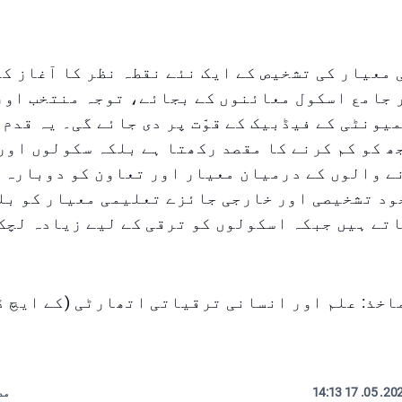
معیار کی تشخیص کے ایک نئے نقطہ نظر کا آغاز کر
 جامع اسکول معائنوں کے بجائے، توجہ منتخب اور
یونٹی کے فیڈبیک کے قوّت پر دی جائے گی۔ یہ قدم 
 کو کم کرنے کا مقصد رکھتا ہے بلکہ سکولوں اور
ے والوں کے درمیان معیار اور تعاون کو دوبارہ 
ود تشخیصی اور خارجی جائزے تعلیمی معیار کو بل
تے ہیں جبکہ اسکولوں کو ترقی کے لیے زیادہ لچک
اخذ: علم اور انسانی ترقیاتی اتھارٹی (کے ایچ ڈی
2025. 05. 17
مص