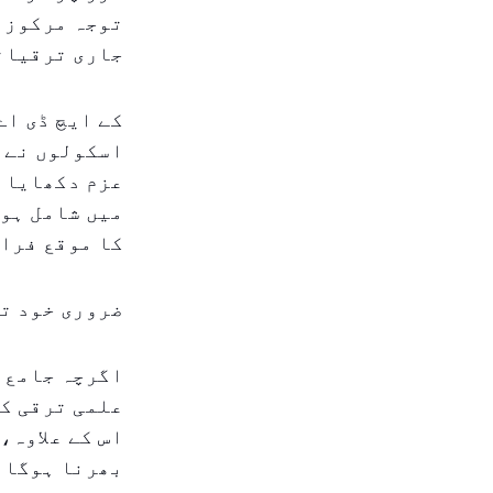
توجہ مرکوز ک
جاری ترقیاتی
کے ایچ ڈی اے
اسکولوں نے ا
عزم دکھایا 
میں شامل ہون
کا موقع فراہ
ضروری خود ت
اگرچہ جامع م
علمی ترقی کا
اس کے علاوہ،
بھرنا ہوگا، 