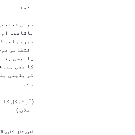
نتیجہ
دبئی تعلیمی 
باقاعدہ اور
دوروں اور کم
انتظامی بوجھ
پالیسی بنان
کا بھی ہے۔ خ
کو یقینی بنا
ہے۔
(آرٹیکل کا م
اعلان.)
آخری تازہ کاری:
 14:13