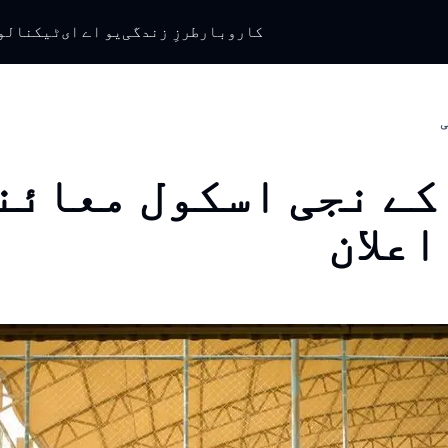
کاروبار
طرزِ زندگی
یو اے ای
ٹیکنالو
ی
کے نجی اسکول معائن
اعلان