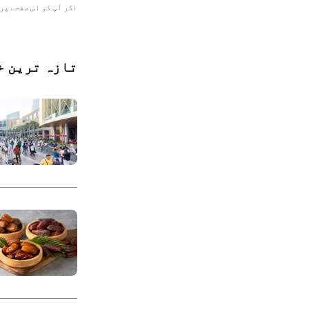
اگر آپ کو اس صفحے پر
تازہ ترین خ