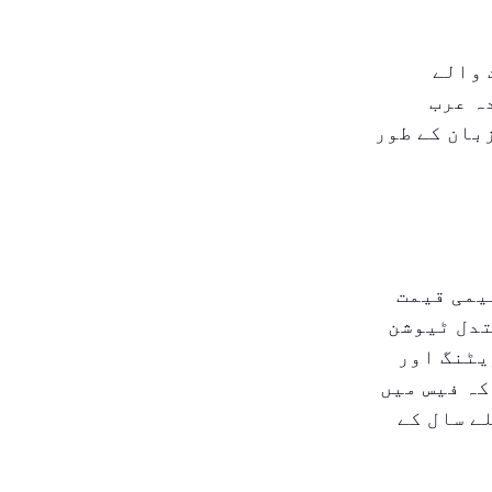
 والے
ہ عرب
بان کے طور
 ڈی اے نے نجی اسکولوں کو ۲.۳۵٪ تعلیمی قیمت
تدل ٹیوشن
یٹنگ اور
کہ فیس میں
ے سال کے