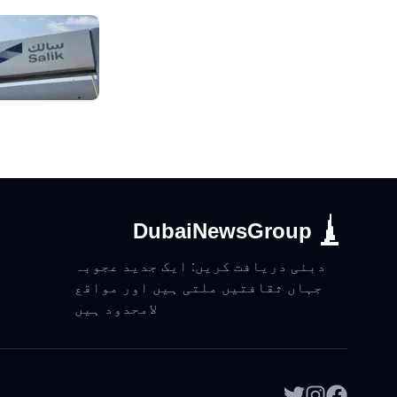
DubaiNewsGroup
دبئی دریافت کریں: ایک جدید عجوبہ
جہاں ثقافتیں ملتی ہیں اور مواقع
لامحدود ہیں