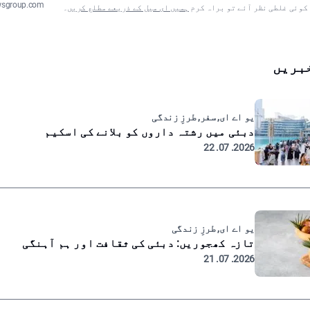
wsgroup.com
 کوئی غلطی نظر آئے تو براہ کرم
ہمیں ای میل کے ذریعے مطلع کریں
۔
بریں
یو اے ای, سفر, طرزِ زندگی
دبئی میں رشتہ داروں کو بلانے کی اسکیم
2026. 07. 22
یو اے ای, طرزِ زندگی
تازہ کھجوریں: دبئی کی ثقافت اور ہم آہنگی
2026. 07. 21