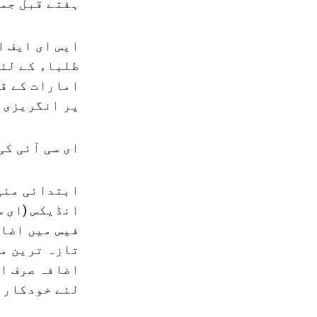
ہفتے قبل جم
ایس ای ایف ا
طلباء کے لئ
امارات کے ق
پر انگریزی 
ای سی آئی کی
انڈیکس (ای س
فیس میں اضاف
تازہ ترین مع
اضافہ صرف ای
لئے خودکار ط