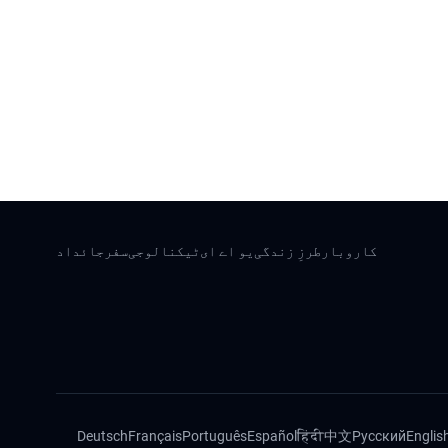
کاروبار
طرزِ زندگی
یو اے ای
ٹیکنالوجی
سفر
جائداد
Deutsch
Français
Português
Español
हिंदी
中文
Русский
Englis