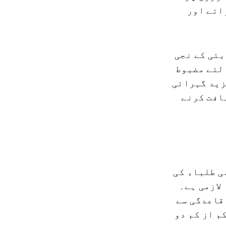
ائے اور
بئی کے نجی
لئے مضبوط
زید گہرائی
افت کرنے
ی طلباء کی
لازمی ہے۔
اقاعدگی سے
م از کم دو