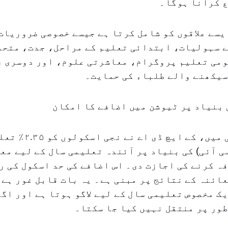
ع کرانا ہوگا۔
یسے علاقوں کو شامل کرتا ہے جیسے خصوصی ضروریات
ے سہولیات، ابتدائی تعلیم کے مراحل، جدت، متحد
ومی تعلیم پروگرام، معاشرتی علوم، اور دوسری ز
سیکھنے والے طلباء کی حمایت۔
 بنیاد پر ٹیوشن میں اضافے کا امکان
ابتدائی مئی میں، کے ایچ
ی آئی) کی بنیاد پر آئندہ تعلیمی سال کے لیے مع
ہ کرنے کی اجازت دی۔ اس اضافے کی حد اسکول کی ر
ائنہ کے نتائج پر مبنی ہے۔ یہ بات قابل غور ہے 
ک مخصوص تعلیمی سال کے لیے لاگو ہوتا ہے اور اگل
ور پر منتقل نہیں کیا جا سکتا۔