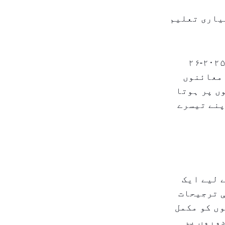
 کا وقفہ: معیاری تعلیم
دبئی کے علم اور انسانی ترقیاتی اتھارٹی (کے ایچ ڈی اے) نے ۲۰۲۵-۲۶
 معائنوں
وں پر ہوتا
پنے تیسرے
 لیے ایک
کیشن ۳۳ حکمت عملی کی ترجیحات
ں کو مکمل
دوروں پر