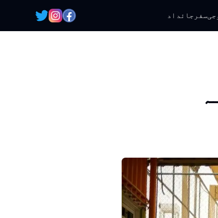
جی
سفر
جائداد
ہ