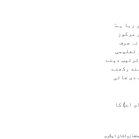
 رہا ہے:
 مرکوز
نہ صرف
 تعلیمی
ترتیب دینے
ند رکھنے
 دی جاتی
 اے) کا
نف: زولتان ایگری