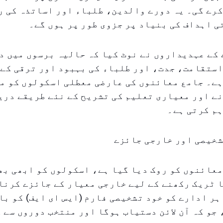
رے گی۔ یہ دورے والدین، طلباء اور اساتذہ کی ر
 اہداف کی بنیاد پر جزوی طور پر ہوں گے۔
 کے عہدیداروں نے نوٹ کیا کہ حالیہ برسوں میں د
ستقامت، جدت، اور طلباء کی بہبود اور ترقی کے 
ہے۔ جامع معائنوں کی عارضی معطلی اسکولوں کو م
ے اور معیاری تعلیم کی تشریح کے نئے طریقے دری
م کرتی ہے۔
شخیصی اور خارجی جائزے
عائنوں کو روک دیا گیا ہے، اسکولوں کو ابھی بھ
 ٹریک رکھنے کے لیے خارجی معیار کے جائزے کرنا 
 ہر ادارے کو خود تشخیصی فارم (ایس ای ایف) کو ب
جو کہ آن لائن دستیاب ہوگا اور منتخب دوروں سے ک