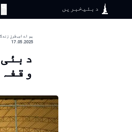
دبئیخبریں
تلاش
یو اے ای, طرزِ زندگ
2025. 05. 17
دبئی 
وقفہ 