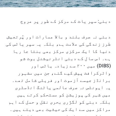
دبئی: سپر یاٹ کے مرکز کے طور پر عروج
دبئی نہ صرف بلند و بالا عمارات اور پُرتعیش
طرز زندگی کی علامت ہے، بلکہ یہ سپر یاٹس کی
دنیا کا ایک مرکزی مرکز بھی بنتا جا رہا
ہے۔ اس سال کے دبئی انٹرنیشنل بوٹ شو
(DIBS) میں ۲۰۰ سے زیادہ یاٹس اور
واٹرکرافٹ پیش کیے گئے، جن میں مشہور
برانڈز جیسے آزموت اور فریٹی شامل تھے۔
یہ ایونٹس نہ صرف عالمی یاٹنگ انڈسٹری
میں شہر کی پوزیشن کو مستحکم کرتے ہیں
بلکہ دبئی کو لگژری بحری نقل و حمل کے اہم
مراکز میں سے ایک کی حیثیت بھی دیتے ہیں۔