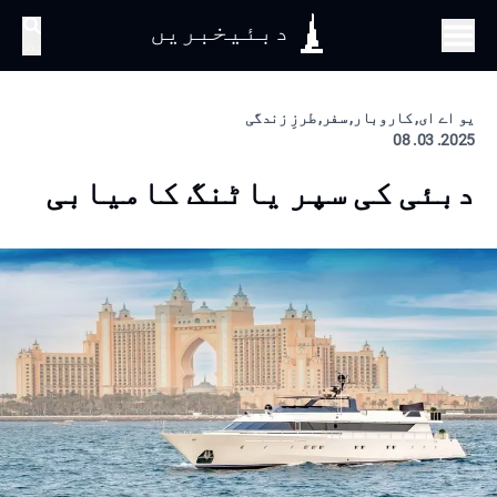
دبئیخبریں
تلاش
یو اے ای, کاروبار, سفر, طرزِ زندگی
2025. 03. 08
دبئی کی سپر یاٹنگ کامیابی