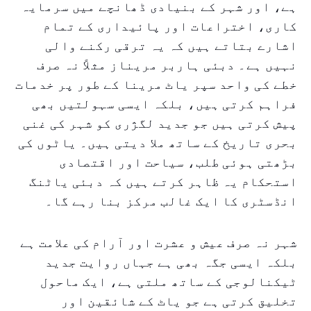
ہے، اور شہر کے بنیادی ڈھانچے میں سرمایہ
کاری، اختراعات اور پائیداری کے تمام
اشارے بتاتے ہیں کہ یہ ترقی رکنے والی
نہیں ہے۔ دبئی ہاربر مریناز مثلاً نہ صرف
خطے کی واحد سپر یاٹ مرینا کے طور پر خدمات
فراہم کرتی ہیں، بلکہ ایسی سہولتیں بھی
پیش کرتی ہیں جو جدید لگژری کو شہر کی غنی
بحری تاریخ کے ساتھ ملا دیتی ہیں۔ یاٹوں کی
بڑھتی ہوئی طلب، سیاحت اور اقتصادی
استحکام یہ ظاہر کرتے ہیں کہ دبئی یاٹنگ
انڈسٹری کا ایک غالب مرکز بنا رہے گا۔
شہر نہ صرف عیش و عشرت اور آرام کی علامت ہے
بلکہ ایسی جگہ بھی ہے جہاں روایت جدید
ٹیکنالوجی کے ساتھ ملتی ہے، ایک ماحول
تخلیق کرتی ہے جو یاٹ کے شائقین اور