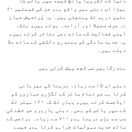
دنیا کے تقریبا پانچ فیصد سپر یاٹس کا
بیڑا اب دبئی میں واقع ہے، جن کی قیمتیں ۶۰
ملین درہم تک پہنچتی ہیں۔ یہ پُرتعیش جہاز
نہ صرف سجیلا اور آرامدہ ہوتے ہیں، بلکہ
اپنی فعالیت کے ساتھ بھی متاثر کرتے ہیں،
یہ جدید سادگی کو سمندری دلکشی کے ساتھ ملا
دیتے ہیں۔
بندرگاہیں سب کچھ پیش کرتی ہیں
دبئی اب ۱۵ سے زیادہ مرینا کی میزبانی
کرتا ہے جو تمام سائز کے لگژری جہازوں کو
ایڈجسٹ کرتے ہیں، یہاں تک کہ ۱۶۰ میٹر تک
کے سپر یاٹس کو بھی۔ دبئی ہاربر، جو خطے کی
سب سے بڑی مرینا ہے، ۷۰۰ سے زیادہ برتھس کے
ساتھ جدید سہولیات فراہم کرتا ہے، جیسے