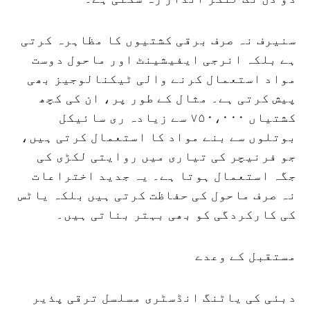
سنیرف نہ صرف برقی کشتیوں کا مظاہرہ کرتی
ہے بلکہ انرجی ایفیشینٹ اور ماحول دوست
مواد استعمال کرنے والی ٹیکنالوجیز بھی
پیش کرتی ہے۔ مثال کے طور پر، ان کی کچھ
کشتیاں ۷۵۰،۰۰۰ سے زیادہ ری سائیکل
بوتلوں سے بنے مواد کا استعمال کرتی ہیں،
جو فرنیچر کی تیاری میں روایتی لکڑی کی
جگہ استعمال ہوتا ہے۔ یہ جدید اختراعات
نہ صرف ماحول کی حفاظت کرتی ہیں بلکہ یاٹس
کی کارکردگی کو بھی بہتر بناتی ہیں۔
مستقبل کے وعدے
دبئی کی یاٹنگ انڈسٹری مسلسل ترقی پذیر