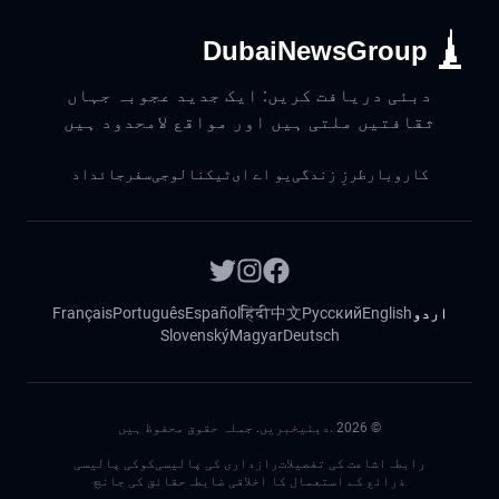
DubaiNewsGroup
دبئی دریافت کریں: ایک جدید عجوبہ جہاں
ثقافتیں ملتی ہیں اور مواقع لامحدود ہیں
کاروبار
طرزِ زندگی
یو اے ای
ٹیکنالوجی
سفر
جائداد
اردو
English
Русский
中文
हिंदी
Español
Português
Français
Slovenský
Magyar
Deutsch
©
2026
.دبئیخبریں. جملہ حقوق محفوظ ہیں
رابطہ
اشاعت کی تفصیلات
رازداری کی پالیسی
کوکی پالیسی
ذرائع کے استعمال کا اخلاقی ضابطہ
حقائق کی جانچ