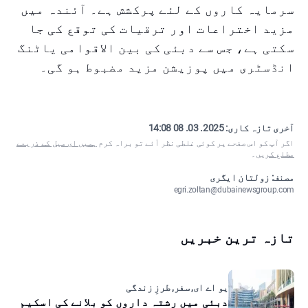
سرمایہ کاروں کے لئے پرکشش ہے۔ آئندہ میں
مزید اختراعات اور ترقیات کی توقع کی جا
سکتی ہے، جس سے دبئی کی بین الاقوامی یاٹنگ
انڈسٹری میں پوزیشن مزید مضبوط ہو گی۔
آخری تازہ کاری:
2025. 03. 08 14:08
اگر آپ کو اس صفحے پر کوئی غلطی نظر آئے تو براہ کرم
ہمیں ای میل کے ذریعے
مطلع کریں
۔
مصنف: زولتان ایگری
egri.zoltan@dubainewsgroup.com
تازہ ترین خبریں
یو اے ای, سفر, طرزِ زندگی
دبئی میں رشتہ داروں کو بلانے کی اسکیم