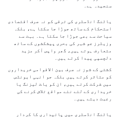
سنجیدہ ہے۔
یاٹنگ انڈسٹری کی ترقی کو نہ صرف اقتصادی
استحکام کے ساتھ جوڑا جا سکتا ہے، بلکہ
سیاحت سے بھی جوڑا جا سکتا ہے۔ بہت سے
وزیٹرز جو شہر کی بحری پیشکشوں کے ساتھ
متعارف ہوتے ہیں، گھر واپس آکر مزید
دلچسپی پیدا کرتے ہیں۔
کشتی کے شوز نہ صرف بین الاقوامی خریداروں
کو متاثر کرتے ہیں بلکہ جو انہی ایونٹس
میں شرکت کرتے ہیں، ان کو یاٹ لیزنگ یا
خریداری کے لئے نئے مواقع تلاش کرنے کی
رغبت دیتے ہیں۔
یاٹنگ انڈسٹری میں پائیداری کا کردار