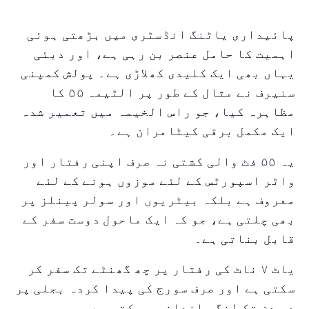
پائیداری یاٹنگ انڈسٹری میں بڑھتی ہوئی
اہمیت کا حامل عنصر بن رہی ہے، اور دبئی
یہاں بھی ایک کلیدی کھلاڑی ہے۔ پولش کمپنی
سنیرف نے مثال کے طور پر الٹیمہ ۵۵ کا
مظاہرہ کیا، جو راس الخیمہ میں تعمیر شدہ
ایک مکمل برقی کیٹامران ہے۔
یہ ۵۵ فٹ والی کشتی نہ صرف اپنی رفتار اور
واٹر اسپورٹس کے لئے موزوں ہونے کے لئے
معروف ہے بلکہ بیٹریوں اور سولر پینلز پر
بھی چلتی ہے، جو کہ ایک ماحول دوست سفر کے
قابل بناتی ہے۔
یاٹ ۷ ناٹ کی رفتار پر چھ گھنٹے تک سفر کر
سکتی ہے اور صرف سورج کی پیدا کردہ بجلی پر
دو دن تک لنگر انداز رہ سکتی ہے۔