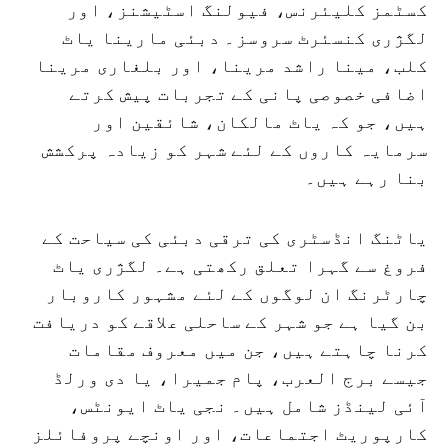
کسٹمز کلیئرنس، فیولنگ اسٹیشنز، اور
لگژری کنسئرٹ سروسز۔ دبئی مارینا یاٹ
کلب، مینا راشد مرینا، اور بلغاری مرینا
اضافی خصوصی پانی کے تجربات پیش کرتے
ہیں، جو کہ یاٹ مالکان، شائقین اور
سرمایہ کاروں کے لئے شہر کو زیادہ پرکشش
بنا رہے ہیں۔
یاٹنگ انڈسٹری کی ترقی دبئی کی سیاحت کے
فروغ سے گہرا تعلق رکھتی ہے۔ لگژری یاٹ
چارٹرنگ ان لوگوں کے لئے مشہور کاروبار
بن گیا ہے جو شہر کے ساحلی علاقے کو دریافت
کرنا چاہتے ہیں، جن میں معروف مقامات
جیسے برج العرب، پام جمیرا، یا دی ورلڈ
آئی لینڈز شامل ہیں۔ نجی یاٹ ایونٹس،
کارپوریٹ اجتماعات، اور اونچے پروفائلز