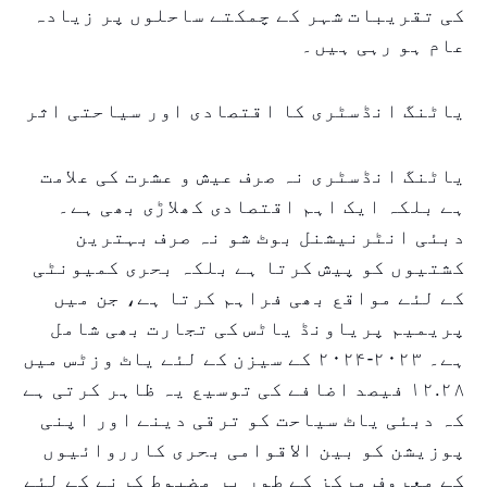
کی تقریبات شہر کے چمکتے ساحلوں پر زیادہ
عام ہو رہی ہیں۔
یاٹنگ انڈسٹری کا اقتصادی اور سیاحتی اثر
یاٹنگ انڈسٹری نہ صرف عیش و عشرت کی علامت
ہے بلکہ ایک اہم اقتصادی کھلاڑی بھی ہے۔
دبئی انٹرنیشنل بوٹ شو نہ صرف بہترین
کشتیوں کو پیش کرتا ہے بلکہ بحری کمیونٹی
کے لئے مواقع بھی فراہم کرتا ہے، جن میں
پریمیم پریاونڈ یاٹس کی تجارت بھی شامل
ہے۔ ۲۰۲۳-۲۰۲۴ کے سیزن کے لئے یاٹ وزٹس میں
۱۲.۲۸ فیصد اضافے کی توسیع یہ ظاہر کرتی ہے
کہ دبئی یاٹ سیاحت کو ترقی دینے اور اپنی
پوزیشن کو بین الاقوامی بحری کارروائیوں
کے معروف مرکز کے طور پر مضبوط کرنے کے لئے