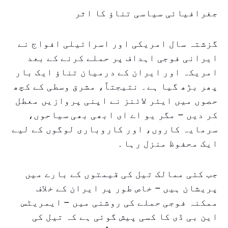
جغرافیائی سیاسی تناؤ کا اثر
گزشتہ سال امریکی اور اسرائیلی افواج نے
ایرانی فوجی اہداف پر حملے کرنے کے بعد
امریکہ اور ایران کے درمیان تناؤ ایک بار
پھر بڑھ گیا ہے۔ نتیجتاً، مشرق وسطی کے کچھ
حصوں میں ایئر لائنز نے اپنی پروازیں معطل
کر دیں – مگر یو اے ای ابھی بھی سیاحوں،
سرمایہ کاروں، اور کاروباری لوگوں کے لیے
ایک محفوظ منزل رہا۔
جب کئی ممالک تیل کی قیمتوں کے بارے میں
پریشان ہیں – خاص طور پر ایران کے خلاف
ممکنہ فوجی حملے کی روشنی میں – ایمریٹس
این بی ڈی کا کسی پیش گوئی ہے کہ تیل کی