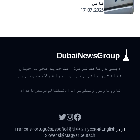
شامل
2026. 07. 17
DubaiNewsGroup
دبئی دریافت کریں: ایک جدید عجوبہ جہاں
ثقافتیں ملتی ہیں اور مواقع لامحدود ہیں
کاروبار
طرزِ زندگی
یو اے ای
ٹیکنالوجی
سفر
جائداد
اردو
English
Русский
中文
हिंदी
Español
Português
Français
Slovenský
Magyar
Deutsch