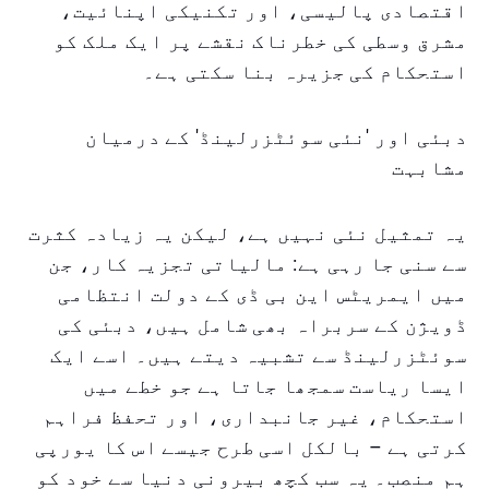
اقتصادی پالیسی، اور تکنیکی اپنائیت،
مشرق وسطی کی خطرناک نقشے پر ایک ملک کو
استحکام کی جزیرہ بنا سکتی ہے۔
دبئی اور 'نئی سوئٹزرلینڈ' کے درمیان
مشابہت
یہ تمثیل نئی نہیں ہے، لیکن یہ زیادہ کثرت
سے سنی جا رہی ہے: مالیاتی تجزیہ کار، جن
میں ایمریٹس این بی ڈی کے دولت انتظامی
ڈویژن کے سربراہ بھی شامل ہیں، دبئی کی
سوئٹزرلینڈ سے تشبیہ دیتے ہیں۔ اسے ایک
ایسا ریاست سمجھا جاتا ہے جو خطے میں
استحکام، غیر جانبداری، اور تحفظ فراہم
کرتی ہے – بالکل اسی طرح جیسے اس کا یورپی
ہم منصب۔ یہ سب کچھ بیرونی دنیا سے خود کو