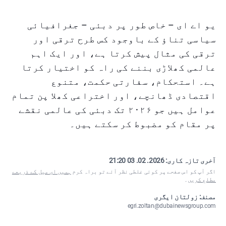
یو اے ای – خاص طور پر دبئی – جغرافیائی
سیاسی تناؤ کے باوجود کس طرح ترقی اور
ترقی کی مثال پیش کرتا ہے، اور ایک اہم
عالمی کھلاڑی بننے کی راہ کو اختیار کرتا
ہے۔ استحکام، سفارتی حکمت، متنوع
اقتصادی ڈھانچے، اور اختراعی کھلا پن تمام
عوامل ہیں جو ۲۰۲۶ تک دبئی کی عالمی نقشے
پر مقام کو مضبوط کر سکتے ہیں۔
آخری تازہ کاری:
2026. 02. 03 21:20
اگر آپ کو اس صفحے پر کوئی غلطی نظر آئے تو براہ کرم
ہمیں ای میل کے ذریعے
مطلع کریں
۔
مصنف: زولتان ایگری
egri.zoltan@dubainewsgroup.com