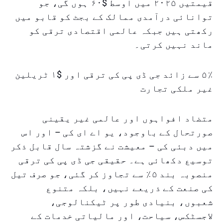
قیمتیں ۲۰۲۵ میں اوسط $۶۰ ہوں گی، جو
توانائی درآمدی ممالک کے بجٹ کو قابو میں
رکھتی ہیں جبکہ عالمی اقتصادی ترقی کو
ماند نہیں کرتی۔
۵٪ سے زائد جی ڈی پی کی ترقی اور $۱ ٹریلین
غیر ملکی تجارت
متضاد افواہوں اور عالمی غیر یقینی
صورتحال کے باوجود، یو اے ای کی – اور اس
میں دبئی کی – معیشت نے گزشتہ سال قابل ذکر
توسیع دکھائی ہے۔ حقیقی جی ڈی پی کی ترقی
منصوبہ بند ۵٪ سے تجاوز کر گئی، جو صرف تیل
کی صنعت کے ذریعے نہیں، بلکہ متنوع
شعبوں، بنیادی طور پر ٹیکنالوجی،
لاجسٹکس، سیاحت، اور مالیاتی خدمات کے