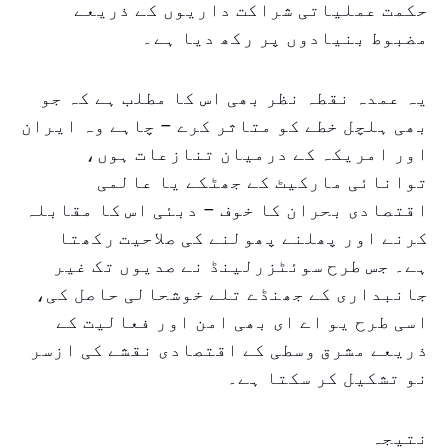
حکمت عملیاتی شراکت داریوں کے ذریعے
مضبوط بنيادوں پر رکھ دیا ہے۔
یہ عمدہ نقطہ نظر بھی اس کا مطلب ہے کہ جو
بھی ہلچل خطے کو متاثر کرے – چاہے وہ ایران
اور امریکہ کے درمیان تنازعات ہوں،
توانائی مارکیٹ کے جھٹکے یا عالمی
اقتصادی بحران کا خوف – دبئی اس کا مقابلہ
کرنے اور پھلنے پھولنے کی صلاحیت رکھتا
ہے۔ جس طرح سوئٹزرلینڈ نے صدیوں تک غیر
جانبداری کے جھنڈے تلے خوشحالی حاصل کی،
اسی طرح یو اے ای بھی امن اور فعالیت کے
ذریعے مشرق وسطی کے اقتصادی نقشے کی ازسر
نو تشکیل کر سکتا ہے۔
نتیجہ