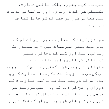
علیحدہ کیے بغیر، بلکہ عالمی تجارت،
تکنیکی شراکت داریاں، اور مالیاتی خدمات
میں فعالی طور پر حصہ لے کر حاصل کیا جا
رہا ہے۔
سوئٹزرلینڈ کے مقابلے میں، یو اے ای کے
پاس بہت بہتر خصوصیات ہیں – یہ سمندر تک
رسائی، تیل اور گیس کے ذخائر، شمسی
توانائی کی لقیں، اور فائدہ مند
جغرافیائی پوزیشن رکھتی ہے۔ اس کے باوجود
اس کی سب سے بڑی طاقت حکیمانہ سفارت کاری
ہے، جس کے ذریعے ملک نے حالیہ تنازعات کے
دوران واضح کر دیا کہ وہ اپنی سرزمین کو
فوجی مہمات کے لیے استعمال کرنے کی اجازت
نہیں دیتا، خاص طور پر ایران کے خلاف نہیں۔