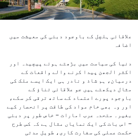
علاقائی ہلچل کے باوجود دبئی کی معیشت میں
اضافہ
دنیا کی سیاست میں بڑھتے ہوئے پیچیدہ اور
اکثر الجھن پیدا کرنے والے واقعات کے
درمیان، ہم شاذ و نادر ہی ایک ایسے ملک کی
مثال دیکھتے ہیں جو علاقائی تناؤ کے
باوجود پورے اعتماد کے ساتھ ترقی کر سکے،
اور وہ بھی خام مواد کی طاقت پر انحصار کیے
بغیر۔ متحدہ عرب امارات – خاص طور پر دبئی
– اس بات کی ایک نمایاں مثال ہے کہ کس طرح
حکمت عملی کی سفارت کاری، طویل مدتی