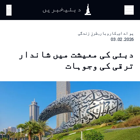
دبئیخبریں
تلاش
یو اے ای, کاروبار, طرزِ زندگی
2026. 02. 03
دبئی کی معیشت میں شاندار
ترقی کی وجوہات