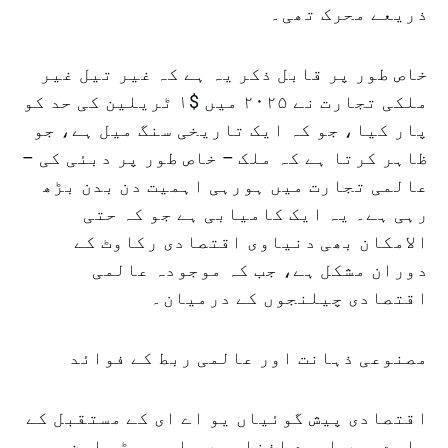
ذریعے محرک تھی۔
خاص طور پر قابل ذکر یہ ہے کہ غیر تیل غیر
ملکی تجارت نے ۲۰۲۵ میں $۱ ٹریلین کی حد کو
پار کیا، جو کہ ایک تاریخی سنگ میل ہے، جو
ظاہر کرتا ہے کہ ملک – خاص طور پر دبئی کی –
عالمی تجارت میں ہورہی اہمیت دن بدن بڑھ
رہی ہے۔ یہ ایک کامیابی ہے جو کہ حتی
الامکان بھی دنیاوی اقتصادی رکاوٹ کے
دوران مشکل ہے، جب کہ موجودہ عالمی
اقتصادی چیلنجوں کے درمیان۔
مصنوعی ذہانت اور عالمی ربط کے فوائد
اقتصادی پیش گوئیاں یو اے ای کے مستقبل کے
بارے میں امید افزا ہیں۔ ایمریٹس این بی