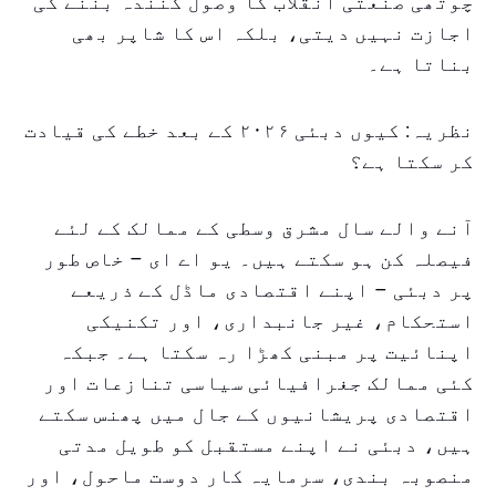
چوتھی صنعتی انقلاب کا وصول کنندہ بننے کی
اجازت نہیں دیتی، بلکہ اس کا شاپر بھی
بناتا ہے۔
نظریہ: کیوں دبئی ۲۰۲۶ کے بعد خطے کی قیادت
کر سکتا ہے؟
آنے والے سال مشرق وسطی کے ممالک کے لئے
فیصلہ کن ہو سکتے ہیں۔ یو اے ای – خاص طور
پر دبئی – اپنے اقتصادی ماڈل کے ذریعے
استحکام، غیر جانبداری، اور تکنیکی
اپنائیت پر مبنی کھڑا رہ سکتا ہے۔ جبکہ
کئی ممالک جغرافیائی سیاسی تنازعات اور
اقتصادی پریشانیوں کے جال میں پھنس سکتے
ہیں، دبئی نے اپنے مستقبل کو طویل مدتی
منصوبہ بندی، سرمایہ کار دوست ماحول، اور