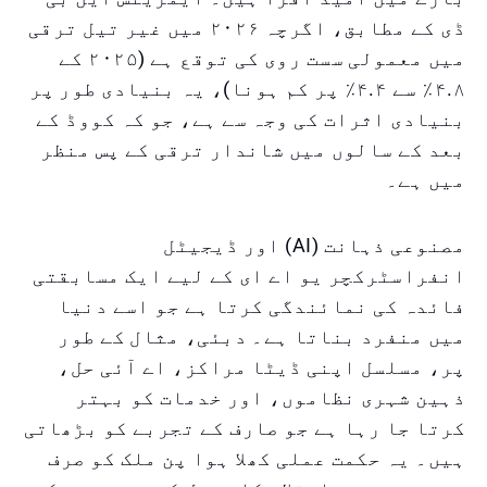
ڈی کے مطابق، اگرچہ ۲۰۲۶ میں غیر تیل ترقی
میں معمولی سست روی کی توقع ہے (۲۰۲۵ کے
۴.۸٪ سے ۴.۴٪ پر کم ہونا)، یہ بنیادی طور پر
بنیادی اثرات کی وجہ سے ہے، جو کہ کووڈ کے
بعد کے سالوں میں شاندار ترقی کے پس منظر
میں ہے۔
مصنوعی ذہانت (AI) اور ڈیجیٹل
انفراسٹرکچر یو اے ای کے لیے ایک مسابقتی
فائدہ کی نمائندگی کرتا ہے جو اسے دنیا
میں منفرد بناتا ہے۔ دبئی، مثال کے طور
پر، مسلسل اپنی ڈیٹا مراکز، اے آئی حل،
ذہین شہری نظاموں، اور خدمات کو بہتر
کرتا جا رہا ہے جو صارف کے تجربے کو بڑھاتی
ہیں۔ یہ حکمت عملی کھلا ہوا پن ملک کو صرف