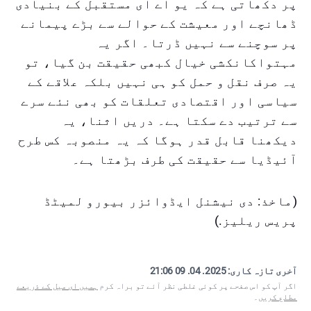
پر دکھاتی ہے کہ یو اے ای مستقبل کے بنیادی
ڈھانچے اور معیشت کے حوالے سے بڑے پیمانے
پر سوچنے سے نہیں ڈرتا۔ اگر یہ
مہتواکانکشی خیال کبھی حقیقت بن گیا، تو
یہ صرف نقل و حمل کو ہی نہیں بلکہ علاقے کے
سیاسی اور اقتصادی تعلقات کو بھی نئے سرے
سے ترتیب دے سکتا ہے۔ دریں اثنا، یہ
دیکھنا قابل قدر ہوگا کہ یہ منصوبہ کس طرح
آئیڈیا سے حقیقت کی طرف بڑھتا ہے۔
(ماخذ: دی نیشنل ایڈوائزر بیورو لمیٹڈ
پریس ریلیز.)
آخری تازہ کاری:
2025. 04. 09 21:06
اگر آپ کو اس صفحے پر کوئی غلطی نظر آئے تو براہ کرم
ہمیں ای میل کے ذریعے
مطلع کریں
۔