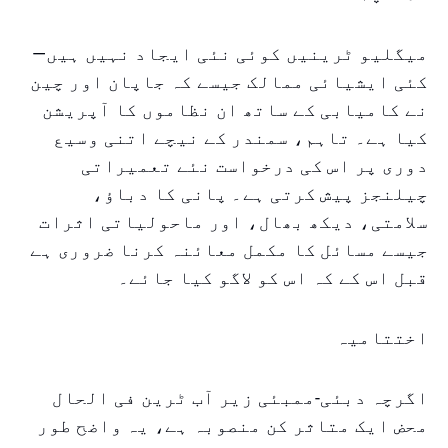
میگلیو ٹرینیں کوئی نئی ایجاد نہیں ہیں—
کئی ایشیائی ممالک جیسے کہ جاپان اور چین
نے کامیابی کے ساتھ ان نظاموں کا آپریشن
کیا ہے۔ تاہم، سمندر کے نیچے اتنی وسیع
دوری پر اس کی درخواست نئے تعمیراتی
چیلنجز پیش کرتی ہے۔ پانی کا دباؤ،
سلامتی، دیکھ بھال، اور ماحولیاتی اثرات
جیسے مسائل کا مکمل معائنہ کرنا ضروری ہے
قبل اس کے کہ اس کو لاگو کیا جائے۔
اختتامیہ
اگرچہ دبئی-ممبئی زیر آب ٹرین فی الحال
محض ایک متاثر کن منصوبہ ہے، یہ واضح طور