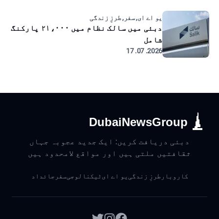
یو اے ای, سفر, طرزِ زندگی
دبئی میں سالک نظام میں ۲۱،۰۰۰ پارکنگ
شامل
2026. 07. 17
DubaiNewsGroup
دبئی دریافت کریں: ایک جدید عجوبہ جہاں
ثقافتیں ملتی ہیں اور مواقع لامحدود ہیں
کاروبار
طرزِ زندگی
یو اے ای
ٹیکنالوجی
سفر
جائداد