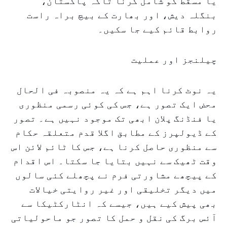
یا مسقط کو شامل کرنا تاکہ پاکستان،
بنگلہ دیش، اور بھارت کے بیچ براہ راست
روابط قائم کیے جا سکیں۔
چیلنجز اور عملیت
یہ نوٹ کرنا اہم ہے کہ یہ منصوبہ فی الحال
محض ایک تصور ہے، جس کی کوئی رسمی منظوری
یا فنڈنگ پلان ابھی تک موجود نہیں ہے۔ تصور
کے ڈیولپرز کے مطابق اگلا قدم متعلقہ حکام
سے منظوری حاصل کرنا ہے، جس کا ٹائم لائن اس
وقت ٹھیک سے نہیں بتایا جا سکتا۔ اس اقدام
کے پیچھے مشاورتی فرم نے پچھلے کئی سالوں
میں دیگر تخلیقی اور غیر روایتی خیالات
بھی پیش کیے ہیں، جیسے کہ انٹارکٹیکا سے
آئس برگ کی نقل و حمل کا تصور جو ماحولیاتی