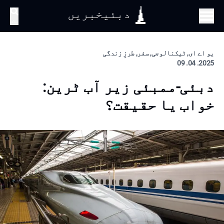
دبئیخبریں
تلاش
یو اے ای, ٹیکنالوجی, سفر, طرزِ زندگی
2025. 04. 09
دبئی-ممبئی زیر آب ٹرین:
خواب یا حقیقت؟