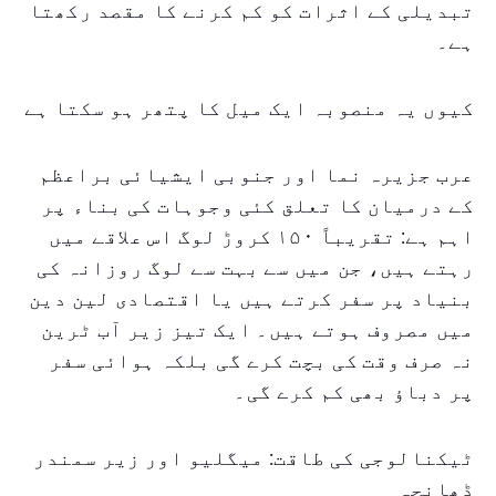
تبدیلی کے اثرات کو کم کرنے کا مقصد رکھتا
ہے۔
کیوں یہ منصوبہ ایک میل کا پتھر ہو سکتا ہے
عرب جزیرہ نما اور جنوبی ایشیائی براعظم
کے درمیان کا تعلق کئی وجوہات کی بناء پر
اہم ہے: تقریباً ۱۵۰ کروڑ لوگ اس علاقے میں
رہتے ہیں، جن میں سے بہت سے لوگ روزانہ کی
بنیاد پر سفر کرتے ہیں یا اقتصادی لین دین
میں مصروف ہوتے ہیں۔ ایک تیز زیر آب ٹرین
نہ صرف وقت کی بچت کرے گی بلکہ ہوائی سفر
پر دباؤ بھی کم کرے گی۔
ٹیکنالوجی کی طاقت: میگلیو اور زیر سمندر
ڈھانچہ