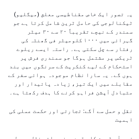
یہ تصور ایک خاص مقناطیسی معلق (میگلیو)
ٹیکنالوجی کی حامل ٹرین شامل کرتا ہے جو
سمندر کے نیچے تقریباً ۲۰ سے ۳۰ میٹر
گہرائی میں ۱۰۰۰ کلومیٹر فی گھنٹہ کی
رفتار سے چل سکتی ہے۔ راستہ ایسے ریلوے
ٹریکس پر مشتمل ہوگا جو سمندری فرش پر
استحکام کے لیے کنکریٹ کے سرنگوں میں بند
ہوں گے۔ یہ سارا نظام موجودہ ہوائی سفر کے
مقابلے میں ایک تیز، زیادہ پائیدار اور
متبادل آپشن فراہم کرنے کا ہدف رکھتا ہے۔
نقل و حمل سے آگے: تجارتی اور حکمت عملی کی
اہمیت
زیر آب ٹرین کا مقصد محض مسافر نقل و حمل