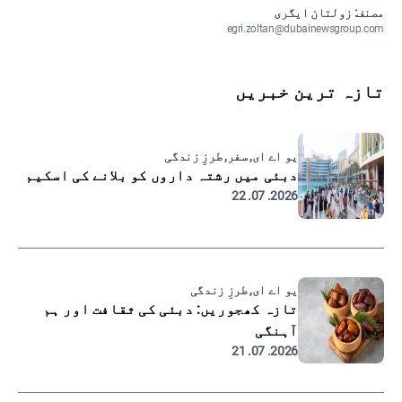
مصنف: زولتان ایگری
egri.zoltan@dubainewsgroup.com
تازہ ترین خبریں
یو اے ای, سفر, طرزِ زندگی
دبئی میں رشتہ داروں کو بلانے کی اسکیم
2026. 07. 22
یو اے ای, طرزِ زندگی
تازہ کھجوریں: دبئی کی ثقافت اور ہم
آہنگی
2026. 07. 21