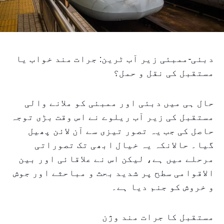
دبئی-ممبئی زیر آب ٹرین: جرات مند خواب یا
مستقبل کی نقل و حمل؟
حال ہی میں دبئی اور ممبئی کو ملانے والی
مستقبل کی زیر آب ریلوے نے اس وقت بڑی توجہ
حاصل کی جب یہ تصور تیزی سے آن لائن پھیل
گیا۔ حالانکہ یہ خیال ابھی تک تصوراتی
مرحلے میں ہے، لیکن اس نے علاقائی اور بین
الاقوامی سطح پر شدید بحث و مباحثے اور جوش
و خروش کو جنم دیا ہے۔
مستقبل کا جرات مند وژن