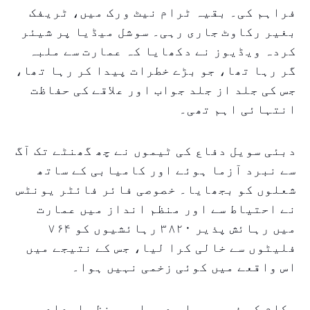
فراہم کی۔ بقیہ ٹرام نیٹ ورک میں، ٹریفک
بغیر رکاوٹ جاری رہی۔ سوشل میڈیا پر شیئر
کردہ ویڈیوز نے دکھایا کہ عمارت سے ملبہ
گر رہا تھا، جو بڑے خطرات پیدا کر رہا تھا،
جس کی جلد از جلد جواب اور علاقے کی حفاظت
انتہائی اہم تھی۔
دبئی سویل دفاع کی ٹیموں نے چھ گھنٹے تک آگ
سے نبرد آزما ہوئے اور کامیابی کے ساتھ
شعلوں کو بجھایا۔ خصوصی فائر فائٹر یونٹس
نے احتیاط سے اور منظم انداز میں عمارت
میں رہائش پذیر ۳۸۲۰ رہائشیوں کو ۷۶۴
فلیٹوں سے خالی کرا لیا، جس کے نتیجے میں
اس واقعے میں کوئی زخمی نہیں ہوا۔
حکام کی فوری جواب دہی اور منظم امدادی