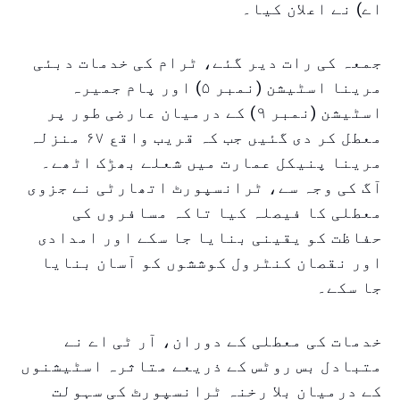
اے) نے اعلان کیا۔
جمعہ کی رات دیر گئے، ٹرام کی خدمات دبئی
مرینا اسٹیشن (نمبر ۵) اور پام جمیرہ
اسٹیشن (نمبر ۹) کے درمیان عارضی طور پر
معطل کر دی گئیں جب کہ قریب واقع ۶۷ منزلہ
مرینا پنیکل عمارت میں شعلے بھڑک اٹھے۔
آگ کی وجہ سے، ٹرانسپورٹ اتھارٹی نے جزوی
معطلی کا فیصلہ کیا تاکہ مسافروں کی
حفاظت کو یقینی بنایا جا سکے اور امدادی
اور نقصان کنٹرول کوششوں کو آسان بنایا
جا سکے۔
خدمات کی معطلی کے دوران، آر ٹی اے نے
متبادل بس روٹس کے ذریعے متاثرہ اسٹیشنوں
کے درمیان بلا رخنہ ٹرانسپورٹ کی سہولت