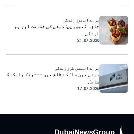
یو اے ای, طرزِ زندگی
تازہ کھجوریں: دبئی کی ثقافت اور ہم
آہنگی
2026. 07. 21
یو اے ای, سفر, طرزِ زندگی
دبئی میں سالک نظام میں ۲۱،۰۰۰ پارکنگ
شامل
2026. 07. 17
DubaiNewsGroup