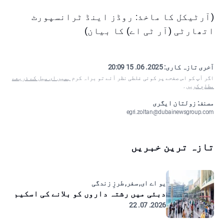
(آرٹیکل کا ماخذ: روڈز اینڈ ٹرانسپورٹ
اتھارٹی (آر ٹی اے) کا بیان)
آخری تازہ کاری:
2025. 06. 15 20:09
اگر آپ کو اس صفحے پر کوئی غلطی نظر آئے تو براہ کرم
ہمیں ای میل کے ذریعے
مطلع کریں
۔
مصنف: زولتان ایگری
egri.zoltan@dubainewsgroup.com
تازہ ترین خبریں
یو اے ای, سفر, طرزِ زندگی
دبئی میں رشتہ داروں کو بلانے کی اسکیم
2026. 07. 22