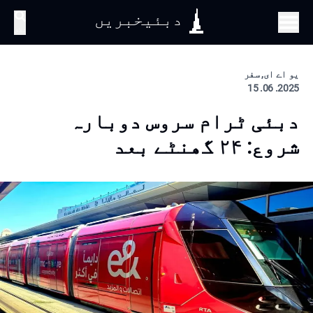
دبئیخبریں
تلاش
یو اے ای, سفر
2025. 06. 15
دبئی ٹرام سروس دوبارہ
شروع: ۲۴ گھنٹے بعد