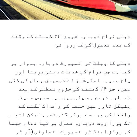
دبئی ٹرام دوبارہ شروع: ۲۴ گھنٹے کے وقفے
کے بعد معمول کی کارروائی
دبئی کا پبلک ٹرانسپورٹ دوبارہ ہموار ہو
گیا ہے جب ٹرام کی خدمات دبئی مرینا اور
پام جمیرہ اسٹیشنز کے درمیان بحال کی گئی
ہیں، جو ۲۴ گھنٹے کی جزوی معطلی کے بعد
دوبارہ شروع ہو چکی ہیں۔ یہ سروس مرینا
پنیکل ٹاور میں جمعہ کی رات آگ لگنے کے
واقعے کی وجہ سے روکی گئی تھی، لیکن اتوار
تک پورا روٹ دوبارہ فعال ہو گیا تھا، جیسا
کہ روڈز اینڈ ٹرانسپورٹ اتھارٹی (آر ٹی