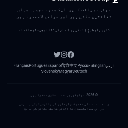
دبئی دریافت کریں: ایک جدید عجوبہ جہاں
ثقافتیں ملتی ہیں اور مواقع لامحدود ہیں
کاروبار
طرزِ زندگی
یو اے ای
ٹیکنالوجی
سفر
جائداد
اردو
English
Русский
中文
हिंदी
Español
Português
Français
Slovenský
Magyar
Deutsch
©
2026
.دبئیخبریں. جملہ حقوق محفوظ ہیں
رابطہ
اشاعت کی تفصیلات
رازداری کی پالیسی
کوکی پالیسی
ذرائع کے استعمال کا اخلاقی ضابطہ
حقائق کی جانچ