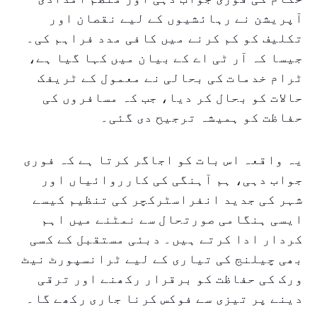
آپریشن نے رہائشیوں کے لیے نقصان اور
تکلیف کو کم کرنے میں کافی مدد فراہم کی۔
جیسا کہ آر ٹی اے کے بیان میں کہا گیا ہے،
ٹرام خدمات کی بحالی نے معمول کے ٹریفک
حالات کو بحال کر دیا، جب کہ مسافروں کی
حفاظت کو ہمیشہ ترجیح دی گئی۔
یہ واقعہ اس بات کو اجاگر کرتا ہے کہ فوری
جواب دہی، ہم آہنگی کی کارروائیاں اور
شہر کی جدید انفراسٹرکچر کی تنظیم کیسے
ایسی ہنگامی صورتحال سے نمٹنے میں اہم
کردار ادا کرتے ہیں۔ دبئی مستقبل کے کسی
بھی چیلنج کی تیاری کے لیے ٹرانسپورٹ نیٹ
ورک کی حفاظت کو برقرار رکھنے اور ترقی
دینے پر تیزی سے فوکس کرنا جاری رکھے گا۔