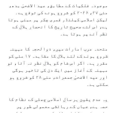
موجودہ فلکیات کے مطابق، عید الاضحیٰ بدھ،
مئی ۲۷، ۲۰۲۶ کو شروع ہونے کی توقع ہے۔
لیکن اسلامی کیلنڈر قمری چکر پر مبنی ہوتا
ہے، اس لئے صحیح تاریخ کا انحصار ہلال کے
نظر آنے پر ہوتا ہے۔
متحدہ عرب امارات میں، ذوالحجہ کا مہینہ
شروع ہونے کے لئے ہلال کا مشاہدہ ۱۷ مئی کو
مقرر ہے۔ اگر اس شام کو ہلال نظر نہ آتا، تو
مہینہ کے آغاز میں ایک دن کی تاخیر ہوگی
اور عید الاضحیٰ جمعرات، مئی ۲۸ کو شروع ہو
سکتی ہے۔
یہ عدم یقین ہر سال اسلامی چھٹی کے نظام کا
حصہ ہے، جہاں کے رہائشی معمولی طور پر