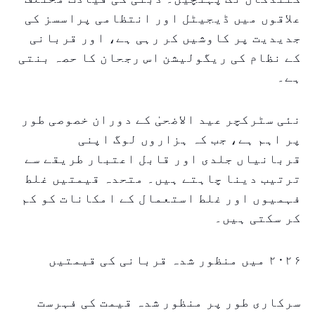
علاقوں میں ڈیجیٹل اور انتظامی پراسسز کی
جدیدیت پر کاوشیں کر رہی ہے، اور قربانی
کے نظام کی ریگولیشن اس رجحان کا حصہ بنتی
ہے۔
نئی سٹرکچر عید الاضحیٰ کے دوران خصوصی طور
پر اہم ہے، جب کہ ہزاروں لوگ اپنی
قربانیاں جلدی اور قابل اعتبار طریقے سے
ترتیب دینا چاہتے ہیں۔ متحدہ قیمتیں غلط
فہمیوں اور غلط استعمال کے امکانات کو کم
کر سکتی ہیں۔
۲۰۲۶ میں منظور شدہ قربانی کی قیمتیں
سرکاری طور پر منظور شدہ قیمت کی فہرست