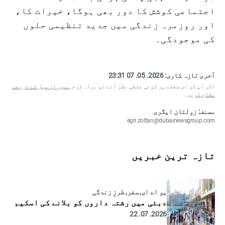
اجتماعی کوشش کا دور بھی ہوگا، خیرات کا،
اور روزمرہ زندگی میں جدید تنظیمی حلوں
کی موجودگی۔
آخری تازہ کاری:
2026. 05. 07 23:31
اگر آپ کو اس صفحے پر کوئی غلطی نظر آئے تو براہ کرم
ہمیں ای میل کے ذریعے
مطلع کریں
۔
مصنف: زولتان ایگری
egri.zoltan@dubainewsgroup.com
تازہ ترین خبریں
یو اے ای, سفر, طرزِ زندگی
دبئی میں رشتہ داروں کو بلانے کی اسکیم
2026. 07. 22