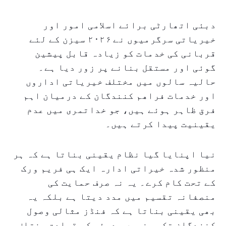
دبئی اتھارٹی برائے اسلامی امور اور
خیریاتی سرگرمیوں نے ۲۰۲۶ سیزن کے لئے
قربانی کی خدمات کو زیادہ قابل پیشین
گوئی اور مستقل بنانے پر زور دیا ہے۔
حالیہ سالوں میں مختلف خیریاتی اداروں
اور خدمات فراهم کنندگان کے درمیان اہم
فرق ظاہر ہوئے ہیں، جو خداتمری میں عدم
یقینیت پیدا کرتے ہیں۔
نیا اپنایا گیا نظام یقینی بناتا ہے کہ ہر
منظور شدہ خیراتی ادارہ ایک ہی فریم ورک
کے تحت کام کرے۔ یہ نہ صرف حمایت کی
منصفانہ تقسیم میں مدد دیتا ہے بلکہ یہ
بھی یقینی بناتا ہے کہ فنڈز مثالی وصول
کنندگان تک پہنچیں۔ دبئی کی قیادت مختلف