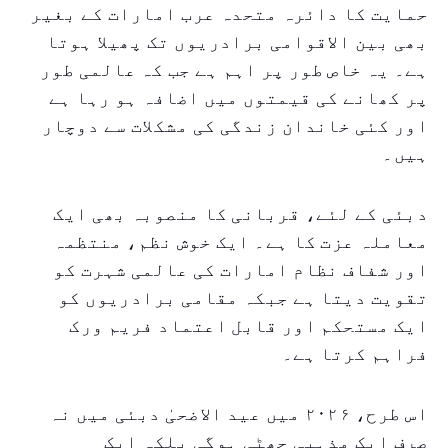
حمایت کا دائرہ متحدہ عرب امارات کے بغیر
بھی بین الاقوامی برادریوں تک پھیلا ہوتا
ہے۔ یہ خاص طور پر اہم ہے جب کہ عالمی طور
پر کھانے کی قیمتوں میں اضافہ ہو رہا ہے
اور کئی خاندان زندگی کی مشکلات سے دوچار
ہیں۔
دبئی کے لئے، قربانی کا منصوبہ بھی ایک
معاملہ عزت کا ہے۔ ایک خوش نظم، منتظمہ
اور شفاف نظام امارات کی عالمی شہرت کو
تقویت دیتا ہے جبکہ مقامی برادریوں کو
ایک مستحکم اور قابل اعتماد فریم ورک
فراہم کرتا ہے۔
اس طرح، ۲۰۲۶ میں عید الاضحیٰ دبئی میں نہ
صرف ایک مذہبی چھٹی ہوگی بلکہ ایک