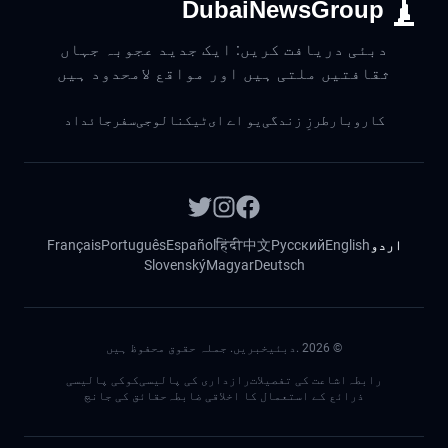
DubaiNewsGroup
دبئی دریافت کریں: ایک جدید عجوبہ جہاں
ثقافتیں ملتی ہیں اور مواقع لامحدود ہیں
کاروبار
طرزِ زندگی
یو اے ای
ٹیکنالوجی
سفر
جائداد
اردو
English
Русский
中文
हिंदी
Español
Português
Français
Slovenský
Magyar
Deutsch
©
2026
.دبئیخبریں. جملہ حقوق محفوظ ہیں
رابطہ
اشاعت کی تفصیلات
رازداری کی پالیسی
کوکی پالیسی
ذرائع کے استعمال کا اخلاقی ضابطہ
حقائق کی جانچ