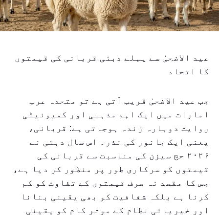
عید الاضحیٰ سے پہلے دبئی قربانی کی قیمتوں
کا اتحاد
جب عید الاضحیٰ قریب آتی ہے تو متحدہ عرب
امارات میں ایک اہم مذہبی اور کمیونیٹی
روایت دوبارہ زندہ ہوجاتی ہے: قربانی،
یعنی ایک جانور کی نذر۔ اس سال دبئی نے
۲۰۲۶ حج سیزن کی مناسبت سے قربانی کی
قیمتوں کو سرکاری طور پر منظور کر دیا ہے،
جس کا مقصد نہ صرف قیمتوں کے تفاوت کو کم
کرنا ہے بلکہ شفافیت کو بھی یقینی بنانا
اور خیریاتی نظام کے موثر کام کو یقینی