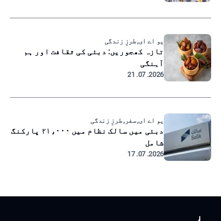
یو اے ای, طرزِ زندگی
تازہ کھجوریں: دبئی کی ثقافت اور ہم
آہنگی
2026. 07. 21
یو اے ای, سفر, طرزِ زندگی
دبئی میں سالک نظام میں ۲۱،۰۰۰ پارکنگ
شامل
2026. 07. 17