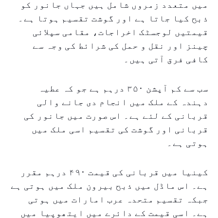
میں متعدد زمروں شامل ہیں جہاں جانور کو
ذبح کیا جاتا ہے اور گوشت تقسیم ہوتا ہے۔
قیمتیں لوجسٹک اخراجات، مقامی سپلائی
چینز اور نقل و حمل کی شرائط کی وجہ سے
کافی فرق آتی ہیں۔
سب سے کم آپشن ۳۵۰ درہم ہے جو کہ عطیہ
دہندہ کے ملک میں انجام دی جانے والی
قربانی کے لئے ہے۔ اس صورت میں جانور کی
قربانی اور گوشت کی تقسیم اسی ملک میں
ہوتی ہے۔
کینیا میں قربانی کی قیمت ۴۹۰ درہم مقرر
ہے۔ اس ماڈل میں ذبح بیرون ملک میں ہوتی ہے
جبکہ تقسیم متحدہ عرب امارات میں ہوتی
ہے۔ اسی قیمت کے دائرے میں ایتھوپیا میں