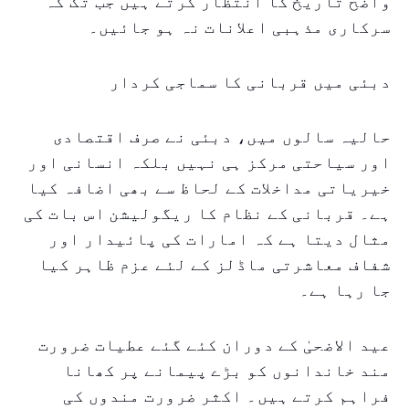
واضح تاریخ کا انتظار کرتے ہیں جب تک کہ
سرکاری مذہبی اعلانات نہ ہو جائیں۔
دبئی میں قربانی کا سماجی کردار
حالیہ سالوں میں، دبئی نے صرف اقتصادی
اور سیاحتی مرکز ہی نہیں بلکہ انسانی اور
خیریاتی مداخلات کے لحاظ سے بھی اضافہ کیا
ہے۔ قربانی کے نظام کا ریگولیشن اس بات کی
مثال دیتا ہے کہ امارات کی پائیدار اور
شفاف معاشرتی ماڈلز کے لئے عزم ظاہر کیا
جا رہا ہے۔
عید الاضحیٰ کے دوران کئے گئے عطیات ضرورت
مند خاندانوں کو بڑے پیمانے پر کھانا
فراہم کرتے ہیں۔ اکثر ضرورت مندوں کی