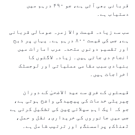
قربانی بھی آتی ہے، جو ۴۹۰ درہم میں
دستیاب ہے۔
سب سے زیادہ قیمت والا زمرہ صومالی قربانی
ہے، جس کی قیمت ۸۰۰ درہم ہے۔ یہاں پر ذبح
اور تقسیم دونوں متحدہ عرب امارات میں
انجام دی جاتی ہیں۔ زیادہ لاگتوں کا
بنیادی سبب مقامی عملیاتی اور لوجسٹک
اخراجات ہیں۔
قیمتوں کے فرق سے عید الاضحیٰ کے دوران
چیریٹی خدمات کی پیچیدگی واضح ہوتی ہے،
جو کہ ایک اہم سپلائی چین کی تشکیل کرتی ہے
جس میں جانوروں کی خریداری، نقل و حمل،
ٹھنڈک، پراسسنگ، اور ترتیب شامل ہے۔