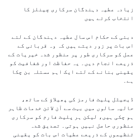
زیادہ عطیہ دہندگان سرکاری چینلز کا
انتخاب کرتے ہیں
دبئی کے حکام اس سال عطیہ دہندگان کے لئے
اس بات پر زور دیتے ہیں کہ وہ قربانی کے
عمل کو سرکاری طور پر منظور شدہ خیریات کے
ذریعے انجام دیں۔ یہ حفاظت اور شفافیت کو
یقینی بنانے کے لئے ایک اہم مسئلہ بن چکا
ہے۔
ڈیجیٹل پلیٹ فارمز کی پھیلاؤ کے ساتھ،
حالیہ سالوں میں بہت سے آن لائن خدمات ظاہر
ہو چکی ہیں، لیکن ہر پلیٹ فارم کو سرکاری
منظوری حاصل نہیں ہوتی۔ تصدیق شدہ
تنظیموں کے ذریعے عطیات اس بات کو یقینی