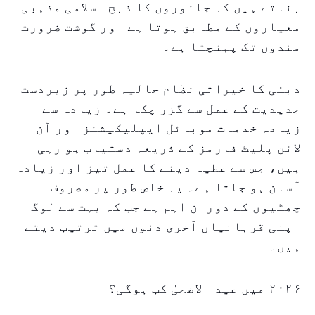
بناتے ہیں کہ جانوروں کا ذبح اسلامی مذہبی
معیاروں کے مطابق ہوتا ہے اور گوشت ضرورت
مندوں تک پہنچتا ہے۔
دبئی کا خیراتی نظام حالیہ طور پر زبردست
جدیدیت کے عمل سے گزر چکا ہے۔ زیادہ سے
زیادہ خدمات موبائل ایپلیکیشنز اور آن
لائن پلیٹ فارمز کے ذریعہ دستیاب ہو رہی
ہیں، جس سے عطیہ دینے کا عمل تیز اور زیادہ
آسان ہو جاتا ہے۔ یہ خاص طور پر مصروف
چھٹیوں کے دوران اہم ہے جب کہ بہت سے لوگ
اپنی قربانیاں آخری دنوں میں ترتیب دیتے
ہیں۔
۲۰۲۶ میں عید الاضحیٰ کب ہوگی؟