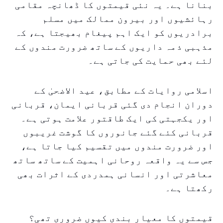
بنانا ہے۔ یہ نئی قیمتوں کا ڈھانچہ مقامی
رہائشیوں اور بیرون ممالک میں مسلم
برادریوں کو ایک اہم پیغام بھیجتا ہے، کہ
مذہبی ذمہ داریوں کے ساتھ ضرورت مندوں کے
لئے بھی حمایت کی جاتی ہے۔
اسلامی روایات کے مطابق، عید الاضحیٰ کے
دوران انجام دی گئی قربانی ایمان، قربانی
اور یکجہتی کی ایک طاقتور علامت ہوتی ہے۔
قربانی کئے گئے جانوروں کا گوشت غریبوں
اور ضرورت مندوں میں تقسیم کیا جاتا ہے،
جس سے یہ واقعہ روحانی اہمیت کے ساتھ ساتھ
معاشرتی اور انسانی ہمدردی کے اثرات بھی
رکھتا ہے۔
قیمتوں کا معیار بندی کیوں ضروری تھی؟