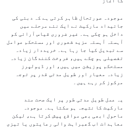
کا آغاز
موجودہ صورتحال ظاہر کرتی ہے کہ دبئی کی
جائیداد مارکیٹ نے ایک نئے مرحلے میں
داخل ہو چکی ہے۔ غیر ضروری قیاس آرائی کو
آہستہ آہستہ مزید شعوری اور مستحکم عوامل
سے تبدیل کیا جا رہا ہے۔ خریددار زیادہ
تفصیلی ہو چکے ہیں، فروخت کنندگان زیادہ
مستحکم پوزیشن میں ہیں، اور ڈیولپرز
زیادہ معیار اور طویل مدتی قدر پر توجہ
مرکوز کر رہے ہیں۔
یہ عمل طویل مدتی طور پر ایک صحت مند
مارکیٹ کا نتیجہ ہو سکتا ہے۔ موجودہ
ماحول ابھی بھی مواقع پیش کرتا ہے، لیکن
معاہدات اب گھبراہٹ والی رعایتوں یا تیزی