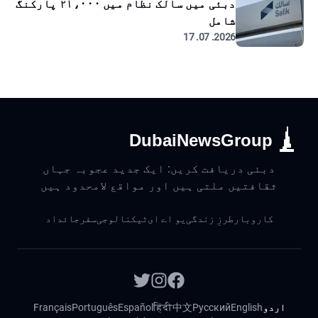
دبئی میں سالک نظام میں ۲۱،۰۰۰ پارکنگ
شامل
2026. 07. 17
DubaiNewsGroup
دبئی دریافت کریں: ایک جدید عجوبہ جہاں
ثقافتیں ملتی ہیں اور مواقع لامحدود ہیں
کاروبار
طرزِ زندگی
یو اے ای
ٹیکنالوجی
سفر
جائداد
اردو
English
Русский
中文
हिंदी
Español
Português
Français