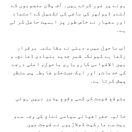
ہونے پر غور کرتے ہیں۔ آف پلان منصوبوں کے
لئے، ڈیولپر کی ماضی کی تکمیل کے اعتماد
اور معیار نے خاص طور پر اہمیت حاصل کر لی
ہے۔
اس ماحول میں، دبئی نے مقابلمہ برقرار
رکھا ہے کیونکہ شہر جدید بنیادی ڈھانچہ،
بین الاقوامی کاروباری ماحول، اعلی درجے
کی خدمات، اور ایک مستحکم ضابطہ پس منظر
پیش کرتا ہے۔
متوقع قیمت کی کمی وقوع پذیر نہیں ہوئی
حالیہ جغرافیائی سیاسی تناؤ کی وجہ سے،
بہت سے مارکیٹ کھلاڑیوں نے قیمت میں