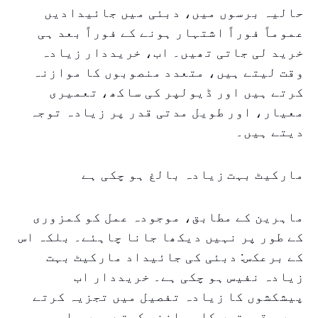
حالیہ برسوں میں، دبئی میں جائیدادیں
عموماً فوراً اشتہار ہونے کے فوراً بعد ہی
خرید لی جاتی تھیں۔ اب، خریددار زیادہ
وقت لیتے ہیں، متعدد منصوبوں کا موازنہ
کرتے ہیں اور ڈیولپر کی ساکھ، تعمیری
معیار، اور طویل مدتی قدر پر زیادہ توجہ
دیتے ہیں۔
مارکیٹ بہت زیادہ بالغ ہو چکی ہے
ماہرین کے مطابق، موجودہ عمل کو کمزوری
کے طور پر نہیں دیکھا جانا چاہئے۔ بلکہ اس
کے برعکس: دبئی کی جائیداد مارکیٹ بہت
زیادہ نفیس ہو چکی ہے۔ خریددار اب
پیشکشوں کا زیادہ تفصیل میں تجزیہ کرتے
ہیں، قیمتوں کا موازنہ کرتے ہیں، اور