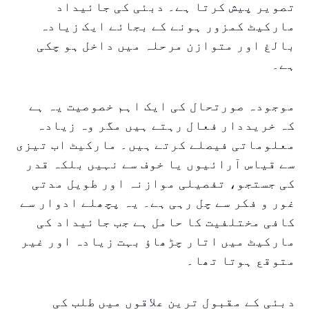
تصویر پیش کرتا ہے۔ دبئی کی جائیداد
مارکیٹ کمزور ہونے کے بجائے ایک زیادہ
بالغ اور متوازن مرحلہ میں داخل ہو چکی
ہے۔
موجودہ صورتحال کی ایک اہم خصوصیت یہ ہے
کہ خریددار فعال رہتے ہیں مگر وہ زیادہ
معلوماتی فیصلے کرتے ہیں۔ مارکیٹ اب تیزی
سے قیاس آرائیوں یا خوف سے نہیں بلکہ قدر
کی جستجو، تفصیلی موازنہ اور طویل مدتی
غور و فکر سے چل رہی ہے۔ یہ پچھلے ادوار سے
کافی مختلفیت کا حامل ہے جب جائیداد کی
مارکیٹ میں اتار چڑھاؤ بہت زیادہ اور غیر
متوقع ہوتا تھا۔
دبئی کے مقبول ترین علاقوں میں طلب کی