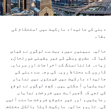
دبئی کی جائیداد مارکیٹ میں استحکام کی
بقاء
حالیہ مہینوں میں، بہت سے لوگوں نے قیاس
کیا کہ مشرق وسطیٰ کی غیر یقینی صورتحال،
زیادہ فائنانسنگ کے اخراجات اور سرمایہ
کاروں کے محتاط رویہ کی وجہ سے دبئی کی
جائیداد مارکیٹ میں قیمتوں میں نمایاں
تبدیلیاں آ سکتی ہیں۔ کچھ لوگوں نے توقع
کی تھی کہ گھبراہٹ میں فروخت، نمایاں
رعایتیں، اور غیر متوقع فروخت سامنے آئیں
گی۔ تاہم، حالیہ مارکیٹ ڈیٹا بالکل مختلف