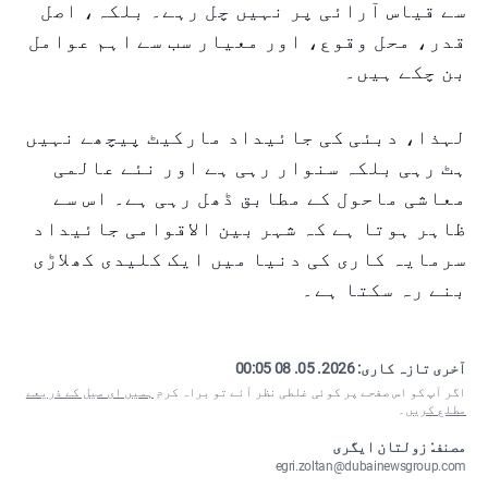
سے قیاس آرائی پر نہیں چل رہے۔ بلکہ، اصل
قدر، محل وقوع، اور معیار سب سے اہم عوامل
بن چکے ہیں۔
لہذا، دبئی کی جائیداد مارکیٹ پیچھے نہیں
ہٹ رہی بلکہ سنوار رہی ہے اور نئے عالمی
معاشی ماحول کے مطابق ڈھل رہی ہے۔ اس سے
ظاہر ہوتا ہے کہ شہر بین الاقوامی جائیداد
سرمایہ کاری کی دنیا میں ایک کلیدی کھلاڑی
بنے رہ سکتا ہے۔
آخری تازہ کاری:
2026. 05. 08 00:05
اگر آپ کو اس صفحے پر کوئی غلطی نظر آئے تو براہ کرم
ہمیں ای میل کے ذریعے
مطلع کریں
۔
مصنف: زولتان ایگری
egri.zoltan@dubainewsgroup.com