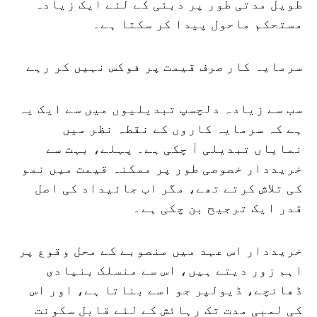
طویل مدتی طور پر دبئی کے لئے ایک زیادہ
مستحکم ماحول پیدا کر سکتا ہے۔
سرمایہ کار صرف قیمت پر فوکس نہیں کر رہے
سب سے زیادہ دلچسپ تبدیلیوں میں سے ایک یہ
ہے کہ سرمایہ کاروں کے نقطہ نظر میں
نمایاں تبدیلی آ چکی ہے۔ پہلے، بہت سے
خریددار خصوصی طور پر ممکنہ قیمت میں نمو
کی تلاش کرتے تھے، مگر اب جائیداد کی اصل
قدر ایک ترجیح بن چکی ہے۔
خریددار اس عہد میں منصوبے کے محل وقوع پر
اہم زور دیتے ہیں، اس سے منسلک بنیادی
ڈھانچے، ڈیولپر جو اسے بناتا ہے، اور اس
کی لمبی مدت تک رہائش کے لئے قابل سکونت