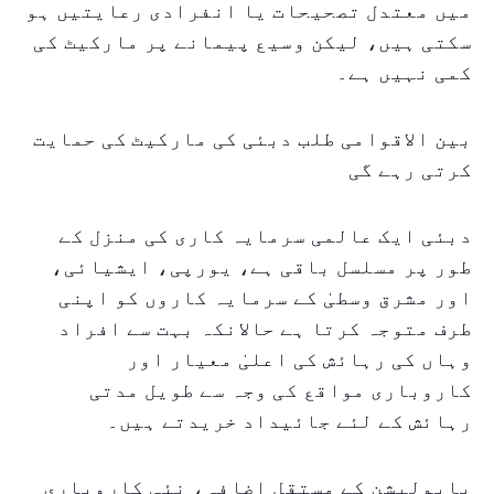
میں معتدل تصحیحات یا انفرادی رعایتیں ہو
سکتی ہیں، لیکن وسیع پیمانے پر مارکیٹ کی
کمی نہیں ہے۔
بین الاقوامی طلب دبئی کی مارکیٹ کی حمایت
کرتی رہے گی
دبئی ایک عالمی سرمایہ کاری کی منزل کے
طور پر مسلسل باقی ہے، یورپی، ایشیائی،
اور مشرق وسطیٰ کے سرمایہ کاروں کو اپنی
طرف متوجہ کرتا ہے حالانکہ بہت سے افراد
وہاں کی رہائش کی اعلیٰ معیار اور
کاروباری مواقع کی وجہ سے طویل مدتی
رہائش کے لئے جائیداد خریدتے ہیں۔
پاپولیشن کے مستقل اضافہ، نئی کاروباری