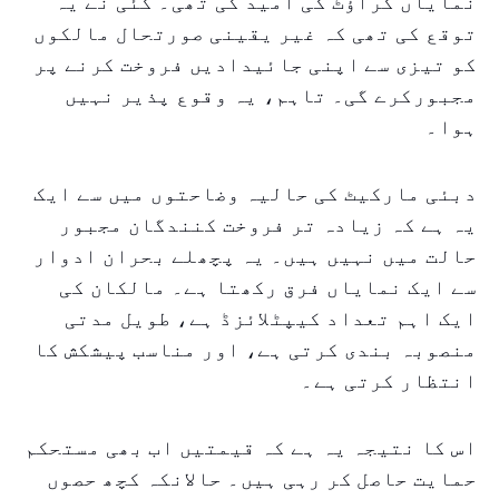
نمایاں گراؤٹ کی امید کی تھی۔ کئی نے یہ
توقع کی تھی کہ غیر یقینی صورتحال مالکوں
کو تیزی سے اپنی جائیدادیں فروخت کرنے پر
مجبورکرے گی۔ تاہم، یہ وقوع پذیر نہیں
ہوا۔
دبئی مارکیٹ کی حالیہ وضاحتوں میں سے ایک
یہ ہے کہ زیادہ تر فروخت کنندگان مجبور
حالت میں نہیں ہیں۔ یہ پچھلے بحران ادوار
سے ایک نمایاں فرق رکھتا ہے۔ مالکان کی
ایک اہم تعداد کیپٹلائزڈ ہے، طویل مدتی
منصوبہ بندی کرتی ہے، اور مناسب پیشکش کا
انتظار کرتی ہے۔
اس کا نتیجہ یہ ہے کہ قیمتیں اب بھی مستحکم
حمایت حاصل کر رہی ہیں۔ حالانکہ کچھ حصوں