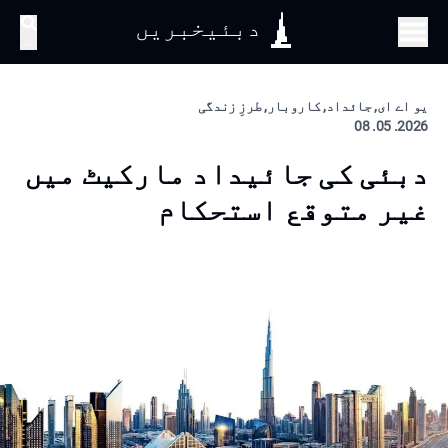
دبئیخبریں
تلاش
یو اے ای, جائداد, کاروبار, طرزِ زندگی
2026. 05. 08
دبئی کی جائیداد مارکیٹ میں
غیر متوقع استحکام