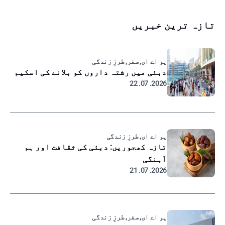
تازہ ترین خبریں
یو اے ای, سفر, طرزِ زندگی
دبئی میں رشتہ داروں کو بلانے کی اسکیم
2026. 07. 22
یو اے ای, طرزِ زندگی
تازہ کھجوریں: دبئی کی ثقافت اور ہم
آہنگی
2026. 07. 21
یو اے ای, سفر, طرزِ زندگی