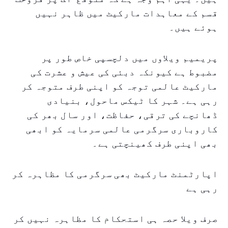
قسم کے معاہدات مارکیٹ میں ظاہر نہیں
ہوئے ہیں۔
پریمیم ویلاوں میں دلچسپی خاص طور پر
مضبوط ہے کیونکہ دبئی کی عیش و عشرت کی
مارکیٹ عالمی توجہ کو اپنی طرف متوجہ کر
رہی ہے۔ شہر کا ٹیکس ماحول، بنیادی
ڈھانچے کی ترقی، حفاظت، اور سال بھر کی
کاروباری سرگرمی عالمی سرمایہ کو ابھی
بھی اپنی طرف کھینچتی ہے۔
اپارٹمنٹ مارکیٹ بھی سرگرمی کا مظاہرہ کر
رہی ہے
صرف ویلا حصہ ہی استحکام کا مظاہرہ نہیں کر