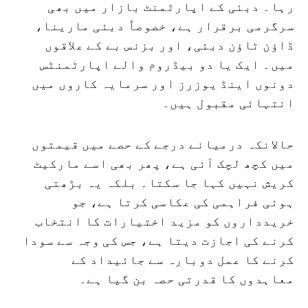
رہا۔ دبئی کے اپارٹمنٹ بازار میں بھی
سرگرمی برقرار ہے، خصوصاً دبئی مارینا،
ڈاؤن ٹاؤن دبئی، اور بزنس بے کے علاقوں
میں۔ ایک یا دو بیڈروم والے اپارٹمنٹس
دونوں اینڈ یوزرز اور سرمایہ کاروں میں
انتہائی مقبول ہیں۔
حالانکہ درمیانے درجے کے حصے میں قیمتوں
میں کچھ لچک آئی ہے، پھر بھی اسے مارکیٹ
کریش نہیں کہا جا سکتا۔ بلکہ یہ بڑھتی
ہوئی فراہمی کی عکاسی کرتا ہے، جو
خریدداروں کو مزید اختیارات کا انتخاب
کرنے کی اجازت دیتا ہے، جس کی وجہ سے سودا
کرنے کا عمل دوبارہ سے جائیداد کے
معاہدوں کا قدرتی حصہ بن گیا ہے۔