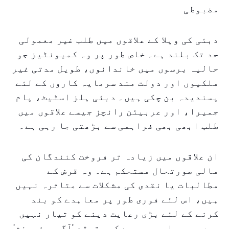
مضبوطی
دبئی کی ویلا کے علاقوں میں طلب غیر معمولی
حد تک بلند ہے۔ خاص طور پر وہ کمیونٹیز جو
حالیہ برسوں میں خاندانوں، طویل مدتی غیر
ملکیوں اور دولت مند سرمایہ کاروں کے لئے
پسندیدہ بن چکی ہیں۔ دبئی ہلز اسٹیٹ، پام
جمیرا، اور عربیئن رانچز جیسے علاقوں میں
طلب ابھی بھی فراہمی سے بڑھتی جا رہی ہے۔
ان علاقوں میں زیادہ تر فروخت کنندگان کی
مالی صورتحال مستحکم ہے۔ وہ قرض کے
مطالبات یا نقدی کی مشکلات سے متاثرہ نہیں
ہیں، اس لئے فوری طور پر معاہدے کو بند
کرنے کے لئے بڑی رعایت دینے کو تیار نہیں
ہیں۔ یہی اہم وجہ ہے کہ متوقع 'آگ پر فروخت'