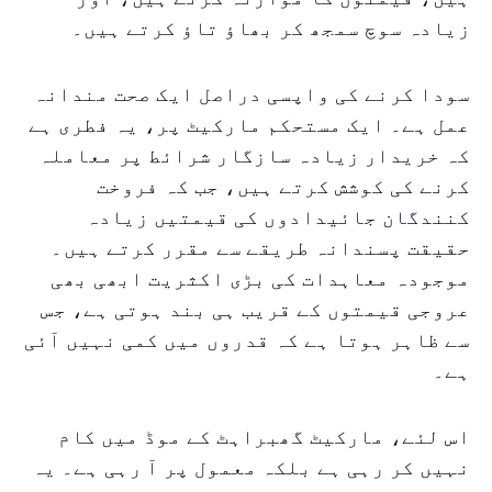
زیادہ سوچ سمجھ کر بھاؤ تاؤ کرتے ہیں۔
سودا کرنے کی واپسی دراصل ایک صحت مندانہ
عمل ہے۔ ایک مستحکم مارکیٹ پر، یہ فطری ہے
کہ خریدار زیادہ سازگار شرائط پر معاملہ
کرنے کی کوشش کرتے ہیں، جب کہ فروخت
کنندگان جائیدادوں کی قیمتیں زیادہ
حقیقت پسندانہ طریقے سے مقرر کرتے ہیں۔
موجودہ معاہدات کی بڑی اکثریت ابھی بھی
عروجی قیمتوں کے قریب ہی بند ہوتی ہے، جس
سے ظاہر ہوتا ہے کہ قدروں میں کمی نہیں آئی
ہے۔
اس لئے، مارکیٹ گھبراہٹ کے موڈ میں کام
نہیں کر رہی ہے بلکہ معمول پر آ رہی ہے۔ یہ