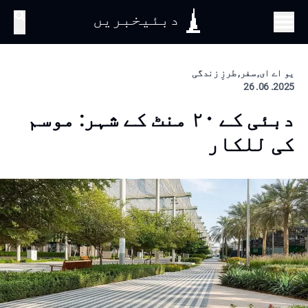
دبئیخبریں
تلاش
یو اے ای, سفر, طرزِ زندگی
2025. 06. 26
دبئی کے ۲۰ منٹ کے شہر: موسم
کی للکار