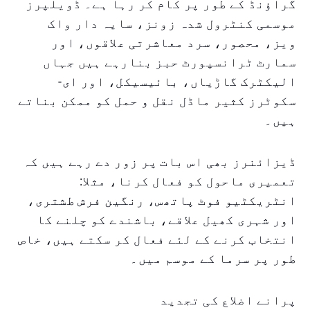
گراؤنڈ کے طور پر کام کر رہا ہے۔ ڈویلپرز
موسمی کنٹرول شدہ زونز، سایہ دار واک
ویز، محصور، سرد معاشرتی علاقوں، اور
سمارٹ ٹرانسپورٹ حبز بنارہے ہیں جہاں
الیکٹرک گاڑیاں، بائیسیکل، اور ای-
سکوٹرز کثیر ماڈل نقل و حمل کو ممکن بناتے
ہیں۔
ڈیزائنرز بھی اس بات پر زور دے رہے ہیں کہ
تعمیری ماحول کو فعال کرنا، مثلا:
انٹریکٹیو فوٹ پاتھس، رنگین فرش طشتری،
اور شہری کھیل علاقے، باشندے کو چلنے کا
انتخاب کرنے کے لئے فعال کر سکتے ہیں، خاص
طور پر سرما کے موسم میں۔
پرانے اضلاع کی تجدید