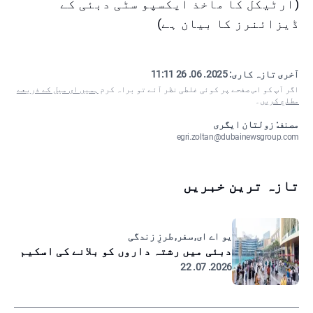
(آرٹیکل کا ماخذ ایکسپو سٹی دبئی کے
ڈیزائنرز کا بیان ہے)
آخری تازہ کاری:
2025. 06. 26 11:11
اگر آپ کو اس صفحے پر کوئی غلطی نظر آئے تو براہ کرم
ہمیں ای میل کے ذریعے
مطلع کریں
۔
مصنف: زولتان ایگری
egri.zoltan@dubainewsgroup.com
تازہ ترین خبریں
یو اے ای, سفر, طرزِ زندگی
دبئی میں رشتہ داروں کو بلانے کی اسکیم
2026. 07. 22