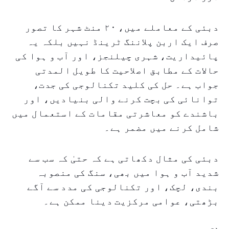
دبئی کے معاملے میں، ۲۰ منٹ شہر کا تصور
صرف ایک اربن پلاننگ ٹرینڈ نہیں بلکہ یہ
پائیداریت، شہری چیلنجز، اور آب و ہوا کی
حالات کے مطابق اصلاحیت کا طویل المدتی
جواب ہے۔ حل کی کلید تکنالوجی کی جدت،
توانائی کی بچت کرنے والی بنیادیں، اور
باشندے کو معاشرتی مقامات کے استعمال میں
شامل کرنے میں مضمر ہے۔
دبئی کی مثال دکھاتی ہے کہ حتیٰ کہ سب سے
شدید آب و ہوا میں بھی، سنگ کی منصوبہ
بندی، لچک، اور تکنالوجی کی مدد سے آگے
بڑھتی، عوامی مرکزیت دینا ممکن ہے۔