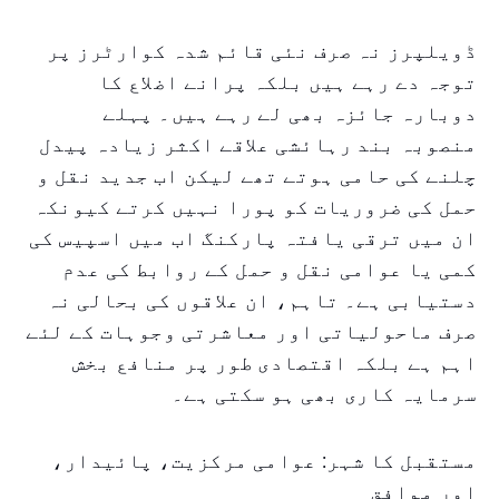
ڈویلپرز نہ صرف نئی قائم شدہ کوارٹرز پر
توجہ دے رہے ہیں بلکہ پرانے اضلاع کا
دوبارہ جائزہ بھی لے رہے ہیں۔ پہلے
منصوبہ بند رہائشی علاقے اکثر زیادہ پیدل
چلنے کی حامی ہوتے تھے لیکن اب جدید نقل و
حمل کی ضروریات کو پورا نہیں کرتے کیونکہ
ان میں ترقی یافتہ پارکنگ اب میں اسپیس کی
کمی یا عوامی نقل و حمل کے روابط کی عدم
دستیابی ہے۔ تاہم، ان علاقوں کی بحالی نہ
صرف ماحولیاتی اور معاشرتی وجوہات کے لئے
اہم ہے بلکہ اقتصادی طور پر منافع بخش
سرمایہ کاری بھی ہو سکتی ہے۔
مستقبل کا شہر: عوامی مرکزیت، پائیدار،
اور موافق