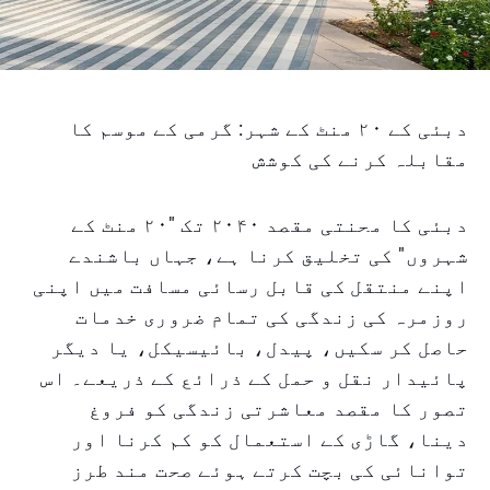
دبئی کے ۲۰ منٹ کے شہر: گرمی کے موسم کا
مقابلہ کرنے کی کوشش
دبئی کا محنتی مقصد ۲۰۴۰ تک "۲۰ منٹ کے
شہروں" کی تخلیق کرنا ہے، جہاں باشندے
اپنے منتقل کی قابل رسائی مسافت میں اپنی
روزمرہ کی زندگی کی تمام ضروری خدمات
حاصل کر سکیں، پیدل، بائیسیکل، یا دیگر
پائیدار نقل و حمل کے ذرائع کے ذریعے۔ اس
تصور کا مقصد معاشرتی زندگی کو فروغ
دینا، گاڑی کے استعمال کو کم کرنا اور
توانائی کی بچت کرتے ہوئے صحت مند طرز