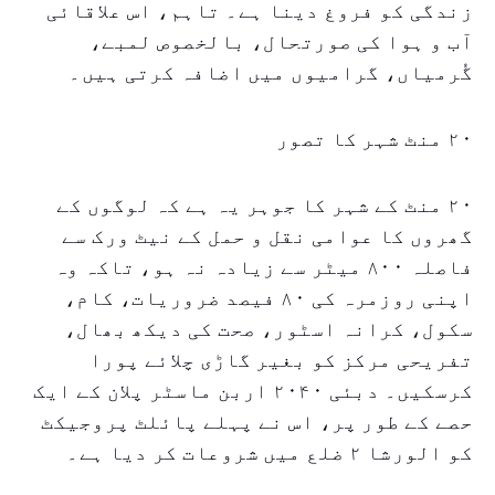
زندگی کو فروغ دینا ہے۔ تاہم، اس علاقائی
آب و ہوا کی صورتحال، بالخصوص لمبے،
گُرمیاں، گرامیوں میں اضافہ کرتی ہیں۔
۲۰ منٹ شہر کا تصور
۲۰ منٹ کے شہر کا جوہر یہ ہے کہ لوگوں کے
گھروں کا عوامی نقل و حمل کے نیٹ ورک سے
فاصلہ ۸۰۰ میٹر سے زیادہ نہ ہو، تاکہ وہ
اپنی روزمرہ کی ۸۰ فیصد ضروریات، کام،
سکول، کرانہ اسٹور، صحت کی دیکھ بھال،
تفریحی مرکز کو بغیر گاڑی چلائے پورا
کرسکیں۔ دبئی ۲۰۴۰ اربن ماسٹر پلان کے ایک
حصے کے طور پر، اس نے پہلے پائلٹ پروجیکٹ
کو الورشا ۲ ضلع میں شروعات کر دیا ہے۔