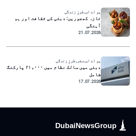
یو اے ای, طرزِ زندگی
تازہ کھجوریں: دبئی کی ثقافت اور ہم
آہنگی
2026. 07. 21
یو اے ای, سفر, طرزِ زندگی
دبئی میں سالک نظام میں ۲۱،۰۰۰ پارکنگ
شامل
2026. 07. 17
DubaiNewsGroup