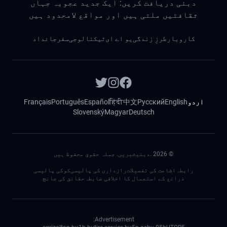
دبئی دریافت کریں: ایک جدید عجوبہ جہاں
ثقافتیں ملتی ہیں اور مواقع لامحدود ہیں
کاروبار
طرزِ زندگی
یو اے ای
ٹیکنالوجی
سفر
جائداد
اردو
English
Русский
中文
हिंदी
Español
Português
Français
Slovenský
Magyar
Deutsch
©
2026
.دبئیخبریں. جملہ حقوق محفوظ ہیں
رابطہ
اشاعت کی تفصیلات
رازداری کی پالیسی
کوکی پالیسی
ذرائع کے استعمال کا اخلاقی ضابطہ
حقائق کی جانچ
Advertisement: