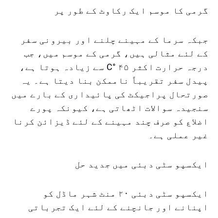
گرمی کا موسم ایک رکاوٹ کے طور پر
جبکہ سرما کے مہینے چلنے اور بیرونی سفر
کے لئے مثالی ہیں، گرمی کے موسم میں، جب
درجہ حرارت اکثر ۴۵ °C سے زیادہ ہوتا ہے،
پیدل سفر تقریباً ناممکن بنا دیتا ہے۔ یہ
صورتحال پراجیکٹ کی پائیداری کے بارے میں
سنجیدہ سوالات اٹھاتی ہے، کیونکہ پورے
اضلاع کو صرف چند مہینے کے لئے ڈیزائن کرنا
غیر عملی ہے۔
ایکسپو سٹی دبئی میں جدید حل
ایکسپو سٹی دبئی ۲۰ منٹ شہر ماڈل کو
اپنانے اور جانچنے کے لئے ایک تجرباتی