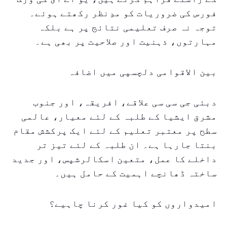
فورس کی ضروریات کو مدِنظر رکھتے ہوئے۔
توجہ نہ صرف تعلیمی نتائج پر ہے بلکہ
مہارتوں، ذہنیت اور صلاحیت پر بھی ہے۔
بین الاقوامی دلچسپی میں اضافہ
دبئی جی سی سی علاقے، افریقہ، اور جنوب
مشرق ایشیا کے طلبہ کے لئے معیار، عالمی
سطح پر معتبر تعلیم کے لئے ایک پرکشش مقام
بنتا جارہا ہے۔ ان طلبہ کے لئے تیز تر
داخلے کا عمل، متعین اسکالرشپس، اور جدید
ساختہ ڈھانچے اہمیت کے حامل ہیں۔
امیدواروں کو کیا غور کرنا چاہیے؟