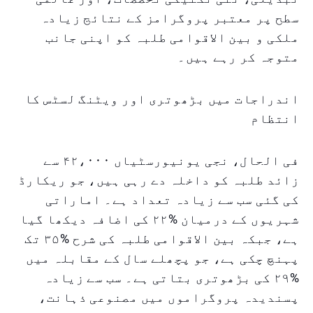
سطح پر معتبر پروگرامز کے نتائج زیادہ
ملکی و بین الاقوامی طلبہ کو اپنی جانب
متوجہ کر رہے ہیں۔
اندراجات میں بڑھوتری اور ویٹنگ لسٹس کا
انتظام
فی الحال، نجی یونیورسٹیاں ۴۲،۰۰۰ سے
زائد طلبہ کو داخلہ دے رہی ہیں، جو ریکارڈ
کی گئی سب سے زیادہ تعداد ہے۔ اماراتی
شہریوں کے درمیان %۲۲ کی اضافہ دیکھا گیا
ہے، جبکہ بین الاقوامی طلبہ کی شرح %۳۵ تک
پہنچ چکی ہے، جو پچھلے سال کے مقابلہ میں
%۲۹ کی بڑھوتری بتاتی ہے۔ سب سے زیادہ
پسندیدہ پروگراموں میں مصنوعی ذہانت،