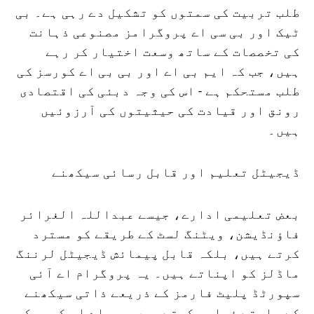
طلب تربیت کی سمتوں کو تشکیل دے رہی ہے۔ بی
ٹیک اور بی سی اے پروگرامز مصنوعی ذہانت
کی تخصصات کے ساتھ وسعت اختیار کر رہے
ہیں، جب کہ ایم بی اے اور بی بی اے کورسز کی
طلب مستحکم ہے - اس کی وجہ دبئی کی اقتصادی
رونق اور قیادت کی حیثیتوں کی آرزوئیں
ہیں۔
ڈیجیٹل تعلیم اور قابل رسائی سیکھنے
بعض تعلیمی ادارے، جیسے عبداللہ الغرائر
فاؤنڈیشن، ویٹنگ لسٹ کے طریقے کو مسترد
کرتے ہیں، بلکہ قابل پیمائش ڈیجیٹل لرننگ
ماڈلز کو اپناتے ہیں۔ یہ پروگرام اے آئی
سپورٹڈ پلیٹ فارمز کے ذریعے ذاتی سیکھنے
کے راستے فراہم کرتے ہیں، یو اے ای کی ورک