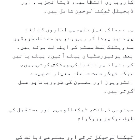
کاروباری انتظامیہ، ڈیٹا تجزیہ، اور
ڈیجیٹل ٹیکنالوجیز شامل ہیں۔
یہ دھماکہ خیز دلچسپی اداروں کے لئے
چیلنجز پیدا کر رہی ہے، جو مختلف طریقوں
سے ویٹنگ لسٹ سسٹم کو اپنائے ہوئے ہیں۔
بعض یونیورسٹیاں پہلے آئیں، پہلے پائیں
کی بنیاد پر داخلے کی پیشکش کرتی ہیں،
جبکہ دیگر سخت داخلہ معیارات جیسے
انٹرویوز اور مضمون کی ضروریات پر عمل
کرتی ہیں۔
مصنوعی ذہانت، ٹیکنالوجی، اور مستقبل کی
طرف مرکوز پروگرام
ٹیکنالوجیکل ترقی اور مصنوعی ذہانت کی