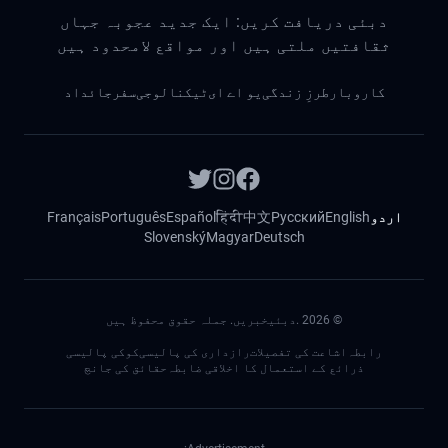
دبئی دریافت کریں: ایک جدید عجوبہ جہاں
ثقافتیں ملتی ہیں اور مواقع لامحدود ہیں
کاروبار
طرزِ زندگی
یو اے ای
ٹیکنالوجی
سفر
جائداد
اردو
English
Русский
中文
हिंदी
Español
Português
Français
Slovenský
Magyar
Deutsch
©
2026
.دبئیخبریں. جملہ حقوق محفوظ ہیں
رابطہ
اشاعت کی تفصیلات
رازداری کی پالیسی
کوکی پالیسی
ذرائع کے استعمال کا اخلاقی ضابطہ
حقائق کی جانچ