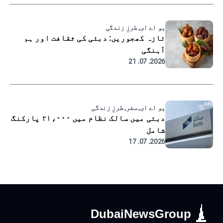
یو اے ای, طرزِ زندگی
تازہ کھجوریں: دبئی کی ثقافت اور ہم
آہنگی
2026. 07. 21
یو اے ای, سفر, طرزِ زندگی
دبئی میں سالک نظام میں ۲۱،۰۰۰ پارکنگ
شامل
2026. 07. 17
DubaiNewsGroup