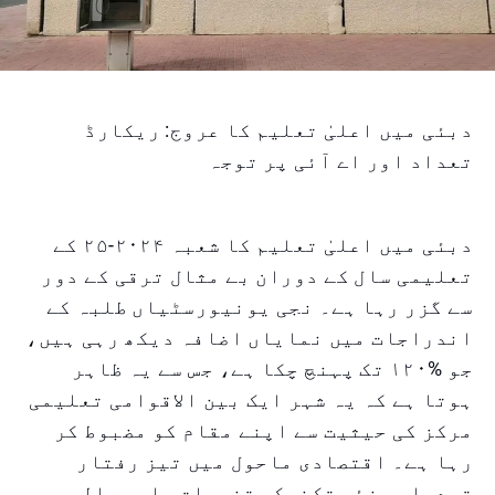
دبئی میں اعلیٰ تعلیم کا عروج: ریکارڈ
تعداد اور اے آئی پر توجہ
دبئی میں اعلیٰ تعلیم کا شعبہ ۲۰۲۴-۲۵ کے
تعلیمی سال کے دوران بے مثال ترقی کے دور
سے گزر رہا ہے۔ نجی یونیورسٹیاں طلبہ کے
اندراجات میں نمایاں اضافہ دیکھ رہی ہیں،
جو %۱۲۰ تک پہنچ چکا ہے، جس سے یہ ظاہر
ہوتا ہے کہ یہ شہر ایک بین الاقوامی تعلیمی
مرکز کی حیثیت سے اپنے مقام کو مضبوط کر
رہا ہے۔ اقتصادی ماحول میں تیز رفتار
تبدیلی، نئی تکنیکی تخصصات، اور عالمی