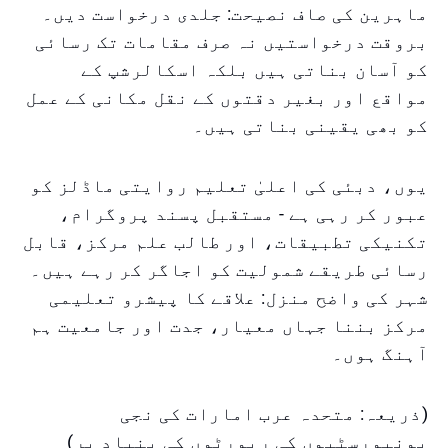
ماہرین کی صاف نصیحت: جلدی درخواست دیں۔
بروقت درخواستیں نہ صرف مقامات تک رسائی
کو آسان بناتی ہیں بلکہ اسکالرشپ کے
مواقع اور بغیر دقتوں کے نقل مکانی کے عمل
کو بھی یقینی بناتی ہیں۔
یوں، دبئی کی اعلیٰ تعلیم روایتی ماڈلز کو
عبور کر رہی ہے - مستقبل پسند پروگرام،
تکنیکی تطبیقات، اور طالب علم مرکز، قابل
رسائی طریقے شمولیت کو اجاگر کر رہے ہیں۔
شہر کی واضح منزل: علاقے کا پیشرو تعلیمی
مرکز بننا جہاں معیار، جدت اور جامعیت ہم
آہنگ ہوں۔
(ذریعہ: متحدہ عرب امارات کی نجی
یونیورسٹیوں کی رپورٹوں کی بنیاد پر)