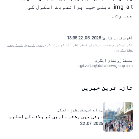
img_alt: دبئی جیم پرائیویٹ اسکول کی
عمارت۔
آخری تازہ کاری:
2025. 05. 22 13:35
اگر آپ کو اس صفحے پر کوئی غلطی نظر آئے تو براہ کرم
ہمیں ای میل کے ذریعے
مطلع کریں
۔
مصنف: زولتان ایگری
egri.zoltan@dubainewsgroup.com
تازہ ترین خبریں
یو اے ای, سفر, طرزِ زندگی
دبئی میں رشتہ داروں کو بلانے کی اسکیم
2026. 07. 22