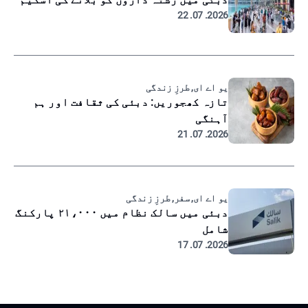
2026. 07. 22
یو اے ای, طرزِ زندگی
تازہ کھجوریں: دبئی کی ثقافت اور ہم
آہنگی
2026. 07. 21
یو اے ای, سفر, طرزِ زندگی
دبئی میں سالک نظام میں ۲۱،۰۰۰ پارکنگ
شامل
2026. 07. 17