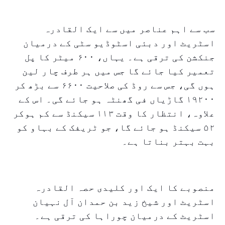
سب سے اہم عناصر میں سے ایک القادرہ
اسٹریٹ اور دبئی اسٹوڈیو سٹی کے درمیان
جنکشن کی ترقی ہے۔ یہاں، ۶۰۰ میٹر کا پل
تعمیر کیا جائے گا جس میں ہر طرف چار لین
ہوں گی، جس سے روڈ کی صلاحیت ۶۶۰۰ سے بڑھ کر
۱۹۲۰۰ گاڑیاں فی گھنٹہ ہو جائے گی۔ اس کے
علاوہ، انتظار کا وقت ۱۱۳ سیکنڈ سے کم ہوکر
۵۲ سیکنڈ ہو جائے گا، جو ٹریفک کے بہاو کو
بہت بہتر بناتا ہے۔
منصوبے کا ایک اور کلیدی حصہ القادرہ
اسٹریٹ اور شیخ زید بن حمدان آل نہیان
اسٹریٹ کے درمیان چوراہا کی ترقی ہے۔