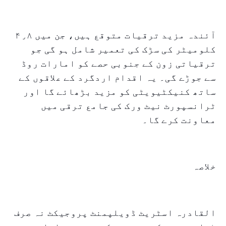
آئندہ مزید ترقیات متوقع ہیں، جن میں ۴٫۸
کلومیٹر کی سڑک کی تعمیر شامل ہو گی جو
ترقیاتی زون کے جنوبی حصے کو امارات روڈ
سے جوڑے گی۔ یہ اقدام اردگرد کے علاقوں کے
ساتھ کنیکٹیویٹی کو مزید بڑھائے گا اور
ٹرانسپورٹ نیٹ ورک کی جامع ترقی میں
معاونت کرے گا۔
خلاصہ
القادرہ اسٹریٹ ڈویلپمنٹ پروجیکٹ نہ صرف