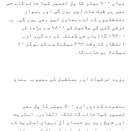
یہاں ۷۰۰ میٹر کا پل تعمیر کیا جائے گا، جس
میں ہر طرف سات لین ہوں گی اور ہموار
منتقلیوں کے لئے معاون لین بھی ہوں گی۔ یہ
ترقی گلی کی صلاحیت کو ۷۸۰۰ سے بڑھا کر
۱۹۴۰۰ گاڑیاں فی گھنٹہ کر دے گی، اور
انتظار کا وقت ۳۹۳ سیکنڈ سے کم ہوکر ۶۰
سیکنڈ ہو جائے گا۔
مزید ترقیات اور مستقبل کی منصوبہ بندی
منصوبے کے دوران، ۵۰۰ میٹر کا پل بھی
تعمیر کیا جائے گا تاکہ القادرہ اسٹریٹ
اور شیخ زید بن حمدان آل نہیان اسٹریٹ کے
درمیان جبل علی کی طرف ٹریفک کو سہولت