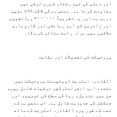
اور دبئی کی تیز رفتار شہری ترقی میں
معاونت کرنا ہے۔ منصوبے کی لاگت ۷۹۸ ملین
درہم ہے اور یہ تقریباً ۴۰۰٬۰۰۰ رہائشیوں
اور زائرین کو اہم رہائشی اور کاروباری
علاقوں میں براہ راست متاثر کرے گا۔
پروجیکٹ کی تفصیلات اور مقاصد
القادرہ اسٹریٹ ڈویلپمنٹ پروجیکٹ میں
متعدد اہم انفراسٹرکچر ترقیات شامل ہیں،
جن میں نئے پل، روڈ کی سطح کی توسیع، اور
جنکشن کی جدیدیت شامل ہے۔ اس منصوبے کے
حصے کے طور پر، القادرہ اسٹریٹ کے ساتھ