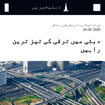
دبئیخبریں
تلاش
یو اے ای, کاروبار, سفر, طرزِ زندگی
2025. 02. 24
دبئی میں ترقی کی تیز ترین
راہیں