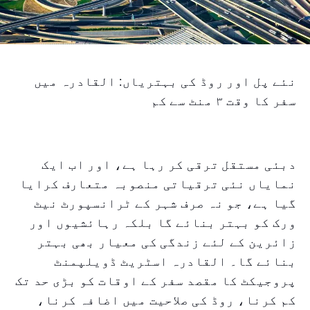
نئے پل اور روڈ کی بہتریاں: القادرہ میں
سفر کا وقت ۳ منٹ سے کم
دبئی مستقل ترقی کر رہا ہے، اور اب ایک
نمایاں نئی ترقیاتی منصوبہ متعارف کرایا
گیا ہے، جو نہ صرف شہر کے ٹرانسپورٹ نیٹ
ورک کو بہتر بنائے گا بلکہ رہائشیوں اور
زائرین کے لئے زندگی کی معیار بھی بہتر
بنائے گا۔ القادرہ اسٹریٹ ڈویلپمنٹ
پروجیکٹ کا مقصد سفر کے اوقات کو بڑی حد تک
کم کرنا، روڈ کی صلاحیت میں اضافہ کرنا،