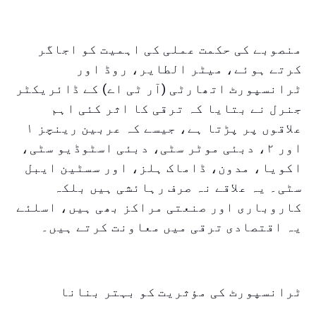
منصوبے کی حکمت عملی کی اہمیت کو اجاگر
کرتے ہوئے، میٹر الطایر، روڈ اور
ٹرانسپورٹ اتھارٹی (آر ٹی اے) کے ڈائریکٹر
جنرل نے بتایا کہ ترقی کا اثر کئی اہم
علاقوں پر پڑتا ہے، جیسے کہ عربین رینچز ۱
اور ۲، دبئی موٹر سٹی، دبئی اسٹوڈیو سٹی،
اکویا، مدون، ڈاماک ہلز، اور سسٹین ایبل
سٹی۔ یہ علاقے نہ صرف رہائشی ہیں بلکہ
کاروباری اور صنعتی مراکز بھی ہیں، اسلئے
یہ اقتصادی ترقی میں معاونت کرتے ہیں۔
ٹرانسپورٹ کی مؤثریت کو بہتر بنانا