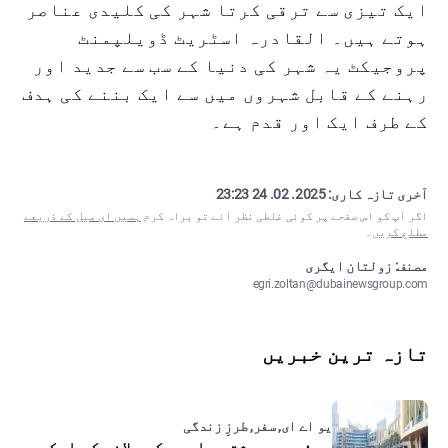
ایک تیزی سے ترقی کرتا شہر کی کلیدی عناصر
ہوتے ہیں۔ القادرہ اسٹریٹ ڈویلپمنٹ
پروجیکٹ یہ شہر کی دنیا کے سب سے جدید اور
رہنے کے قابل شہروں میں سے ایک بننے کی ہدف
کے طرف ایک اور قدم ہے۔
آخری تازہ کاری:
2025. 02. 24 23:23
اگر آپ کو اس صفحے پر کوئی غلطی نظر آئے تو براہ کرم
ہمیں ای میل کے ذریعے
مطلع کریں
۔
مصنف: زولتان ایگری
egri.zoltan@dubainewsgroup.com
تازہ ترین خبریں
یو اے ای, سفر, طرزِ زندگی
دبئی میں رشتہ داروں کو بلانے کی اسکیم