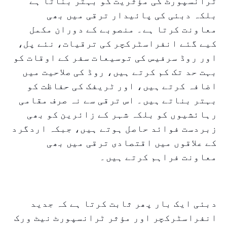
ٹرانسپورٹ کی مؤثریت کو بہتر بناتا ہے
بلکہ دبئی کی پائیدار ترقی میں بھی
معاونت کرتا ہے۔ منصوبے کے دوران مکمل
کیے گئے انفراسٹرکچر کی ترقیات، نئے پل،
اور روڈ سرفیس کی توسیعات سفر کے اوقات کو
بہت حد تک کم کرتے ہیں، روڈ کی صلاحیت میں
اضافہ کرتے ہیں، اور ٹریفک کی حفاظت کو
بہتر بناتے ہیں۔ اس ترقی سے نہ صرف مقامی
رہائشیوں کو بلکہ شہر کے زائرین کو بھی
زبردست فوائد حاصل ہوتے ہیں، جبکہ اردگرد
کے علاقوں میں اقتصادی ترقی میں بھی
معاونت فراہم کرتے ہیں۔
دبئی ایک بار پھر ثابت کرتا ہے کہ جدید
انفراسٹرکچر اور مؤثر ٹرانسپورٹ نیٹ ورک