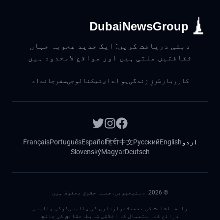
DubaiNewsGroup
دبئی دریافت کریں: ایک جدید عجوبہ جہاں
ثقافتیں ملتی ہیں اور مواقع لامحدود ہیں
کاروبار
طرزِ زندگی
یو اے ای
ٹیکنالوجی
سفر
جائداد
اردو
English
Русский
中文
हिंदी
Español
Português
Français
Slovenský
Magyar
Deutsch
©
2026
.دبئیخبریں. جملہ حقوق محفوظ ہیں
رابطہ
اشاعت کی تفصیلات
رازداری کی پالیسی
کوکی پالیسی
ذرائع کے استعمال کا اخلاقی ضابطہ
حقائق کی جانچ