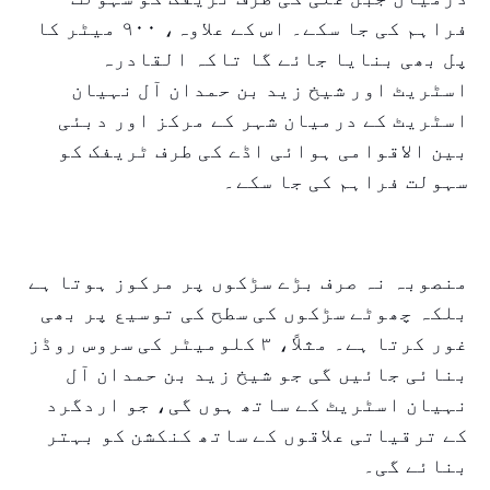
فراہم کی جا سکے۔ اس کے علاوہ، ۹۰۰ میٹر کا
پل بھی بنایا جائے گا تاکہ القادرہ
اسٹریٹ اور شیخ زید بن حمدان آل نہیان
اسٹریٹ کے درمیان شہر کے مرکز اور دبئی
بین الاقوامی ہوائی اڈے کی طرف ٹریفک کو
سہولت فراہم کی جا سکے۔
منصوبہ نہ صرف بڑے سڑکوں پر مرکوز ہوتا ہے
بلکہ چھوٹے سڑکوں کی سطح کی توسیع پر بھی
غور کرتا ہے۔ مثلاً، ۳ کلومیٹر کی سروس روڈز
بنائی جائیں گی جو شیخ زید بن حمدان آل
نہیان اسٹریٹ کے ساتھ ہوں گی، جو اردگرد
کے ترقیاتی علاقوں کے ساتھ کنکشن کو بہتر
بنائے گی۔