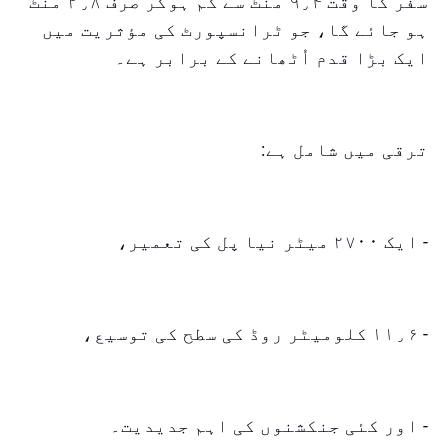
سفر کا وقت ۹٫۴ منٹ سے کم ہوکر صرف ۲٫۸ منٹ
ہو جائے گا، جو ٹرانسپورٹ کی مؤثریت میں
ایک بڑا قدم اُٹھانے کے برابر ہے۔
ترقی میں شامل ہے:
- ایک ۲۷۰۰ میٹر نیا پل کی تعمیر،
- ۱۱٫۶ کلومیٹر روڈ کی سطح کی توسیع،
- اور کئی جنکشنوں کی اہم جدیدیت۔