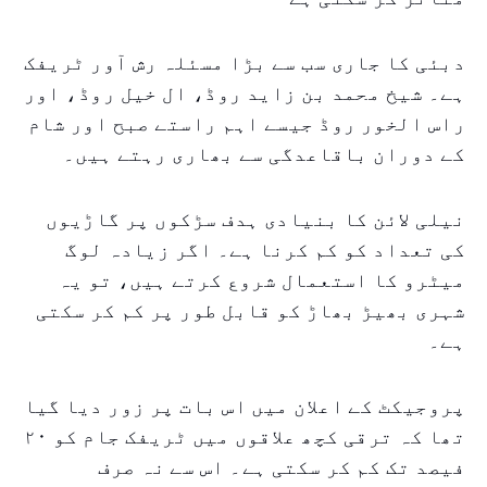
دبئی کا جاری سب سے بڑا مسئلہ رش آور ٹریفک
ہے۔ شیخ محمد بن زاید روڈ، ال خیل روڈ، اور
راس الخور روڈ جیسے اہم راستے صبح اور شام
کے دوران باقاعدگی سے بھاری رہتے ہیں۔
نیلی لائن کا بنیادی ہدف سڑکوں پر گاڑیوں
کی تعداد کو کم کرنا ہے۔ اگر زیادہ لوگ
میٹرو کا استعمال شروع کرتے ہیں، تو یہ
شہری بھیڑ بھاڑ کو قابل طور پر کم کر سکتی
ہے۔
پروجیکٹ کے اعلان میں اس بات پر زور دیا گیا
تھا کہ ترقی کچھ علاقوں میں ٹریفک جام کو ۲۰
فیصد تک کم کر سکتی ہے۔ اس سے نہ صرف