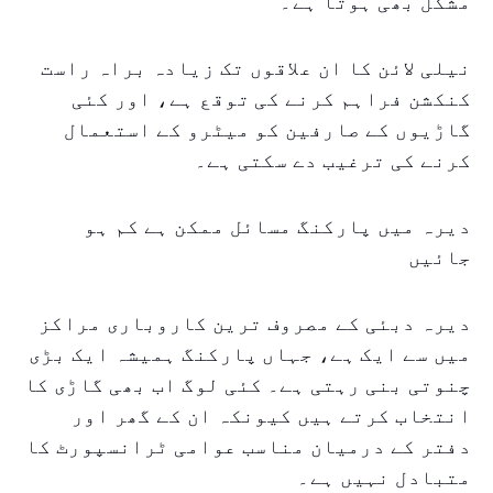
مشکل بھی ہوتا ہے۔
نیلی لائن کا ان علاقوں تک زیادہ براہ راست
کنکشن فراہم کرنے کی توقع ہے، اور کئی
گاڑیوں کے صارفین کو میٹرو کے استعمال
کرنے کی ترغیب دے سکتی ہے۔
دیرہ میں پارکنگ مسائل ممکن ہے کم ہو
جائیں
دیرہ دبئی کے مصروف ترین کاروباری مراکز
میں سے ایک ہے، جہاں پارکنگ ہمیشہ ایک بڑی
چنوتی بنی رہتی ہے۔ کئی لوگ اب بھی گاڑی کا
انتخاب کرتے ہیں کیونکہ ان کے گھر اور
دفتر کے درمیان مناسب عوامی ٹرانسپورٹ کا
متبادل نہیں ہے۔