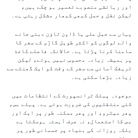
اور رہائشی منصوبے تعمیر ہو چکے ہیں،
لیکن نقل و حمل کبھی کبھار مشکل رہتی ہے۔
یہاں سے جبل علی یا ڈاون ٹاؤن دبئی جانے
والے لوگوں کو اکثر طویل گاڑی کے سفر کا
سامنا کرنا پڑتا ہے۔ حالانکہ فاصلے کاغذ
پر ہمیشہ زیادہ محسوس نہیں ہوتے، لیکن
ٹریفک آسانی سے سفر کے وقت کو ایک گھنٹے سے
زیادہ بڑھا سکتی ہے۔
موجودہ پبلک ٹرانسپورٹ کے انتظامات میں
کئی منتقلیوں کی ضرورت ہوتی ہے۔ پہلے بس،
پھر میٹرو، اور پھر ممکنہ طور پر ایک اور
بس کا استعمال، نہ صرف آہستہ ہوسکتا ہے
بلکہ روزانہ کی بنیاد پر جسمانی طور پر