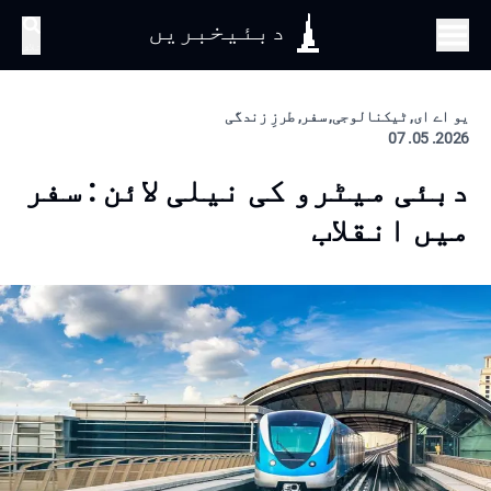
دبئیخبریں
تلاش
یو اے ای, ٹیکنالوجی, سفر, طرزِ زندگی
2026. 05. 07
دبئی میٹرو کی نیلی لائن : سفر
میں انقلاب