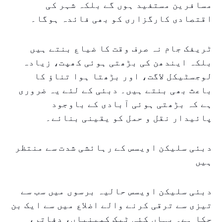
مسافرین مستفید ہوں گے بلکہ شہر کی
اقتصادی کارگزاری کو بھی فائدہ ہوگا۔
ٹریفک جام نہ صرف وقت کا ضیاع بنتے ہیں
بلکہ ایندھن کی بڑھتی ہوئی کھپت، زیادہ
لوجسٹیکل لاگت، اور بڑھتا ہوا تناؤ کا
باعث بھی بنتے ہیں۔ دبئی کے لئے یہ ضروری
ہے کہ بڑھتی ہوئی آبادی کے باوجود
پائیدار نقل و حمل کو یقینی بنائے۔
دبئی سلیکن اویسس کے رہائشی شدت سے منتظر
ہیں
دبئی سلیکن اویسس حالیہ برسوں میں سب سے
تیزی سے ترقی کرنے والے اضلاع میں سے ایک بن
چکا ہے۔ یہاں کئی ٹیک کمپنیاں، دفاتر،