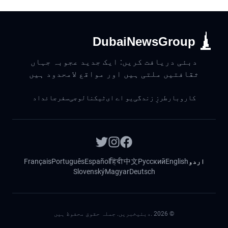
DubaiNewsGroup
دبئی دریافت کریں: ایک جدید عجوبہ جہاں
ثقافتیں ملتی ہیں اور مواقع لامحدود ہیں
کاروبار
طرزِ زندگی
یو اے ای
ٹیکنالوجی
سفر
جائداد
اردو
English
Русский
中文
हिंदी
Español
Português
Français
Slovenský
Magyar
Deutsch
©
2026
.دبئیخبریں. جملہ حقوق محفوظ ہیں