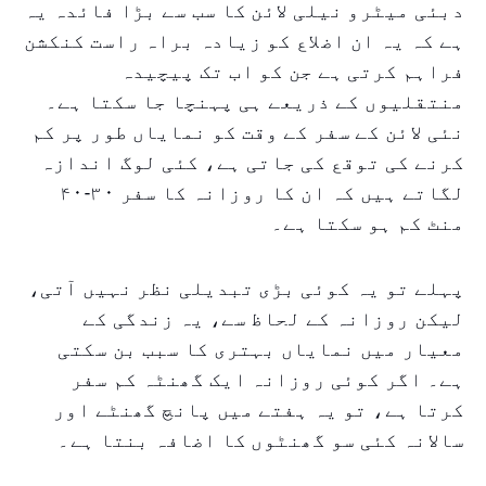
دبئی میٹرو نیلی لائن کا سب سے بڑا فائدہ یہ
ہے کہ یہ ان اضلاع کو زیادہ براہ راست کنکشن
فراہم کرتی ہے جن کو اب تک پیچیدہ
منتقلیوں کے ذریعے ہی پہنچا جا سکتا ہے۔
نئی لائن کے سفر کے وقت کو نمایاں طور پر کم
کرنے کی توقع کی جاتی ہے، کئی لوگ اندازہ
لگاتے ہیں کہ ان کا روزانہ کا سفر ۳۰-۴۰
منٹ کم ہو سکتا ہے۔
پہلے تو یہ کوئی بڑی تبدیلی نظر نہیں آتی،
لیکن روزانہ کے لحاظ سے، یہ زندگی کے
معیار میں نمایاں بہتری کا سبب بن سکتی
ہے۔ اگر کوئی روزانہ ایک گھنٹہ کم سفر
کرتا ہے، تو یہ ہفتے میں پانچ گھنٹے اور
سالانہ کئی سو گھنٹوں کا اضافہ بنتا ہے۔