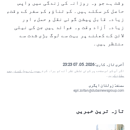
وقت ہے جو وہ روزانہ کی زندگی میں واپس
حاصل کر سکتے ہیں۔ کم تناؤ، کم سفر کے وقت،
زیادہ قابل پیشن گوئی نقل و حمل، اور
زیادہ آزاد وقت وہ فوائد ہیں جن کی نیلی
لائن کے کھلنے پر بہت سے لوگ بڑی شدت سے
منتظر ہیں۔
آخری تازہ کاری:
2026. 05. 07 23:23
اگر آپ کو اس صفحے پر کوئی غلطی نظر آئے تو براہ کرم
ہمیں ای میل کے ذریعے
مطلع کریں
۔
مصنف: زولتان ایگری
egri.zoltan@dubainewsgroup.com
تازہ ترین خبریں