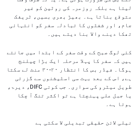
لیتا ہے بلکہ روزمرہ کی روٹین کو غیر
متوقع بناتا ہے۔ بھیڑ بھری بسیں، ٹریفک
جام، اور شفٹوں کا تبادلہ سفر کو انتہائی
تھکا دینے والا بنا دیتے ہیں۔
کئی لوگ صبح کے وقت سفر کے ابتدا میں جانتے
ہیں کہ سفر کا پہلا مرحلہ ایک بڑا چیلنج
ہوگا۔ فیڈر بس کا انتظار ۲۰-۳۰ منٹ لے سکتا
ہے، اس کے بعد بہت سی اسٹیشنوں سے گزرتی
طویل میٹرو کی سواری۔ جب کوئی DIFC، دیرۃ،
یا جبل علی پہنچتا ہے تو اکثر تنگ آ چکا
ہوتا ہے۔
نیلی لائن حقیقی تبدیلی لا سکتی ہے