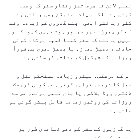
نیلی لائن نہ صرف تیز رفتار سفر کا وعدہ
کرتی ہے بلکہ زیادہ متوقع بھی بناتی ہے۔
کئی رہائشی ابھی اپنے گھروں کو زیادہ وقت
لے کر چھوڑنے پر مجبور ہوتے ہیں کیونکہ وہ
نہیں جانتے کہ سفر کتنا لمبا ہوگا۔ کوئی
حادثہ، بھیڑ بھاڑ، یا بھیڑ بھری بس فوراً
روزانہ کے شیڈول کو متاثر کر سکتی ہے۔
اس کے برعکس، میٹرو زیادہ مستحکم نقل و
حمل کا ذریعہ فراہم کرتی ہے۔ کوئی ٹریفک
لائٹس، روڈ بلاکس، یا جام نہیں ہوتے، جس سے
روزانہ کی روٹین زیادہ قابل پیشن گوئی ہو
جاتی ہے۔
یہ گاڑیوں کے سفر کو بھی نمایاں طور پر
متاثر کر سکتی ہے