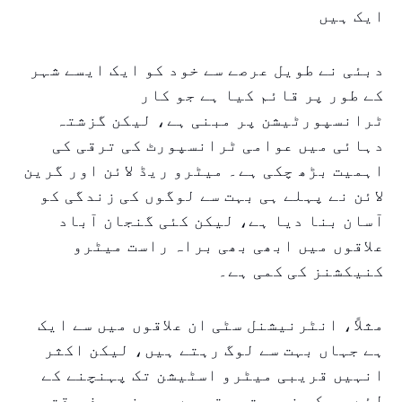
ایک ہیں
دبئی نے طویل عرصے سے خود کو ایک ایسے شہر
کے طور پر قائم کیا ہے جو کار
ٹرانسپورٹیشن پر مبنی ہے، لیکن گزشتہ
دہائی میں عوامی ٹرانسپورٹ کی ترقی کی
اہمیت بڑھ چکی ہے۔ میٹرو ریڈ لائن اور گرین
لائن نے پہلے ہی بہت سے لوگوں کی زندگی کو
آسان بنا دیا ہے، لیکن کئی گنجان آباد
علاقوں میں ابھی بھی براہ راست میٹرو
کنیکشنز کی کمی ہے۔
مثلاً، انٹرنیشنل سٹی ان علاقوں میں سے ایک
ہے جہاں بہت سے لوگ رہتے ہیں، لیکن اکثر
انہیں قریبی میٹرو اسٹیشن تک پہنچنے کے
لئے بس کی ضرورت ہوتی ہے۔ یہ نہ صرف وقت