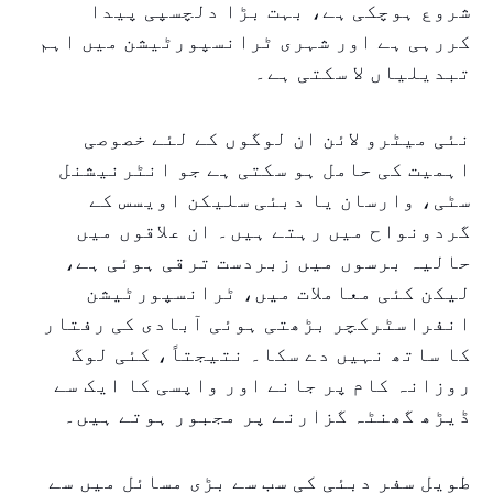
شروع ہوچکی ہے، بہت بڑا دلچسپی پیدا
کررہی ہے اور شہری ٹرانسپورٹیشن میں اہم
تبدیلیاں لا سکتی ہے۔
نئی میٹرو لائن ان لوگوں کے لئے خصوصی
اہمیت کی حامل ہو سکتی ہے جو انٹرنیشنل
سٹی، وارسان یا دبئی سلیکن اویسس کے
گردونواح میں رہتے ہیں۔ ان علاقوں میں
حالیہ برسوں میں زبردست ترقی ہوئی ہے،
لیکن کئی معاملات میں، ٹرانسپورٹیشن
انفراسٹرکچر بڑھتی ہوئی آبادی کی رفتار
کا ساتھ نہیں دے سکا۔ نتیجتاً، کئی لوگ
روزانہ کام پر جانے اور واپسی کا ایک سے
ڈیڑھ گھنٹہ گزارنے پر مجبور ہوتے ہیں۔
طویل سفر دبئی کی سب سے بڑی مسائل میں سے