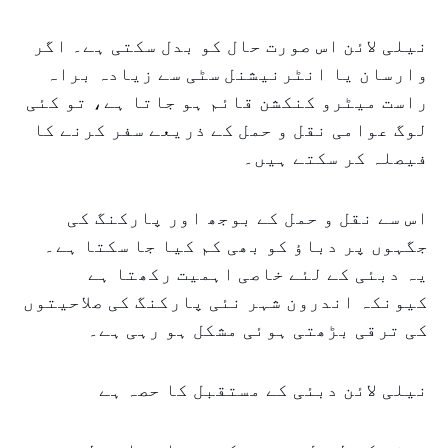
نیلی لائن اس صورت حال کو بدل سکتی ہے۔ اگر
وارسان یا انٹرنیشنل سٹی سے زیادہ براہ
راست میٹرو کنکشن قائم ہو جاتا ہے، تو کئی
لوگ عوامی نقل و حمل کے ذریعے سفر کرنے کا
فیصلہ کر سکتے ہیں۔
اس سے نقل و حمل کے بوجھ اور پارکنگ کی
جگہوں پر دباؤ کو بھی کم کیا جا سکتا ہے۔
یہ دبئی کے لئے خاصی اہمیت رکھتا ہے
کیونکہ اندرون شہر نئی پارکنگ کی صلاحیتوں
کی ترقی بڑھتی ہوئی مشکل ہو رہی ہے۔
نیلی لائن دبئی کے مستقبل کا حصہ ہے