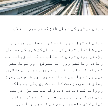
دبئی میٹرو کی نیلی لائن : سفر میں انقلاب
دبئی کے ٹرانسپورٹ سسٹم نے حالیہ برسوں
میں شاندار ترقی کی ہے۔ لیکن شہر کی مسلسل
بڑھتی ہوئی ترقی کا مطلب ہے کہ اب زیادہ سے
زیادہ رہائشی روزانہ متوقع اور طویل سفر
کے وقت کا سامنا کر رہے ہیں۔ بیرونی علاقوں
میں رہنے والوں کے لئے صبح اور شام کی بھیڑ
بھاڑ نہ صرف زحمت کا باعث بن چکی ہے بلکہ
روزانہ کے ذیادہ دباؤ کا سب سے بڑا ذریعہ
بھی بن گئی ہے۔ یہی وجہ ہے کہ دبئی میٹرو
نیلی لائن منصوبہ، جس کی تعمیر پہلے ہی