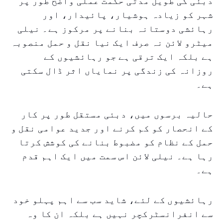
دبئی کی طویل مدتی حکمت عملی واضح طور پر
شہر کو زیادہ ہوشیار، پائیدار، اور
رہائشی دوستانہ بنانے پر مرکوز ہے۔ نیلی
میٹرو لائن نہ صرف ایک نیا نقل و حمل منصوبہ
ہے بلکہ ایک ترقی ہے جو رہائشیوں کے
روزانہ کی زندگی پر نمایاں اثر ڈال سکتی
ہے۔
حالیہ برسوں میں، دبئی مستقل طور پر کار
کے انحصار کو کم کرنے اور جدید عوامی نقل و
حمل کے نظام کو مضبوط بنانے کی کوشش کرتا
رہا ہے۔ نیلی لائن اس سمت میں ایک اہم قدم
ہے۔
رہائشیوں کے لئے، شاید سب سے اہم پہلو خود
سے انفرانسٹرکچر نہیں ہے بلکہ ان کا وہ