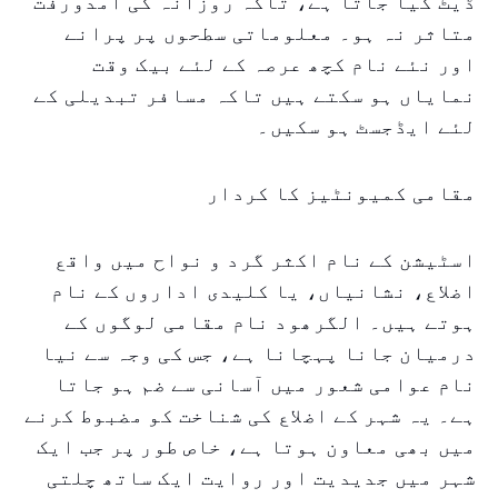
ڈیٹ کیا جاتا ہے، تاکہ روزانہ کی آمدورفت
متاثر نہ ہو۔ معلوماتی سطحوں پر پرانے
اور نئے نام کچھ عرصہ کے لئے بیک وقت
نمایاں ہو سکتے ہیں تاکہ مسافر تبدیلی کے
لئے ایڈجسٹ ہو سکیں۔
مقامی کمیونٹیز کا کردار
اسٹیشن کے نام اکثر گرد و نواح میں واقع
اضلاع، نشانیاں، یا کلیدی اداروں کے نام
ہوتے ہیں۔ الگرھود نام مقامی لوگوں کے
درمیان جانا پہچانا ہے، جس کی وجہ سے نیا
نام عوامی شعور میں آسانی سے ضم ہو جاتا
ہے۔ یہ شہر کے اضلاع کی شناخت کو مضبوط کرنے
میں بھی معاون ہوتا ہے، خاص طور پر جب ایک
شہر میں جدیدیت اور روایت ایک ساتھ چلتی