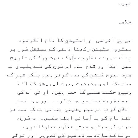
ہیں۔
خلاصہ
جی جی آئی سی او اسٹیشن کا نام الگرھود
میٹرو اسٹیشن رکھنا دبئی کے مستقل طور پر
بدلتے ہوئے نقل و حمل کے نیٹ ورک کی تاریخ
میں ایک اور قدم ہے۔ اس طرح کی تبدیلیاں نہ
صرف نیوی گیشن کی مدد کرتی ہیں بلکہ شہر کے
مستحکم اور جدیدیت بھرے آپریشن کے لئے
وسیع حکمت عملی کا حصہ ہیں۔ آر ٹی اے کی
اچھے طریقے سے مواصلت کردہ اور پہلے سے
اعلان کردہ ترمیم یقینی بناتی ہے کہ مسافر
نئے نام کو باآسانی اپنا سکیں۔ اس طرح،
دبئی کی میٹرو موثر نقل و حمل کا ذریعہ
ہونے کے ساتھ ساتھ شہر کی تصویر اور ترقی