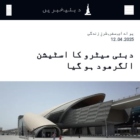
دبئیخبریں
تلاش
یو اے ای, سفر, طرزِ زندگی
2025. 04. 12
دبئی میٹرو کا اسٹیشن
الگرھود ہو گیا