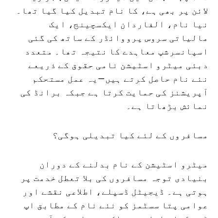
لائن پر بھی ہے، کا نام تبدیل کیا گیا تھا۔
نیا نام، الفاردان ایکسچینج، ایک
مالیاتی سروس پرووائڈر کے ساتھ کی گئی
اسپانسرشپ معاہدے کا نتیجہ تھا۔ متعدد
دبئی میٹرو اسٹیشن نامی حقوق کے ذریعے
نئے نام حاصل کرتے ہیں—یہ عمل مستحکم
آپریشنز کی حمایت کرتا ہے جبکہ برانڈ کی
نمائش بڑھاتا ہے۔
مسافروں کے لئے کیا تبدیلی ہوگی؟
میٹرو اسٹیشن کے نام بدلنے کے دوران
بنیادی توجہ مسافروں کی بلا تعطل خدمت پر
ہوتی ہے۔ ڈیجیٹل ڈسپلے، اطلاعی نقشے اور
عوامی پتا سسٹمز کو نئے نام کے مطابق اپ