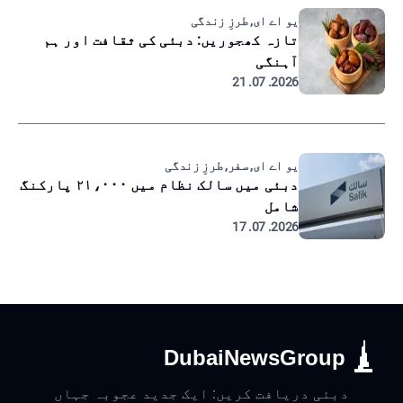
یو اے ای, طرزِ زندگی
تازہ کھجوریں: دبئی کی ثقافت اور ہم
آہنگی
2026. 07. 21
یو اے ای, سفر, طرزِ زندگی
دبئی میں سالک نظام میں ۲۱،۰۰۰ پارکنگ
شامل
2026. 07. 17
DubaiNewsGroup
دبئی دریافت کریں: ایک جدید عجوبہ جہاں