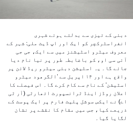
دبئی کے تیزی سے بدلتے ہوئے شہری
انفراسٹرکچر کو ایک اور اپ ڈیٹ ملی: شہر کے
معروف میٹرو اسٹیشنز میں سے ایک، جی جی
آئی سی او، کو باضابطہ طور پر نیا نام دیا
جائے گا۔ یہ اسٹیشن دبئی میٹرو ریڈ لائن پر
واقع ہے اور ۱۴ اپریل سے 'الگرھود میٹرو
اسٹیشن' کے نام سے کام کرے گا۔ اس فیصلے کا
اعلان روڈز اینڈ ٹرانسپورٹ اتھارٹی (آر ٹی
اے) نے ایکس سوشل پلیٹ فارم پر ایک پوسٹ کے
ذریعے کیا، جس میں مقام کا نقشے پر نشان
لگایا گیا۔