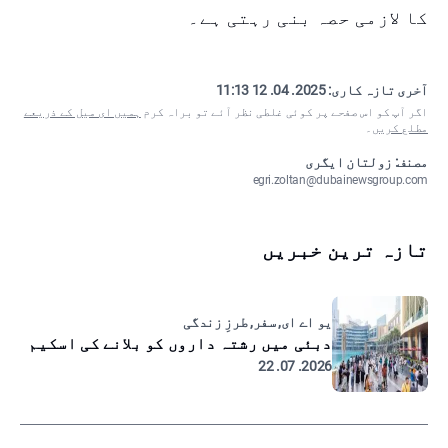
کا لازمی حصہ بنی رہتی ہے۔
آخری تازہ کاری:
2025. 04. 12 11:13
اگر آپ کو اس صفحے پر کوئی غلطی نظر آئے تو براہ کرم
ہمیں ای میل کے ذریعے
مطلع کریں
۔
مصنف: زولتان ایگری
egri.zoltan@dubainewsgroup.com
تازہ ترین خبریں
یو اے ای, سفر, طرزِ زندگی
دبئی میں رشتہ داروں کو بلانے کی اسکیم
2026. 07. 22