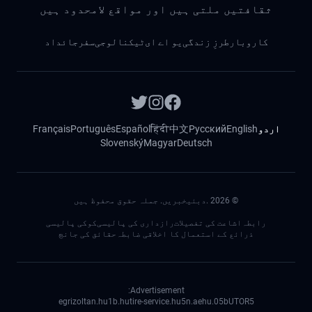
ثقافتیں ملتی ہیں اور مواقع لامحدود ہیں
کاروبار
طرزِ زندگی
یو اے ای
ٹیکنالوجی
سفر
جائداد
اردو
English
Русский
中文
हिंदी
Español
Português
Français
Slovenský
Magyar
Deutsch
©
2026
.دبئیخبریں. جملہ حقوق محفوظ ہیں
رابطہ
اشاعت کی تفصیلات
رازداری کی پالیسی
کوکی پالیسی
ذرائع کے استعمال کا اخلاقی ضابطہ
حقائق کی جانچ
Advertisement:
egrizoltan.hu
1b.hu
tire-service.hu
5n.ae
05.hu
bUTOR5