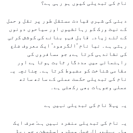
نام کی تبدیلی کیوں ہو رہی ہے؟
دبئی کی شہری قیادت مستقل طور پر نقل و حمل
کے نیٹ ورک کو رہائشیوں اور سیاحوں دونوں
کے لئے زیادہ قابل فہم بنانے کی کوشش کرتی
رہتی ہے۔ نیا نام 'الگرھود' ایک معروف ضلع
کی نشاندہی کرتا ہے، جو مسافروں کی
راہنمائی میں مددگار ثابت ہوتا ہے اور
مقامی شناخت کو مضبوط کرتا ہے۔ چنانچہ یہ
نام کی تبدیلی حکمت عملی کے ساتھ ساتھ
عملی وجوہات بھی رکھتی ہے۔
یہ پہلا نام کی تبدیلی نہیں ہے
یہ نام کی تبدیلی منفرد نہیں ہے: صرف ایک
ماہ پہلے، ال خیل میٹرو اسٹیشن، جو ریڈ