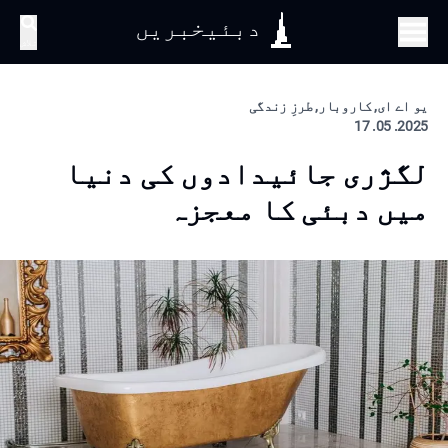
دبئیخبریں
تلاش
یو اے ای, کاروبار, طرزِ زندگی
2025. 05. 17
لگژری جائیدادوں کی دنیا
میں دبئی کا معجزہ