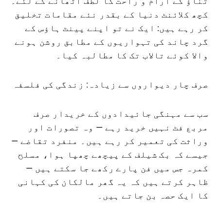
تناؤ کے آرام و راحت کا لطف اٹھانے کے لئے۔
کچھ کلائنٹ دنیا کے بقدر نئے مقامات تخلیق
کر رہے ہیں: ایک نے تو اپنے پینٹ ہاؤس کے
گرد چاند کی تہواریوں کے مطابق روشن ہونے
والا کوئے تالاب تک کا مطالبہ کیا۔
صرف چار دیواروں سے زیادہ: زندگی کی فلسفہ
سب سے مہنگی جائیدادوں کے خریدار صرف
مربع فٹ نہیں خرید رہے — وہ تصورات اور
وراثت کی تعمیر کر رہے ہیں۔ منفرد تقاضے —
جیسے کہ بک شیلف کے پیچھے چھپا ہوا، مسلح
کمرہ جس میں فن پارے رکھے جا سکتے ہیں —
ظاہر کرتے ہیں کہ یہ گھر مالکان کی کہانی
کا ایک حصہ بن جاتے ہیں۔