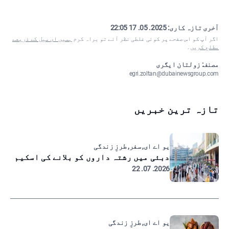
آخری تازہ کاری:
2025. 05. 17 22:05
اگر آپ کو اس صفحے پر کوئی غلطی نظر آئے تو براہ کرم
ہمیں ای میل کے ذریعے
مطلع کریں
۔
مصنف: زولتان ایگری
egri.zoltan@dubainewsgroup.com
تازہ ترین خبریں
یو اے ای, سفر, طرزِ زندگی
دبئی میں رشتہ داروں کو بلانے کی اسکیم
2026. 07. 22
یو اے ای, طرزِ زندگی