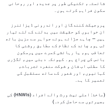
شائستہ، تکنیکی طور پر جدید، اور روحانی
سکون فراہم کرتے ہوں۔
پروجیکٹ کنندگان اور اندرونی ڈیزائنرز
ان خوابوں کو حقیقت میں بدلنے کے لئے تیار
ہیں — چاہے جڑائے ہوئے جواہر سے مزین باتھ
ٹب ہو، چاند کے نظام کے مطابق روشنی کا
تعاقب ہو، یا رہائشی کمرے میں پرسکون
بانس کی چراغ ہو۔ کیونکہ دبئی میں، لگژری
کا مطلب اب شان و شوکت منفرد تجربات،
کہانیوں، اور شعور کے ساتھ مستقبل کی
تعمیر کا ہے۔
(ماخذ: اعلی نیٹ ورث والے افراد (HNWIs) کی
بصیرتوں سے حاصل کردہ)