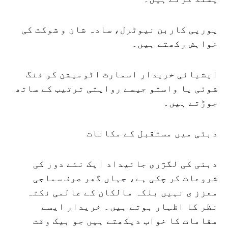
یورپی کاربن نیوٹرل، سادہ شان و شوکت کی
خواہش رکھتے ہیں۔
ایشیائی خریدار اسمارٹ آٹومیشن کو فنگ
شوئی یا واستو جیسے روایتی ترتیب کے ساتھ
جوڑتے ہیں۔
دبئی میں مستقبل کے مکانات
دبئی کی لگژری جائیداد ایک نئے دور کی
شروعات کر چکی ہے، جہاں گھر صرف سماجی
معزز ی نہیں بلکہ مالکان کے عالمی نکتہ
نظر کا اظہار ہوتے ہیں۔ خریدار ایسے
مقامات کا خواب دیکھتے ہیں جو بیک وقت