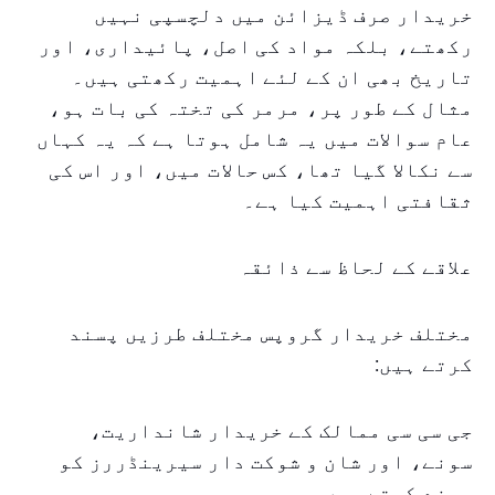
خریدار صرف ڈیزائن میں دلچسپی نہیں
رکھتے، بلکہ مواد کی اصل، پائیداری، اور
تاریخ بھی ان کے لئے اہمیت رکھتی ہیں۔
مثال کے طور پر، مرمر کی تختہ کی بات ہو،
عام سوالات میں یہ شامل ہوتا ہے کہ یہ کہاں
سے نکالا گیا تھا، کس حالات میں، اور اس کی
ثقافتی اہمیت کیا ہے۔
علاقے کے لحاظ سے ذائقہ
مختلف خریدار گروپس مختلف طرزیں پسند
کرتے ہیں:
جی سی سی ممالک کے خریدار شانداریت،
سونے، اور شان و شوکت دار سیرینڈررز کو
پسند کرتے ہیں۔