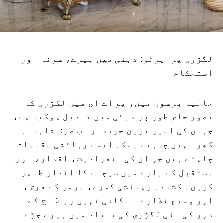
لگژری پراپرٹی: دبئی میں ہیرے، سونا اور
استحکام
حالیہ برسوں میں، یو اے ای میں لگژری کا
تصور خاص طور پر دبئی میں تبدیل ہوگیا ہے،
جہاں کی امیر ترین خریدار اب صرف شاہانہ
گھر نہیں چاہتے بلکہ ایسے رہائشی مقامات
چاہتے ہیں جو ان کی انفرادیت، اقدار، اور
مستقبل کے بارے میں سوچنے کا انداز ظاہر
کریں۔ کشادہ رہائشی کمرے، مرمر کے فرش،
اور وسیع نظارے اب کافی نہیں رہے: آج کے
دور کی نئی لگژری کی بنیاد میں ہیرے جڑے