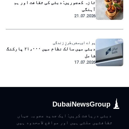
تازہ کھجوریں: دبئی کی ثقافت اور ہم
آہنگی
2026. 07. 21
یو اے ای, سفر, طرزِ زندگی
دبئی میں سالک نظام میں ۲۱،۰۰۰ پارکنگ
شامل
2026. 07. 17
DubaiNewsGroup
دبئی دریافت کریں: ایک جدید عجوبہ جہاں
ثقافتیں ملتی ہیں اور مواقع لامحدود ہیں