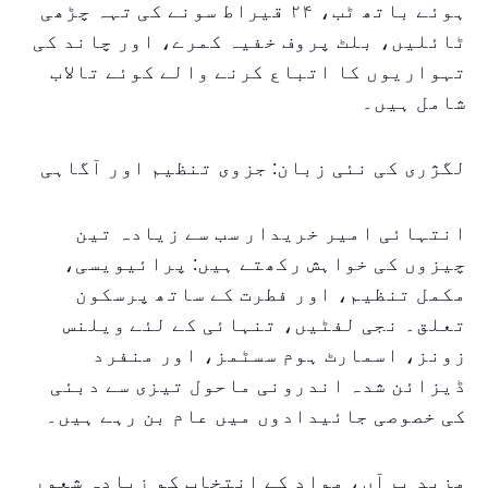
ہوئے باتھ ٹب، ۲۴ قیراط سونے کی تہہ چڑھی
ٹائلیں، بلٹ پروف خفیہ کمرے، اور چاند کی
تہواریوں کا اتباع کرنے والے کوئے تالاب
شامل ہیں۔
لگژری کی نئی زبان: جزوی تنظیم اور آگاہی
انتہائی امیر خریدار سب سے زیادہ تین
چیزوں کی خواہش رکھتے ہیں: پرائیویسی،
مکمل تنظیم، اور فطرت کے ساتھ پرسکون
تعلق۔ نجی لفٹیں، تنہائی کے لئے ویلنس
زونز، اسمارٹ ہوم سسٹمز، اور منفرد
ڈیزائن شدہ اندرونی ماحول تیزی سے دبئی
کی خصوصی جائیدادوں میں عام بن رہے ہیں۔
مزید برآں، مواد کے انتخاب کو زیادہ شعور