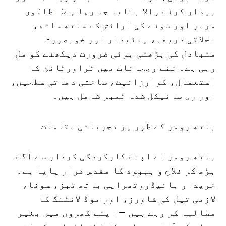
بیدار کرنے والا بنایا جا رہا ہے: اطالوی
مرمر اور سونے کی آرائش کے ساتھ ساتھ،
اخلاقی ذریعہ، پائیدار اور خوبصورت
متبادل کی بڑھتی ہوئی ضرورت دیکھنے کو مل
رہی ہے۔ نئے رجحانات میں ٹراورٹائن کا
استعمال، کوارزائیٹ، ساختی دھاتی سطحیں،
اور ری سائیکل شدہ ٹمبر شامل ہیں۔
باتھ رومز کے طور پر تجرباتی مقامات
باتھ رومز نے اپنے کارکردگی کردار سے آگے
بڑھ کر فلاح و بہبود کا مقدس قرار پایا ہے۔
خریدار ہائیڈروتھراپی باتھ ٹبز، سونا،
لازمی تیل کی شاورز، اور موڈ لائٹنگ کا
مطالبہ کر رہے ہیں — اپنے گھروں میں بغیر