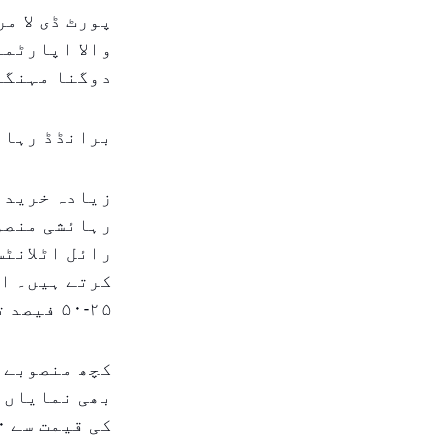
پورٹ ڈی لا م
والا اپارٹمن
دوگنا مہنگا
برانڈڈ رہائ
زیادہ خریدا
رہائشی منصوب
رائل اٹلانٹس
کرتے ہیں۔ ای
۲۵-۵۰ فیصد تک مہنگی فروخت کی جاتی ہیں۔
کچھ منصوبے،
بھی نمایاں ق