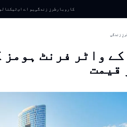
کاروبار
طرزِ زندگی
یو اے ای
ٹیکنالو
رزِ زندگی
کے واٹر فرنٹ ہومز 
 قیمت