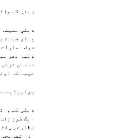
دبئی کے واٹر
دبئی ہمیشہ س
واٹر فرنٹ پر
صرف امارات م
دنیا بھر میں
ساحلی ترقیات
جیسا کہ اونچ
پراپرٹی سے ز
دبئی کے واٹر
ایک طرز زندگ
نظارے، یاٹ ہ
اور تفریحی م