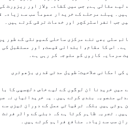
لیے مثالی ہے، جس میں کشادہ ولاز اور ریزورٹ کی
یں۔ پہلے مرحلے کے خریدار عموماً سب سے زیادہ 
یں جب انفراسٹرکچر اور خدمات ترقی کرتے ہیں۔
ئم سٹی بھی نئے مرکزی ساحلی کمیونٹی کے طور پر
ہے۔ اس کا مقام، ابتدائی قیمت، اور مستقبل کی 
ت سرمایہ کاروں کو متوجہ کر رہی ہے۔
کی امکانی صلاحیت: طویل مدتی قدری بڑھوتری
ے میں خریدنا ان لوگوں کے لیے خاص دلچسپی کا باع
دتی منصوبہ بندی کرتے ہیں۔ یہ خریدائیاں نہ صر
 ہوتی ہیں بلکہ ترقیاتی عمل کے دوران تیزی سے 
یں۔ تجربہ ظاہر کرتا ہے کہ دبئی کے واٹر فرنٹ 
ان سب سے زیادہ منافع فراہم کرتے ہیں۔