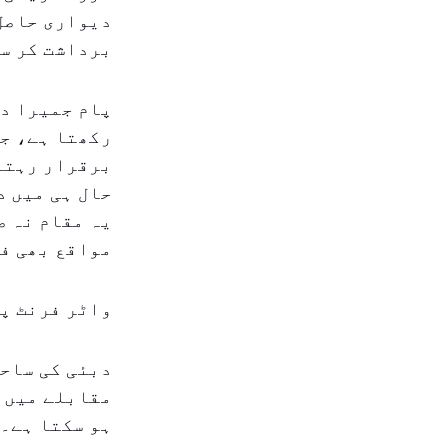
دیواری حاصل 
برداشت کر س
پام جمیرا دب
رکھتا ہے، جو
برقرار رہتا
حال ہی میں د
یہ مقام نہ ص
مواقع بھی ف
واٹر فرنٹ پر
مقابلے میں ز
ہو سکتا ہے۔ 