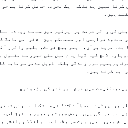
کرنا نہیں ہے بلکہ ایک تجربہ حاصل کرنا ہے جو ص
کتے ہیں۔
ئی کی واٹر فرنٹ پراپرٹیز میں سب سے زیادہ نما
 محدود فراہمی اور مستحکم بین الاقوامی مانگ ک
 ہے۔ مزید برآں، ایمر بیچ فرنٹ، بلیو واٹرز آئ
وبارہ لانچ کیا گیا پام جبل علی تیزی سے مقبول ہ
رف پریمیم طرز زندگی بلکہ طویل مدتی سرمایہ کا
راہم کرتے ہیں۔
یمیم: قیمت میں فرق اور قدر کی بڑھوتری
دبئی کی ساحلی پراپرٹیز اوسطاً ۳۰-۶۰ فیصد تک اندرون
یادہ مہنگی ہیں۔ بعض صورتوں میں، یہ فرق اس سے
پام جمیرا میں بہت سی ولاز اور برانڈڈ رہائشی پ