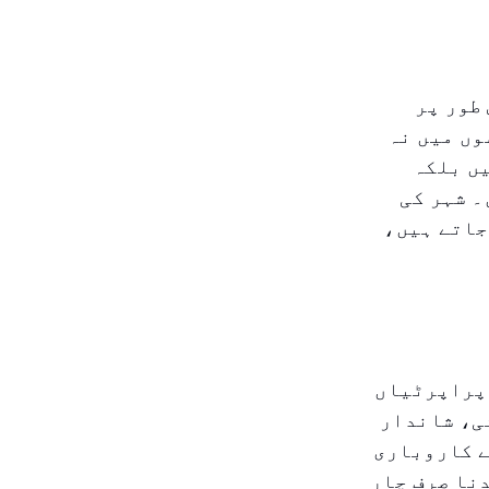
طور پر
وں میں نہ
یں بلکہ
۔ شہر کی
جاتے ہیں،
 پراپرٹیاں
ی، شاندار
ے کاروباری
نا صرف چار