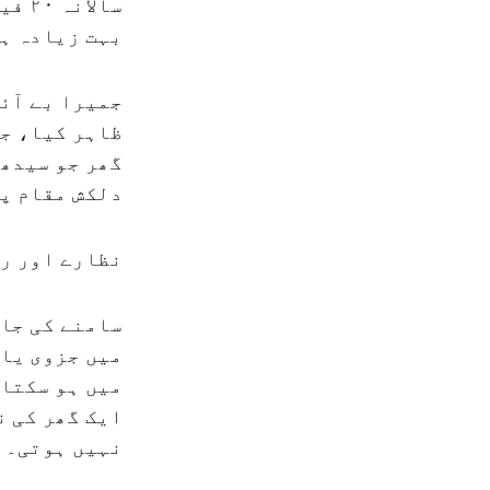
سالا
بہت زیادہ ہ
ظاہر کیا، جو
گھر جو سیدھا
دلکش مقام پر واقع گھر کی 
نظارے اور رس
سامنے کی جان
میں ہو سکتا 
نہیں ہوتی۔