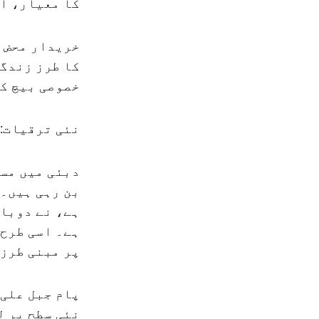
کا معیار، او
خریدار محض ا
کا طرز زندگ
خصوصی بیچ کل
نئی ترقیات: 
دبئی میں مست
بن رہی ہیں۔
ہے، نے دوبار
ہے۔ اسی طرح،
پر مبنی طرز 
پام جبل علی،
نئی سطح پر ل