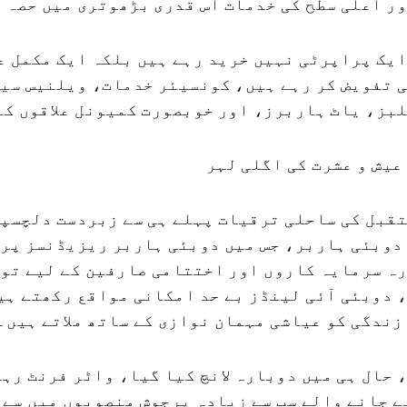
ر اعلی سطح کی خدمات اس قدری بڑھوتری میں حصہ 
یک پراپرٹی نہیں خرید رہے ہیں بلکہ ایک مکمل ع
ی تفویض کر رہے ہیں، کونسیئر خدمات، ویلنیس سی
بز، یاٹ ہاربرز، اور خوبصورت کمیونل علاقوں کے
عیش و عشرت کی اگلی لہر
قبل کی ساحلی ترقیات پہلے ہی سے زبردست دلچسپی
 دوبئی ہاربر، جس میں دوبئی ہاربر ریزیڈنسز پر
ہ سرمایہ کاروں اور اختتامی صارفین کے لیے توج
 دوبئی آئی لینڈز بے حد امکانی مواقع رکھتے ہی
زندگی کو عیاشی مہمان نوازی کے ساتھ ملاتے ہیں۔
 حال ہی میں دوبارہ لانچ کیا گیا، واٹر فرنٹ رہا
ے جانے والے سب سے زیادہ پرجوش منصوبوں میں سے 