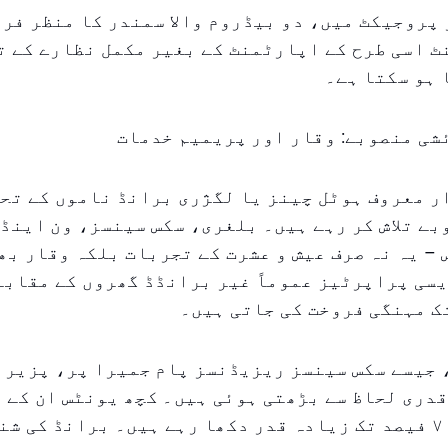
ر پروجیکٹ میں، دو بیڈروم والا سمندر کا منظر فر
ٹ اسی طرح کے اپارٹمنٹ کے بغیر مکمل نظارے کے ت
 ہو سکتا ہے۔
شی منصوبے: وقار اور پریمیم خدمات
ر معروف ہوٹل چینز یا لگژری برانڈ ناموں کے تح
ے تلاش کر رہے ہیں۔ بلغری، سکس سینسز، ون اینڈ
 – یہ نہ صرف عیش و عشرت کے تجربات بلکہ وقار بھ
سی پراپرٹیز عموماً غیر برانڈڈ گھروں کے مقابل
 جیسے سکس سینسز ریزیڈنسز پام جمیرا پر، پزیرا
دری لحاظ سے بڑھتی ہوئی ہیں۔ کچھ یونٹس ان کے آف
کی قیمت سے ۷۰ فیصد تک زیادہ قدر دکھا رہے ہیں۔ برانڈ کی