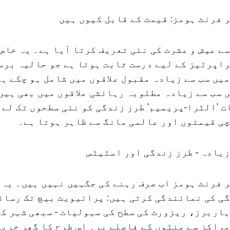
 فرنٹ ہومز: قیمت کے قابل کیوں ہیں
ے عیش و عشرت کی نئی تعریف کرتا آیا ہے۔ یہ خاص 
اپرٹیز کے لیے درست ثابت ہوتا ہے جو حالیہ برس
یں سب سے زیادہ مقبول علاقوں میں شامل ہو چکے ہ
 سب سے زیادہ مطلوبہ رہائشی علاقوں میں بھی ہیں
 'الٹرا-پریمیم' طرز زندگی کو نئی سطحوں تک لے 
ی قیمتوں اور عالمی مانگ سے ظاہر ہوتا ہے۔
یادہ - طرز زندگی اور اسٹیٹس
 فرنٹ ہومز اب صرف رہنے کی جگہیں نہیں ہیں۔ یہ
ی کی نمائندگی کرتی ہیں: پرائیویٹ بیچ تک رسائ
اربرز، ریزورٹ کی سطح کی سہولیات - سبھی شہر ک
راکز سے منٹوں کے فاصلے پر۔ اس طرح کا گھر خرید