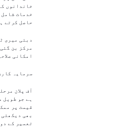
خاندانوں کے 
خدمات شامل ہ
حاصل کرتے ہ
دبئی میری ٹا
مرکز بن گئی 
امکانی صلاحی
سرمایہ کاری 
آف پلان مرحل
ہے جو طویل م
قیمت پر ممکن
بھی دیکھتی ہ
تعمیر کے دور