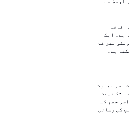
کی اوسط سے
مت میں اضافہ
 ہے۔ ایک
نٹی میں کم
ٹ اسی عمارت
والے یونٹ سے ۲۵ فیصد زیادہ تک قیمت
اسی حجم کے
و بیچ کی رسائی