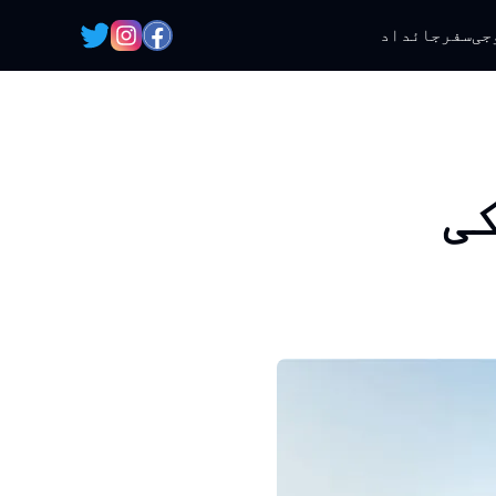
جی
سفر
جائداد
کی