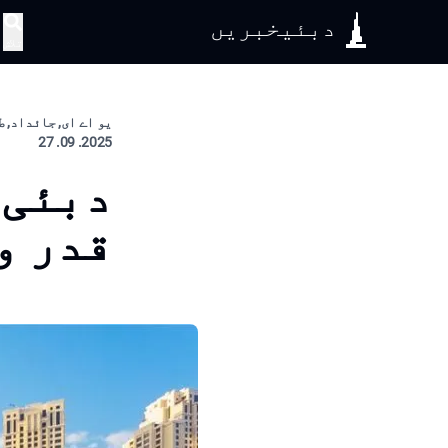
دبئیخبریں
تلاش
یو اے ای, جائداد, ط
2025. 09. 27
دبئی 
قدر و