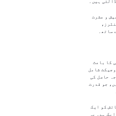
ڈالتی ہیں۔
یش و عشرت
نٹرز،
 ساتھ۔
 کا باعث
وجیکٹ شامل
ہ حاصل کی
ں، جو قدرت
ئش کو ایک
ایک ہے۔ یہ