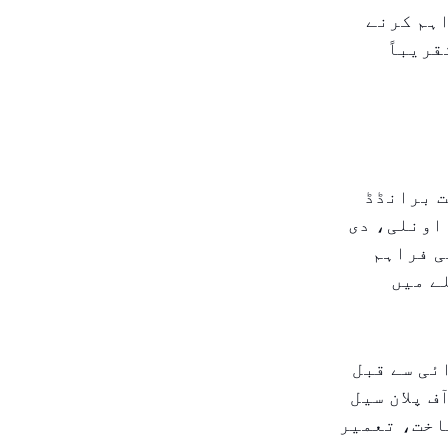
اہم کرنے
قریباً
ت برانڈڈ
 اونلی، دی
ی فراہم
ے میں
ئی سے قبل
 پلان سیل
 شناخت، تعمیر