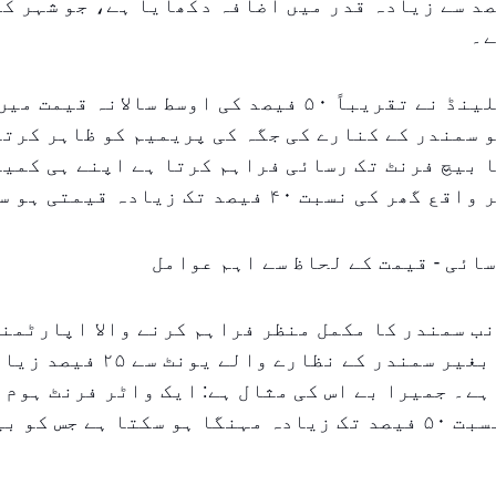
نہ ۲۰ فیصد سے زیادہ قدر میں اضافہ دکھایا ہے، جو شہر 
ے۔
جمیرا بے آئلینڈ نے تقریباً ۵۰ فیصد کی اوسط سالانہ قی
 سمندر کے کنارے کی جگہ کی پریمیم کو ظاہر کرتا
 بیچ فرنٹ تک رسائی فراہم کرتا ہے اپنے ہی کمیو
نسبت ۴۰ فیصد تک زیادہ قیمتی ہو سکتا ہے۔
ائی - قیمت کے لحاظ سے اہم عوامل
ب سمندر کا مکمل منظر فراہم کرنے والا اپارٹمن
میں جزوی یا بغیر سمندر کے نظارے 
ہے۔ جمیرا بے اس کی مثال ہے: ایک واٹر فرنٹ ہوم 
ایک گھر کی نسبت ۵۰ فیصد تک زیادہ مہنگا ہو سکتا ہے جس ک