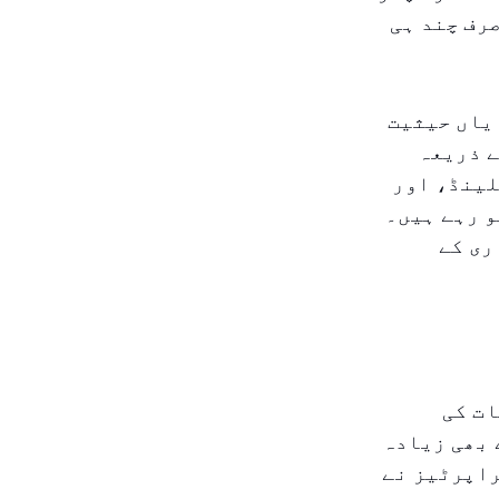
رف چند ہی
یاں حیثیت
ے ذریعہ
لینڈ، اور
و رہے ہیں۔
ری کے
ی ترقیات کی
 بھی زیادہ
راپرٹیز نے