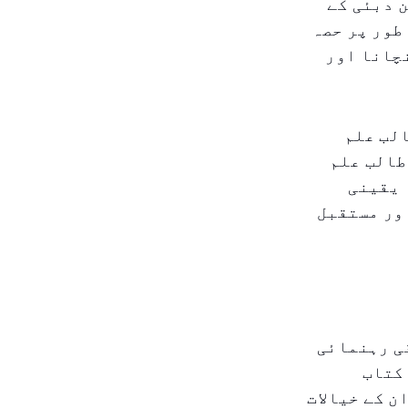
 دبئی کے
کے کام میں فعال طور پر حصہ
نچانا اور
یں ۴۰۰۰۰۰ سے زائد طالب علم
طالب علم
 یقینی
ور مستقبل
قی رہنمائی
کتاب
ن کے خیالات