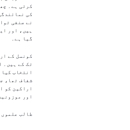
کرتی ہے۔ چھ 
کی نمائندگی 
نے صنفی تواز
ہیں، اور ایک
گیا ہے۔
انتخاب کیا گ
شفاف تھا، ج
اراکین کو ای
اور موزونیت 
طالب علموں ک