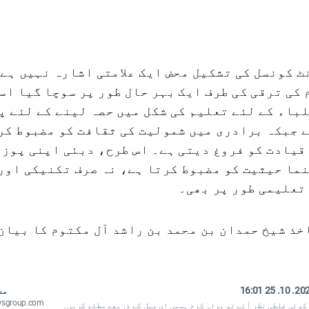
 کونسل کی تشکیل محض ایک علامتی اشارہ نہیں ہے
کی ترقی کی طرف ایک بہر حال طور پر سوچا گیا اس
باء کے لئے تعلیم کی شکل میں حصہ لینے کے لئے پ
 جبکہ برادری میں شمولیت کی ثقافت کو مضبوط کر
قیادت کو فروغ دیتی ہے۔ اس طرح، دبئی اپنی پوز
ما حیثیت کو مضبوط کرتا ہے، نہ صرف تکنیکی اور
تعلیمی طور پر بھی۔
خذ شیخ حمدان بن محمد بن راشد آل مکتوم کا بیان 
2025. 10. 25
مص
wsgroup.com
 کوئی غلطی نظر آئے تو براہ کرم
ہمیں ای میل کے ذریعے مطلع کریں
۔