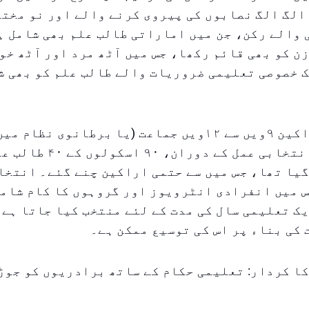
الگ الگ نصابوں کی پیروی کرنے والے اور نو مخت
والے رکن، جن میں اماراتی طالب علم بھی شامل ہ
ن کو بھی قائم رکھا، جس میں آٹھ مرد اور آٹھ خو
 خصوصی تعلیمی ضروریات والے طالب علم کو بھی ش
تک کے ہیں۔ انتخابی عمل کے دوران،
یا تھا، جس میں سے حتمی اراکین چنے گئے۔ انتخا
س میں انفرادی انٹرویوز اور گروہوں کا کام شام
ک تعلیمی سال کی مدت کے لئے منتخب کیا جاتا ہے
کی بناء پر اس کی توسیع ممکن ہے۔
ا کردار: تعلیمی حکام کے ساتھ برادریوں کو جوڑ