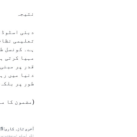
نتیجہ
دبئی اسٹوڈنٹ
تعلیمی نظام 
ہے۔ کونسل طل
مہیا کرتی ہے
قدر پر مبنی 
دنیا میں رہن
طور پر بلکہ 
(مضمون کا ما
آخری تازہ کاری:
 16:01
اگر آپ کو اس صفحے پر