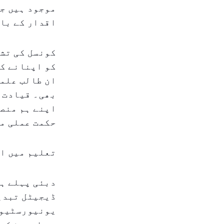
موجود ہیں جو
اقدار کے بار
کونسل کی تش
کو اپنانے کی
ان طالب علمو
بھی۔ قیادت ن
اپنے ہم منصب
حکمت عملی می
تعلیم میں ای
دبئی پہلے ہی
ڈیجیٹل تبدی
یونیورسٹیوں