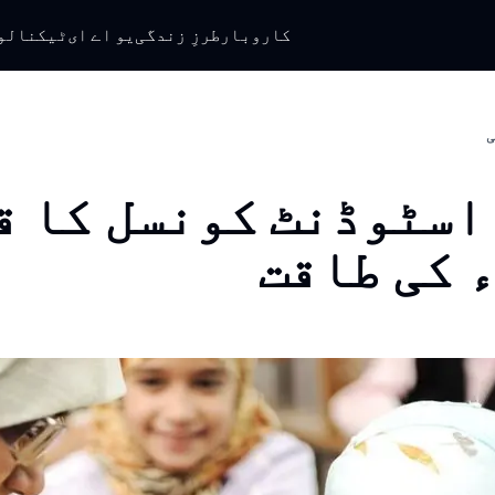
کاروبار
طرزِ زندگی
یو اے ای
ٹیکنالو
ی
اسٹوڈنٹ کونسل کا ق
 کی طاقت