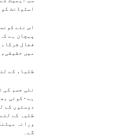
سب ایمیٹ کے 
اسٹوڈنٹ کونس
اس نئے کونسل
پہچان ہے کہ 
فعال شرکاء ہ
میں حقیقی، 
طلباء کے لئے
نئی جسم کی ت
ہے - کوئی بھ
دوستوں کے لئ
طلبہ کے لئے 
ورانہ میٹنگز
گے۔