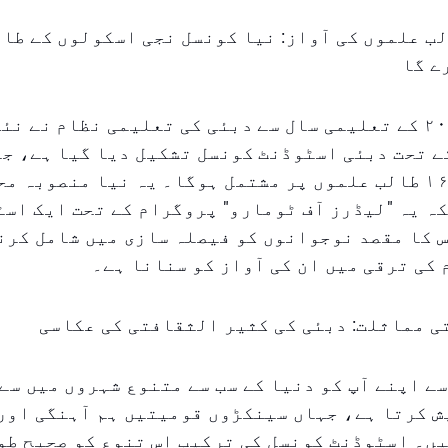
ب علموں کی آواز: نیا کونسل نجی اسکولوں کے طال
ے گا
سنہ ۲۰۲۵-۲۰۲۶ کے تعلیمی سال سے دبئی کی تعلیمی نظام نے 
ے تحت دبئی اسٹوڈنٹ کونسل تشکیل دیا گیا ہے، جو
اسکولوں کے ۱۶ طالب علموں پر مشتمل ہوگا۔ یہ نیا منصوبہ م
ہ یہ "لیڈرز آف ٹومارو" پروگرام کے تحت ایک اس
 کا مقصد نوجوانوں کو فیصلہ سازی میں شامل کرن
کی ترقی میں ان کی آواز کو سنانا ہے۔
ی مماثلت: دبئی کی کثیر الثقافتی کی عکاسی
ے اپنے آپ کو دنیا کے سب سے متنوع شہروں میں سے 
ش کرتا ہے، جہاں سینکڑوں قومیتیں ہم آہنگی اور
ں۔ اسٹوڈنٹ کونسل کی ترکیب اس تنوع کو صحیح طو