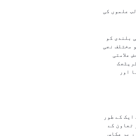
ب علموں کی
نئی بلندی کو
 مختلف نجی
حض علامتی
ٹریٹجک
ا اور
ایک کے طور
 تعاون کے
ر پر عکاس