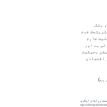
، بلکہ
ٹریٹجک قدم
لیٹ فارم
تی ہے اور
یشن بحیثیت
 اقتصادی
ہے)
نف: زولتان ایگری
egri.zoltan@dubaine