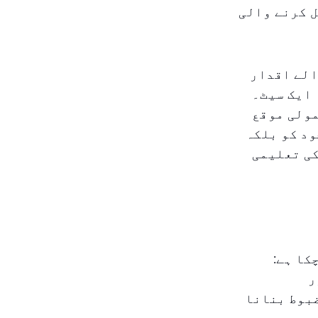
 کرنے والی
الے اقدار
 ایک سیٹ۔
مولی موقع
ود کو بلکہ
کی تعلیمی
کا ہے:
ر
بوط بنانا