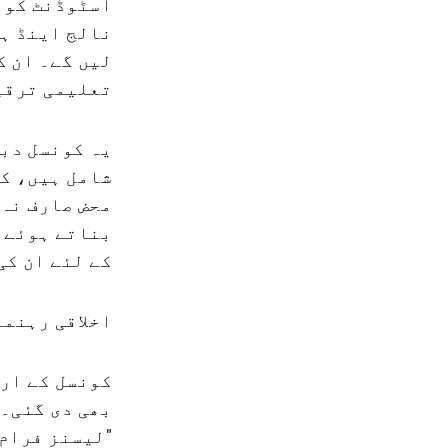
اسٹوڈنٹ کونس
لیں گے۔ ان ک
تعلیمی ترقی
شامل ہیں، کی
محض صارف نہ 
بناتے ہوئے ک
کے لئے ان کی
اخلاقی رہنما
کونسل کے ارا
بھی دی گئی۔ 
"لیسنز فرام 