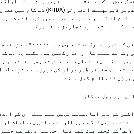
ل محض ایک نمائشی ادارہ نہیں ہے؛ اس کے اراکین
نالج اینڈ ہیومن ڈیولپمنٹ اتھارٹی (KHDA) 
ا کام ان کے ہم مرتبہ طالب علموں کی رائے کو پہ
ات کے لئے تعمیری تجاویز دینا ہوگا۔
یہ کونسل دبئی کے نجی اسکول سسٹم، جس م
 وکالت بننے کا ارادہ رکھتی ہے۔ مقصد یہ ہے کہ 
ہوں بلکہ اپنی تعلیمی ماحول کو بھی بنائیں، یہ
ہ تعلیم حقیقی طور پر ان کی ضروریات، توقعات ا
 ویژن کے مطابق ڈھل جائے۔
ئی اور رول ماڈلز
کین کو محض اسائنمنٹ نہیں ملے بلکہ ان کو اخلا
افتتاحی میٹنگ میں، طلبہ کو ذاتی پیغامات اور 
لائف" کا تحفہ پیش کیا گیا، جس میں دبئی کے حکمرا