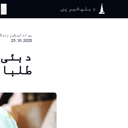
دبئیخبریں
تلاش
یو اے ای, طرزِ زندگ
2025. 10. 25
دبئی 
طلباء