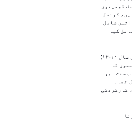
لف قومیتوں
یں، کونسل
اتین شامل
امل کیا
کونسل کے اراکین ۹ویں سے ۱۲ویں جماعت (یا برطانوی نظام میں سال ۱۰-۱۳)
 ۹۰ اسکولوں کے ۴۰ طالب علموں کا
ب سخت اور
ل تھا۔
، کارکردگی
نا