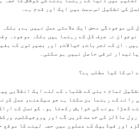
تعلیم میں دنیا کے رہنما بننے کی کوشش کا حصہ ہ
ل کی تشکیل اس سمت میں ایک اور قدم ہے۔
 کی موجودگی محض ایک علامتی عمل نہیں ہے، بلکہ 
نوجوان نہ صرف کل کے رہنما ہیں بلکہ موجودہ وقت
یں۔ ان کے تجربات، خیالات، اور بصیرتوں کے بغی
پائیدار ترقی حاصل نہیں ہو سکتی۔
 اس کا کیا مطلب ہے؟
شکیل تمام دبئی کے طلباء کے لئے ایک انقلابی پی
ی رائے کے رہنما بن سکتا ہے جو سیکھنے، عمل کرنے
ے کھڑا ہونے کی خواہش رکھتا ہو۔ کونسل کے اراک
رول ماڈلز کی خدمت کریں گے اور پروجیکٹس، ورکش
، اور فیڈبیک کے عملوں میں حصہ لینے کا موقع ح