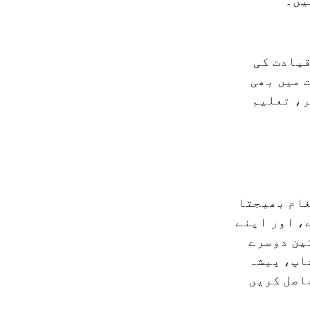
یں۔
قیادت کی
 میں بھی
ر، تعلیم
غام بھیجتا
، اور اپنے
ین دوسرے
اپ، پیشہ
اصل کریں