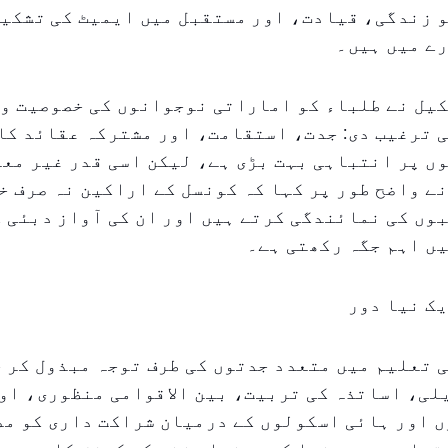
 زندگی، قیادت، اور مستقبل میں ایمیٹ کی تشکیل
ے میں ہیں۔
کیل نے طلباء کو اماراتی نوجوانوں کی خصوصیت و
 ترغیب دی: جدت، استقامت، اور مشترکہ عقائد کا
ں پر انتباہی بہت بڑی ہے، لیکن اسی قدر غیر مع
ے واضح طور پر کہا کہ کونسل کے اراکین نہ صرف خ
وں کی نمائندگی کرتے ہیں اور ان کی آواز دبئی 
ں اہم جگہ رکھتی ہے۔
ک نیا دور
 تعلیم میں متعدد جدتوں کی طرف توجہ مبذول کر چ
لی، اساتذہ کی تربیت، بین الاقوامی منظوری، او
 اور ہائی اسکولوں کے درمیان شراکت داری کو مض