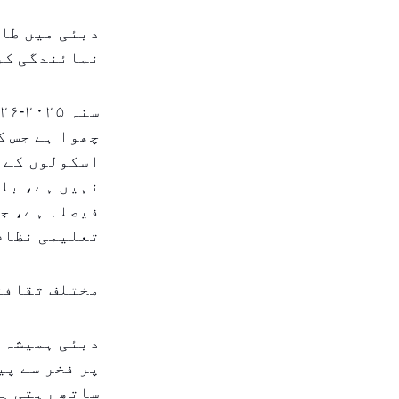
دبئی میں طال
نمائندگی کر
چھوا ہے جس ک
نہیں ہے، بلک
فیصلہ ہے، جس
تعلیمی نظام 
مختلف ثقافت
دبئی ہمیشہ س
پر فخر سے پی
ساتھ رہتی ہی