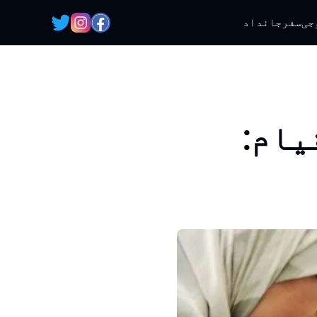
جی
سفر
جائداد
یام: