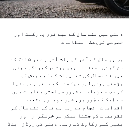
دبئی میں نئے سال کے لیے فری پارکنگ اور
خصوصی ٹریفک انتظامات
جب ہر سال کے آخر کی بات آتی ہے تو ۲۰۲۵ کے
دن کوئی استثنا نہیں ہوتے، کیونکہ دبئی
میں نئے سال کی تقریبات کے لیے جوش کی
بڑھتی ہوئی لہر دیکھنے کو ملتی ہے۔ دنیا
کی سب سے زیادہ مشہور سیاحتی مقامات میں
سے ایک کے طور پر، شہر دوبارہ متعدد
اقدامات انجام دے رہا ہے تاکہ نئے سال کی
تقریبات کو جتنا ممکن ہو خوشگوار اور
بغیر کسی رکاوٹ کے رہے۔ دبئی کی روڈز اینڈ