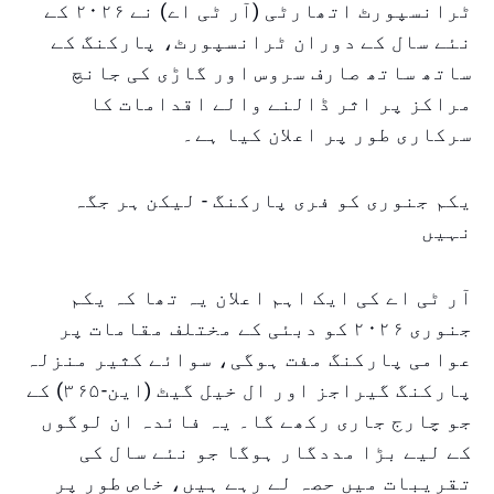
ٹرانسپورٹ اتھارٹی (آر ٹی اے) نے ۲۰۲۶ کے
نئے سال کے دوران ٹرانسپورٹ، پارکنگ کے
ساتھ ساتھ صارف سروس اور گاڑی کی جانچ
مراکز پر اثر ڈالنے والے اقدامات کا
سرکاری طور پر اعلان کیا ہے۔
یکم جنوری کو فری پارکنگ - لیکن ہر جگہ
نہیں
آر ٹی اے کی ایک اہم اعلان یہ تھا کہ یکم
جنوری ۲۰۲۶ کو دبئی کے مختلف مقامات پر
عوامی پارکنگ مفت ہوگی، سوائے کثیر منزلہ
پارکنگ گیراجز اور ال خیل گیٹ (این-۳۶۵) کے
جو چارج جاری رکھے گا۔ یہ فائدہ ان لوگوں
کے لیے بڑا مددگار ہوگا جو نئے سال کی
تقریبات میں حصہ لے رہے ہیں، خاص طور پر