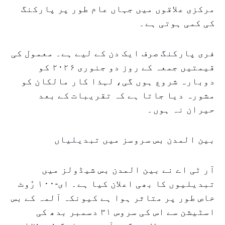
مرکزی علاقوں میں جہاں عام طور پر پارکنگ
کی کمی ہوتی ہے۔
فری پارکنگ صرف ایک دن کے لیے ہے۔ معمول کی
قیمتیں جمعہ کے روز دو جنوری ۲۰۲۶ کو
دوبارہ شروع ہوں گی، لہذا کار مالکان کو
مشورہ دیا جاتا ہے کہ تقریبات کے بعد
حیران نہ ہوں۔
بین المدن بس سروسز میں تبدیلیاں
آر ٹی اے نے بین المدن بس شیڈولز میں
تبدیلیوں کا بھی اعلان کیا ہے۔ ای-۱۰۰ رُوٹ
خاص طور پر متاثر ہوا ہے کیونکہ آلمہ کے بس
اسٹیشن سے اس کی سروس ۳۱ دسمبر بدھ کی