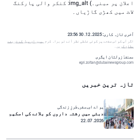
اعلان پر مبنی۔) img_alt: کنکر والی پارکنگ
لاٹ میں کھڑی گاڑیاں۔
آخری تازہ کاری:
2025. 12. 30 23:56
اگر آپ کو اس صفحے پر کوئی غلطی نظر آئے تو براہ کرم
ہمیں ای میل کے ذریعے
مطلع کریں
۔
مصنف: زولتان ایگری
egri.zoltan@dubainewsgroup.com
تازہ ترین خبریں
یو اے ای, سفر, طرزِ زندگی
دبئی میں رشتہ داروں کو بلانے کی اسکیم
2026. 07. 22