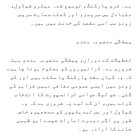
ہے۔ فری پارکنگ، توسیع شدہ میٹرو شیڈول،
متبادل بس سروسز، اور کھلے سمارٹ سروس
زونز سب اسی مقصد کی خدمت میں ہیں۔
پیشگی منصوبہ بندی
تعطیلات کے دوران، پیشگی منصوبہ بندی بہت
ضروری ہے۔ ڈرائیوروں کو معلوم ہونا چاہیے
کہ وہ کہاں مفت پارکنگ پا سکتے ہیں اور کن
زونز میں ایسی عمومی معافی نہیں فراہم کی
گئی۔ جو لوگ عوامی ٹرانسپورٹ کا انتخاب
کرتے ہیں، ان کے لیے یہ ضروری ہے کہ وہ
شیڈول اور بس تبدیلیوں کو سمجھیں، خاص
طور پر اگر دوسرے امارات جیسے ابو ظہبی
جانے کا ارادہ ہو۔