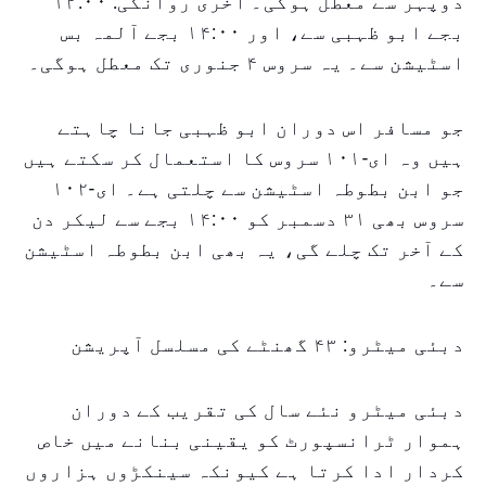
دوپہر سے معطل ہوگی۔ آخری روانگی: ۱۲:۰۰
بجے ابو ظہبی سے، اور ۱۴:۰۰ بجے آلمہ بس
اسٹیشن سے۔ یہ سروس ۴ جنوری تک معطل ہوگی۔
جو مسافر اس دوران ابو ظہبی جانا چاہتے
ہیں وہ ای-۱۰۱ سروس کا استعمال کر سکتے ہیں
جو ابن بطوطہ اسٹیشن سے چلتی ہے۔ ای-۱۰۲
سروس بھی ۳۱ دسمبر کو ۱۴:۰۰ بجے سے لیکر دن
کے آخر تک چلے گی، یہ بھی ابن بطوطہ اسٹیشن
سے۔
دبئی میٹرو: ۴۳ گھنٹے کی مسلسل آپریشن
دبئی میٹرو نئے سال کی تقریب کے دوران
ہموار ٹرانسپورٹ کو یقینی بنانے میں خاص
کردار ادا کرتا ہے کیونکہ سینکڑوں ہزاروں