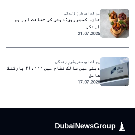
یو اے ای, طرزِ زندگی
تازہ کھجوریں: دبئی کی ثقافت اور ہم
آہنگی
2026. 07. 21
یو اے ای, سفر, طرزِ زندگی
دبئی میں سالک نظام میں ۲۱،۰۰۰ پارکنگ
شامل
2026. 07. 17
DubaiNewsGroup