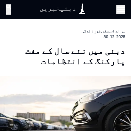
دبئیخبریں
تلاش
یو اے ای, سفر, طرزِ زندگی
2025. 12. 30
دبئی میں نئے سال کے مفت
پارکنگ کے انتظامات