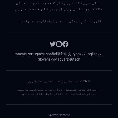
دبئی دریافت کریں: ایک جدید عجوبہ جہاں
ثقافتیں ملتی ہیں اور مواقع لامحدود ہیں
کاروبار
طرزِ زندگی
یو اے ای
ٹیکنالوجی
سفر
جائداد
اردو
English
Русский
中文
हिंदी
Español
Português
Français
Slovenský
Magyar
Deutsch
©
2026
.دبئیخبریں. جملہ حقوق محفوظ ہیں
رابطہ
اشاعت کی تفصیلات
رازداری کی پالیسی
کوکی پالیسی
ذرائع کے استعمال کا اخلاقی ضابطہ
حقائق کی جانچ
Advertisement: