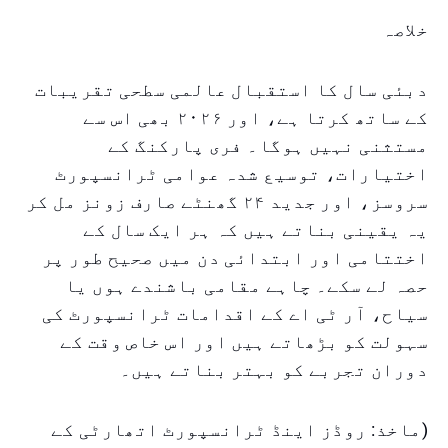
خلاصہ
دبئی سال کا استقبال عالمی سطحی تقریبات
کے ساتھ کرتا ہے، اور ۲۰۲۶ بھی اس سے
مستثنی نہیں ہوگا۔ فری پارکنگ کے
اختیارات، توسیع شدہ عوامی ٹرانسپورٹ
سروسز، اور جدید ۲۴ گھنٹے صارف زونز مل کر
یہ یقینی بناتے ہیں کہ ہر ایک سال کے
اختتامی اور ابتدائی دن میں صحیح طور پر
حصہ لے سکے۔ چاہے مقامی باشندے ہوں یا
سیاح، آر ٹی اے کے اقدامات ٹرانسپورٹ کی
سہولت کو بڑھاتے ہیں اور اس خاص وقت کے
دوران تجربے کو بہتر بناتے ہیں۔
(ماخذ: روڈز اینڈ ٹرانسپورٹ اتھارٹی کے