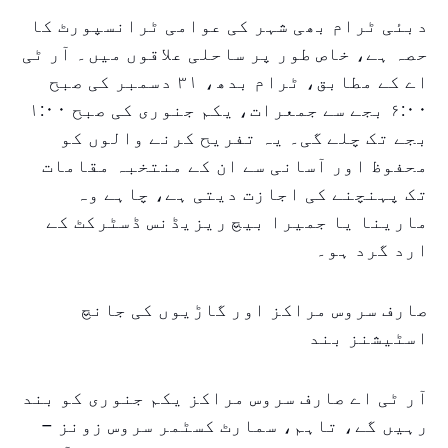
دبئی ٹرام بھی شہر کی عوامی ٹرانسپورٹ کا
حصہ ہے، خاص طور پر ساحلی علاقوں میں۔ آر ٹی
اے کے مطابق، ٹرام بدھ، ۳۱ دسمبر کی صبح
۶:۰۰ بجے سے جمعرات، یکم جنوری کی صبح ۱:۰۰
بجے تک چلے گی۔ یہ تفریح کرنے والوں کو
محفوظ اور آسانی سے ان کے منتخبہ مقامات
تک پہنچنے کی اجازت دیتی ہے، چاہے وہ
مارینا یا جمیرا بیچ ریزیڈنس ڈسٹرکٹ کے
ارد گرد ہو۔
صارف سروس مراکز اور گاڑیوں کی جانچ
اسٹیشنز بند
آر ٹی اے صارف سروس مراکز یکم جنوری کو بند
رہیں گے، تاہم، سمارٹ کسٹمر سروس زونز –