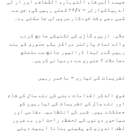
جیسے البرشا، التوہار، الکفاف، اور آر ٹی
اے ہیڈکوارٹر – ۲۴/۷ کھلی رہیں گی، جن سے
کسی بھی وقت خودکار سروس لی جا سکتی ہے۔
علاوہ ازیں، گاڑی کی تکنیکی جانچ کرنے
والے تمام پارٹنر مراکز یکم جنوری کو بند
رہیں گے، لہذا ڈرائیور جانچ سے متعلق
معاملات ۲ جنوری سے درمیانی کریں۔
تقریبات کی تیاری – باخبر رہیں
فوق الذکر اقدامات دبئی کی نئے سال کی شام
اور نئے سال کی تقریبات کی تیاریوں کو
جھلکتے ہیں۔ شہر کی انتظامیہ مقامی اور
سیاحوں دونوں کی تحفظ، راحت اور بے ضرور
لطف اندوزی کو یقینی بنانا اہمیت دیتی