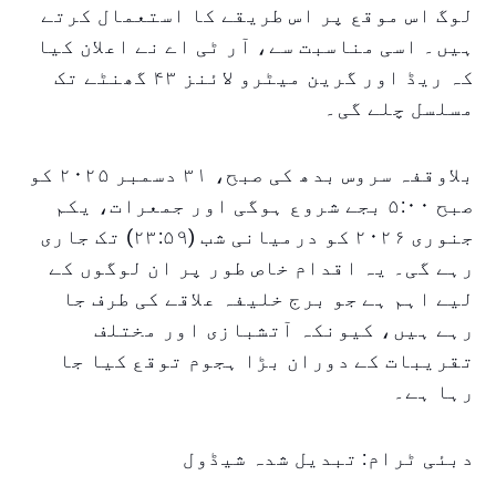
لوگ اس موقع پر اس طریقے کا استعمال کرتے
ہیں۔ اسی مناسبت سے، آر ٹی اے نے اعلان کیا
کہ ریڈ اور گرین میٹرو لائنز ۴۳ گھنٹے تک
مسلسل چلے گی۔
بلاوقفہ سروس بدھ کی صبح، ۳۱ دسمبر ۲۰۲۵ کو
صبح ۵:۰۰ بجے شروع ہوگی اور جمعرات، یکم
جنوری ۲۰۲۶ کو درمیانی شب (۲۳:۵۹) تک جاری
رہے گی۔ یہ اقدام خاص طور پر ان لوگوں کے
لیے اہم ہے جو برج خلیفہ علاقے کی طرف جا
رہے ہیں، کیونکہ آتشبازی اور مختلف
تقریبات کے دوران بڑا ہجوم توقع کیا جا
رہا ہے۔
دبئی ٹرام: تبدیل شدہ شیڈول