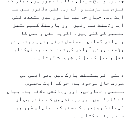
جمیرہ ولیج سرکل، مثال کے طور پر، دبئی کے
تیزی سے بڑھنے والے رہائشی علاقوں میں سے
ایک ہے، جہاں حالیہ سالوں میں متعدد نئی
اپارٹمنٹ عمارتیں اور ہاؤسنگ کمیونٹیز
تعمیر کی گئی ہیں۔ اگرچہ نقل و حمل کا
بنیادی ڈھانچہ مسلسل ترقی پذیر رہتا ہے،
بڑھتی ہوئی آبادی کی تعداد مزید لچکدار
نقل و حمل کے حل کی ضرورت کرتا ہے۔
دبئی انویسٹمنٹ پارک میں بھی ایسی ہی
صورت حال موجود ہے، جو کہ ایک مخصوص
صنعتی، تجارتی، اور رہائشی علاقہ ہے۔ یہاں
کے کارکنوں اور رہائشیوں کے لئے، بس آن
ڈیمانڈ روزمرہ کے سفر کو نمایاں طور پر
سادہ بنا سکتا ہے۔