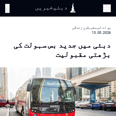
دبئیخبریں
تلاش
یو اے ای, سفر, طرزِ زندگی
2026. 05. 13
دبئی میں جدید بس سہولت کی
بڑھتی مقبولیت