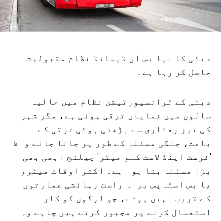
دبئی کا نیا بس آن ڈیمانڈ نظام مقبولیت
حاصل کر رہا ہے۔
دبئی کے ٹرانسپورٹیشن نظام میں حالیہ
سالوں میں نمایاں ترقی ہوئی ہے، مگر شہر
کی تیز رفتاری سے بڑھتی ہوئی ترقی کے
باعث، جنگی مسئلہ کے طور پر جانا جانے والا
'فرسٹ اینڈ لاسٹ کلو میٹر' چیلنج ابھی بھی
بڑا مسئلہ بنا ہوا ہے۔ اکثر اوقات میٹرو
یا بس اسٹاپس براہ راست رہائشی عمارتوں
کے قریب نہیں ہوتے، جو لوگوں کو کار
استعمال کرنے پر مجبور کرتے ہیں چاہے وہ