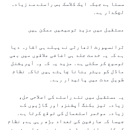
سستا ہے جبکہ ایک کلاسک بس راستے سے زیادہ
لچکدار ہے۔
مستقبل میں مزید توسیعیں ممکن ہیں
ٹرانسپورٹ اتھارٹی نے پہلے ہی اشارہ دیا
ہے کہ یہ خدمت جلد ہی اضافی علاقوں میں بھی
توسیع کر سکتی ہے۔ مزید یہ کہ وہ آپریشنل
ماڈل کو بہتر بنانا چاہتے ہیں تاکہ نظام
طویل مدت میں پائیدار رہے۔
یہ مستقبل میں نئے راستے کی اصلاحی حل،
زیادہ تیز بکنگ آپشنز، اور گاڑیوں کے
زیادہ موثمر استعمال کی توقع کرتا ہے۔
جیسا کہ صارفین کی تعداد بڑھ رہی ہے، نظام
کی کارروائیاں بڑھتی ہوئی درست اور ذہین