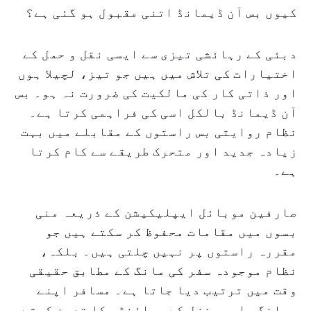
کیوں بس آن ڈیمانڈ اتنی مقبول ہو گئی ہے؟
دبئی کے رہائشی تیزی سے ایسی نقل و حمل کے
اختیارات کی تلاش میں ہیں جو تیز، لچیلا ہوں
اور ذاتی کار کی مالکیت کی ضرورت نہ ہو۔ بس
آن ڈیمانڈ بالکل اسی کی فراہمی کرتا ہے۔
نظام روایتی بس راستوں کے مقابلے میں بہت
زیادہ جدید اور متحرک طریقے سے کام کرتا
ہے۔
صارفین موبائل ایپلیکیشن کے ذریعہ منی
بسوں میں مقامات محفوظ کر سکتے ہیں جو
مقررہ راستوں پر نہیں چلتی ہیں۔ بلکہ،
نظام موجودہ سفر کی مانگ کے مطابق حقیقی
وقت میں ترتیب دیا جاتا ہے۔ مسافر اپنے
روانگی اور منزل کے پوائنٹس کا تعین کرتے