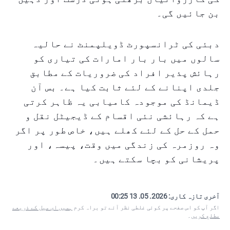
بن جائیں گی۔
دبئی کی ٹرانسپورٹ ڈویلپمنٹ نے حالیہ
سالوں میں بار بار امارات کی تیاری کو
رہائش پذیر افراد کی ضروریات کے مطابق
جلدی اپنانے کے لئے ثابت کیا ہے۔ بس آن
ڈیمانڈ کی موجودہ کامیابی یہ ظاہر کرتی
ہے کہ رہائشی نئی اقسام کے ڈیجیٹل نقل و
حمل کے حل کے لئے کھلے ہیں، خاص طور پر اگر
وہ روزمرہ کی زندگی میں وقت، پیسہ، اور
پریشانی کو بچا سکتے ہیں۔
آخری تازہ کاری:
2026. 05. 13 00:25
اگر آپ کو اس صفحے پر کوئی غلطی نظر آئے تو براہ کرم
ہمیں ای میل کے ذریعے
مطلع کریں
۔