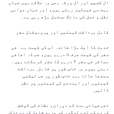
ال قصیس اور ال ورقہ بھی وہ علاقے ہیں جہاں
بہت سی فیملیز رہتی ہیں، اور جہاں عوامی
نقل و حمل کی مانگ مسلسل بڑھ رہی ہے۔
قابل برداشت قیمتیں اور پروموشنل سفر
خدمت کا ایک بڑا فائدہ اس کی قیمت ہے۔ فی
سفر کی قیمت صرف ۵ درہم ہیں، جب کہ اضافی
مسافر فی سفر ۴ درہم کا سفر کر سکتے ہیں۔
دبئی میں، یہ خاص طور پر قابل ِبرداشت
سمجھا جاتا ہے، خاص طور پر جب ٹیکسی
قیمتوں اور ایندھن کی قیمتوں پر نظر
ڈالیں۔
تعرفیاتی مدت کے دوران، نظام کی کوشش
کرنے کے لئے لوگوں کو مزید شامل کرنے تاکہ