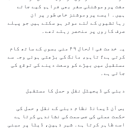
مفت پروموشنلی سفر بھی فراہم کیے جاتے
ہیں۔ ایسے پروموشنز خاص طور پر ان
رہائشیوں کے لئے موثر ہو سکتے ہیں جو پہلے
صرف کاروں پر منحصر رہتے تھے۔
یہ خدمت فی الحال ۴۹ منی بسوں کے ساتھ کام
کرتی ہے؛ تاہم، مانگ کی بڑھتی ہوئی وجہ سے
مستقبل میں بیڑے کو وسعت دینے کی توقع کی
جاتی ہے۔
دبئی کی ڈیجیٹل نقل و حمل کا مستقبل
بس آن ڈیمانڈ نظام دبئی کے نقل و حمل کی
حکمت عملی کی جس سمت کی نشاندہی کرتا ہے
اسے ظاہر کرتا ہے۔ شہر ذہین، ڈیٹا پر مبنی