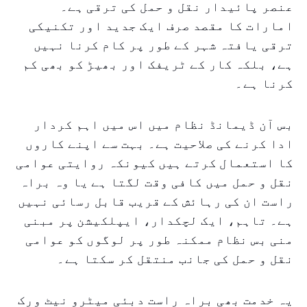
عنصر پائیدار نقل و حمل کی ترقی ہے۔
امارات کا مقصد صرف ایک جدید اور تکنیکی
ترقی یافتہ شہر کے طور پر کام کرنا نہیں
ہے، بلکہ کار کے ٹریفک اور بھیڑ کو بھی کم
کرنا ہے۔
بس آن ڈیمانڈ نظام میں اس میں اہم کردار
ادا کرنے کی صلاحیت ہے۔ بہت سے اپنے کاروں
کا استعمال کرتے ہیں کیونکہ روایتی عوامی
نقل و حمل میں کافی وقت لگتا ہے یا وہ براہ
راست ان کی رہائش کے قریب قابل رسائی نہیں
ہے۔ تاہم، ایک لچکدار، ایپلکیشن پر مبنی
منی بس نظام ممکنہ طور پر لوگوں کو عوامی
نقل و حمل کی جانب منتقل کر سکتا ہے۔
یہ خدمت بھی براہ راست دبئی میٹرو نیٹ ورک