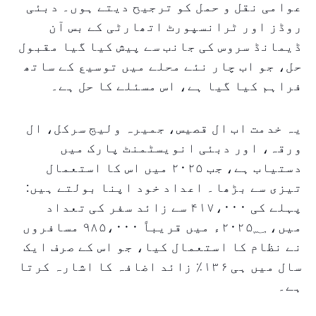
عوامی نقل و حمل کو ترجیح دیتے ہوں۔ دبئی
روڈز اور ٹرانسپورٹ اتھارٹی کے بس آن
ڈیمانڈ سروس کی جانب سے پیش کیا گیا مقبول
حل، جو اب چار نئے محلے میں توسیع کے ساتھ
فراہم کیا گیا ہے، اس مسئلے کا حل ہے۔
یہ خدمت اب ال قصیس، جمیرہ ولیج سرکل، ال
ورقہ، اور دبئی انویسٹمنٹ پارک میں
دستیاب ہے، جب ۲۰۲۵ میں اس کا استعمال
تیزی سے بڑھا۔ اعداد خود اپنا بولتے ہیں:
پہلے کی ۴۱۷،۰۰۰ سے زائد سفر کی تعداد
میں، ۲۰۲۵؁ء میں قریباً ۹۸۵،۰۰۰ مسافروں
نے نظام کا استعمال کیا، جو اس کے صرف ایک
سال میں ہی ۱۳۶٪ زائد اضافہ کا اشارہ کرتا
ہے۔