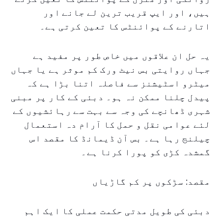
ہیں، اور ایپ قریب ترین لے جانے اور
اتارنے کے پوائنٹس کا تعین کرتی ہے۔
یہ حل ان علاقوں میں خاص طور پر مفید ہے
جہاں روایتی بس نیٹ ورک کم موثر ہے یا جہاں
میٹرو اسٹیشنز سے فاصلہ اتنا بڑا ہے کہ
پیدل چلنا ممکن نہ ہو۔ دبئی کے کار پر مبنی
شہری ڈھانچے کی وجہ سے بہت سے رہائشیوں کے
لئے عوامی نقل و حمل کا آرام دہ استعمال
چیلنج رہا ہے۔ بس آن ڈیمانڈ کا مقصد اس
گمشدہ کڑی کو پورا کرنا ہے۔
مقصد: سڑکوں پر کم گاڑیاں
دبئی کی طویل مدتی حکمت عملی کا ایک اہم