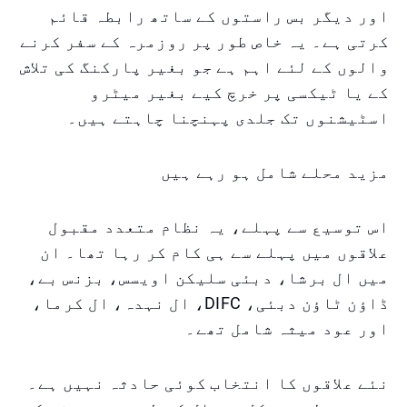
اور دیگر بس راستوں کے ساتھ رابطہ قائم
کرتی ہے۔ یہ خاص طور پر روزمرہ کے سفر کرنے
والوں کے لئے اہم ہے جو بغیر پارکنگ کی تلاش
کے یا ٹیکسی پر خرچ کیے بغیر میٹرو
اسٹیشنوں تک جلدی پہنچنا چاہتے ہیں۔
مزید محلے شامل ہو رہے ہیں
اس توسیع سے پہلے، یہ نظام متعدد مقبول
علاقوں میں پہلے سے ہی کام کر رہا تھا۔ ان
میں ال برشا، دبئی سلیکن اویسس، بزنس بے،
ڈاؤن ٹاؤن دبئی، DIFC، ال نہدہ، ال کرما،
اور عود میثہ شامل تھے۔
نئے علاقوں کا انتخاب کوئی حادثہ نہیں ہے۔