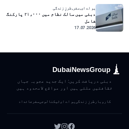
یو اے ای, سفر, طرزِ زندگی
دبئی میں سالک نظام میں ۲۱،۰۰۰ پارکنگ
شامل
2026. 07. 17
DubaiNewsGroup
دبئی دریافت کریں: ایک جدید عجوبہ جہاں
ثقافتیں ملتی ہیں اور مواقع لامحدود ہیں
کاروبار
طرزِ زندگی
یو اے ای
ٹیکنالوجی
سفر
جائداد