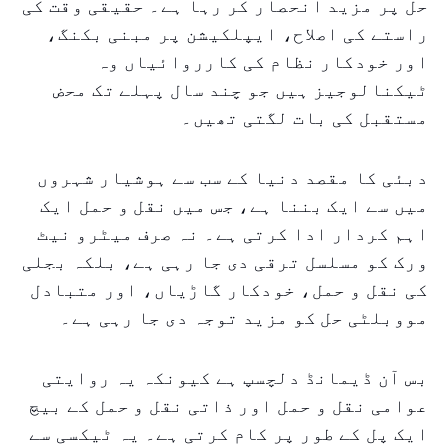
حل پر مزید انحصار کر رہا ہے۔ حقیقی وقت کی
راستے کی اصلاح، ایپلکیشن پر مبنی بکنگ،
اور خودکار نظام کی کارروائیاں وہ
ٹیکنالوجیز ہیں جو چند سال پہلے تک محض
مستقبل کی بات لگتی تھیں۔
دبئی کا مقصد دنیا کے سب سے ہوشیار شہروں
میں سے ایک بننا ہے، جس میں نقل و حمل ایک
اہم کردار ادا کرتی ہے۔ نہ صرف میٹرو نیٹ
ورک کو مسلسل ترقی دی جا رہی ہے، بلکہ بجلی
کی نقل و حمل، خودکار گاڑیاں، اور متبادل
مووبلٹی حل کو مزید توجہ دی جا رہی ہے۔
بس آن ڈیمانڈ دلچسپ ہے کیونکہ یہ روایتی
عوامی نقل و حمل اور ذاتی نقل و حمل کے بیچ
ایک پل کے طور پر کام کرتی ہے۔ یہ ٹیکسی سے