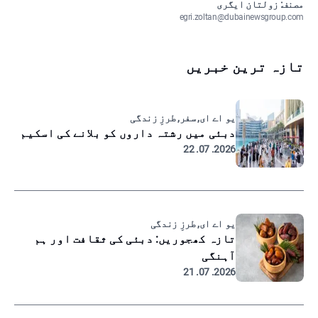
مصنف: زولتان ایگری
egri.zoltan@dubainewsgroup.com
تازہ ترین خبریں
یو اے ای, سفر, طرزِ زندگی
دبئی میں رشتہ داروں کو بلانے کی اسکیم
2026. 07. 22
یو اے ای, طرزِ زندگی
تازہ کھجوریں: دبئی کی ثقافت اور ہم
آہنگی
2026. 07. 21